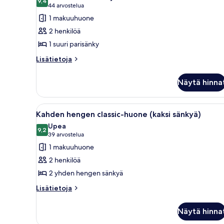
huonetyypin
9,4
9,4 kautta 10
(44
44 arvostelua
Superior-
arvostelua)
1 makuuhuone
huone,
2 henkilöä
1
1 suuri parisänky
suuri
Lisätietoja
parisänky
Lisätietoja
huoneesta
kuvat
Superior-
Näytä hinna
huone,
1
suuri
Avaa
Hotellihuone, jossa on kaksi s
6
parisänky
Kahden hengen classic-huone (kaksi sänkyä)
kaikki
Upea
huonetyypin
9,2
9,2 kautta 10
(39
39 arvostelua
Kahden
arvostelua)
1 makuuhuone
hengen
2 henkilöä
classic-
2 yhden hengen sänkyä
huone
Lisätietoja
(kaksi
Lisätietoja
huoneesta
sänkyä)
Kahden
kuvat
Näytä hinna
hengen
classic-