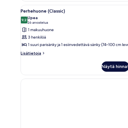
huone
Avaa
Makuuhuoneessa on sänky, työpöy
7
(kaksi
Perhehuone (Classic)
kaikki
sänkyä)
Upea
huonetyypin
9,2
9,2 kautta 10
(26
26 arvostelua
Perhehuone
arvostelua)
1 makuuhuone
(Classic)
3 henkilöä
kuvat
1 suuri parisänky ja 1 esiinvedettävä sänky (74–100 cm lev
Lisätietoja
Lisätietoja
huoneesta
Perhehuone
Näytä hinna
(Classic)