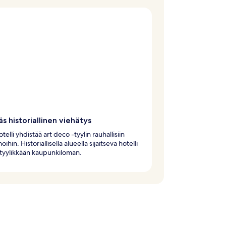
äs historiallinen viehätys
elli yhdistää art deco -tyylin rauhallisiin
ihin. Historiallisella alueella sijaitseva hotelli
 tyylikkään kaupunkiloman.