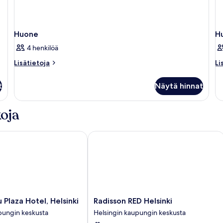
Huone
H
4 henkilöä
Lisätietoja
Li
Lisätietoja
Li
huoneesta
hu
Huone
H
t
Näytä hinnat
oja
laza Hotel, Helsinki
Radisson RED Helsinki
Radisson
 Plaza Hotel, Helsinki
Radisson RED Helsinki
RED
pungin keskusta
Helsingin kaupungin keskusta
Helsinki