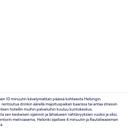
Sisällönluoj
la vain 10 minuutin kävelymatkan päässä kohteesta Helsingin
, rentoutua drinkin äärellä majoituspaikan baarissa tai antaa stressin
lisen hotellin muihin palveluihin kuuluu kuntokeskus,
Vastaanotto
sta sen keskeisen sijainnin ja lähialueen nähtävyyksien vuoksi ja siksi,
atientorin metroasema, Helsinki sijaitsee 4 minuutin ja Rautatieaseman
ä.