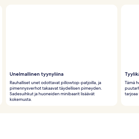
Unelmallinen tyynyliina
Tyylik
Rauhalliset unet odottavat pillowtop-patjoilla, ja
Tämä hot
pimennysverhot takaavat täydellisen pimeyden.
puutarho
Sadesuihkut ja huoneiden minibaarit lisäävät
tarjoaa
kokemusta.