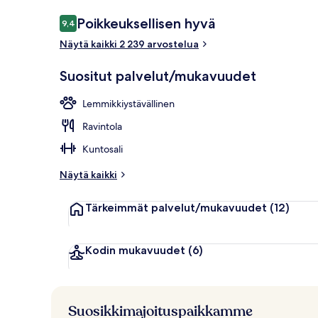
Arvostelut
Poikkeuksellisen hyvä
9,4
9,4 kautta 10.
Näytä kaikki 2 239 arvostelua
Majoituspai
Suositut palvelut/mukavuudet
Lemmikkiystävällinen
Ravintola
Kuntosali
Näytä kaikki
Tärkeimmät palvelut/mukavuudet
(12)
Kodin mukavuudet
(6)
Suosikkimajoituspaikkamme