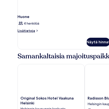
Huone
4 henkilöä
Lisätietoja
Lisätietoja
huoneesta
Huone
Näytä hinna
Samankaltaisia majoituspaikk
Original Sokos Hotel Vaakuna Helsinki
Radisson Blu P
Original
Radisson
Original Sokos Hotel Vaakuna
Radisson Blu
Sokos
Blu
Helsinki
Helsingin kau
Hotel
Plaza
Helsingin kaupungin keskusta