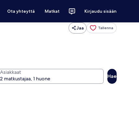
Ota yhteyttä
Matkat
Kirjaudu sisään
Jaa
Tallenna
Asiakkaat
Hae