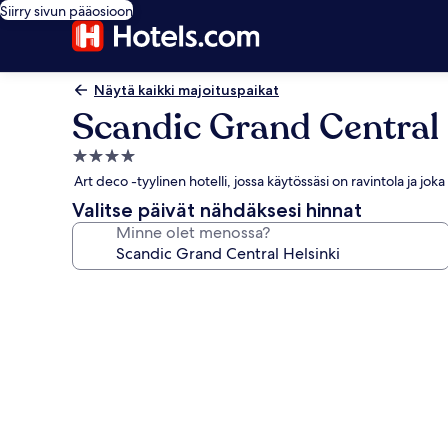
Siirry sivun pääosioon
Näytä kaikki majoituspaikat
Scandic Grand Central 
4.0
tähden
Art deco -tyylinen hotelli, jossa käytössäsi on ravintola ja jok
majoituspaikka
Valitse päivät nähdäksesi hinnat
Minne olet menossa?
Majoituspaikan
Scandic
Grand
Central
Helsinki
valokuvagalleria