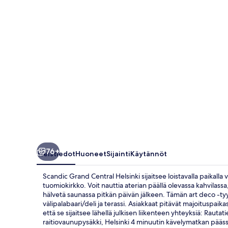
76+
Yleistiedot
Huoneet
Sijainti
Käytännöt
Scandic Grand Central Helsinki sijaitsee loistavalla paikal
tuomiokirkko. Voit nauttia aterian päällä olevassa kahvilassa
hälvetä saunassa pitkän päivän jälkeen. Tämän art deco -tyy
välipalabaari/deli ja terassi. Asiakkaat pitävät majoituspaika
että se sijaitsee lähellä julkisen liikenteen yhteyksiä: Raut
raitiovaunupysäkki, Helsinki 4 minuutin kävelymatkan pääss