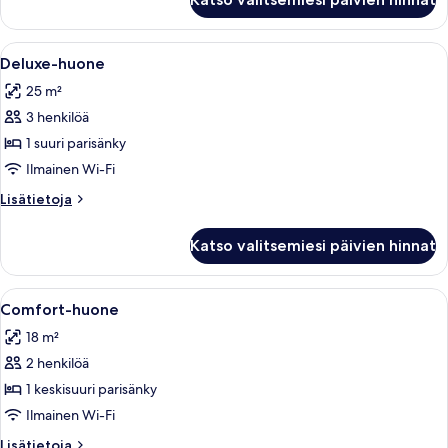
huone,
esteetön
Avaa
Hotellihuone, jossa on sänky, työpöytä,
10
Deluxe-huone
kaikki
25 m²
huonetyypin
3 henkilöä
Deluxe-
huone
1 suuri parisänky
kuvat
Ilmainen Wi-Fi
Lisätietoja
Lisätietoja
huoneesta
Deluxe-
Katso valitsemiesi päivien hinnat
huone
Avaa
Hotellihuone, jossa on sänky, työpöytä,
6
Comfort-huone
kaikki
18 m²
huonetyypin
2 henkilöä
Comfort-
huone
1 keskisuuri parisänky
kuvat
Ilmainen Wi-Fi
Lisätietoja
Lisätietoja