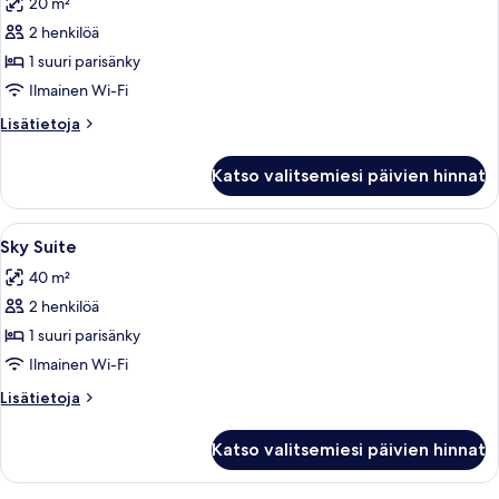
20 m²
huonetyypin
2 henkilöä
Sky
Studio
1 suuri parisänky
kuvat
Ilmainen Wi-Fi
Lisätietoja
Lisätietoja
huoneesta
Sky
Katso valitsemiesi päivien hinnat
Studio
Avaa
Moderni olohuone, jossa on ainutlaatui
13
Sky Suite
kaikki
40 m²
huonetyypin
2 henkilöä
Sky
Suite
1 suuri parisänky
kuvat
Ilmainen Wi-Fi
Lisätietoja
Lisätietoja
huoneesta
Sky
Katso valitsemiesi päivien hinnat
Suite