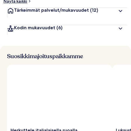
Näytä kaikki
Tärkeimmät palvelut/mukavuudet
(12)
Kodin mukavuudet
(6)
Suosikkimajoituspaikkamme
Herkuttele italialaisella ruoalla
Luksus