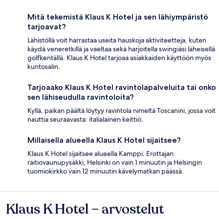
Mitä tekemistä Klaus K Hotel ja sen lähiympäristö
tarjoavat?
Lähistöllä voit harrastaa useita hauskoja aktiviteetteja, kuten
käydä veneretkillä ja vaeltaa sekä harjoitella swingiäsi läheisellä
golfkentällä. Klaus K Hotel tarjoaa asiakkaiden käyttöön myös
kuntosalin.
Tarjoaako Klaus K Hotel ravintolapalveluita tai onko
sen lähiseudulla ravintoloita?
Kyllä, paikan päältä löytyy ravintola nimeltä Toscanini, jossa voit
nauttia seuraavasta: italialainen keittiö.
Millaisella alueella Klaus K Hotel sijaitsee?
Klaus K Hotel sijaitsee alueella Kamppi. Erottajan
raitiovaunupysäkki, Helsinki on vain 1 minuutin ja Helsingin
tuomiokirkko vain 12 minuutin kävelymatkan päässä.
Klaus K Hotel – arvostelut
Arvostelut