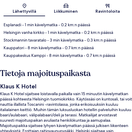
Kartta
Lähettyvillä
Liikkuminen
Ravintoloita
Esplanadi
- 1 min kävelymatka
- 0.2 km:n päässä
Helsingin vanha kirkko
- 1 min kävelymatka
- 0.2 km:n päässä
Stockmannin tavaratalo
- 3 min kävelymatka
- 0.3 km:n päässä
Kauppatori
- 8 min kävelymatka
- 0.7 km:n päässä
Kauppakeskus Kamppi
- 8 min kävelymatka
- 0.7 km:n päässä
Tietoja majoituspaikasta
Klaus K Hotel
Klaus K Hotel sijaitsee loistavalla paikalla vain 15 minuutin kävelymatkan
päässä kohteesta Helsingin tuomiokirkko. Käytössäsi on kuntosali, tai voit
nauttia illallista Toscanini -ravintolassa, jonka erikoisuuksiin kuuluu
italialainen keittiö. Muihin tämän luksusluokan hotellin palveluihin kuuluu
baari/aulabaari, välipalabaari/deli ja terassi. Matkailijat arvostavat
suuresti majoituspaikan avuliasta henkilökuntaa ja aamupalaa.
Majoituspaikka sijaitsee lyhyen kävelymatkan päässä julkisen liikenteen
yhteyksistä: Erottajan raitiovaunupysäkki, Helsinki sijaitsee vain