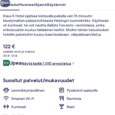
89+
Yleistiedot
Huoneet
Sijainti
Käytännöt
Klaus K Hotel sijaitsee loistavalla paikalla vain 15 minuutin
kävelymatkan päässä kohteesta Helsingin tuomiokirkko. Käytössäsi
on kuntosali, tai voit nauttia illallista Toscanini -ravintolassa, jonka
erikoisuuksiin kuuluu italialainen keittiö. Muihin tämän luksusluokan
hotellin palveluihin kuuluu baari/aulabaari, välipalabaari/deli ja
terassi. Matkailijat arvostavat suuresti majoituspaikan avuliasta
henkilökuntaa ja aamupalaa. Majoituspaikka sijaitsee lyhyen
Nykyinen
122 €
kävelymatkan päässä julkisen liikenteen yhteyksistä: Erottajan
hinta
sisältää verot ja maksut
raitiovaunupysäkki, Helsinki sijaitsee vain muutaman askeleen päässä
on
30.8.–31.8.
ja Kolmikulman pysäkki sijaitsee 2 minuutin kävelymatkan päässä.
Huone, parveke | Allergiatestatut vuod
122 €
Arvostelut
Upea
9,0
Näytä kaikki 1 010 arvostelua
9,0 kautta 10.
Suositut palvelut/mukavuudet
Lemmikkiystävällinen
Pysäköinti saatavilla
Ilmainen Wi-Fi
Ravintola
Kuntosali
Baari