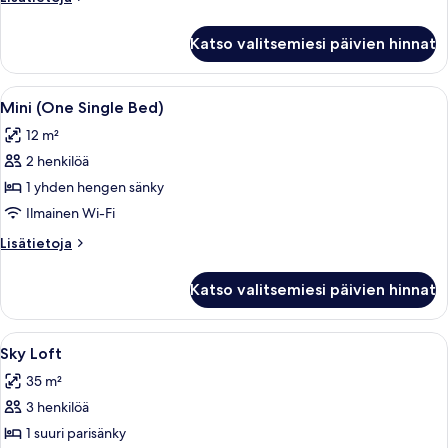
huoneesta
Comfort-
Katso valitsemiesi päivien hinnat
huone
Avaa
Hotellihuone, jossa on sänky, yöpöytä, 
6
Mini (One Single Bed)
kaikki
12 m²
huonetyypin
2 henkilöä
Mini
(One
1 yhden hengen sänky
Single
Ilmainen Wi-Fi
Bed)
Lisätietoja
Lisätietoja
kuvat
huoneesta
Mini
Katso valitsemiesi päivien hinnat
(One
Single
Bed)
Avaa
Sky Loft | Allergiatestatut vuodevaatte
5
Sky Loft
kaikki
35 m²
huonetyypin
3 henkilöä
Sky
Loft
1 suuri parisänky