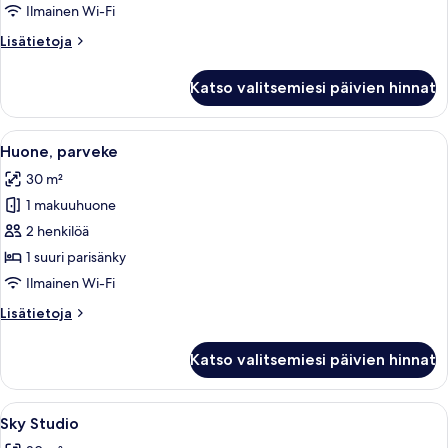
kuvat
Ilmainen Wi-Fi
Lisätietoja
Lisätietoja
huoneesta
Sky
Katso valitsemiesi päivien hinnat
Loft
Avaa
Moderni hotellihuone, jossa on suuri sä
7
Huone, parveke
kaikki
30 m²
huonetyypin
1 makuuhuone
Huone,
parveke
2 henkilöä
kuvat
1 suuri parisänky
Ilmainen Wi-Fi
Lisätietoja
Lisätietoja
huoneesta
Huone,
Katso valitsemiesi päivien hinnat
parveke
Avaa
Hotellihuone, jossa on sänky, kaksi noj
6
Sky Studio
kaikki