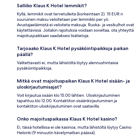
Salliiko Klaus K Hotel lemmikit?
Kyllä, lemmikit ovat tervetulleita (korkeintaan 2). 15 EUR:n
suuruinen maksu veloitetaan per lemmikki per yö.
Avustajaeläimistä ei veloiteta maksuja. Ruoka- ja vesikulhot ovat
käytettävissä. Joitakin rajoituksia voidaan soveltaa, ota yhteyttä
majoituspaikkaan saadaksesi lisätietoja.
Tarjoaako Klaus K Hotel pysäköintipaikkoja paikan
päällä?
Valitettavasti ei, mutta lähistöltä löytyy alennushintaisia
pysäköintipaikkoja.
Mitkä ovat majoituspaikan Klaus K Hotel sisään- ja
uloskirjautumisajat?
Voit kirjautua sisään klo 15.00 lähtien. Uloskirjautuminen
tapahtuu klo 12.00. Kontaktiton sisäänkirjautuminen ja
kontaktiton uloskirjautuminen ovat saatavilla.
Onko majoituspaikassa Klaus K Hotel kasino?
Ei, tässä hotellissa ei ole kasinoa, mutta lähistöltä löytyy Casino
Helsinki (9 minuutin kävelymatkan päässä).