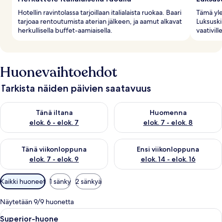
Hotellin ravintolassa tarjoillaan italialaista ruokaa. Baari
Tämä yle
tarjoaa rentoutumista aterian jälkeen, ja aamut alkavat
Luksuski
herkullisella buffet-aamiaisella.
vaativille
Huonevaihtoehdot
Tarkista näiden päivien saatavuus
Tarkista tämän illan saatavuus elok. 6 - elok. 7
Tarkista huomisen saatavuus el
Tänä iltana
Huomenna
elok. 6 - elok. 7
elok. 7 - elok. 8
Tarkista tämän viikonlopun saatavuus elok. 7 - elok. 9
Tarkista ensi viikonlopun saatav
Tänä viikonloppuna
Ensi viikonloppuna
elok. 7 - elok. 9
elok. 14 - elok. 16
Huoneille
Kaikki huoneet
1 sänky
2 sänkyä
saatavilla
olevia
Näytetään 9/9 huonetta
suodattimia
Avaa
Moderni makuuhuone, jossa on suuri sän
7
Superior-huone