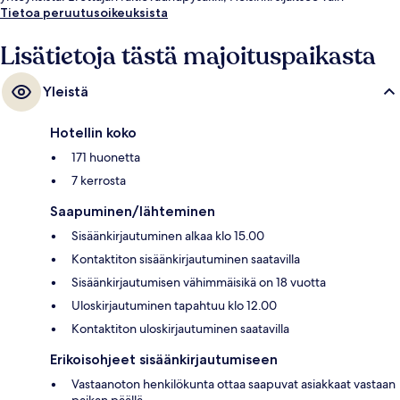
muutaman askeleen päässä ja Kolmikulman pysäkki sijaitsee 2 minuutin
Tietoa peruutusoikeuksista
kävelymatkan päässä.
Lisätietoja tästä majoituspaikasta
Yleistä
Hotellin koko
171 huonetta
7 kerrosta
Saapuminen/lähteminen
Sisäänkirjautuminen alkaa klo 15.00
Kontaktiton sisäänkirjautuminen saatavilla
Sisäänkirjautumisen vähimmäisikä on 18 vuotta
Uloskirjautuminen tapahtuu klo 12.00
Kontaktiton uloskirjautuminen saatavilla
Erikoisohjeet sisäänkirjautumiseen
Vastaanoton henkilökunta ottaa saapuvat asiakkaat vastaan
paikan päällä