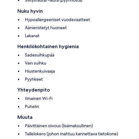
Nuku hyvin
Hypoallergeeniset vuodevaatteet
Äänieristetyt huoneet
Lakanat
Henkilökohtainen hygienia
Sadesuihkupää
Vain suihku
Hiustenkuivaaja
Pyyhkeet
Yhteydenpito
Ilmainen Wi-Fi
Puhelin
Muuta
Päivittäinen siivous (lisämaksullinen)
Tallelokero (johon mahtuu kannettava tietokone)