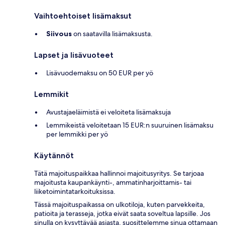
Vaihtoehtoiset lisämaksut
Siivous
on saatavilla lisämaksusta.
Lapset ja lisävuoteet
Lisävuodemaksu on 50 EUR per yö
Lemmikit
Avustajaeläimistä ei veloiteta lisämaksuja
Lemmikeistä veloitetaan 15 EUR:n suuruinen lisämaksu
per lemmikki per yö
Käytännöt
Tätä majoituspaikkaa hallinnoi majoitusyritys. Se tarjoaa
majoitusta kaupankäynti-, ammatinharjoittamis- tai
liiketoimintatarkoituksissa.
Tässä majoituspaikassa on ulkotiloja, kuten parvekkeita,
patioita ja terasseja, jotka eivät saata soveltua lapsille. Jos
sinulla on kysyttävää asiasta, suosittelemme sinua ottamaan