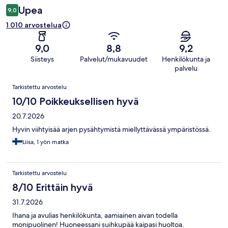
Upea
9,0
1 010 arvostelua
9,0
8,8
9,2
Siisteys
Palvelut/mukavuudet
Henkilökunta ja
palvelu
Arvostelut
Tarkistettu arvostelu
10/10 Poikkeuksellisen hyvä
20.7.2026
Hyvin viihtyisää arjen pysähtymistä miellyttävässä ympäristössä.
Liisa, 1 yön matka
Tarkistettu arvostelu
8/10 Erittäin hyvä
31.7.2026
Ihana ja avulias henkilökunta, aamiainen aivan todella
monipuolinen! Huoneessani suihkupää kaipasi huoltoa.