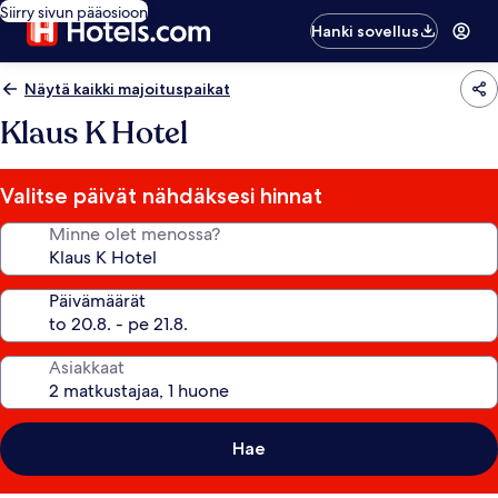
Siirry sivun pääosioon
Hanki sovellus
Näytä kaikki majoituspaikat
Klaus K Hotel
Valitse päivät nähdäksesi hinnat
Minne olet menossa?
Päivämäärät
Asiakkaat
Hae