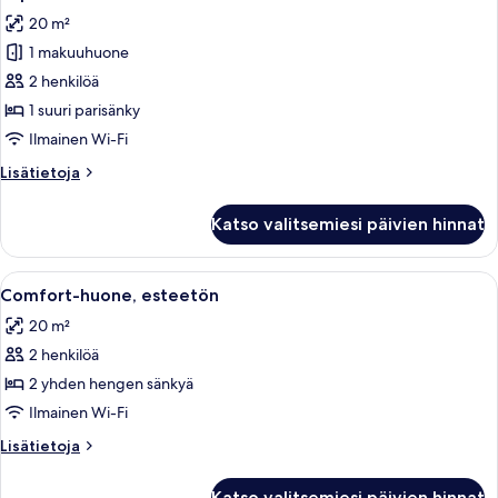
kaikki
20 m²
huonetyypin
1 makuuhuone
Superior-
huone
2 henkilöä
kuvat
1 suuri parisänky
Ilmainen Wi-Fi
Lisätietoja
Lisätietoja
huoneesta
Superior-
Katso valitsemiesi päivien hinnat
huone
Avaa
Hotellihuone, jossa on kaksi sänkyä, tuo
6
Comfort-huone, esteetön
kaikki
20 m²
huonetyypin
2 henkilöä
Comfort-
huone,
2 yhden hengen sänkyä
esteetön
Ilmainen Wi-Fi
kuvat
Lisätietoja
Lisätietoja
huoneesta
Comfort-
Katso valitsemiesi päivien hinnat