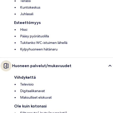
Terassi
Kuntokeskus
Juhlasali
Esteettömyys
Hissi
Pääsy pyörätuolilla
Tukitanko WC-istuimen lähellä
Kylpyhuoneen hätänaru
Huoneen palvelut/mukavuudet
Viihdykettä
Televisio
Digitaalikanavat
Maksulliset elokuvat
Ole kuin kotonasi
Silitysrauta/-lauta (pyynnöstä)