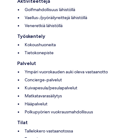
Aktiviteetteja
Golfmahdollisuus lähistöllä
Vaellus-/pyöräilyreittejä lähistöllä
Veneretkiä lähistöllä
Työskentely
Kokoushuoneita
Tietokonepiste
Palvelut
Ympäri vuorokauden auki oleva vastaanotto
Concierge-palvelut
Kuivapesula/pesulapalvelut
Matkatavarasäilytys
Hääpalvelut
Polkupyörien vuokrausmahdollisuus
Tilat
Tallelokero vastaanotossa