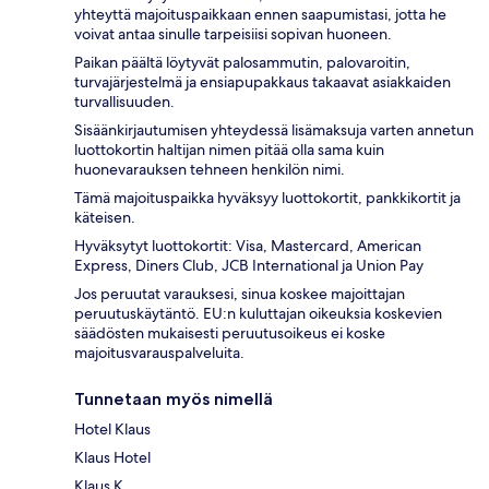
yhteyttä majoituspaikkaan ennen saapumistasi, jotta he
voivat antaa sinulle tarpeisiisi sopivan huoneen.
Paikan päältä löytyvät palosammutin, palovaroitin,
turvajärjestelmä ja ensiapupakkaus takaavat asiakkaiden
turvallisuuden.
Sisäänkirjautumisen yhteydessä lisämaksuja varten annetun
luottokortin haltijan nimen pitää olla sama kuin
huonevarauksen tehneen henkilön nimi.
Tämä majoituspaikka hyväksyy luottokortit, pankkikortit ja
käteisen.
Hyväksytyt luottokortit: Visa, Mastercard, American
Express, Diners Club, JCB International ja Union Pay
Jos peruutat varauksesi, sinua koskee majoittajan
peruutuskäytäntö. EU:n kuluttajan oikeuksia koskevien
säädösten mukaisesti peruutusoikeus ei koske
majoitusvarauspalveluita.
Tunnetaan myös nimellä
Hotel Klaus
Klaus Hotel
Klaus K