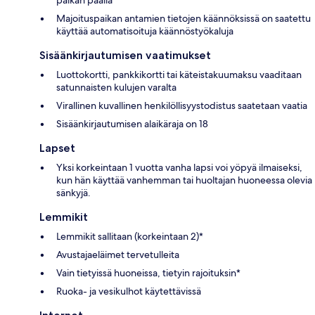
Majoituspaikan antamien tietojen käännöksissä on saatettu
käyttää automatisoituja käännöstyökaluja
Sisäänkirjautumisen vaatimukset
Luottokortti, pankkikortti tai käteistakuumaksu vaaditaan
satunnaisten kulujen varalta
Virallinen kuvallinen henkilöllisyystodistus saatetaan vaatia
Sisäänkirjautumisen alaikäraja on 18
Lapset
Yksi korkeintaan 1 vuotta vanha lapsi voi yöpyä ilmaiseksi,
kun hän käyttää vanhemman tai huoltajan huoneessa olevia
sänkyjä.
Lemmikit
Lemmikit sallitaan (korkeintaan 2)*
Avustajaeläimet tervetulleita
Vain tietyissä huoneissa, tietyin rajoituksin*
Ruoka- ja vesikulhot käytettävissä