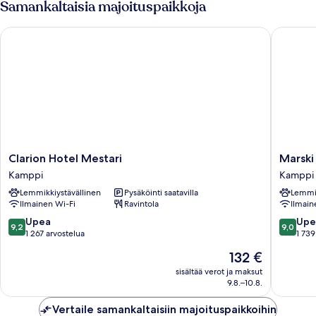
Samankaltaisia majoituspaikkoja
Clarion Hotel Mestari
Marski b
Clarion
Marski
Clarion Hotel Mestari
Marski
Hotel
by
Kamppi
Kamppi
Mestari
Scandic
Lemmikkiystävällinen
Pysäköinti saatavilla
Lemmik
Kamppi
Kamppi
Ilmainen Wi-Fi
Ravintola
Ilmain
9.2
9.0
Upea
Upe
9,2
9,0
kautta
kautta
1 267 arvostelua
1 739
10,
10,
Hinta
132 €
Upea,
Upea,
on
1 267
1 739
sisältää verot ja maksut
132 €
9.8.–10.8.
arvostelua
arvostel
Vertaile samankaltaisiin majoituspaikkoihin