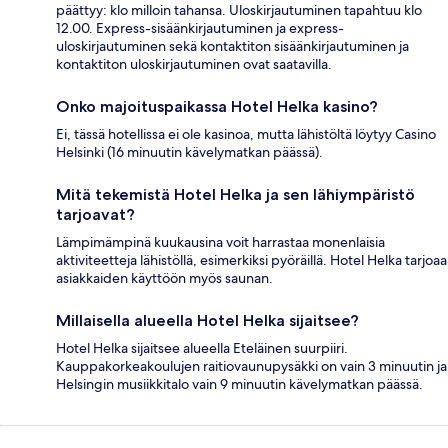
päättyy: klo milloin tahansa. Uloskirjautuminen tapahtuu klo
12.00. Express-sisäänkirjautuminen ja express-
uloskirjautuminen sekä kontaktiton sisäänkirjautuminen ja
kontaktiton uloskirjautuminen ovat saatavilla.
Onko majoituspaikassa Hotel Helka kasino?
Ei, tässä hotellissa ei ole kasinoa, mutta lähistöltä löytyy Casino
Helsinki (16 minuutin kävelymatkan päässä).
Mitä tekemistä Hotel Helka ja sen lähiympäristö
tarjoavat?
Lämpimämpinä kuukausina voit harrastaa monenlaisia
aktiviteetteja lähistöllä, esimerkiksi pyöräillä. Hotel Helka tarjoaa
asiakkaiden käyttöön myös saunan.
Millaisella alueella Hotel Helka sijaitsee?
Hotel Helka sijaitsee alueella Eteläinen suurpiiri.
Kauppakorkeakoulujen raitiovaunupysäkki on vain 3 minuutin ja
Helsingin musiikkitalo vain 9 minuutin kävelymatkan päässä.