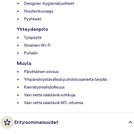
Designer-hygieniatuotteet
Hiustenkuivaaja
Pyyhkeet
Yhteydenpito
Työpöytä
Ilmainen Wi-Fi
Puhelin
Muuta
Päivittäinen siivous
Ympäristöystävällisiä puhdistusaineita tarjolla
Kierrätysmahdollisuus
Vain vettä säästäviä suihkuja
Vain vettä säästäviä WC-istuimia
Erityisominaisuudet