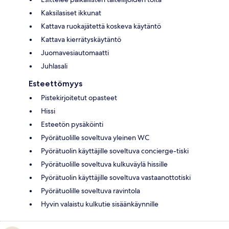
Kaksilasiset ikkunat
Kattava ruokajätettä koskeva käytäntö
Kattava kierrätyskäytäntö
Juomavesiautomaatti
Juhlasali
Esteettömyys
Pistekirjoitetut opasteet
Hissi
Esteetön pysäköinti
Pyörätuolille soveltuva yleinen WC
Pyörätuolin käyttäjille soveltuva concierge-tiski
Pyörätuolille soveltuva kulkuväylä hissille
Pyörätuolin käyttäjille soveltuva vastaanottotiski
Pyörätuolille soveltuva ravintola
Hyvin valaistu kulkutie sisäänkäynnille