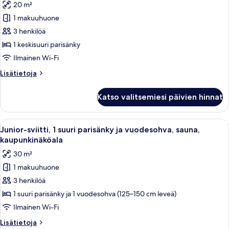
20 m²
huonetyypin
1 makuuhuone
Kahden
hengen
3 henkilöä
comfort-
1 keskisuuri parisänky
huone
Ilmainen Wi-Fi
kuvat
Lisätietoja
Lisätietoja
huoneesta
Kahden
Katso valitsemiesi päivien hinnat
hengen
comfort-
huone
Avaa
Junior-sviitti, 1 suuri parisänky ja vu
12
Junior-sviitti, 1 suuri parisänky ja vuodesohva, sauna,
kaikki
kaupunkinäköala
huonetyypin
30 m²
Junior-
1 makuuhuone
sviitti,
3 henkilöä
1
suuri
1 suuri parisänky ja 1 vuodesohva (125–150 cm leveä)
parisänky
Ilmainen Wi-Fi
ja
Lisätietoja
Lisätietoja