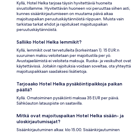
Kyllä, Hotel Helka tarjoaa täysin hyvitettäviä huoneita
sivustollamme. Hyvitettävän huoneen voi peruuttaa siihen asti,
kunnes sisäänkirjautumiseen on muutama päivä aikaa
majoituspaikan peruutuskäytännöistä riippuen. Muista vain
tarkistaa tarkat ehdot ja rajoitukset majoituspaikan
peruutuskäytännöistä.
Salliiko Hotel Helka lemmikit?
Kyllä, lemmikit ovat tervetulleita (korkeintaan 1). 15 EUR:n
suuruinen maksu veloitetaan per majoitustila per yö.
Avustajaeläimistä ei veloiteta maksuja. Ruoka- ja vesikulhot ovat
käytettävissä. Joitakin rajoituksia voidaan soveltaa, ota yhteyttä
majoituspaikkaan saadaksesi lisätietoja.
Tarjoaako Hotel Helka pysäköintipaikkoja paikan
päällä?
Kyllä. Omatoiminen pysäköinti maksaa 35 EUR per päivä.
Sähköauton latauspiste on saatavilla.
Mitkä ovat majoituspaikan Hotel Helka sisään- ja
uloskirjautumisajat?
Sisäänkirjautuminen alkaa: klo 15.00. Sisäänkirjautuminen