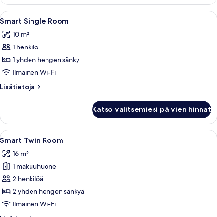
Suite
Avaa
Moderni makuuhuone, jossa on sänky, 
6
Smart Single Room
kaikki
10 m²
huonetyypin
1 henkilö
Smart
Single
1 yhden hengen sänky
Room
Ilmainen Wi-Fi
kuvat
Lisätietoja
Lisätietoja
huoneesta
Smart
Katso valitsemiesi päivien hinnat
Single
Room
Avaa
Hotellihuone, jossa on kaksi sänkyä, ty
5
Smart Twin Room
kaikki
16 m²
huonetyypin
1 makuuhuone
Smart
Twin
2 henkilöä
Room
2 yhden hengen sänkyä
kuvat
Ilmainen Wi-Fi