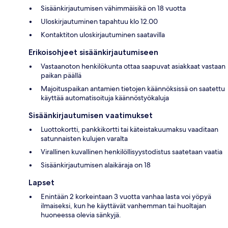
Sisäänkirjautumisen vähimmäisikä on 18 vuotta
Uloskirjautuminen tapahtuu klo 12.00
Kontaktiton uloskirjautuminen saatavilla
Erikoisohjeet sisäänkirjautumiseen
Vastaanoton henkilökunta ottaa saapuvat asiakkaat vastaan
paikan päällä
Majoituspaikan antamien tietojen käännöksissä on saatettu
käyttää automatisoituja käännöstyökaluja
Sisäänkirjautumisen vaatimukset
Luottokortti, pankkikortti tai käteistakuumaksu vaaditaan
satunnaisten kulujen varalta
Virallinen kuvallinen henkilöllisyystodistus saatetaan vaatia
Sisäänkirjautumisen alaikäraja on 18
Lapset
Enintään 2 korkeintaan 3 vuotta vanhaa lasta voi yöpyä
ilmaiseksi, kun he käyttävät vanhemman tai huoltajan
huoneessa olevia sänkyjä.