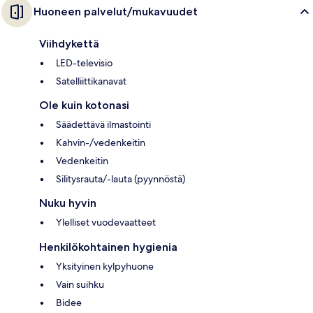
Huoneen palvelut/mukavuudet
Viihdykettä
LED-televisio
Satelliittikanavat
Ole kuin kotonasi
Säädettävä ilmastointi
Kahvin-/vedenkeitin
Vedenkeitin
Silitysrauta/-lauta (pyynnöstä)
Nuku hyvin
Ylelliset vuodevaatteet
Henkilökohtainen hygienia
Yksityinen kylpyhuone
Vain suihku
Bidee