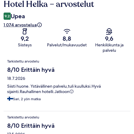
Hotel Helka – arvostelut
Arvostelut
Upea
9,2
1 074 arvostelua
9,2
8,8
9,6
Siisteys
Palvelut/mukavuudet
Henkilökunta ja
palvelu
Arvostelut
Tarkistettu arvostelu
8/10 Erittäin hyvä
18.7.2026
Siisti huone. Ystävällinen palvelu,tuli kuulluksi.Hyvä
sijainti.Rauhallinen hotelli.Jatkoon🙂
Sari, 2 yön matka
Tarkistettu arvostelu
8/10 Erittäin hyvä