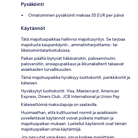
Pysäköinti
Omatoiminen pysäköinti maksaa 35 EUR per päivä
Käytännöt
Tätä majoituspaikkaa hallinnoi majoitusyritys. Se tarjoaa
majoitusta kaupankäynti-, ammatinharjoittamis- tai
liiketoimintatarkoituksissa.
Paikan päältä löytyvät häkävaroitin, palosammutin,
palovaroitin, ensiapupakkaus ja ikkunakalterit takaavat
asiakkaiden turvallisuuden.
Tämä majoituspaikka hyväksyy luottokortit, pankkikortit ja
käteisen.
Hyväksytyt luottokortit: Visa, Mastercard, American
Express, Diners Club, JCB International ja Union Pay
Käteisettömiä maksutapoja on saatavilla.
Huomaathan, että kulttuuriset normit ja asiakkaisiin
sovellettavat käytännöt voivat poiketa maittain ja
majoituspaikan mukaan. Luetellut käytännöt ovat tämän
majoituspaikan omia käytäntöjä.
Jos peruutat varauksesi, sinua koskee majoittajan