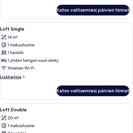
vuodesohva,
huoneesta
sauna,
Junior-
Katso valitsemiesi päivien hinnat
sviitti,
kaupunkinäköala
1
kuvat
suuri
Avaa
Hotellihuone, jossa on sänky, yöpöytä
4
parisänky
Loft Single
kaikki
ja
14 m²
vuodesohva,
huonetyypin
sauna,
1 makuuhuone
Loft
kaupunkinäköala
Single
1 henkilö
kuvat
1 yhden hengen suuri sänky
Ilmainen Wi-Fi
Lisätietoja
Lisätietoja
huoneesta
Loft
Katso valitsemiesi päivien hinnat
Single
Avaa
Makuuhuone, jossa on kattolyhty, vihrei
6
Loft Double
kaikki
20 m²
huonetyypin
1 makuuhuone
Loft