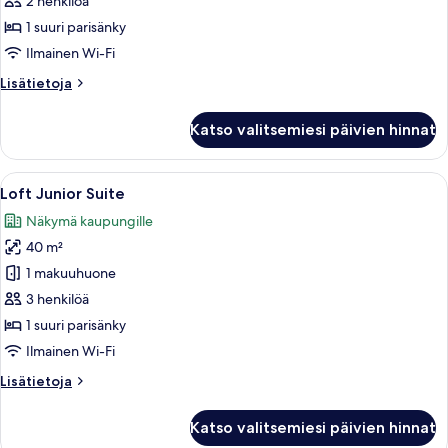
Double
2 henkilöä
kuvat
1 suuri parisänky
Ilmainen Wi-Fi
Lisätietoja
Lisätietoja
huoneesta
Loft
Katso valitsemiesi päivien hinnat
Double
Avaa
Moderni makuuhuone, jossa on sänky, t
4
Loft Junior Suite
kaikki
Näkymä kaupungille
huonetyypin
40 m²
Loft
Junior
1 makuuhuone
Suite
3 henkilöä
kuvat
1 suuri parisänky
Ilmainen Wi-Fi
Lisätietoja
Lisätietoja
huoneesta
Loft
Katso valitsemiesi päivien hinnat
Junior