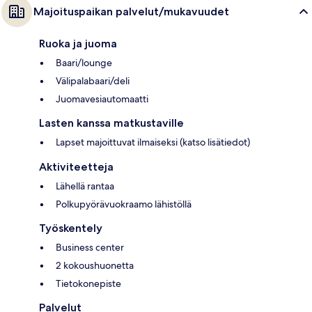
Majoituspaikan palvelut/mukavuudet
Ruoka ja juoma
Baari/lounge
Välipalabaari/deli
Juomavesiautomaatti
Lasten kanssa matkustaville
Lapset majoittuvat ilmaiseksi (katso lisätiedot)
Aktiviteetteja
Lähellä rantaa
Polkupyörävuokraamo lähistöllä
Työskentely
Business center
2 kokoushuonetta
Tietokonepiste
Palvelut