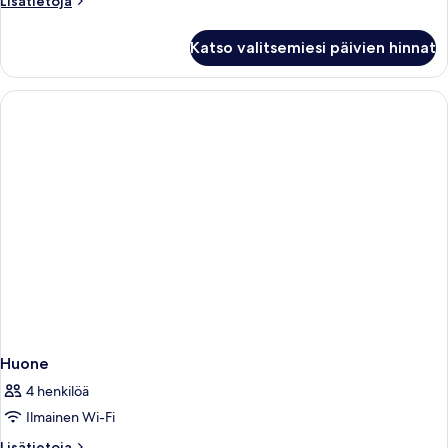
Lisätietoja
huoneesta
Huone
Katso valitsemiesi päivien hinnat
Huone
4 henkilöä
Ilmainen Wi-Fi
Lisätietoja
Lisätietoja