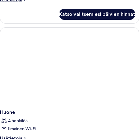
huoneesta
Huone
Katso valitsemiesi päivien hinnat
Huone
4 henkilöä
Ilmainen Wi-Fi
Lisätietoja
Lisätietoja