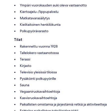
Ympäri vuorokauden auki oleva vastaanotto
Kiertoajelu-/lippupalvelu
Matkatavarasäilytys
Kielitaitoinen henkilökunta
Polkupyörävarasto
Tilat
Rakennettu vuonna 1928
Tallelokero vastaanotossa
Terassi
Kirjasto
Televisio yleisissä tiloissa
Pysäköinti polkupyörille
Sauna
Vegaaniruokavaihtoehtoja
Kasvisruokavaihtoehtoja
Paikallisten omistamia ja järjestämiä retkiä ja aktiviteetteja
Esittelee paikallisten taiteilijoiden töitä