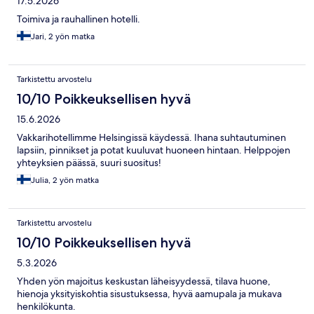
17.5.2026
Toimiva ja rauhallinen hotelli.
Jari, 2 yön matka
Tarkistettu arvostelu
10/10 Poikkeuksellisen hyvä
15.6.2026
Vakkarihotellimme Helsingissä käydessä. Ihana suhtautuminen
lapsiin, pinnikset ja potat kuuluvat huoneen hintaan. Helppojen
yhteyksien päässä, suuri suositus!
Julia, 2 yön matka
Tarkistettu arvostelu
10/10 Poikkeuksellisen hyvä
5.3.2026
Yhden yön majoitus keskustan läheisyydessä, tilava huone,
hienoja yksityiskohtia sisustuksessa, hyvä aamupala ja mukava
henkilökunta.