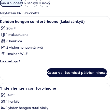
Huoneille
Kaikki huoneet
2 sänkyä
1 sänky
saatavilla
olevia
Näytetään 13/13 huonetta
suodattimia
Avaa
Hotellihuone, jossa on kaksi sänkyä, ty
6
Kahden hengen comfort-huone (kaksi sänkyä)
kaikki
20 m²
huonetyypin
1 makuuhuone
Kahden
hengen
3 henkilöä
comfort-
2 yhden hengen sänkyä
huone
Ilmainen Wi-Fi
(kaksi
Lisätietoja
Lisätietoja
sänkyä)
huoneesta
kuvat
Kahden
Katso valitsemiesi päivien hinnat
hengen
comfort-
huone
Avaa
Hotellihuone, jossa on sänky, työpöytä,
5
(kaksi
Yhden hengen comfort-huone
kaikki
sänkyä)
14 m²
huonetyypin
1 henkilö
Yhden
hengen
1 yhden hengen suuri sänky