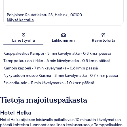
Pohjoinen Rautatiekatu 23, Helsinki, 00100
Näytä kartalla
Kartta
Lähettyvillä
Liikkuminen
Ravintoloita
Kauppakeskus Kamppi
- 3 min kävelymatka
- 0.3 km:n päässä
Temppeliaukion kirkko
- 6 min kävelymatka
- 0.5 km:n päässä
Kampin kappeli
- 7 min kävelymatka
- 0.6 km:n päässä
Nykytaiteen museo Kiasma
- 8 min kävelymatka
- 0.7 km:n päässä
Finlandia-talo
- 11 min kävelymatka
- 1.0 km:n päässä
Tietoja majoituspaikasta
Hotel Helka
Hotel Helka sijaitsee loistavalla paikalla vain 10 minuutin kävelymatkan
päässä kohteista Luonnontieteellinen keskusmuseo ja Temppeliaukion