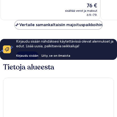
10,
Upea,
Hinta
76 €
Upea,
1 907
on
251
sisältää verot ja maksut
arvostelua
76 €
6.9.–7.9.
arvostel
Vertaile samankaltaisiin majoituspaikkoihin
Kirjaudu sisään nähdäksesi käytettävissä olevat alennukset ja
edut. Lisää uusia, palkitsevia seikkailuja!
Kirjaudu sisään
Liity, se on ilmaista
Tietoja alueesta