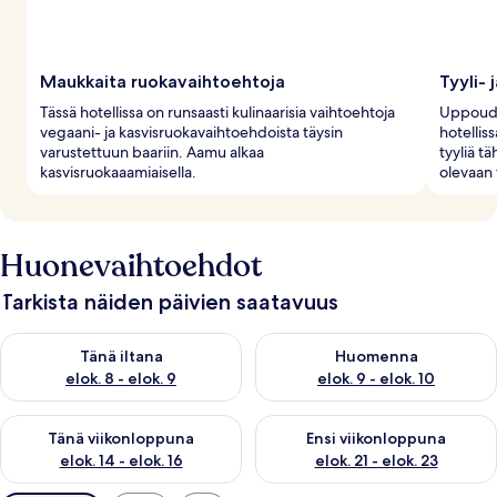
Maukkaita ruokavaihtoehtoja
Tyyli- 
Tässä hotellissa on runsaasti kulinaarisia vaihtoehtoja
Uppoudu
vegaani- ja kasvisruokavaihtoehdoista täysin
hotelliss
varustettuun baariin. Aamu alkaa
tyyliä t
kasvisruokaaamiaisella.
olevaan 
Huonevaihtoehdot
Tarkista näiden päivien saatavuus
Tarkista tämän illan saatavuus elok. 8 - elok. 9
Tarkista huomisen saatavuus el
Tänä iltana
Huomenna
elok. 8 - elok. 9
elok. 9 - elok. 10
Tarkista tämän viikonlopun saatavuus elok. 14 - elok. 16
Tarkista ensi viikonlopun saata
Tänä viikonloppuna
Ensi viikonloppuna
elok. 14 - elok. 16
elok. 21 - elok. 23