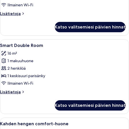
comfort-
Ilmainen Wi-Fi
huone
Lisätietoja
Lisätietoja
kuvat
huoneesta
Yhden
Katso valitsemiesi päivien hinnat
hengen
comfort-
huone
Avaa
Hotellihuone, jossa on sänky, työpöytä 
6
Smart Double Room
kaikki
16 m²
huonetyypin
1 makuuhuone
Smart
Double
2 henkilöä
Room
1 keskisuuri parisänky
kuvat
Ilmainen Wi-Fi
Lisätietoja
Lisätietoja
huoneesta
Smart
Katso valitsemiesi päivien hinnat
Double
Room
Avaa
Hotellihuone, jossa on sänky, työpöytä
6
Kahden hengen comfort-huone
kaikki