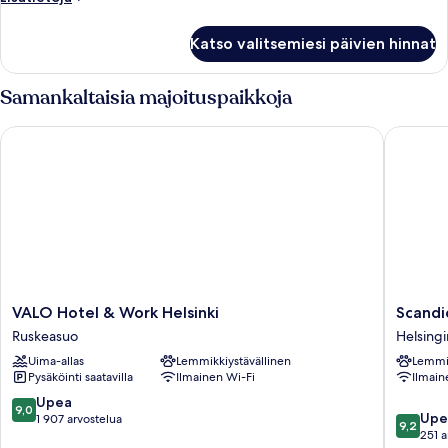
huoneesta
Huone
Katso valitsemiesi päivien hinnat
Samankaltaisia majoituspaikkoja
VALO Hotel & Work Helsinki
Scandic H
VALO
Scandic
VALO Hotel & Work Helsinki
Scandic
Hotel
Helsinki
Ruskeasuo
Helsing
&
Station
Uima-allas
Lemmikkiystävällinen
Lemmik
Work
Helsingi
Pysäköinti saatavilla
Ilmainen Wi-Fi
Ilmain
Helsinki
kaupung
Ruskeasuo
keskust
9.0
Upea
9,0
9.2
Upe
kautta
1 907 arvostelua
9,2
kautta
251 a
10,