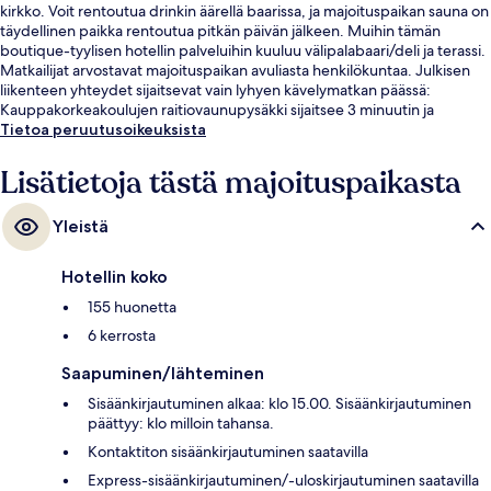
kirkko. Voit rentoutua drinkin äärellä baarissa, ja majoituspaikan sauna on
täydellinen paikka rentoutua pitkän päivän jälkeen. Muihin tämän
boutique-tyylisen hotellin palveluihin kuuluu välipalabaari/deli ja terassi.
Matkailijat arvostavat majoituspaikan avuliasta henkilökuntaa. Julkisen
liikenteen yhteydet sijaitsevat vain lyhyen kävelymatkan päässä:
Kauppakorkeakoulujen raitiovaunupysäkki sijaitsee 3 minuutin ja
Luonnontieteellisen museon raitiovaunupysäkki 4 minuutin
Tietoa peruutusoikeuksista
kävelymatkan päässä.
Lisätietoja tästä majoituspaikasta
Yleistä
Hotellin koko
155 huonetta
6 kerrosta
Saapuminen/lähteminen
Sisäänkirjautuminen alkaa: klo 15.00. Sisäänkirjautuminen
päättyy: klo milloin tahansa.
Kontaktiton sisäänkirjautuminen saatavilla
Express-sisäänkirjautuminen/-uloskirjautuminen saatavilla