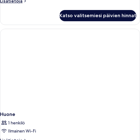
Lisätietoja
Lisätietoja
huoneesta
Smart
Katso valitsemiesi päivien hinnat
Twin
Room
Huone
1 henkilö
Ilmainen Wi-Fi
Lisätietoja