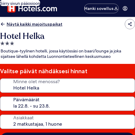
Siirry sivun pääosioon
Hanki sovellus
Näytä kaikki majoituspaikat
Hotel Helka
3.0
tähden
Boutique-tyylinen hotelli, jossa käytössäsi on baari/lounge ja joka
majoituspaikka
sijaitsee lähellä kohdetta Luonnontieteellinen keskusmuseo
Valitse päivät nähdäksesi hinnat
Minne olet menossa?
Päivämäärät
Asiakkaat