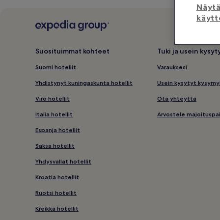
Näyt
käytt
Suosituimmat kohteet
Tuki ja usein kysy
Suomi hotellit
Varauksesi
Yhdistynyt kuningaskunta hotellit
Usein kysytyt kysymy
Viro hotellit
Ota yhteyttä
Italia hotellit
Arvostele majoituspa
Espanja hotellit
Saksa hotellit
Yhdysvallat hotellit
Kroatia hotellit
Ruotsi hotellit
Kreikka hotellit