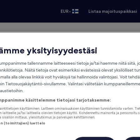
•
EUR
Listaa majoituspaikkasi
Päivät
Nout
tämme yksityisyydestäsi
to 20. elok. - pe 21. elok.
mppanimme tallennamme laitteeseesi tietoja ja/tai haemme niitä siitä, 
enkilötietoja. Näitä tietoja ovat esimerkiksi evästeissä olevat yksilölliset tu
alla alla olevaa linkkiä voit hyväksyä tai hallinnoida valintojasi. Voit teh
 Tietosuojakäytäntö-sivullamme. Valintasi välitetään kumppaneillemme,
laustietoihin.
mppanimme käsittelemme tietojasi tarjotaksemme:
jaintitietojen käyttäminen. Laitteen ominaisuuksien käyttäminen tunnistamista varten. Tie
 laitteelle ja/tai laitteella olevien tietojen käyttö. Kohdennettu mainonta ja personoitu s
 sisällön mittaus, yleisötutkimus ja palvelujen kehittäminen.
 (toimittajien) luettelo