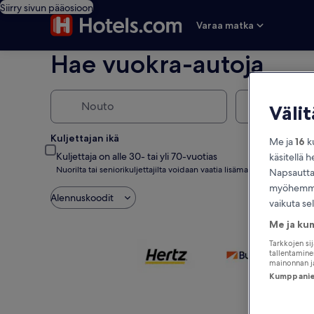
Siirry sivun pääosioon
Varaa matka
Hae vuokra-autoja
Nouto
Palautus
Väli
Kuljettajan ikä
Me ja
16
ku
Ikä
Kuljettaja on alle 30- tai yli 70-vuotias
käsitellä h
Nuorilta tai seniorikuljettajilta voidaan vaatia lisämaksu.
Napsauttam
myöhemmin
Alennuskoodit
vaikuta se
Me ja ku
Tarkkojen si
tallentaminen
mainonnan ja
Kumppanien