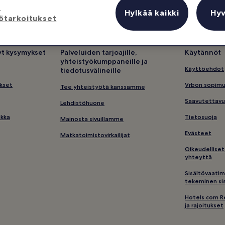
ä
Hylkää kaikki
Hy
ötarkoitukset
tyt kysymykset
Palveluiden tarjoajille,
Käytännöt
yhteistyökumppaneille ja
Käyttöehdot
tiedotusvälineille
kset
Vrbon sopim
Tee yhteistyötä kanssamme
Saavutettavu
Lehdistöhuone
ikka
Tietosuoja
Mainosta sivuillamme
Evästeet
Matkatoimistovirkailijat
Oikeudelliset
yhteyttä
Sisältövaatim
tekeminen sis
Hotels.com R
ja rajoitukset