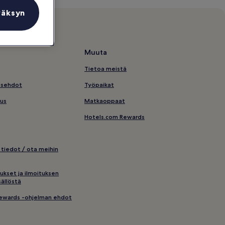
väksyn
Muuta
Tietoa meistä
usehdot
Työpaikat
us
Matkaoppaat
Hotels.com Rewards
 tiedot / ota meihin
ukset ja ilmoituksen
ällöstä
ewards -ohjelman ehdot