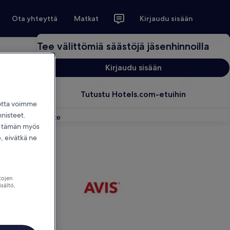
Ota yhteyttä
Matkat
Kirjaudu sisään
Tee välittömiä säästöjä jäsenhinnoilla
Kirjaudu sisään
oaika
Palautusaika
Hae
Tutustu Hotels.com-etuihin
jotta voimme
nnisteet.
Palaute
dä tämän myös
 eivätkä ne
tojen
isältö,