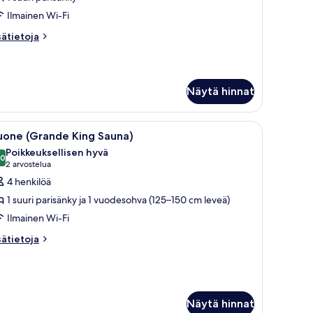
arisänky
Ilmainen Wi-Fi
Yrjönkatu
sätietoja
uilding)
sätietoja
oneesta
uvat
andard-
one,
Näytä hinnat
uri
risänky
rjönkatu
än.
elokero huoneessa, äänieristys, silitysrauta/-lauta
vaa
Huone (Grande King Sauna) | Minibaari, tallelo
5
uone (Grande King Sauna)
ilding)
ikki
Poikkeuksellisen hyvä
uonetyypin
,0
10,0 kautta 10
(2
2 arvostelua
uone
arvostelua)
4 henkilöä
Grande
1 suuri parisänky ja 1 vuodesohva (125–150 cm leveä)
ing
Ilmainen Wi-Fi
auna)
sätietoja
uvat
sätietoja
oneesta
uone
rande
ng
una)
Näytä hinnat