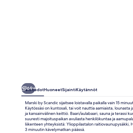
69+
Yleistiedot
Huoneet
Sijainti
Käytännöt
Marski by Scandic sijaitsee loistavalla paikalla vain 15 mi
Käytössäsi on kuntosali, tai voit nauttia aamiaista, lounasta ja
ja kansainvälinen keittiö. Baari/aulabaari, sauna ja terassi 
suuresti majoituspaikan avuliasta henkilökuntaa ja aamupala
liikenteen yhteyksistä: Ylioppilastalon raitiovaunupysäkki, H
3 minuutin kävelymatkan päässä.