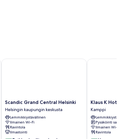
Scandic Grand Central Helsinki
Klaus K Hotel
Scandic
Klaus
Scandic Grand Central Helsinki
Klaus K Hotel
Grand
K
Helsingin kaupungin keskusta
Kamppi
Central
Hotel
Lemmikkiystävällinen
Lemmikkiystävällinen
Helsinki
Kamppi
Ilmainen Wi-Fi
Pysäköinti saatavilla
Helsingin
Ravintola
Ilmainen Wi-Fi
kaupungin
Ilmastointi
Ravintola
keskusta