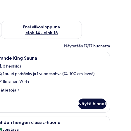
lok. 7 - elok. 9
Tarkista ensi viikonlopun saatavuus elok. 14 - elok. 16
Ensi viikonloppuna
elok. 14 - elok. 16
Näytetään 17/17 huonetta
istys, silitysrauta/-lauta
vaa
Minibaari, tallelokero huoneessa, äänieristys, 
7
rande King Sauna
ikki
3 henkilöä
uonetyypin
1 suuri parisänky ja 1 vuodesohva (74–100 cm leveä)
rande
ing
Ilmainen Wi-Fi
auna
sätietoja
sätietoja
uvat
oneesta
rande
Näytä hinnat
ng
una
o ja suuret ikkunat, joista avautuu näkymä kaupungin ylle.
vaa
Moderni hotellihuone, jossa on suuri sänky, ty
5
ahden hengen classic-huone
ikki
Loistava