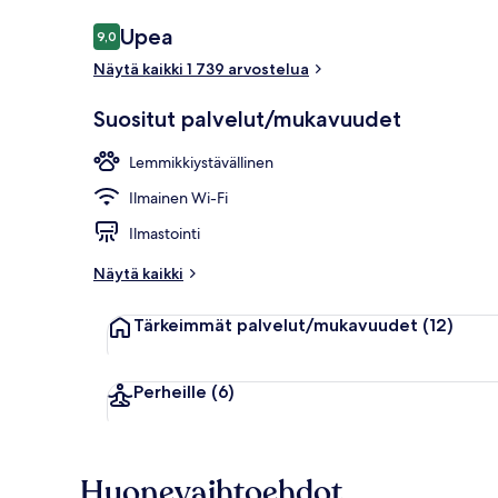
Arvostelut
Upea
9,0
9,0 kautta 10.
Näytä kaikki 1 739 arvostelua
Majoituspaika
Suositut palvelut/mukavuudet
Lemmikkiystävällinen
Ilmainen Wi-Fi
Ilmastointi
Näytä kaikki
Tärkeimmät palvelut/mukavuudet
(12)
Perheille
(6)
Huonevaihtoehdot