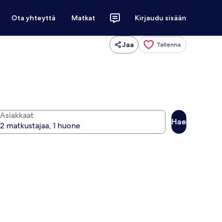
Ota yhteyttä
Matkat
Kirjaudu sisään
Jaa
Tallenna
Asiakkaat
Hae