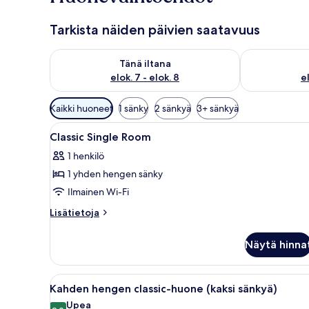
Tarkista näiden päivien saatavuus
Tarkista tämän illan saatavuus elok. 7 - elok. 8
Tarkista huomi
Tänä iltana
elok. 7 - elok. 8
el
Huoneille
Kaikki huoneet
1 sänky
2 sänkyä
3+ sänkyä
saatavilla
Avaa
Minibaari, tallelokero huoneessa
olevia
4
Classic Single Room
kaikki
suodattimia
1 henkilö
huonetyypin
1 yhden hengen sänky
Classic
Single
Ilmainen Wi-Fi
Room
Lisätietoja
Lisätietoja
kuvat
huoneesta
Classic
Näytä hinna
Single
Room
Avaa
Hotellihuone, jossa on kaksi eri
4
Kahden hengen classic-huone (kaksi sänkyä)
kaikki
Upea