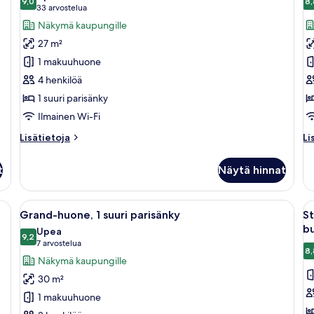
huonetyypin
9,0
h
8,
9,0 kautta 10
(33
33 arvostelua
Kahden
K
arvostelua)
Näkymä kaupungille
hengen
h
27 m²
huone
cl
1 makuuhuone
(Spacious)
h
4 henkilöä
kuvat
k
1 suuri parisänky
Ilmainen Wi-Fi
Lisätietoja
Li
Lisätietoja
Li
huoneesta
hu
Kahden
K
t
Näytä hinnat
hengen
h
huone
cl
(Spacious)
h
 jonka muotoilu on perforoitu sylinteri.
Avaa
Moderni hotellihuone, jossa on sänky,
A
5
Grand-huone, 1 suuri parisänky
St
kaikki
ka
bu
Upea
huonetyypin
9,2
h
9,2 kautta 10
(7
7 arvostelua
8,
Grand-
S
arvostelua)
Näkymä kaupungille
huone,
h
30 m²
1
1
1 makuuhuone
suuri
s