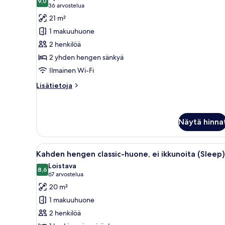
huonetyypin
9,0
9,0 kautta 10
(36
36 arvostelua
Kahden
arvostelua)
21 m²
hengen
1 makuuhuone
classic-
2 henkilöä
huone
2 yhden hengen sänkyä
(kaksi
Ilmainen Wi-Fi
sänkyä)
kuvat
Lisätietoja
Lisätietoja
huoneesta
Kahden
hengen
classic-
Näytä hinna
huone
(kaksi
Avaa
Seinään kiinnitettävä valaisin,
sänkyä)
5
Kahden hengen classic-huone, ei ikkunoita (Sleep)
kaikki
Loistava
huonetyypin
8,6
8,6 kautta 10
(67
67 arvostelua
Kahden
arvostelua)
20 m²
hengen
1 makuuhuone
classic-
2 henkilöä
huone,