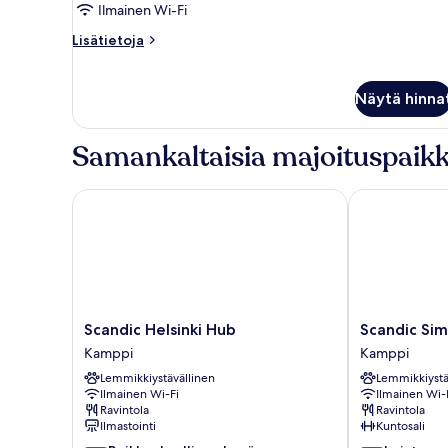
kuvat
Ilmainen Wi-Fi
Lisätietoja
Lisätietoja
huoneesta
Sviitti
(King)
Näytä hinna
Samankaltaisia majoituspaikk
Scandic Helsinki Hub
Scandic Simo
Scandic
Scandic
Scandic Helsinki Hub
Scandic Si
Helsinki
Simonkenttä
Kamppi
Kamppi
Hub
Kamppi
Lemmikkiystävällinen
Lemmikkiystä
Kamppi
Ilmainen Wi-Fi
Ilmainen Wi-
Ravintola
Ravintola
Ilmastointi
Kuntosali