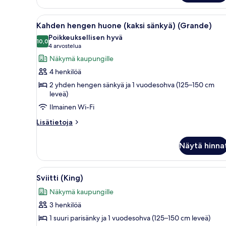
kuvat
suuri
parisänky,
Avaa
Hotellihuone, jossa on sänky, t
8
ei
Kahden hengen huone (kaksi sänkyä) (Grande)
kaikki
ikkunoita
Poikkeuksellisen hyvä
(Spacious
huonetyypin
10,0
10,0 kautta 10
(4
4 arvostelua
-
Kahden
arvostelua)
Näkymä kaupungille
Sleep)
hengen
4 henkilöä
huone
2 yhden hengen sänkyä ja 1 vuodesohva (125–150 cm
(kaksi
leveä)
sänkyä)
Ilmainen Wi-Fi
(Grande)
Lisätietoja
Lisätietoja
kuvat
huoneesta
Kahden
Näytä hinna
hengen
huone
(kaksi
Avaa
Huone, josta on näkymä historia
8
sänkyä)
Sviitti (King)
kaikki
(Grande)
Näkymä kaupungille
huonetyypin
3 henkilöä
Sviitti
(King)
1 suuri parisänky ja 1 vuodesohva (125–150 cm leveä)