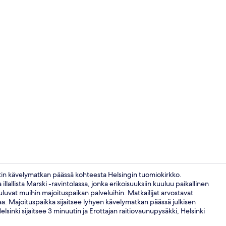
Majoituspai
nuutin kävelymatkan päässä kohteesta Helsingin tuomiokirkko.
 illallista Marski -ravintolassa, jonka erikoisuuksiin kuuluu paikallinen
kuuluvat muihin majoituspaikan palveluihin. Matkailijat arvostavat
Kylpylä
a. Majoituspaikka sijaitsee lyhyen kävelymatkan päässä julkisen
elsinki sijaitsee 3 minuutin ja Erottajan raitiovaunupysäkki, Helsinki