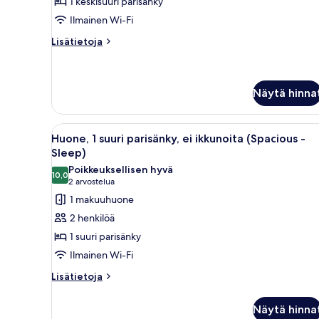
1 keskisuuri parisänky
ei
Ilmainen Wi-Fi
ikkunoita
(Sleep)
Lisätietoja
Lisätietoja
kuvat
huoneesta
Kahden
hengen
classic-
Näytä hinna
huone,
ei
Avaa
Moderni makuuhuone, jossa on 
ikkunoita
4
Huone, 1 suuri parisänky, ei ikkunoita (Spacious -
(Sleep)
kaikki
Sleep)
huonetyypin
Poikkeuksellisen hyvä
10,0
Huone,
10,0 kautta 10
(2
2 arvostelua
1
arvostelua)
1 makuuhuone
suuri
2 henkilöä
parisänky,
1 suuri parisänky
ei
Ilmainen Wi-Fi
ikkunoita
Lisätietoja
(Spacious
Lisätietoja
huoneesta
-
Huone,
Sleep)
Näytä hinna
1