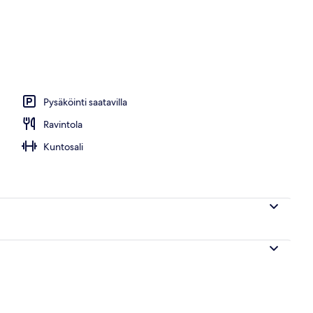
n julkisivu
Pysäköinti saatavilla
Ravintola
Kuntosali