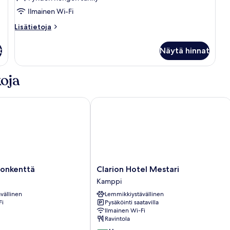
classic-
Ilmainen Wi-Fi
huone
Lisätietoja
kuvat
Lisätietoja
huoneesta
Yhden
t
Näytä hinnat
hengen
classic-
huone
oja
nkenttä
Clarion Hotel Mestari
Clarion
monkenttä
Clarion Hotel Mestari
Hotel
Kamppi
Mestari
vällinen
Lemmikkiystävällinen
Kamppi
Fi
Pysäköinti saatavilla
Ilmainen Wi-Fi
Ravintola