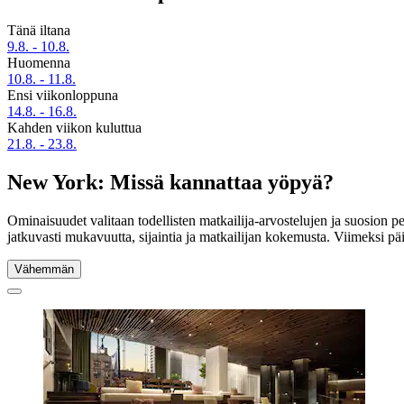
Tänä iltana
9.8. - 10.8.
Huomenna
10.8. - 11.8.
Ensi viikonloppuna
14.8. - 16.8.
Kahden viikon kuluttua
21.8. - 23.8.
New York: Missä kannattaa yöpyä?
Ominaisuudet valitaan todellisten matkailija-arvostelujen ja suosion 
jatkuvasti mukavuutta, sijaintia ja matkailijan kokemusta. Viimeksi pä
Vähemmän