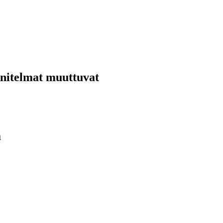
nnitelmat muuttuvat
ä