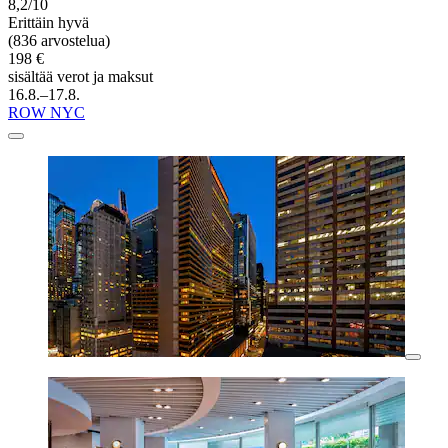
8,2/10
Erittäin hyvä
(836 arvostelua)
198 €
sisältää verot ja maksut
16.8.–17.8.
ROW NYC