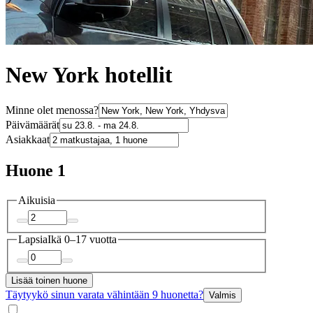
New York hotellit
Minne olet menossa?
Päivämäärät
Asiakkaat
Huone 1
Aikuisia
Lapsia
Ikä 0–17 vuotta
Lisää toinen huone
Täytyykö sinun varata vähintään 9 huonetta?
Valmis