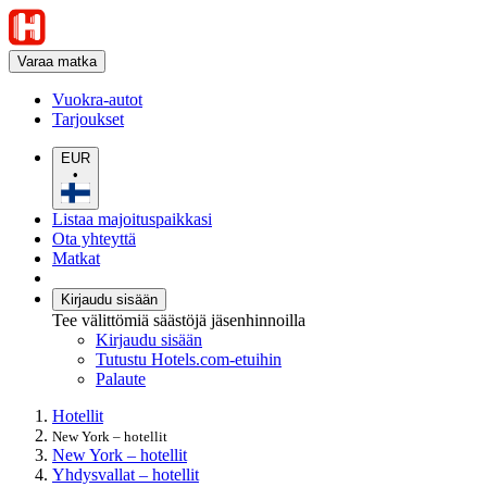
Varaa matka
Vuokra-autot
Tarjoukset
EUR
•
Listaa majoituspaikkasi
Ota yhteyttä
Matkat
Kirjaudu sisään
Tee välittömiä säästöjä jäsenhinnoilla
Kirjaudu sisään
Tutustu Hotels.com-etuihin
Palaute
Hotellit
New York – hotellit
New York – hotellit
Yhdysvallat – hotellit