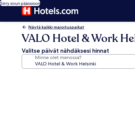
Siirry sivun pääosioon
Näytä kaikki majoituspaikat
VALO Hotel & Work Hel
Valitse päivät nähdäksesi hinnat
Minne olet menossa?
Majoituspaikan
VALO
Hotel
&
Work
Helsinki
valokuvagalleria