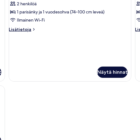
2 henkilöä
huonetyypin
h
1 parisänky ja 1 vuodesohva (74–100 cm leveä)
Comfort
S
Double
D
Ilmainen Wi-Fi
Room
B
Lisätietoja
Li
Lisätietoja
Li
kuvat
R
huoneesta
hu
Comfort
Sm
k
Double
Do
Room
B
R
t
Näytä hinnat