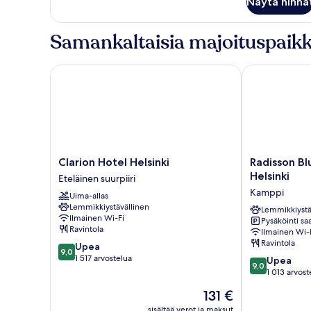
Näytä hinna
Twin
Room
Samankaltaisia majoituspaikk
Clarion Hotel Helsinki
Radisson Blu 
Clarion
Radisson
Clarion Hotel Helsinki
Radisson Bl
Hotel
Blu
Helsinki
Eteläinen suurpiiri
Helsinki
Seaside
Kamppi
Uima-allas
Eteläinen
Hotel,
Lemmikkiystävällinen
suurpiiri
Helsinki
Lemmikkiystä
Ilmainen Wi-Fi
Pysäköinti saa
Kamppi
Ravintola
Ilmainen Wi-
Ravintola
9.0
Upea
9,0
kautta
1 517 arvostelua
9.0
Upea
9,0
10,
kautta
1 013 arvost
Upea,
10,
Hinta
131 €
1 517
Upea,
on
arvostelua
1 013
sisältää verot ja maksut