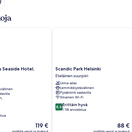
t
oja
Seaside Hotel, Helsinki
Scandic Park Helsinki
Scandic
u Seaside Hotel,
Scandic Park Helsinki
Park
Eteläinen suurpiiri
Helsinki
Uima-allas
Eteläinen
Lemmikkiystävällinen
vällinen
suurpiiri
Pysäköinti saatavilla
tavilla
Ilmainen Wi-Fi
Fi
8.4
Erittäin hyvä
8,4
kautta
1 118 arvostelua
10,
elua
Erittäin
Hinta
Hinta
119 €
88 €
hyvä,
on
on
1 118
sisältää verot ja maksut
sisältää verot ja maksut