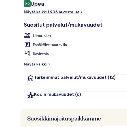
Arvostelut
Upea
9,0
9,0 kautta 10.
Sisäuima-alla
Näytä kaikki 1 906 arvostelua
Suositut palvelut/mukavuudet
Uima-allas
Pysäköinti saatavilla
Ravintola
Näytä kaikki
Tärkeimmät palvelut/mukavuudet
(12)
Kodin mukavuudet
(6)
Suosikkimajoituspaikkamme