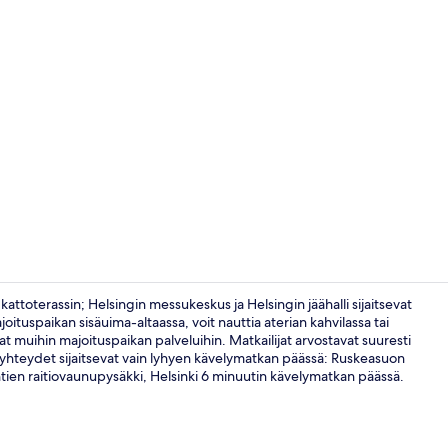
Sauna
ttoterassin; Helsingin messukeskus ja Helsingin jäähalli sijaitsevat
ituspaikan sisäuima-altaassa, voit nauttia aterian kahvilassa tai
at muihin majoituspaikan palveluihin. Matkailijat arvostavat suuresti
Aula
n yhteydet sijaitsevat vain lyhyen kävelymatkan päässä: Ruskeasuon
ontien raitiovaunupysäkki, Helsinki 6 minuutin kävelymatkan päässä.