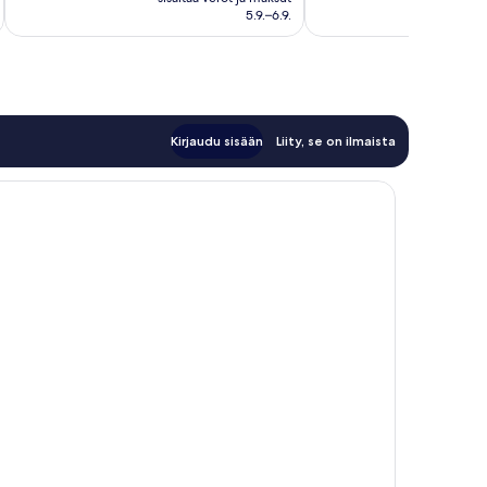
95 €
arvostelua
5.9.–6.9.
Kirjaudu sisään
Liity, se on ilmaista