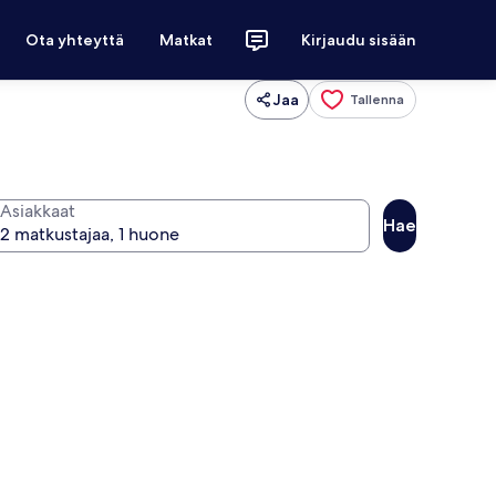
Ota yhteyttä
Matkat
Kirjaudu sisään
Jaa
Tallenna
Asiakkaat
Hae