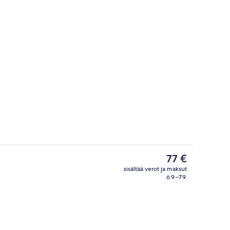
Lounge
Nykyinen
77 €
hinta
sisältää verot ja maksut
on
6.9.–7.9.
Aulan oleskelutila
77 €