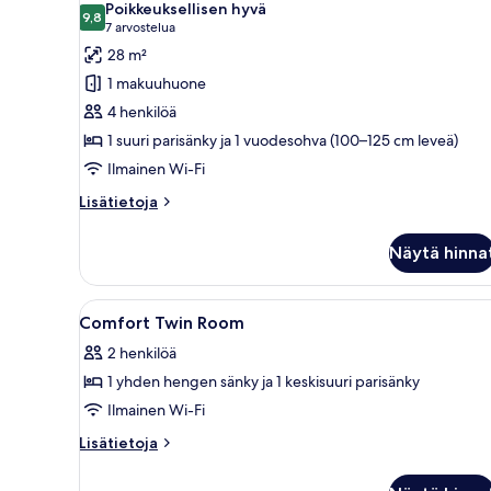
Poikkeuksellisen hyvä
huonetyypin
9,8
9,8 kautta 10
(7
7 arvostelua
VALO
arvostelua)
28 m²
Deluxe
1 makuuhuone
Double
4 henkilöä
kuvat
1 suuri parisänky ja 1 vuodesohva (100–125 cm leveä)
Ilmainen Wi-Fi
Lisätietoja
Lisätietoja
huoneesta
VALO
Näytä hinna
Deluxe
Double
Avaa
Kulho, jossa on teepusseja.
3
Comfort Twin Room
kaikki
2 henkilöä
huonetyypin
1 yhden hengen sänky ja 1 keskisuuri parisänky
Comfort
Twin
Ilmainen Wi-Fi
Room
Lisätietoja
Lisätietoja
kuvat
huoneesta
Comfort