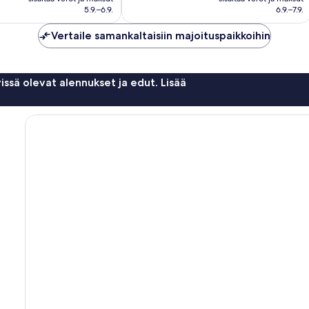
119 €
88 €
arvostelua
5.9.–6.9.
6.9.–7.9.
Vertaile samankaltaisiin majoituspaikkoihin
issä olevat alennukset ja edut. Lisää