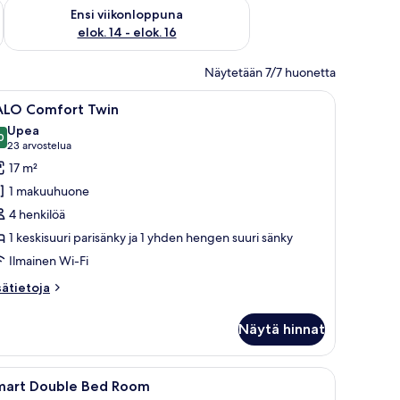
lok. 7 - elok. 9
Tarkista ensi viikonlopun saatavuus elok. 14 - elok. 16
Ensi viikonloppuna
elok. 14 - elok. 16
Näytetään 7/7 huonetta
eittiönurkkaus, sohva, pieni pöytä ja sänky.
vaa
VALO Comfort Twin | Allergiatestatut vuodev
4
ALO Comfort Twin
ikki
Upea
uonetyypin
0
9,0 kautta 10
(23
23 arvostelua
ALO
arvostelua)
17 m²
omfort
1 makuuhuone
win
4 henkilöä
uvat
1 keskisuuri parisänky ja 1 yhden hengen suuri sänky
Ilmainen Wi-Fi
sätietoja
sätietoja
oneesta
ALO
Näytä hinnat
mfort
in
a, jossa on ohuet verhot.
uoli, työpöytä ja suuri ikkuna.
vaa
Moderni keittiö, jossa on ruokailutila, tuoli, p
3
mart Double Bed Room
ikki