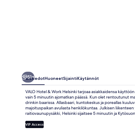
51+
Yleistiedot
Huoneet
Sijainti
Käytännöt
VALO Hotel & Work Helsinki tarjoaa asiakkaidensa käyttöön ka
vain 5 minuutin ajomatkan päässä. Kun olet rentoutunut majo
drinkin baarissa. Allasbaari, kuntokeskus ja poreallas kuuluv
majoituspaikan avuliasta henkilökuntaa. Julkisen liikentee
raitiovaunupysäkki, Helsinki sijaitsee 5 minuutin ja Kytösu
VIP Access