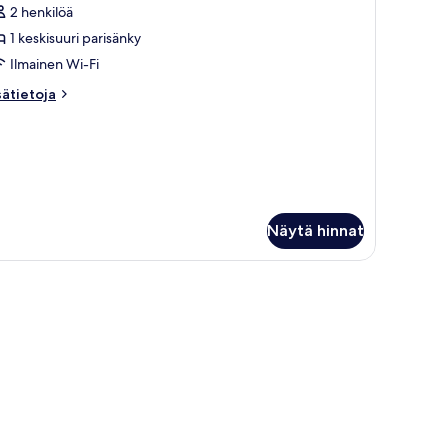
2 henkilöä
uonetyypin
1 keskisuuri parisänky
mart
ouble
Ilmainen Wi-Fi
ed
sätietoja
sätietoja
oom
oneesta
art
uvat
uble
ed
oom
Näytä hinnat