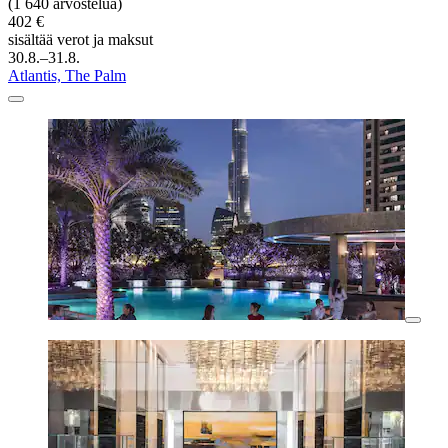
(1 640 arvostelua)
402 €
sisältää verot ja maksut
30.8.–31.8.
Atlantis, The Palm