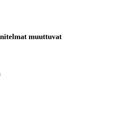
nnitelmat muuttuvat
ä