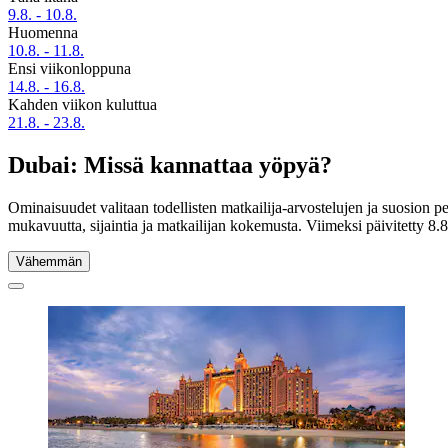
9.8. - 10.8.
Huomenna
10.8. - 11.8.
Ensi viikonloppuna
14.8. - 16.8.
Kahden viikon kuluttua
21.8. - 23.8.
Dubai: Missä kannattaa yöpyä?
Ominaisuudet valitaan todellisten matkailija-arvostelujen ja suosion p
mukavuutta, sijaintia ja matkailijan kokemusta. Viimeksi päivitetty
8.
Vähemmän