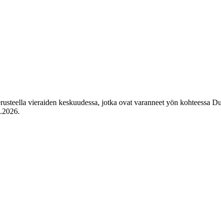
erusteella vieraiden keskuudessa, jotka ovat varanneet yön kohteessa Du
8.2026
.