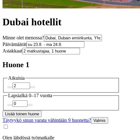
Dubai hotellit
Minne olet menossa?
Päivämäärät
Asiakkaat
Huone 1
Aikuisia
Lapsia
Ikä 0–17 vuotta
Lisää toinen huone
Täytyykö sinun varata vähintään 9 huonetta?
Valmis
Olen lähdössä työmatkalle