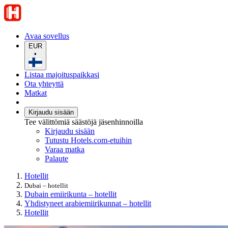
Avaa sovellus
EUR
•
Listaa majoituspaikkasi
Ota yhteyttä
Matkat
Kirjaudu sisään
Tee välittömiä säästöjä jäsenhinnoilla
Kirjaudu sisään
Tutustu Hotels.com-etuihin
Varaa matka
Palaute
Hotellit
Dubai – hotellit
Dubain emiirikunta – hotellit
Yhdistyneet arabiemiirikunnat – hotellit
Hotellit