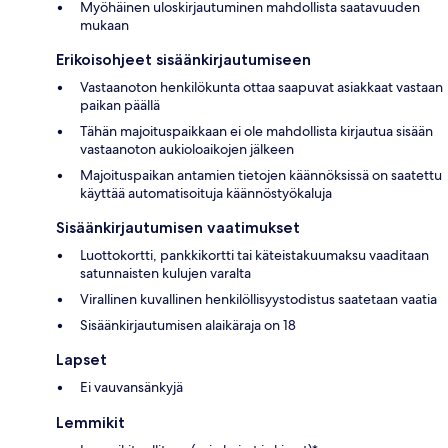
Myöhäinen uloskirjautuminen mahdollista saatavuuden
mukaan
Erikoisohjeet sisäänkirjautumiseen
Vastaanoton henkilökunta ottaa saapuvat asiakkaat vastaan
paikan päällä
Tähän majoituspaikkaan ei ole mahdollista kirjautua sisään
vastaanoton aukioloaikojen jälkeen
Majoituspaikan antamien tietojen käännöksissä on saatettu
käyttää automatisoituja käännöstyökaluja
Sisäänkirjautumisen vaatimukset
Luottokortti, pankkikortti tai käteistakuumaksu vaaditaan
satunnaisten kulujen varalta
Virallinen kuvallinen henkilöllisyystodistus saatetaan vaatia
Sisäänkirjautumisen alaikäraja on 18
Lapset
Ei vauvansänkyjä
Lemmikit