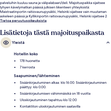
palveluihin kuuluu sauna ja välipalabaari/deli. Majoituspaikka sijaitsee
lyhyen kävelymatkan päässä julkisen liikenteen yhteyksistä:
Maistraatinportin raitiovaunupysäkki, Helsinki sijaitsee vain muutaman
askeleen päässä ja Kyllikinportin raitiovaunupysäkki, Helsinki sijaitsee 2
minuutin kävelymatkan päässä.
Tietoa peruutusoikeuksista
Lisätietoja tästä majoituspaikasta
Yleistä
Hotellin koko
178 huonetta
7 kerrosta
Saapuminen/lähteminen
Sisäänkirjautuminen alkaa: klo 16.00. Sisäänkirjautuminen
päättyy: klo 0.00.
Sisäänkirjautumisen vähimmäisikä on 18 vuotta
Uloskirjautuminen tapahtuu klo 12.00
Kontaktiton uloskirjautuminen saatavilla