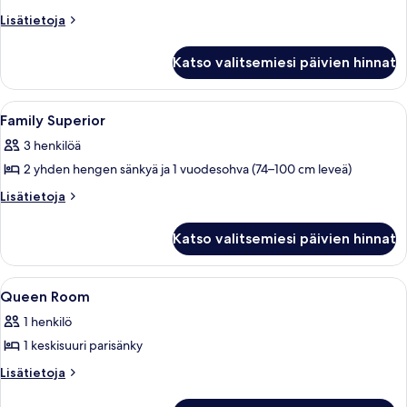
Room
Lisätietoja
Lisätietoja
huoneesta
kuvat
King
Katso valitsemiesi päivien hinnat
Room
Avaa
Minibaari, tallelokero huoneessa, ty
6
Family Superior
kaikki
3 henkilöä
huonetyypin
2 yhden hengen sänkyä ja 1 vuodesohva (74–100 cm leveä)
Family
Superior
Lisätietoja
Lisätietoja
huoneesta
kuvat
Family
Katso valitsemiesi päivien hinnat
Superior
Avaa
Minibaari, tallelokero huoneessa, ty
5
Queen Room
kaikki
1 henkilö
huonetyypin
1 keskisuuri parisänky
Queen
Room
Lisätietoja
Lisätietoja
huoneesta
kuvat
Queen