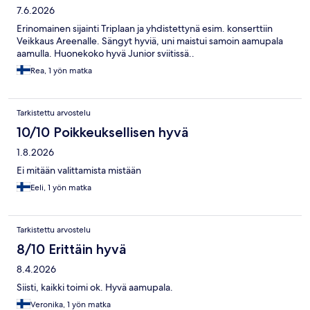
7.6.2026
Erinomainen sijainti Triplaan ja yhdistettynä esim. konserttiin
Veikkaus Areenalle. Sängyt hyviä, uni maistui samoin aamupala
aamulla. Huonekoko hyvä Junior sviitissä..
Rea, 1 yön matka
Tarkistettu arvostelu
10/10 Poikkeuksellisen hyvä
1.8.2026
Ei mitään valittamista mistään
Eeli, 1 yön matka
Tarkistettu arvostelu
8/10 Erittäin hyvä
8.4.2026
Siisti, kaikki toimi ok. Hyvä aamupala.
Veronika, 1 yön matka