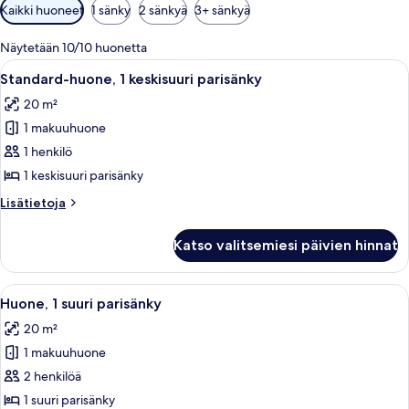
Huoneille
Kaikki huoneet
1 sänky
2 sänkyä
3+ sänkyä
saatavilla
olevia
Näytetään 10/10 huonetta
suodattimia
Avaa
Hotellihuone, jossa on sänky, tyynyjä,
4
Standard-huone, 1 keskisuuri parisänky
kaikki
20 m²
huonetyypin
1 makuuhuone
Standard-
huone,
1 henkilö
1
1 keskisuuri parisänky
keskisuuri
Lisätietoja
Lisätietoja
parisänky
huoneesta
kuvat
Standard-
Katso valitsemiesi päivien hinnat
huone,
1
keskisuuri
Avaa
Moderni hotellihuone, jossa on suuri 
4
parisänky
Huone, 1 suuri parisänky
kaikki
20 m²
huonetyypin
1 makuuhuone
Huone,
1
2 henkilöä
suuri
1 suuri parisänky