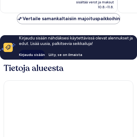
on
948
sisältää verot ja maksut
arvostel
131 €
10.8.–11.8.
arvostelua
Vertaile samankaltaisiin majoituspaikkoihin
Kirjaudu sisään nähdäksesi käytettävissä olevat alennukset ja
edut. Lisää uusia, palkitsevia seikkailuja!
Kirjaudu sisään
Liity, se on ilmaista
Tietoja alueesta