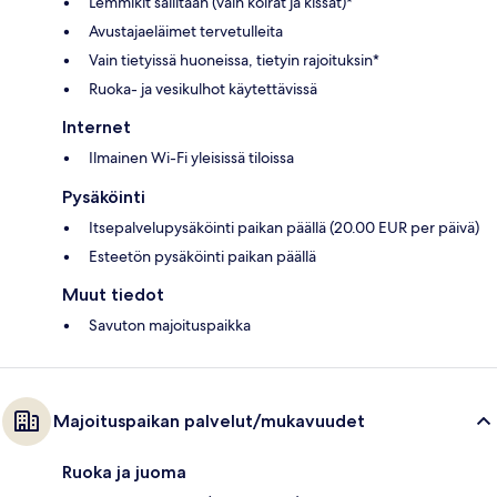
Lemmikit sallitaan (vain koirat ja kissat)*
Avustajaeläimet tervetulleita
Vain tietyissä huoneissa, tietyin rajoituksin*
Ruoka- ja vesikulhot käytettävissä
Internet
Ilmainen Wi-Fi yleisissä tiloissa
Pysäköinti
Itsepalvelupysäköinti paikan päällä (20.00 EUR per päivä)
Esteetön pysäköinti paikan päällä
Muut tiedot
Savuton majoituspaikka
Majoituspaikan palvelut/mukavuudet
Ruoka ja juoma