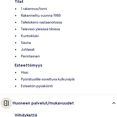
Tilat
1 rakennus/torni
Rakennettu vuonna 1985
Tallelokero vastaanotossa
Televisio yleisissä tiloissa
Kuntoklubi
Sauna
Juhlasali
Perinteinen
Esteettömyys
Hissi
Pyörätuolille soveltuva kulkuväylä
Esteetön pysäköinti
Huoneen palvelut/mukavuudet
Viihdykettä