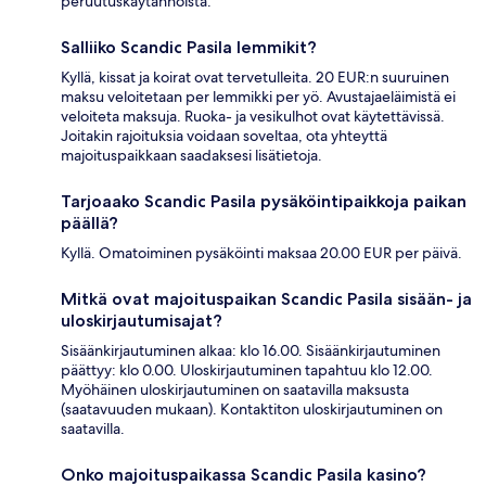
peruutuskäytännöistä.
Salliiko Scandic Pasila lemmikit?
Kyllä, kissat ja koirat ovat tervetulleita. 20 EUR:n suuruinen
maksu veloitetaan per lemmikki per yö. Avustajaeläimistä ei
veloiteta maksuja. Ruoka- ja vesikulhot ovat käytettävissä.
Joitakin rajoituksia voidaan soveltaa, ota yhteyttä
majoituspaikkaan saadaksesi lisätietoja.
Tarjoaako Scandic Pasila pysäköintipaikkoja paikan
päällä?
Kyllä. Omatoiminen pysäköinti maksaa 20.00 EUR per päivä.
Mitkä ovat majoituspaikan Scandic Pasila sisään- ja
uloskirjautumisajat?
Sisäänkirjautuminen alkaa: klo 16.00. Sisäänkirjautuminen
päättyy: klo 0.00. Uloskirjautuminen tapahtuu klo 12.00.
Myöhäinen uloskirjautuminen on saatavilla maksusta
(saatavuuden mukaan). Kontaktiton uloskirjautuminen on
saatavilla.
Onko majoituspaikassa Scandic Pasila kasino?