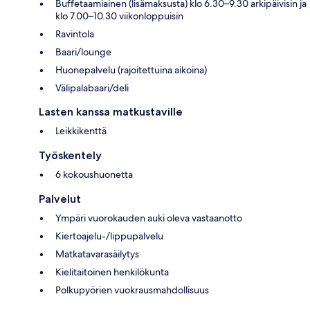
Buffetaamiainen (lisämaksusta) klo 6.30–9.30 arkipäivisin ja
klo 7.00–10.30 viikonloppuisin
Ravintola
Baari/lounge
Huonepalvelu (rajoitettuina aikoina)
Välipalabaari/deli
Lasten kanssa matkustaville
Leikkikenttä
Työskentely
6 kokoushuonetta
Palvelut
Ympäri vuorokauden auki oleva vastaanotto
Kiertoajelu-/lippupalvelu
Matkatavarasäilytys
Kielitaitoinen henkilökunta
Polkupyörien vuokrausmahdollisuus