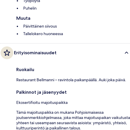
Työpöytä
Puhelin
Muuta
Päivittäinen siivous
Tallelokero huoneessa
Erityisominaisuudet
Ruokailu
Restaurant Bellmanni – ravintola paikanpäällä. Auki joka päivä.
Palkinnot ja jäsenyydet
Ekosertifioitu majoituspaikka
Tämä majoituspaikka on mukana Pohjoismaisessa
joutsenmerkkiohjelmassa, joka mittaa majoituspaikan vaikutusta
yhteen tai useampaan seuraavista asioista: ympäristö, yhteisö,
kulttuuriperintö ja paikallinen talous.