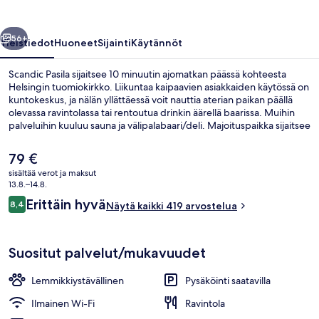
llinen
Seuraava
56+
Yleistiedot
Huoneet
Sijainti
Käytännöt
Scandic Pasila sijaitsee 10 minuutin ajomatkan päässä kohteesta
Helsingin tuomiokirkko. Liikuntaa kaipaavien asiakkaiden käytössä on
kuntokeskus, ja nälän yllättäessä voit nauttia aterian paikan päällä
olevassa ravintolassa tai rentoutua drinkin äärellä baarissa. Muihin
palveluihin kuuluu sauna ja välipalabaari/deli. Majoituspaikka sijaitsee
lyhyen kävelymatkan päässä julkisen liikenteen yhteyksistä:
Maistraatinportin raitiovaunupysäkki, Helsinki sijaitsee vain
Nykyinen
79 €
muutaman askeleen päässä ja Kyllikinportin raitiovaunupysäkki,
hinta
sisältää verot ja maksut
Helsinki sijaitsee 2 minuutin kävelymatkan päässä.
on
13.8.–14.8.
Ravintola
79 €
Arvostelut
Erittäin hyvä
8,4
Näytä kaikki 419 arvostelua
8,4 kautta 10.
Suositut palvelut/mukavuudet
Lemmikkiystävällinen
Pysäköinti saatavilla
Ilmainen Wi-Fi
Ravintola