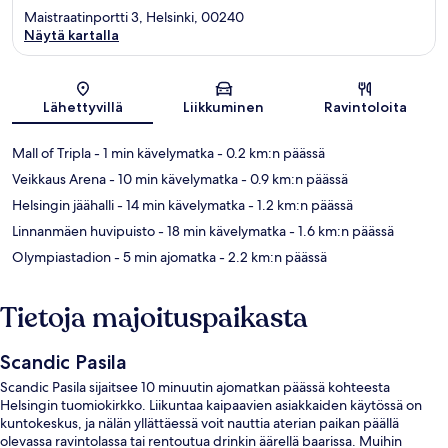
Maistraatinportti 3, Helsinki, 00240
Näytä kartalla
Kartta
Lähettyvillä
Liikkuminen
Ravintoloita
Mall of Tripla
- 1 min kävelymatka
- 0.2 km:n päässä
Veikkaus Arena
- 10 min kävelymatka
- 0.9 km:n päässä
Helsingin jäähalli
- 14 min kävelymatka
- 1.2 km:n päässä
Linnanmäen huvipuisto
- 18 min kävelymatka
- 1.6 km:n päässä
Olympiastadion
- 5 min ajomatka
- 2.2 km:n päässä
Tietoja majoituspaikasta
Scandic Pasila
Scandic Pasila sijaitsee 10 minuutin ajomatkan päässä kohteesta
Helsingin tuomiokirkko. Liikuntaa kaipaavien asiakkaiden käytössä on
kuntokeskus, ja nälän yllättäessä voit nauttia aterian paikan päällä
olevassa ravintolassa tai rentoutua drinkin äärellä baarissa. Muihin