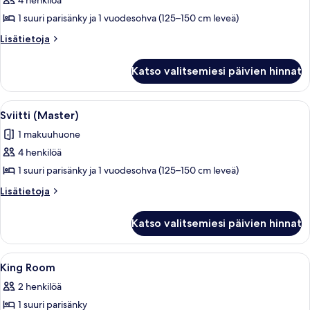
4 henkilöä
huonetyypin
1 suuri parisänky ja 1 vuodesohva (125–150 cm leveä)
Junior-
sviitti
Lisätietoja
Lisätietoja
huoneesta
kuvat
Junior-
Katso valitsemiesi päivien hinnat
sviitti
Avaa
Sviitti (Master) | Minibaari, tallelok
5
Sviitti (Master)
kaikki
1 makuuhuone
huonetyypin
4 henkilöä
Sviitti
(Master)
1 suuri parisänky ja 1 vuodesohva (125–150 cm leveä)
kuvat
Lisätietoja
Lisätietoja
huoneesta
Sviitti
Katso valitsemiesi päivien hinnat
(Master)
Avaa
Minibaari, tallelokero huoneessa, ty
4
King Room
kaikki
2 henkilöä
huonetyypin
1 suuri parisänky
King