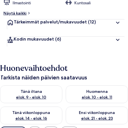
Ilmastointi
Kuntosali
Näytä kaikki
Tärkeimmät palvelut/mukavuudet
(12)
Kodin mukavuudet
(6)
Huonevaihtoehdot
Tarkista näiden päivien saatavuus
Tarkista tämän illan saatavuus elok. 9 - elok. 10
Tarkista huomisen saatavuus elo
Tänä iltana
Huomenna
elok. 9 - elok. 10
elok. 10 - elok. 11
Tarkista tämän viikonlopun saatavuus elok. 14 - elok. 16
Tarkista ensi viikonlopun saata
Tänä viikonloppuna
Ensi viikonloppuna
elok. 14 - elok. 16
elok. 21 - elok. 23