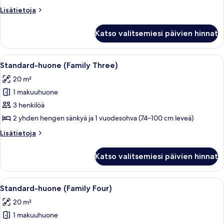
parisänky
Lisätietoja
Lisätietoja
kuvat
huoneesta
Huone,
Katso valitsemiesi päivien hinnat
1
suuri
parisänky
Avaa
Hotellihuone, jossa on sänky, sohva, p
5
Standard-huone (Family Three)
kaikki
20 m²
huonetyypin
1 makuuhuone
Standard-
huone
3 henkilöä
(Family
2 yhden hengen sänkyä ja 1 vuodesohva (74–100 cm leveä)
Three)
Lisätietoja
Lisätietoja
kuvat
huoneesta
Standard-
Katso valitsemiesi päivien hinnat
huone
(Family
Three)
Avaa
Moderni hotellihuone, jossa on sänky, s
5
Standard-huone (Family Four)
kaikki
20 m²
huonetyypin
1 makuuhuone
Standard-