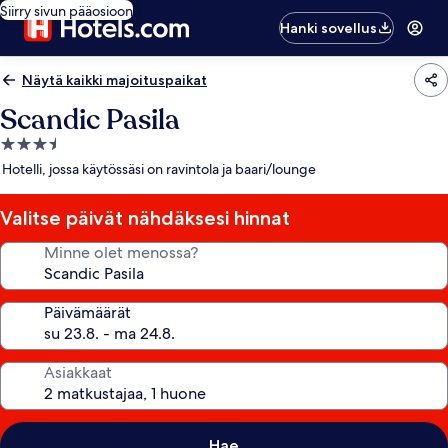
Siirry sivun pääosioon
Hanki sovellus
Näytä kaikki majoituspaikat
Scandic Pasila
3.5
tähden
Hotelli, jossa käytössäsi on ravintola ja baari/lounge
majoituspaikka
Valitse päivät nähdäksesi hinnat
Minne olet menossa?
Päivämäärät
Asiakkaat
Hae