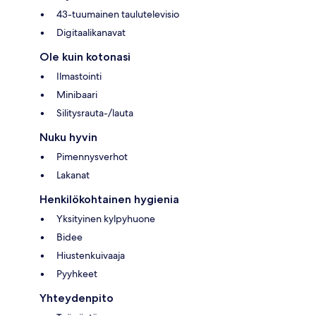
43-tuumainen taulutelevisio
Digitaalikanavat
Ole kuin kotonasi
Ilmastointi
Minibaari
Silitysrauta-/lauta
Nuku hyvin
Pimennysverhot
Lakanat
Henkilökohtainen hygienia
Yksityinen kylpyhuone
Bidee
Hiustenkuivaaja
Pyyhkeet
Yhteydenpito