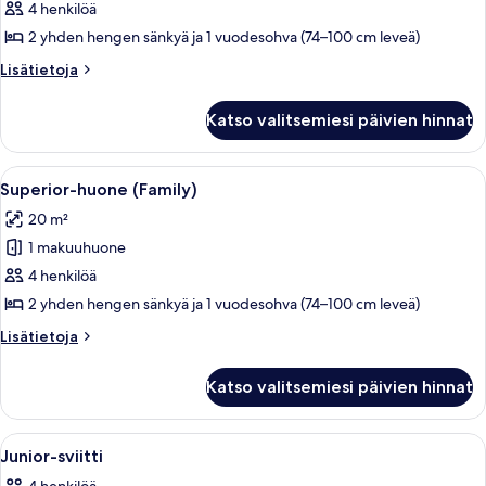
huone
4 henkilöä
(Family
2 yhden hengen sänkyä ja 1 vuodesohva (74–100 cm leveä)
Four)
Lisätietoja
Lisätietoja
kuvat
huoneesta
Standard-
Katso valitsemiesi päivien hinnat
huone
(Family
Four)
Avaa
Moderni hotellihuone, jossa on sänky, s
6
Superior-huone (Family)
kaikki
20 m²
huonetyypin
1 makuuhuone
Superior-
huone
4 henkilöä
(Family)
2 yhden hengen sänkyä ja 1 vuodesohva (74–100 cm leveä)
kuvat
Lisätietoja
Lisätietoja
huoneesta
Superior-
Katso valitsemiesi päivien hinnat
huone
(Family)
Avaa
Hotellihuone, jossa on sänky, kaksi yöp
5
Junior-sviitti
kaikki