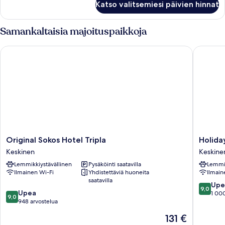
Katso valitsemiesi päivien hinnat
Room
Samankaltaisia majoituspaikkoja
Original Sokos Hotel Tripla
Holiday 
Original
Holiday
Original Sokos Hotel Tripla
Holiday
Sokos
Inn
Keskinen
Keskine
Hotel
Helsinki
Lemmikkiystävällinen
Pysäköinti saatavilla
Lemmik
Tripla
-
Ilmainen Wi-Fi
Yhdistettäviä huoneita
Ilmain
Keskinen
Expo
saatavilla
by
9.0
Upe
9,0
9.0
Upea
IHG
kautta
1 000
9,0
kautta
948 arvostelua
Keskine
10,
10,
Upea,
Hinta
131 €
Upea,
1 000