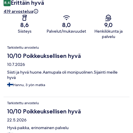
Erittäin hyvä
8,4
419 arvostelua
8,6
8,0
9,0
Siisteys
Palvelut/mukavuudet
Henkilökunta ja
palvelu
Arvostelut
Tarkistettu arvostelu
10/10 Poikkeuksellisen hyvä
10.7.2026
Siisti ja hyvä huone.Aamupala oli monipuolinen.Sijainti meille
hyvä
Hannu, 3 yön matka
Tarkistettu arvostelu
10/10 Poikkeuksellisen hyvä
22.5.2026
Hyvä paikka, erinomainen palvelu