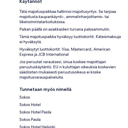
Käytännöt
Tätä majoituspaikkaa hallinnoi majoitusyritys. Se tarjoaa
majoitusta kaupankäynti-, ammatinharjoittamis- tai
liiketoimintatarkoituksissa.
Paikan päällä on asiakkaiden turvana palosammutin.
Tämä majoituspaikka hyväksyy luottokortit. Käteismaksuja
ei hyväksytä.
Hyväksytyt luottokortit: Visa, Mastercard, American
Express ja JCB International
Jos peruutat varauksesi, sinua koskee majoittajan
peruutuskäytäntö. EU:n kuluttajan oikeuksia koskevien
säädösten mukaisesti peruutusoikeus ei koske
majoitusvarauspalveluita.
Tunnetaan myös nimellä
Sokos
Sokos Hotel
Sokos Hotel Pasila
Sokos Pasila
Sokos Hotel Helsinki