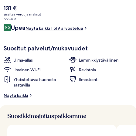
Nykyinen
131 €
hinta
sisältää verot ja maksut
on
5.9.–6.9.
131 €
Arvostelut
Upea
9,0
Näytä kaikki 1 519 arvostelua
9,0 kautta 10.
Suositut palvelut/mukavuudet
Majoituspaikan julkisivu
Uima-allas
Lemmikkiystävällinen
Ilmainen Wi-Fi
Ravintola
Yhdistettäviä huoneita
Ilmastointi
saatavilla
Näytä kaikki
Suosikkimajoituspaikkamme