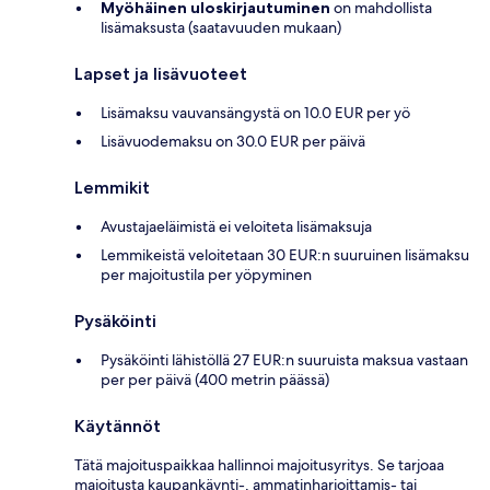
Myöhäinen uloskirjautuminen
on mahdollista
lisämaksusta (saatavuuden mukaan)
Lapset ja lisävuoteet
Lisämaksu vauvansängystä on 10.0 EUR per yö
Lisävuodemaksu on 30.0 EUR per päivä
Lemmikit
Avustajaeläimistä ei veloiteta lisämaksuja
Lemmikeistä veloitetaan 30 EUR:n suuruinen lisämaksu
per majoitustila per yöpyminen
Pysäköinti
Pysäköinti lähistöllä 27 EUR:n suuruista maksua vastaan
per per päivä (400 metrin päässä)
Käytännöt
Tätä majoituspaikkaa hallinnoi majoitusyritys. Se tarjoaa
majoitusta kaupankäynti-, ammatinharjoittamis- tai