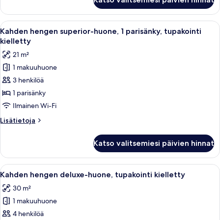
hengen
kuvat
standard-
huone,
Avaa
Hotellihuone, jossa on suuri sänky, tu
6
1
Kahden hengen superior-huone, 1 parisänky, tupakointi
kaikki
parisänky,
kielletty
tupakointi
huonetyypin
21 m²
kielletty
Kahden
1 makuuhuone
hengen
3 henkilöä
superior-
huone,
1 parisänky
1
Ilmainen Wi-Fi
parisänky,
Lisätietoja
Lisätietoja
tupakointi
huoneesta
kielletty
Kahden
Katso valitsemiesi päivien hinnat
hengen
kuvat
superior-
huone,
Avaa
Hotellihuone, jossa on suuri sänky, kak
10
1
Kahden hengen deluxe-huone, tupakointi kielletty
kaikki
parisänky,
30 m²
tupakointi
huonetyypin
kielletty
1 makuuhuone
Kahden
hengen
4 henkilöä