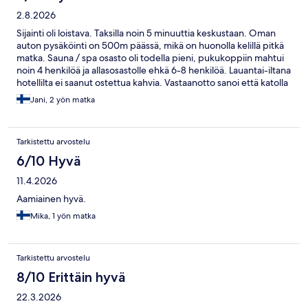
2.8.2026
Sijainti oli loistava. Taksilla noin 5 minuuttia keskustaan. Oman
auton pysäköinti on 500m päässä, mikä on huonolla kelillä pitkä
matka. Sauna / spa osasto oli todella pieni, pukukoppiin mahtui
noin 4 henkilöä ja allasosastolle ehkä 6-8 henkilöä. Lauantai-iltana
hotellilta ei saanut ostettua kahvia. Vastaanotto sanoi että katolla
olevasta ravintolasta, mutta ylhäällä ravintolassa ei tarjoiltu
Jani, 2 yön matka
kuumia juomia. Huone oli ihan välttävä, lattia hieman kulunut.
Tarkistettu arvostelu
6/10 Hyvä
11.4.2026
Aamiainen hyvä.
Mika, 1 yön matka
Tarkistettu arvostelu
8/10 Erittäin hyvä
22.3.2026