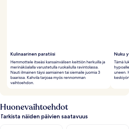
Kulinaarinen paratiisi
Nuku yl
Hemmottele itseäsi kansainvälisen keittiön herkuilla ja
Tämä luk
merinäköalalla varustetulla ruokailulla ravintolassa.
hypoalle
Nauti ilmainen täysi aamiainen tai siemaile juomia 3
uneen. 
baarissa. Kahvila tarjoaa myös rennomman
keskiyön
vaihtoehdon.
Huonevaihtoehdot
Tarkista näiden päivien saatavuus
Tarkista tämän illan saatavuus elok. 8 - elok. 9
Tarkista huomisen saatavuus el