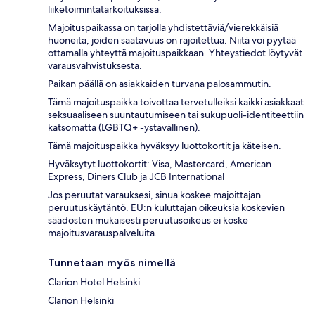
liiketoimintatarkoituksissa.
Majoituspaikassa on tarjolla yhdistettäviä/vierekkäisiä
huoneita, joiden saatavuus on rajoitettua. Niitä voi pyytää
ottamalla yhteyttä majoituspaikkaan. Yhteystiedot löytyvät
varausvahvistuksesta.
Paikan päällä on asiakkaiden turvana palosammutin.
Tämä majoituspaikka toivottaa tervetulleiksi kaikki asiakkaat
seksuaaliseen suuntautumiseen tai sukupuoli-identiteettiin
katsomatta (LGBTQ+ -ystävällinen).
Tämä majoituspaikka hyväksyy luottokortit ja käteisen.
Hyväksytyt luottokortit: Visa, Mastercard, American
Express, Diners Club ja JCB International
Jos peruutat varauksesi, sinua koskee majoittajan
peruutuskäytäntö. EU:n kuluttajan oikeuksia koskevien
säädösten mukaisesti peruutusoikeus ei koske
majoitusvarauspalveluita.
Tunnetaan myös nimellä
Clarion Hotel Helsinki
Clarion Helsinki