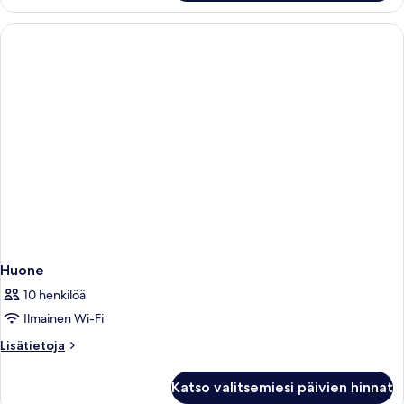
Huone
10 henkilöä
Ilmainen Wi-Fi
Lisätietoja
Lisätietoja
huoneesta
Huone
Katso valitsemiesi päivien hinnat