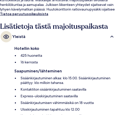
henkilökuntaa ja aamupalaa. Julkisen liikenteen yhteydet sijaitsevat vain
lyhyen kävelymatkan päässä: Huutokonttorin raitiovaunupysäkki sijaitsee
vain muutaman askeleen päässä ja Länsilinkin raitiovaunupysäkki 5
Tietoa peruutusoikeuksista
minuutin kävelymatkan päässä.
Lisätietoja tästä majoituspaikasta
Yleistä
Hotellin koko
425 huonetta
16 kerrosta
Saapuminen/lähteminen
Sisäänkirjautuminen alkaa: klo 15.00. Sisäänkirjautuminen
päättyy: klo milloin tahansa.
Kontaktiton sisäänkirjautuminen saatavilla
Express-uloskirjautuminen saatavilla
Sisäänkirjautumisen vähimmäisikä on 18 vuotta
Uloskirjautuminen tapahtuu klo 12.00