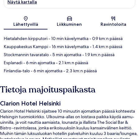
Näytä kartalla
Kartta
Lähettyvillä
Liikkuminen
Ravintoloita
Hietalahden kirpputori
- 10 min kävelymatka
- 0.9 km:n päässä
Kauppakeskus Kamppi
- 16 min kävelymatka
- 1.4 km:n päässä
Stockmannin tavaratalo
- 5 min ajomatka
- 1.9 km:n päässä
Esplanadi
- 6 min ajomatka
- 2.1 km:n päässä
Finlandia-talo
- 6 min ajomatka
- 2.3 km:n päässä
Tietoja majoituspaikasta
Clarion Hotel Helsinki
Clarion Hotel Helsinki sijaitsee 10 minuutin ajomatkan päässä kohteesta
Helsingin tuomiokirkko. Ulkouima-allas on loistava paikka käydä aamu-
uinnilla, ja voit nauttia aamiaista, lounasta ja illallista The Social Bar &
Bistro -ravintolassa, jonka erikoisuuksiin kuuluu kansainvälinen keittiö.
Muihin tämän luksusluokan hotellin palveluihin kuuluu 3 baaria/loungea,
kuntokeskus ja sauna. Matkailijat arvostavat majoituspaikan avuliasta