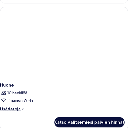
Huone
10 henkilöä
Ilmainen Wi-Fi
Lisätietoja
Lisätietoja
huoneesta
Huone
Katso valitsemiesi päivien hinnat