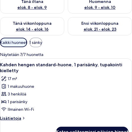
Tänä iltana
Huomenna
elok. 8 - elok. 9
elok. 9 - elok. 10
Tarkista tämän viikonlopun saatavuus elok. 14 - elok. 16
Tarkista ensi viikonlopun saata
Tänä viikonloppuna
Ensi viikonloppuna
elok. 14 - elok. 16
elok. 21 - elok. 23
Huoneille
Kaikki huoneet
1 sänky
saatavilla
olevia
Näytetään 7/7 huonetta
suodattimia
Avaa
Hotellihuone, jossa on sänky, kaksi yöp
7
Kahden hengen standard-huone, 1 parisänky, tupakointi
kaikki
kielletty
huonetyypin
17 m²
Kahden
1 makuuhuone
hengen
3 henkilöä
standard-
huone,
1 parisänky
1
Ilmainen Wi-Fi
parisänky,
Lisätietoja
Lisätietoja
tupakointi
huoneesta
kielletty
Kahden
Katso valitsemiesi päivien hinnat