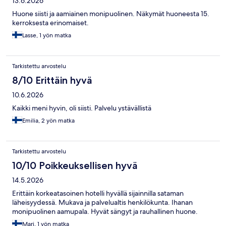
13.6.2026
Huone siisti ja aamiainen monipuolinen. Näkymät huoneesta 15.
kerroksesta erinomaiset.
Lasse, 1 yön matka
Tarkistettu arvostelu
8/10 Erittäin hyvä
10.6.2026
Kaikki meni hyvin, oli siisti. Palvelu ystävällistä
Emilia, 2 yön matka
Tarkistettu arvostelu
10/10 Poikkeuksellisen hyvä
14.5.2026
Erittäin korkeatasoinen hotelli hyvällä sijainnilla sataman
läheisyydessä. Mukava ja palvelualtis henkilökunta. Ihanan
monipuolinen aamupala. Hyvät sängyt ja rauhallinen huone.
Mari, 1 yön matka