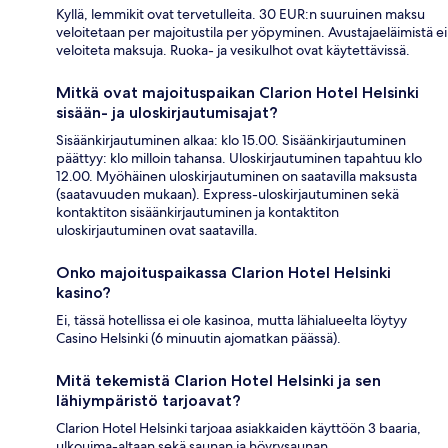
Kyllä, lemmikit ovat tervetulleita. 30 EUR:n suuruinen maksu
veloitetaan per majoitustila per yöpyminen. Avustajaeläimistä ei
veloiteta maksuja. Ruoka- ja vesikulhot ovat käytettävissä.
Mitkä ovat majoituspaikan Clarion Hotel Helsinki
sisään- ja uloskirjautumisajat?
Sisäänkirjautuminen alkaa: klo 15.00. Sisäänkirjautuminen
päättyy: klo milloin tahansa. Uloskirjautuminen tapahtuu klo
12.00. Myöhäinen uloskirjautuminen on saatavilla maksusta
(saatavuuden mukaan). Express-uloskirjautuminen sekä
kontaktiton sisäänkirjautuminen ja kontaktiton
uloskirjautuminen ovat saatavilla.
Onko majoituspaikassa Clarion Hotel Helsinki
kasino?
Ei, tässä hotellissa ei ole kasinoa, mutta lähialueelta löytyy
Casino Helsinki (6 minuutin ajomatkan päässä).
Mitä tekemistä Clarion Hotel Helsinki ja sen
lähiympäristö tarjoavat?
Clarion Hotel Helsinki tarjoaa asiakkaiden käyttöön 3 baaria,
ulkouima-altaan sekä saunan ja höyrysaunan.