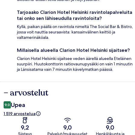
Tarjoaako Clarion Hotel Helsinki ravintolapalveluita
tai onko sen lähiseudulla ravintoloita?
Kyllä, paikan päällä on ravintola nimeltä The Social Bar & Bistro,
jossa voit nauttia seuraavista: kansainvälinen keittiö ja
valtamerinäköala.
Millaisella alueella Clarion Hotel Helsinki sijaitsee?
Clarion Hotel Helsinki sijaitsee veden äärellä alueella Eteläinen
suurpiiri. Huutokonttorin raitiovaunupysäkki on vain 1 minuutin
ja Länsisatama vain 7 minuutin kävelymatkan päässä.
– arvostelut
Arvostelut
Upea
9,0
1 519 arvostelua
9,2
9,0
9,0
Siisteys
Palvelut/mukavuudet
Henkilökunta ja