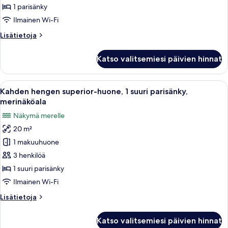
deluxe-
1 parisänky
huone,
Ilmainen Wi-Fi
tupakointi
Lisätietoja
Lisätietoja
kielletty
huoneesta
kuvat
Kahden
Katso valitsemiesi päivien hinnat
hengen
deluxe-
huone,
Avaa
Hotellihuone, jossa on sänky, kaksi pu
9
tupakointi
Kahden hengen superior-huone, 1 suuri parisänky,
kaikki
kielletty
merinäköala
huonetyypin
Näkymä merelle
Kahden
20 m²
hengen
1 makuuhuone
superior-
huone,
3 henkilöä
1
1 suuri parisänky
suuri
Ilmainen Wi-Fi
parisänky,
Lisätietoja
Lisätietoja
merinäköala
huoneesta
kuvat
Kahden
Katso valitsemiesi päivien hinnat
hengen