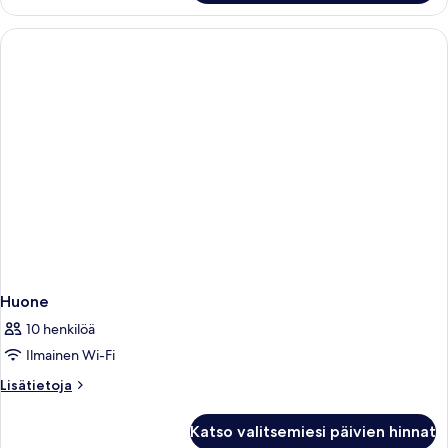
superior-
huone,
1
suuri
parisänky,
merinäköala
Huone
10 henkilöä
Ilmainen Wi-Fi
Lisätietoja
Lisätietoja
huoneesta
Huone
Katso valitsemiesi päivien hinnat