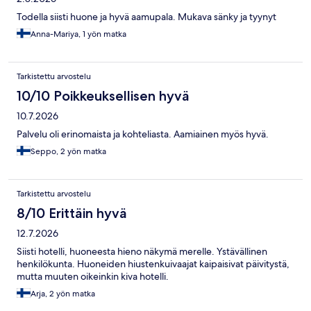
Todella siisti huone ja hyvä aamupala. Mukava sänky ja tyynyt
Anna-Mariya, 1 yön matka
Tarkistettu arvostelu
10/10 Poikkeuksellisen hyvä
10.7.2026
Palvelu oli erinomaista ja kohteliasta. Aamiainen myös hyvä.
Seppo, 2 yön matka
Tarkistettu arvostelu
8/10 Erittäin hyvä
12.7.2026
Siisti hotelli, huoneesta hieno näkymä merelle. Ystävällinen
henkilökunta. Huoneiden hiustenkuivaajat kaipaisivat päivitystä,
mutta muuten oikeinkin kiva hotelli.
Arja, 2 yön matka