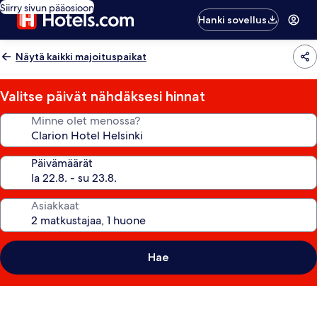
Siirry sivun pääosioon
Hanki sovellus
Näytä kaikki majoituspaikat
Valitse päivät nähdäksesi hinnat
Minne olet menossa?
Päivämäärät
Asiakkaat
Hae