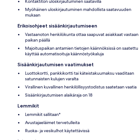
Kontaktiton uloskirjautuminen saatavilla
Myöhäinen uloskirjautuminen mahdollista saatavuuden
mukaan
Erikoisohjeet sisäänkirjautumiseen
Vastaanoton henkilökunta ottaa saapuvat asiakkaat vastaan
paikan päällä
Majoituspaikan antamien tietojen käännöksissä on saatettu
käyttää automatisoituja käännöstyökaluja
Sisäänkirjautumisen vaatimukset
Luottokortti, pankkikortti tai käteistakuumaksu vaaditaan
satunnaisten kulujen varalta
Virallinen kuvallinen henkilöllisyystodistus saatetaan vaatia
Sisäänkirjautumisen alaikäraja on 18
Lemmikit
Lemmikit sallitaan*
Avustajaeläimet tervetulleita
Ruoka- ja vesikulhot käytettävissä