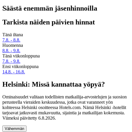
Säästä enemmän jäsenhinnoilla
Tarkista näiden päivien hinnat
Tänä iltana
7.8. - 8.8.
Huomenna
8.8. - 9.8.
Tänä viikonloppuna
7.8. - 9.8.
Ensi viikonloppuna
14.8. - 16.8.
Helsinki: Missä kannattaa yöpyä?
Ominaisuudet valitaan todellisten matkailija-arvostelujen ja suosion
perusteella vieraiden keskuudessa, jotka ovat varanneet yön
kohteessa Helsinki osoitteessa Hotels.com. Nämä Helsinki -hotellit
tarjoavat jatkuvasti mukavuutta, sijaintia ja matkailijan kokemusta.
Viimeksi päivitetty
6.8.2026
.
Vähemmän