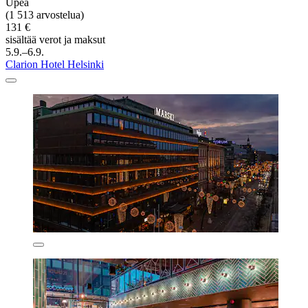
Upea
(1 513 arvostelua)
131 €
sisältää verot ja maksut
5.9.–6.9.
Clarion Hotel Helsinki