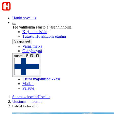
Hanki sovellus
Tee välittömiä säästöjä jäsenhinnoilla
Kirjaudu sisään
Tutustu Hotels.com-etuihin
Saapuneet
Varaa matka
Ota yhteyttä
suomi · EUR · FI
Listaa majoituspaikkasi
Matkat
Palaute
Suomi – hotellit
Hotellit
Uusimaa – hotellit
Helsinki – hotellit