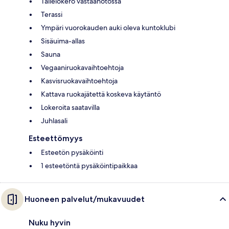
Tallelokero vastaanotossa
Terassi
Ympäri vuorokauden auki oleva kuntoklubi
Sisäuima-allas
Sauna
Vegaaniruokavaihtoehtoja
Kasvisruokavaihtoehtoja
Kattava ruokajätettä koskeva käytäntö
Lokeroita saatavilla
Juhlasali
Esteettömyys
Esteetön pysäköinti
1 esteetöntä pysäköintipaikkaa
Huoneen palvelut/mukavuudet
Nuku hyvin