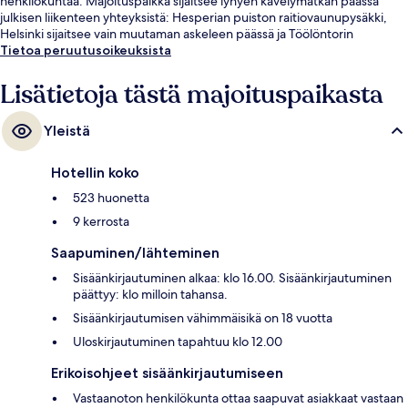
henkilökuntaa. Majoituspaikka sijaitsee lyhyen kävelymatkan päässä
julkisen liikenteen yhteyksistä: Hesperian puiston raitiovaunupysäkki,
Helsinki sijaitsee vain muutaman askeleen päässä ja Töölöntorin
raitiovaunupysäkki, Helsinki sijaitsee 5 minuutin kävelymatkan päässä.
Tietoa peruutusoikeuksista
Lisätietoja tästä majoituspaikasta
Yleistä
Hotellin koko
523 huonetta
9 kerrosta
Saapuminen/lähteminen
Sisäänkirjautuminen alkaa: klo 16.00. Sisäänkirjautuminen
päättyy: klo milloin tahansa.
Sisäänkirjautumisen vähimmäisikä on 18 vuotta
Uloskirjautuminen tapahtuu klo 12.00
Erikoisohjeet sisäänkirjautumiseen
Vastaanoton henkilökunta ottaa saapuvat asiakkaat vastaan