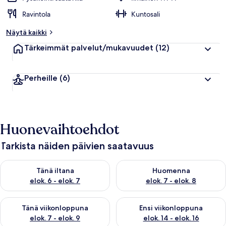
Ravintola
Kuntosali
Näytä kaikki
Tärkeimmät palvelut/mukavuudet
(12)
Perheille
(6)
Huonevaihtoehdot
Tarkista näiden päivien saatavuus
Tarkista tämän illan saatavuus elok. 6 - elok. 7
Tarkista huomisen saatavuus el
Tänä iltana
Huomenna
elok. 6 - elok. 7
elok. 7 - elok. 8
Tarkista tämän viikonlopun saatavuus elok. 7 - elok. 9
Tarkista ensi viikonlopun saatav
Tänä viikonloppuna
Ensi viikonloppuna
elok. 7 - elok. 9
elok. 14 - elok. 16