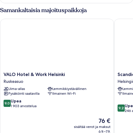
Samankaltaisia majoituspaikkoja
VALO Hotel & Work Helsinki
Scandic H
VALO
Scandic
VALO Hotel & Work Helsinki
Scandic
Hotel
Helsinki
Ruskeasuo
Helsing
&
Station
Uima-allas
Lemmikkiystävällinen
Lemmik
Work
Helsingi
Pysäköinti saatavilla
Ilmainen Wi-Fi
Ilmain
Helsinki
kaupung
Ruskeasuo
keskust
9.0
Upea
9,0
9.2
Upe
kautta
1 903 arvostelua
9,2
kautta
246 
10,
10,
Upea,
Hinta
76 €
Upea,
1 903
on
246
sisältää verot ja maksut
arvostelua
76 €
6.9.–7.9.
arvostel