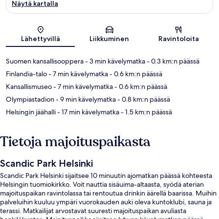
Näytä kartalla
Kartta
Lähettyvillä
Liikkuminen
Ravintoloita
Suomen kansallisooppera
- 3 min kävelymatka
- 0.3 km:n päässä
Finlandia-talo
- 7 min kävelymatka
- 0.6 km:n päässä
Kansallismuseo
- 7 min kävelymatka
- 0.6 km:n päässä
Olympiastadion
- 9 min kävelymatka
- 0.8 km:n päässä
Helsingin jäähalli
- 17 min kävelymatka
- 1.5 km:n päässä
Tietoja majoituspaikasta
Scandic Park Helsinki
Scandic Park Helsinki sijaitsee 10 minuutin ajomatkan päässä kohteesta
Helsingin tuomiokirkko. Voit nauttia sisäuima-altaasta, syödä aterian
majoituspaikan ravintolassa tai rentoutua drinkin äärellä baarissa. Muihin
palveluihin kuuluu ympäri vuorokauden auki oleva kuntoklubi, sauna ja
terassi. Matkailijat arvostavat suuresti majoituspaikan avuliasta