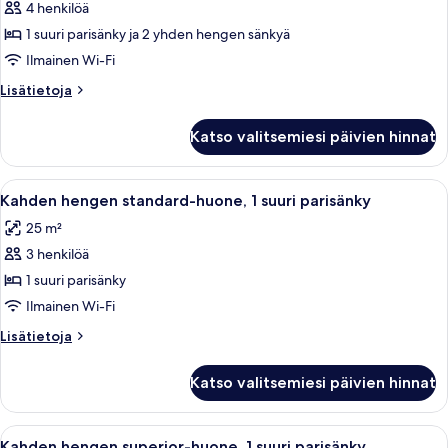
kuvat
4 henkilöä
1 suuri parisänky ja 2 yhden hengen sänkyä
Ilmainen Wi-Fi
Lisätietoja
Lisätietoja
huoneesta
Perhehuone
Katso valitsemiesi päivien hinnat
Avaa
Moderni hotellihuone, jossa on suuri 
4
Kahden hengen standard-huone, 1 suuri parisänky
kaikki
25 m²
huonetyypin
3 henkilöä
Kahden
hengen
1 suuri parisänky
standard-
Ilmainen Wi-Fi
huone,
Lisätietoja
Lisätietoja
1
huoneesta
suuri
Kahden
Katso valitsemiesi päivien hinnat
hengen
parisänky
standard-
kuvat
huone,
Avaa
Valkoinen sänky, jossa on valkoinen pa
3
1
Kahden hengen superior-huone, 1 suuri parisänky