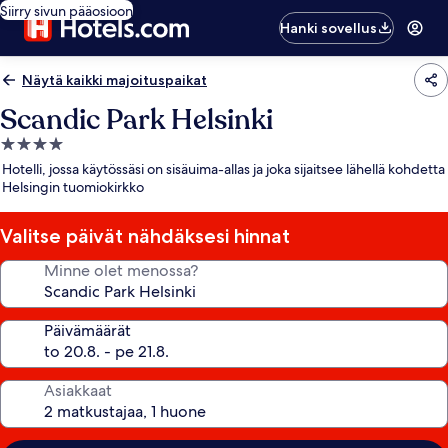
Siirry sivun pääosioon
Hanki sovellus
Näytä kaikki majoituspaikat
Scandic Park Helsinki
4.0
tähden
Hotelli, jossa käytössäsi on sisäuima-allas ja joka sijaitsee lähellä kohdetta
majoituspaikka
Helsingin tuomiokirkko
Valitse päivät nähdäksesi hinnat
Minne olet menossa?
Päivämäärät
Asiakkaat