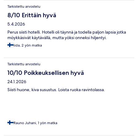
Tarkistettu arvostelu
8/10 Erittäin hyvä
5.4.2026
Perus siisti hotelli. Hotelli oli täynnä ja todella paljon lapsia jotka
möykkäsivät käytävällä, mutta yöksi onneksi hiljentyi.
iida, 2 yön matka
Tarkistettu arvostelu
10/10 Poikkeuksellisen hyvä
24.1.2026
Siisti huone, kiva susustus. Loista ruoka ravintolassa.
Rauno Juhani, 1 yön matka