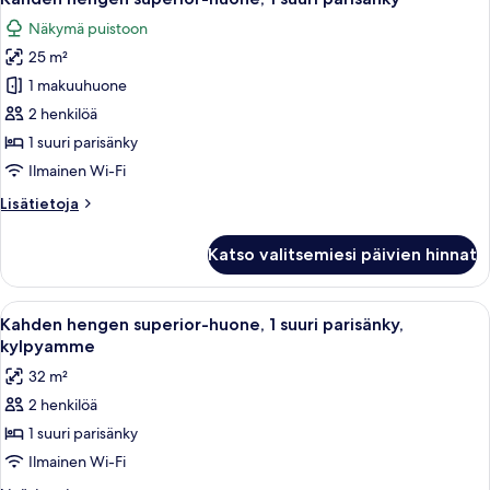
kaikki
suuri
Näkymä puistoon
parisänky
huonetyypin
25 m²
Kahden
hengen
1 makuuhuone
superior-
2 henkilöä
huone,
1 suuri parisänky
1
Ilmainen Wi-Fi
suuri
Lisätietoja
Lisätietoja
parisänky
huoneesta
kuvat
Kahden
Katso valitsemiesi päivien hinnat
hengen
superior-
huone,
Avaa
Hotellihuone, jossa on suuri sänky, kak
3
1
Kahden hengen superior-huone, 1 suuri parisänky,
kaikki
suuri
kylpyamme
parisänky
huonetyypin
32 m²
Kahden
2 henkilöä
hengen
1 suuri parisänky
superior-
huone,
Ilmainen Wi-Fi
1