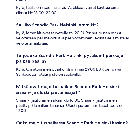
Kyllä, täällä on sisäuima-allas. Asiakkaat voivat käyttää uima-
allasta klo 15.00–22.00.
Salliiko Scandic Park Helsinki lemmikit?
Kyllä, lemmikit ovat tervetulleita. 20 EUR:n suuruinen maksu
veloitetaan per majoitustila per yöpyminen. Avustajaeläimistä ei
veloiteta maksuja.
Tarjoaako Scandic Park Helsinki pysäköintipaikkoja
paikan päällä?
Kyllä. Omatoiminen pysäköinti maksaa 29.00 EUR per päivä.
Sähköauton latauspiste on saatavilla.
Mitkä ovat majoituspaikan Scandic Park Helsinki
sisään- ja uloskirjautumisajat?
Sisäänkirjautuminen alkaa: klo 16.00. Sisäänkirjautuminen
päättyy: klo milloin tahansa. Uloskirjautuminen tapahtuu klo
12.00.
Onko majoituspaikassa Scandic Park Helsinki kasino?