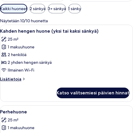
Huoneille
Kaikki huoneet
2 sänkyä
3+ sänkyä
1 sänky
saatavilla
olevia
Näytetään 10/10 huonetta
suodattimia
Avaa
Hotellihuone, jossa on kaksi sänkyä, ty
9
Kahden hengen huone (yksi tai kaksi sänkyä)
kaikki
25 m²
huonetyypin
1 makuuhuone
Kahden
hengen
2 henkilöä
huone
2 yhden hengen sänkyä
(yksi
Ilmainen Wi-Fi
tai
Lisätietoja
Lisätietoja
kaksi
huoneesta
sänkyä)
Kahden
Katso valitsemiesi päivien hinnat
hengen
kuvat
huone
(yksi
Avaa
Hotellihuone, jossa on kaksi sänkyä, s
2
tai
Perhehuone
kaikki
kaksi
25 m²
sänkyä)
huonetyypin
1 makuuhuone
Perhehuone