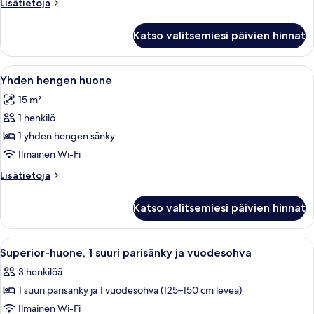
Lisätietoja
Lisätietoja
suuri
huoneesta
Kahden
parisänky,
Katso valitsemiesi päivien hinnat
hengen
kylpyamme
superior-
kuvat
huone,
Avaa
Siististi pedattu sänky, jossa on valkoi
2
1
Yhden hengen huone
kaikki
suuri
15 m²
parisänky,
huonetyypin
kylpyamme
1 henkilö
Yhden
hengen
1 yhden hengen sänky
huone
Ilmainen Wi-Fi
kuvat
Lisätietoja
Lisätietoja
huoneesta
Yhden
Katso valitsemiesi päivien hinnat
hengen
huone
Avaa
Moderni hotellihuone, jossa on suuri sä
3
Superior-huone, 1 suuri parisänky ja vuodesohva
kaikki
3 henkilöä
huonetyypin
1 suuri parisänky ja 1 vuodesohva (125–150 cm leveä)
Superior-
huone,
Ilmainen Wi-Fi