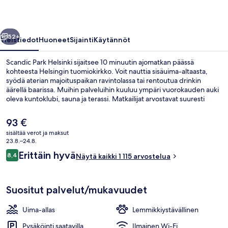
llinen
Seuraava
52+
Yleistiedot
Huoneet
Sijainti
Käytännöt
Scandic Park Helsinki sijaitsee 10 minuutin ajomatkan päässä
kohteesta Helsingin tuomiokirkko. Voit nauttia sisäuima-altaasta,
syödä aterian majoituspaikan ravintolassa tai rentoutua drinkin
äärellä baarissa. Muihin palveluihin kuuluu ympäri vuorokauden auki
oleva kuntoklubi, sauna ja terassi. Matkailijat arvostavat suuresti
majoituspaikan avuliasta henkilökuntaa. Majoituspaikka sijaitsee
lyhyen kävelymatkan päässä julkisen liikenteen yhteyksistä:
Nykyinen
93 €
Hesperian puiston raitiovaunupysäkki, Helsinki sijaitsee vain
hinta
sisältää verot ja maksut
muutaman askeleen päässä ja Töölöntorin raitiovaunupysäkki,
on
23.8.–24.8.
Helsinki sijaitsee 5 minuutin kävelymatkan päässä.
Päivittäinen buffetaamiainen maksust
93 €
Arvostelut
Erittäin hyvä
8,4
Näytä kaikki 1 115 arvostelua
8,4 kautta 10.
Suositut palvelut/mukavuudet
Uima-allas
Lemmikkiystävällinen
Pysäköinti saatavilla
Ilmainen Wi-Fi