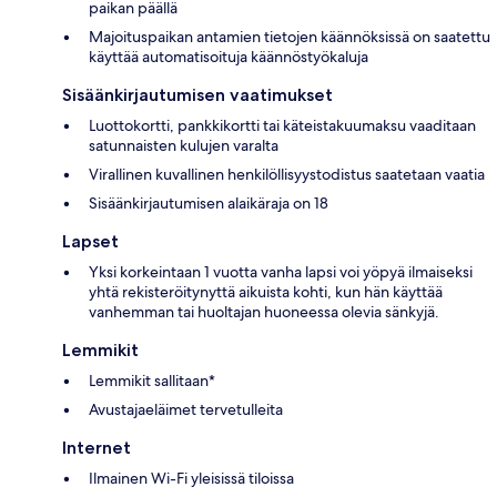
paikan päällä
Majoituspaikan antamien tietojen käännöksissä on saatettu
käyttää automatisoituja käännöstyökaluja
Sisäänkirjautumisen vaatimukset
Luottokortti, pankkikortti tai käteistakuumaksu vaaditaan
satunnaisten kulujen varalta
Virallinen kuvallinen henkilöllisyystodistus saatetaan vaatia
Sisäänkirjautumisen alaikäraja on 18
Lapset
Yksi korkeintaan 1 vuotta vanha lapsi voi yöpyä ilmaiseksi
yhtä rekisteröitynyttä aikuista kohti, kun hän käyttää
vanhemman tai huoltajan huoneessa olevia sänkyjä.
Lemmikit
Lemmikit sallitaan*
Avustajaeläimet tervetulleita
Internet
Ilmainen Wi-Fi yleisissä tiloissa