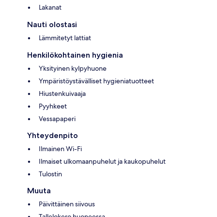
Lakanat
Nauti olostasi
Lämmitetyt lattiat
Henkilökohtainen hygienia
Yksityinen kylpyhuone
Ympäristöystävälliset hygieniatuotteet
Hiustenkuivaaja
Pyyhkeet
Vessapaperi
Yhteydenpito
Ilmainen Wi-Fi
Ilmaiset ulkomaanpuhelut ja kaukopuhelut
Tulostin
Muuta
Päivittäinen siivous
Tallelokero huoneessa