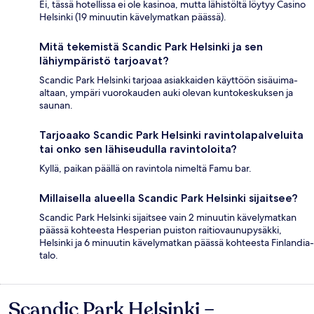
Ei, tässä hotellissa ei ole kasinoa, mutta lähistöltä löytyy Casino
Helsinki (19 minuutin kävelymatkan päässä).
Mitä tekemistä Scandic Park Helsinki ja sen
lähiympäristö tarjoavat?
Scandic Park Helsinki tarjoaa asiakkaiden käyttöön sisäuima-
altaan, ympäri vuorokauden auki olevan kuntokeskuksen ja
saunan.
Tarjoaako Scandic Park Helsinki ravintolapalveluita
tai onko sen lähiseudulla ravintoloita?
Kyllä, paikan päällä on ravintola nimeltä Famu bar.
Millaisella alueella Scandic Park Helsinki sijaitsee?
Scandic Park Helsinki sijaitsee vain 2 minuutin kävelymatkan
päässä kohteesta Hesperian puiston raitiovaunupysäkki,
Helsinki ja 6 minuutin kävelymatkan päässä kohteesta Finlandia-
talo.
Scandic Park Helsinki –
Arvostelut