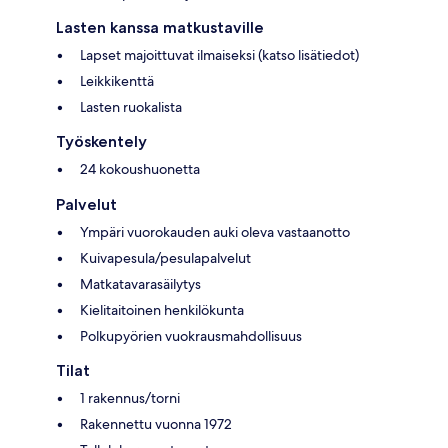
Lasten kanssa matkustaville
Lapset majoittuvat ilmaiseksi (katso lisätiedot)
Leikkikenttä
Lasten ruokalista
Työskentely
24 kokoushuonetta
Palvelut
Ympäri vuorokauden auki oleva vastaanotto
Kuivapesula/pesulapalvelut
Matkatavarasäilytys
Kielitaitoinen henkilökunta
Polkupyörien vuokrausmahdollisuus
Tilat
1 rakennus/torni
Rakennettu vuonna 1972