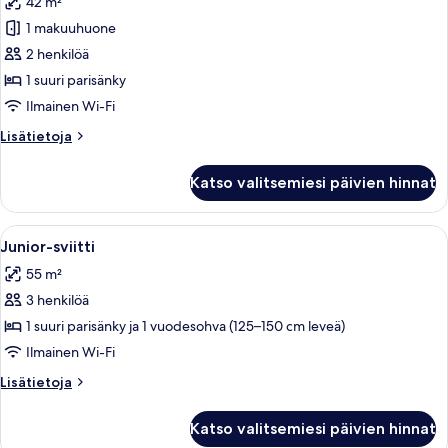
42 m²
huonetyypin
1 makuuhuone
Superior-
huone,
2 henkilöä
1
1 suuri parisänky
suuri
Ilmainen Wi-Fi
parisänky
Lisätietoja
Lisätietoja
(Plus)
huoneesta
kuvat
Superior-
Katso valitsemiesi päivien hinnat
huone,
1
suuri
Avaa
Moderni hotellihuone, jossa on suuri 
4
parisänky
Junior-sviitti
kaikki
(Plus)
55 m²
huonetyypin
3 henkilöä
Junior-
sviitti
1 suuri parisänky ja 1 vuodesohva (125–150 cm leveä)
kuvat
Ilmainen Wi-Fi
Lisätietoja
Lisätietoja
huoneesta
Junior-
Katso valitsemiesi päivien hinnat
sviitti