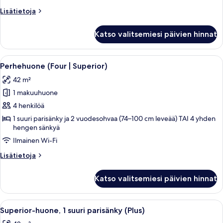
1
Lisätietoja
Lisätietoja
suuri
huoneesta
Superior-
parisänky
Katso valitsemiesi päivien hinnat
huone,
ja
1
vuodesohva
suuri
Avaa
Hotellihuone, jossa on suuri sänky, kak
3
kuvat
parisänky
Perhehuone (Four | Superior)
kaikki
ja
42 m²
vuodesohva
huonetyypin
1 makuuhuone
Perhehuone
(Four
4 henkilöä
|
1 suuri parisänky ja 2 vuodesohvaa (74–100 cm leveää) TAI 4 yhden
hengen sänkyä
Superior)
kuvat
Ilmainen Wi-Fi
Lisätietoja
Lisätietoja
huoneesta
Perhehuone
Katso valitsemiesi päivien hinnat
(Four
|
Superior)
Avaa
Hotellihuone, jossa on sänky, yöpöydät
8
Superior-huone, 1 suuri parisänky (Plus)
kaikki