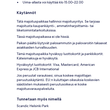
Uima-allasta voi käyttää klo 15.00–22.00
Käytännöt
Tätä majoituspaikkaa hallinnoi majoitusyritys. Se tarjoaa
majoitusta kaupankäynti-, ammatinharjoittamis- tai
liiketoimintatarkoituksissa.
Tässä majoituspaikassa ei ole hissiä.
Paikan päältä löytyvät palosammutin ja palovaroitin takaavat
asiakkaiden turvallisuuden.
Tämä majoituspaikka hyväksyy luottokortit ja pankkikortit.
Käteismaksuja ei hyväksytä.
Hyväksytyt luottokortit: Visa, Mastercard, American
Express ja JCB International
Jos peruutat varauksesi, sinua koskee majoittajan
peruutuskäytäntö. EU:n kuluttajan oikeuksia koskevien
säädösten mukaisesti peruutusoikeus ei koske
majoitusvarauspalveluita.
Tunnetaan myös nimellä
Scandic Helsinki Park