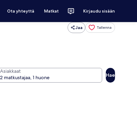
Ota yhteyttä
Matkat
Kirjaudu sisään
Jaa
Tallenna
Asiakkaat
Hae