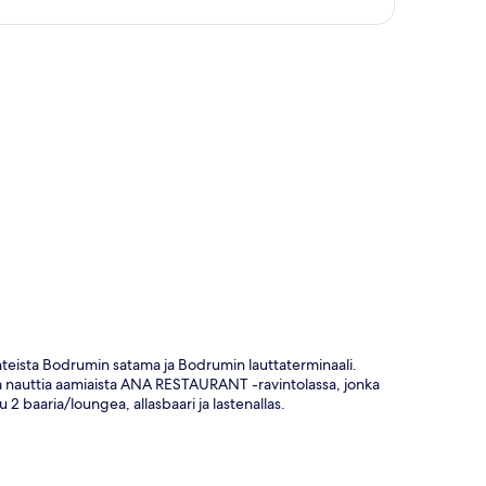
ta
teista Bodrumin satama ja Bodrumin lauttaterminaali.
ja nauttia aamiaista ANA RESTAURANT -ravintolassa, jonka
 2 baaria/loungea, allasbaari ja lastenallas.