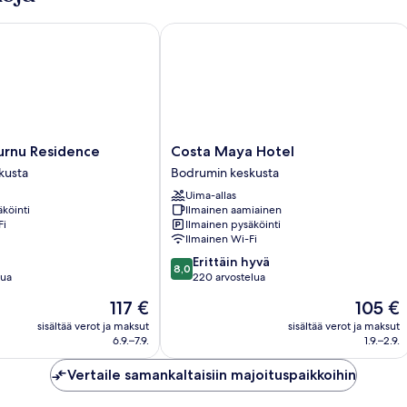
u Residence
Costa Maya Hotel
nu
Costa
rnu Residence
Costa Maya Hotel
Maya
kusta
Bodrumin keskusta
Hotel
Uima-allas
Bodrumin
köinti
Ilmainen aamiainen
keskusta
Fi
Ilmainen pysäköinti
Ilmainen Wi-Fi
8.0
Erittäin hyvä
8,0
kautta
lua
220 arvostelua
10,
Hinta
Hinta
117 €
105 €
Erittäin
on
on
hyvä,
sisältää verot ja maksut
sisältää verot ja maksut
117 €
105 €
6.9.–7.9.
1.9.–2.9.
220
arvostelua
Vertaile samankaltaisiin majoituspaikkoihin