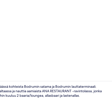
Aulan oleskel
äässä kohteista Bodrumin satama ja Bodrumin lauttaterminaali.
altaassa ja nauttia aamiaista ANA RESTAURANT -ravintolassa, jonka
hin kuuluu 2 baaria/loungea, allasbaari ja lastenallas.
Aamiainen