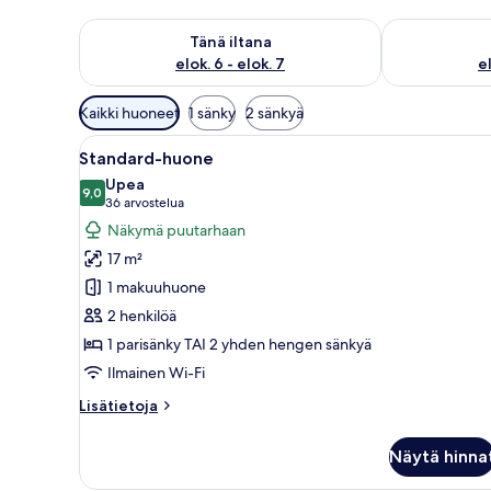
Tarkista tämän illan saatavuus elok. 6 - elok. 7
Tarkista huomi
Tänä iltana
elok. 6 - elok. 7
el
Huoneille
Kaikki huoneet
1 sänky
2 sänkyä
saatavilla
Avaa
Moderni hotellihuone, jossa on
olevia
8
Standard-huone
kaikki
suodattimia
Upea
huonetyypin
9,0
9,0 kautta 10
(36
36 arvostelua
Standard-
arvostelua)
Näkymä puutarhaan
huone
17 m²
kuvat
1 makuuhuone
2 henkilöä
1 parisänky TAI 2 yhden hengen sänkyä
Ilmainen Wi-Fi
Lisätietoja
Lisätietoja
huoneesta
Standard-
Näytä hinna
huone