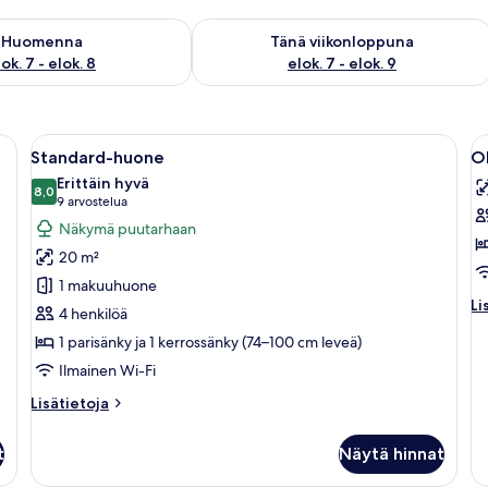
sen saatavuus elok. 7 - elok. 8
Tarkista tämän viikonlopun saatavuus e
Huomenna
Tänä viikonloppuna
ok. 7 - elok. 8
elok. 7 - elok. 9
 suuri sänky, puupaneloidut seinät ja näkymä ulos.
Avaa
Makuuhuoneessa on suuri sänky, kerross
A
7
Standard-huone
O
kaikki
ka
Erittäin hyvä
huonetyypin
8,0
h
8,0 kautta 10
(9
9 arvostelua
Standard-
O
arvostelua)
Näkymä puutarhaan
huone
B
20 m²
kuvat
S
1 makuuhuone
C
Li
Li
4 henkilöä
w
hu
1 parisänky ja 1 kerrossänky (74–100 cm leveä)
B
O
B
k
Ilmainen Wi-Fi
SE
Lisätietoja
C
Lisätietoja
huoneesta
w.
Standard-
B
t
Näytä hinnat
huone