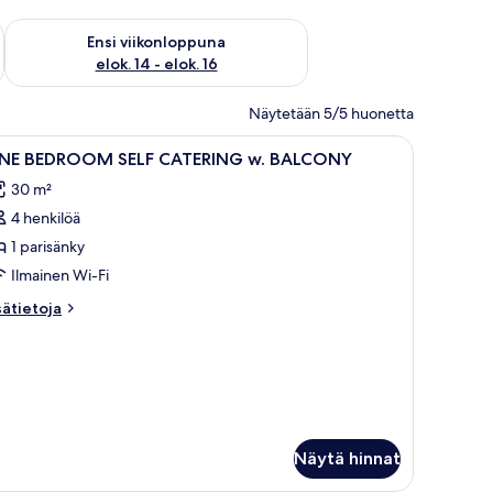
lok. 7 - elok. 9
Tarkista ensi viikonlopun saatavuus elok. 14 - elok. 16
Ensi viikonloppuna
elok. 14 - elok. 16
Näytetään 5/5 huonetta
änky, puupanelointi, peili ja seinään kiinnitetty valaisin.
vaa
Ylelliset vuodevaatteet, minibaari, ilmainen 
20
NE BEDROOM SELF CATERING w. BALCONY
ikki
30 m²
uonetyypin
4 henkilöä
NE
EDROOM
1 parisänky
ELF
Ilmainen Wi-Fi
ATERING
sätietoja
sätietoja
.
oneesta
ALCONY
NE
EDROOM
uvat
LF
ATERING
ALCONY
Näytä hinnat