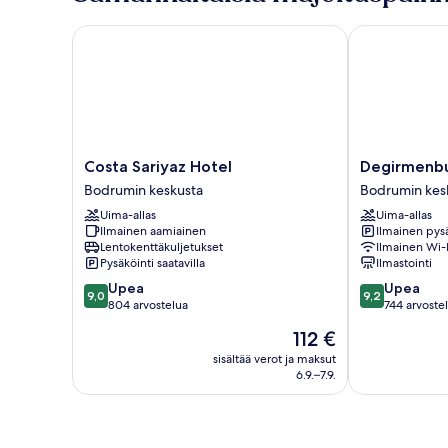
Costa Sariyaz Hotel
Degirmenburn
Costa
Degirmenbur
Costa Sariyaz Hotel
Degirmenbu
Sariyaz
Residence
Bodrumin keskusta
Bodrumin kes
Hotel
Bodrumin
Uima-allas
Uima-allas
Bodrumin
keskusta
Ilmainen aamiainen
Ilmainen pysä
keskusta
Lentokenttäkuljetukset
Ilmainen Wi-
Pysäköinti saatavilla
Ilmastointi
9.0
9.2
Upea
Upea
9,0
9,2
kautta
kautta
804 arvostelua
744 arvoste
10,
10,
Hinta
112 €
Upea,
Upea,
on
804
744
sisältää verot ja maksut
112 €
6.9.–7.9.
arvostelua
arvostelua