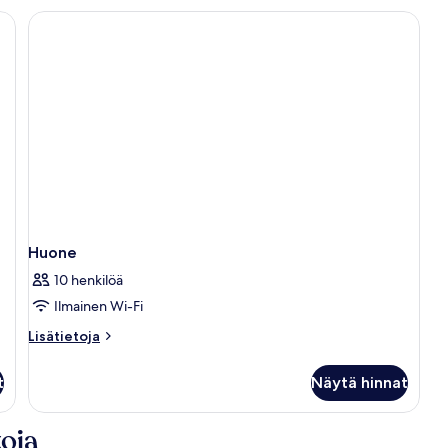
Huone
10 henkilöä
Ilmainen Wi-Fi
Lisätietoja
Lisätietoja
huoneesta
Huone
t
Näytä hinnat
oja