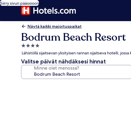
Siirry sivun pääosioon
Näytä kaikki majoituspaikat
Bodrum Beach Resort
4.0
tähden
Lähistöllä sijaitsevan yksityisen rannan sijaitseva hotelli, jossa
majoituspaikka
Valitse päivät nähdäksesi hinnat
Minne olet menossa?
Majoituspaikan
Bodrum
Beach
Resort
valokuvagalleria