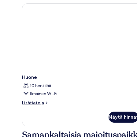
Huone
10 henkilöä
Ilmainen Wi-Fi
Lisätietoja
Lisätietoja
huoneesta
Huone
Näytä hinna
Samankaltaisia majoituspaikk