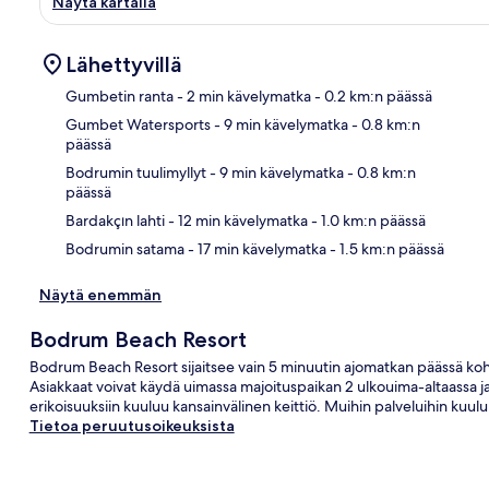
Näytä kartalla
Lähettyvillä
Gumbetin ranta
- 2 min kävelymatka
- 0.2 km:n päässä
Gumbet Watersports
- 9 min kävelymatka
- 0.8 km:n
päässä
Kart
Bodrumin tuulimyllyt
- 9 min kävelymatka
- 0.8 km:n
päässä
Bardakçın lahti
- 12 min kävelymatka
- 1.0 km:n päässä
Bodrumin satama
- 17 min kävelymatka
- 1.5 km:n päässä
Näytä enemmän
Bodrum Beach Resort
Bodrum Beach Resort sijaitsee vain 5 minuutin ajomatkan päässä koh
Asiakkaat voivat käydä uimassa majoituspaikan 2 ulkouima-altaassa 
erikoisuuksiin kuuluu kansainvälinen keittiö. Muihin palveluihin kuuluu
Tietoa peruutusoikeuksista