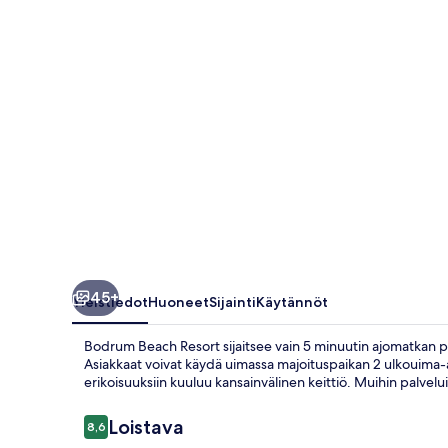
45+
Yleistiedot
Huoneet
Sijainti
Käytännöt
Bodrum Beach Resort sijaitsee vain 5 minuutin ajomatkan p
Asiakkaat voivat käydä uimassa majoituspaikan 2 ulkouima-
erikoisuuksiin kuuluu kansainvälinen keittiö. Muihin palvelui
Arvostelut
Loistava
8,6
8,6 kautta 10.