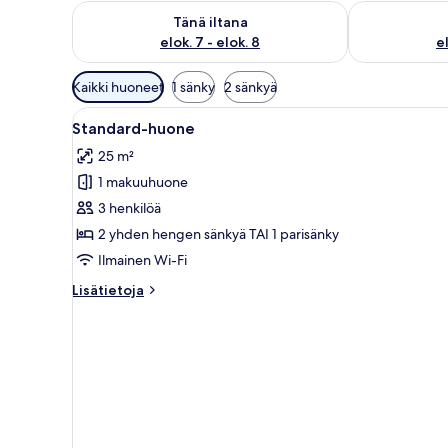
Tarkista tämän illan saatavuus elok. 7 - elok. 8
Tarkista huomi
Tänä iltana
elok. 7 - elok. 8
el
Huoneille
Kaikki huoneet
1 sänky
2 sänkyä
saatavilla
Avaa
Hotellihuone, jossa on kaksi sä
olevia
10
Standard-huone
kaikki
suodattimia
25 m²
huonetyypin
1 makuuhuone
Standard-
huone
3 henkilöä
kuvat
2 yhden hengen sänkyä TAI 1 parisänky
Ilmainen Wi-Fi
Lisätietoja
Lisätietoja
huoneesta
Standard-
huone