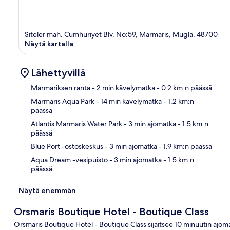
Siteler mah. Cumhuriyet Blv. No:59, Marmaris, Mugla, 48700
Näytä kartalla
Lähettyvillä
Marmariksen ranta
- 2 min kävelymatka
- 0.2 km:n päässä
Marmaris Aqua Park
- 14 min kävelymatka
- 1.2 km:n
päässä
Kart
Atlantis Marmaris Water Park
- 3 min ajomatka
- 1.5 km:n
päässä
Blue Port -ostoskeskus
- 3 min ajomatka
- 1.9 km:n päässä
Aqua Dream -vesipuisto
- 3 min ajomatka
- 1.5 km:n
päässä
Näytä enemmän
Orsmaris Boutique Hotel - Boutique Class
Orsmaris Boutique Hotel - Boutique Class sijaitsee 10 minuutin ajo