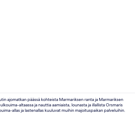
Aulabaari
uutin ajomatkan päässä kohteista Marmariksen ranta ja Marmariksen
kouima-altaassa ja nauttia aamiaista, lounasta ja illallista Orsmaris
ima-allas ja lastenallas kuuluvat muihin majoituspaikan palveluihin.
Ulkopuoli