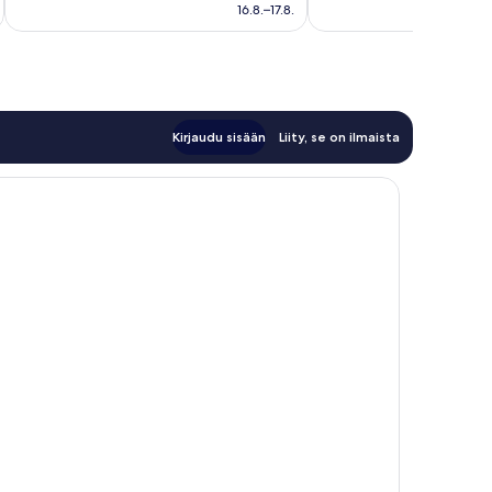
92 €
arvostelua
arvostelua
16.8.–17.8.
Kirjaudu sisään
Liity, se on ilmaista