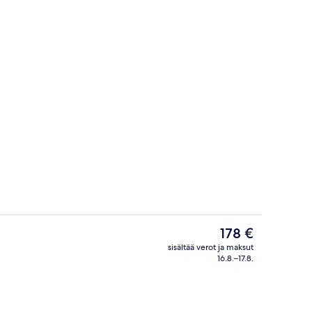
Tarjolla aamiainen, lounas, illallinen ja
Nykyinen
178 €
hinta
sisältää verot ja maksut
on
16.8.–17.8.
Ulkopuoli
178 €