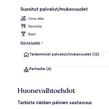
Suositut palvelut/mukavuudet
Yksityinen ra
Uima-allas
Ravintola
Baari
Näytä kaikki
Tärkeimmät palvelut/mukavuudet
(12)
Perheille
(6)
Huonevaihtoehdot
Tarkista näiden päivien saatavuus