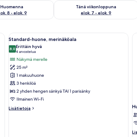
sen saatavuus elok. 8 - elok. 9
Tarkista tämän viikonlopun saatavuus e
Huomenna
Tänä viikonloppuna
ok. 8 - elok. 9
elok. 7 - elok. 9
nkyä, työpöytä tuolilla, televisio ja parveke, jolta on näkymä rakennuksiin ja 
Avaa
Hotellihuone, jossa on kaksi sänkyä, pa
10
Standard-huone, merinäköala
kaikki
Erittäin hyvä
huonetyypin
8,0
8,0 kautta 10
(4
4 arvostelua
Standard-
arvostelua)
Näkymä merelle
huone,
25 m²
merinäköala
1 makuuhuone
kuvat
3 henkilöä
2 yhden hengen sänkyä TAI 1 parisänky
Ilmainen Wi-Fi
H
Lisätietoja
Lisätietoja
huoneesta
Standard-
huone,
merinäköala
Li
Li