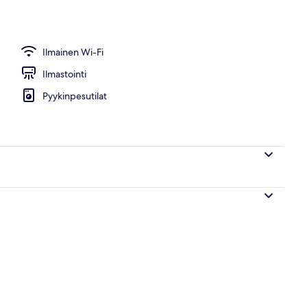
nta, aurinkotuoleja, aurinkovarjoja, rantabaari
Ilmainen Wi-Fi
Ilmastointi
Pyykinpesutilat