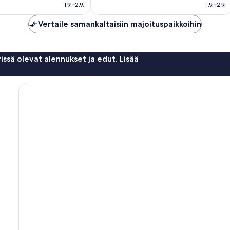
118 €
103 €
1.9.–2.9.
1.9.–2.9.
Vertaile samankaltaisiin majoituspaikkoihin
issä olevat alennukset ja edut. Lisää