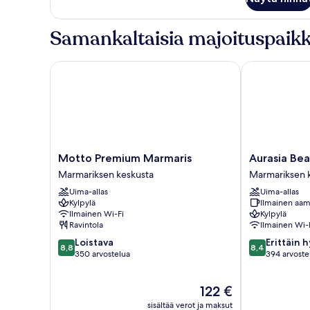
Samankaltaisia majoituspaikk
Motto Premium Marmaris
Aurasia Beach
Motto
Aurasia
Motto Premium Marmaris
Aurasia Bea
Premium
Beach
Marmariksen keskusta
Marmariksen 
Marmaris
Hotel
Uima-allas
Uima-allas
Marmariksen
Marmariksen
Kylpylä
Ilmainen aam
keskusta
keskusta
Ilmainen Wi-Fi
Kylpylä
Ravintola
Ilmainen Wi-
8.8
8.4
Loistava
Erittäin 
8,8
8,4
kautta
kautta
350 arvostelua
394 arvoste
10,
10,
Loistava,
Erittäin
Hinta
122 €
350
hyvä,
on
arvostelua
394
sisältää verot ja maksut