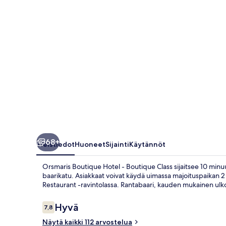
Class
valokuvagalleria
68+
Yleistiedot
Huoneet
Sijainti
Käytännöt
Orsmaris Boutique Hotel - Boutique Class sijaitsee 10 min
baarikatu. Asiakkaat voivat käydä uimassa majoituspaikan 2 ul
Restaurant -ravintolassa. Rantabaari, kauden mukainen ulkou
Arvostelut
Hyvä
7,8
7,8 kautta 10.
Näytä kaikki 112 arvostelua