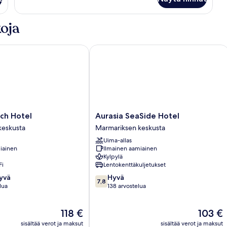
oja
 Hotel
Aurasia SeaSide Hotel
Aurasia
ch Hotel
Aurasia SeaSide Hotel
SeaSide
keskusta
Marmariksen keskusta
Hotel
Uima-allas
Marmariksen
iainen
Ilmainen aamiainen
keskusta
Kylpylä
Fi
Lentokenttäkuljetukset
7.8
hyvä
Hyvä
7,8
kautta
lua
138 arvostelua
10,
Hyvä,
Hinta
Hinta
118 €
103 €
138
on
on
arvostelua
sisältää verot ja maksut
sisältää verot ja maksut