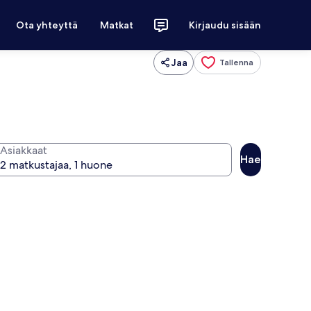
Ota yhteyttä
Matkat
Kirjaudu sisään
Jaa
Tallenna
Asiakkaat
Hae