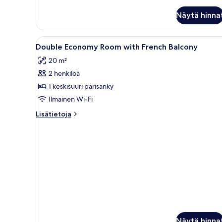
Näytä hinna
Avaa
Hotellihuone, jossa on sänky, yö
1
Double Economy Room with French Balcony
kaikki
20 m²
huonetyypin
2 henkilöä
Double
Economy
1 keskisuuri parisänky
Room
Ilmainen Wi-Fi
with
Lisätietoja
Lisätietoja
French
huoneesta
Balcony
Double
Economy
kuvat
Room
with
French
Balcony
Näytä hinna