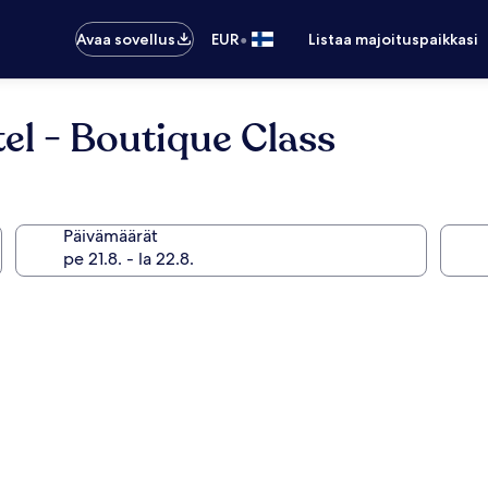
•
Avaa sovellus
EUR
Listaa majoituspaikkasi
el - Boutique Class
Päivämäärät