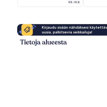
122 €
arvostelua
9.8.–10.8.
Kirjaudu sisään nähdäksesi käytettäv
uusia, palkitsevia seikkailuja!
Tietoja alueesta