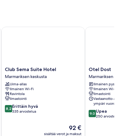
Club Sema Suite Hotel
Otel Dost
Club
Otel
Club Sema Suite Hotel
Otel Dost
Sema
Dost
Marmariksen keskusta
Marmariksen keskusta
Suite
Marmariksen
Uima-allas
Ilmainen pysäköinti
Hotel
keskusta
Ilmainen Wi-Fi
Ilmainen Wi-Fi
Marmariksen
Ravintola
Ilmastointi
keskusta
Ilmastointi
Vastaanotto avoinna
ympäri vuorokauden
8.2
Erittäin hyvä
8,2
9.0
Upea
kautta
335 arvostelua
9,0
kautta
250 arvostelua
10,
10,
Erittäin
Hinta
92 €
Upea,
hyvä,
on
250
335
sisältää verot ja maksut
sisäl