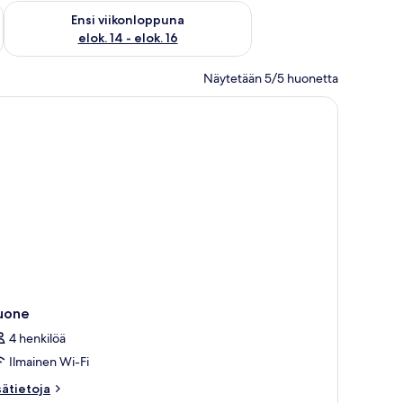
lok. 7 - elok. 9
Tarkista ensi viikonlopun saatavuus elok. 14 - elok. 16
Ensi viikonloppuna
elok. 14 - elok. 16
Näytetään 5/5 huonetta
puihin.
rveke, jolta on näkymä merelle, sekä ruokailutila.
uone
4 henkilöä
Ilmainen Wi-Fi
sätietoja
sätietoja