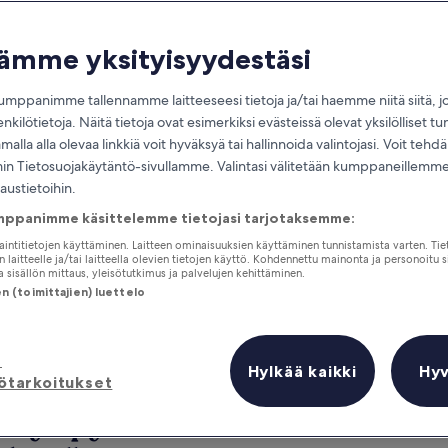
tämme yksityisyydestäsi
mppanimme tallennamme laitteeseesi tietoja ja/tai haemme niitä siitä, 
enkilötietoja. Näitä tietoja ovat esimerkiksi evästeissä olevat yksilölliset tu
alla alla olevaa linkkiä voit hyväksyä tai hallinnoida valintojasi. Voit teh
 Tietosuojakäytäntö-sivullamme. Valintasi välitetään kumppaneillemme,
laustietoihin.
mppanimme käsittelemme tietojasi tarjotaksemme:
Ansaitse etuja jokaisesta
yöpymästäsi yöstä
jaintitietojen käyttäminen. Laitteen ominaisuuksien käyttäminen tunnistamista varten. Tie
 laitteelle ja/tai laitteella olevien tietojen käyttö. Kohdennettu mainonta ja personoitu s
 sisällön mittaus, yleisötutkimus ja palvelujen kehittäminen.
 (toimittajien) luettelo
ä
Huomenna
Tänä viikonloppuna
Hylkää kaikki
Hy
ötarkoitukset
7.8. - 8.8.
7.8. - 9.8.
aa yöpyä?