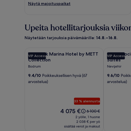
Näytä majoituspaikat
Upeita hotellitarjouksia viik
Näytetään tarjouksia päivämäärille:
14.8.−16.8.
Majoituspaikan
Yalıkavak Marina Hotel by METT Collection
Majoitusp
Cappadocia S
Yalıkavak Marina Hotel by METT
Cappadocia
VIP Access
VIP Access
Yalıkavak
Cappadoci
Collection
Suites
Marina
Secret
Bodrum
Nevşehir
Hotel
Hill
9.4/10
Poikkeuksellisen hyvä (67
9.6/10
Poikk
by
Cave
arvostelua)
arvostelua)
METT
Suites
Collection
kuvagaller
kuvagalleria
33 % alennusta
Hinta
4 075 €
Hinta
6 100 €
on
oli
2 yölle, 1 huone
4 075 €
6 100 €,
2 038 € per yö
sisältää verot ja maksut
katso