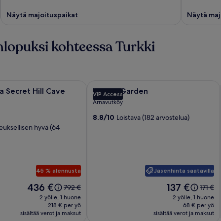
Näytä majoituspaikat
Näytä maj
onlopuksi kohteessa Turkki
aikan
ecret Hill Cave Suites
Majoituspaikan
Istport Garden
 Secret Hill Cave
Istport Garden
VIP Access
a
Istport
Arnavutköy
Garden
8.8/10
Loistava (182 arvostelua)
kuvagalleria
euksellisen hyvä (64
ia
Jäsenhinta saatavilla
45 % alennusta
Hinta
Hinta
436 €
137 €
Hinta
Hinta
792 €
171 €
on
on
oli
oli
2 yölle, 1 huone
2 yölle, 1 huone
436 €
137 €
792 €,
171 €,
218 € per yö
68 € per yö
sisältää verot ja maksut
katso
sisältää verot ja maksut
katso