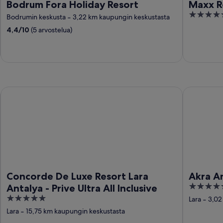
Bodrum Fora Holiday Resort
Maxx R
5
Bodrumin keskusta
‐
3,22 km kaupungin keskustasta
out
4,4
/
10
(5 arvostelua)
of
5
usive
Concorde De Luxe Resort Lara Antalya - Prive Ultra All Inclusi
Akra Antal
Concorde De Luxe Resort Lara
Akra A
5
Antalya - Prive Ultra All Inclusive
out
5
Lara
‐
3,02
of
out
Lara
‐
15,75 km kaupungin keskustasta
5
of