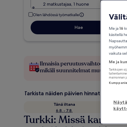
2 matkustajaa, 1 huone
Väli
Olen lähdössä työmatkalle
Hae
Me ja
16
ku
käsitellä h
Napsauttam
myöhemmin
vaikuta se
Me ja ku
Ilmaisia peruutusvaihtoehtoja,
mikäli suunnitelmat muuttuvat
Tarkkojen si
tallentaminen
mainonnan ja
Kumppanien
Tarkista näiden päivien hinnat
Näyt
Tänä iltana
käytt
6.8. - 7.8.
Turkki: Missä kannatt