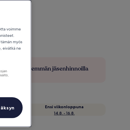
jotta voimme
nnisteet.
dä tämän myös
 eivätkä ne
Säästä enemmän jäsenhinnoilla
tojen
isältö,
Ensi viikonloppuna
väksyn
14.8. - 16.8.