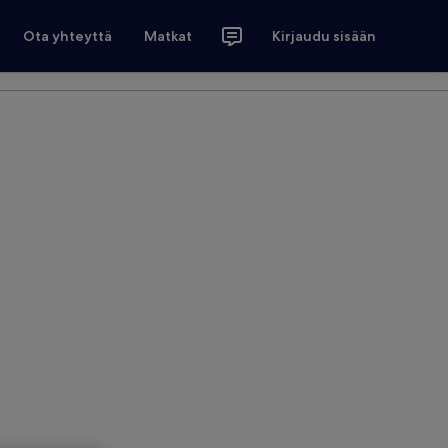
Ota yhteyttä
Matkat
Kirjaudu sisään