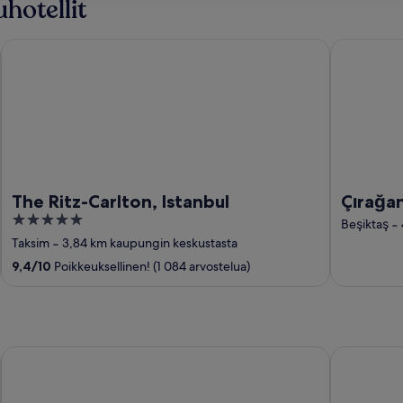
uhotellit
The Ritz-Carlton, Istanbul
Çırağan Ho
The Ritz-Carlton, Istanbul
Çırağa
5
Beşiktaş
‐
out
Taksim
‐
3,84 km kaupungin keskustasta
of
9,4
/
10
Poikkeuksellinen! (1 084 arvostelua)
5
Hotel Oludeniz
Lost Elsiyu