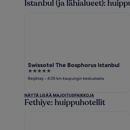
Istanbul (ja lähialueet): huipp
Swissotel The Bosphorus Istanbul
Swissotel The Bosphorus Istanbul
5
out
Beşiktaş
‐
4,05 km kaupungin keskustasta
of
5
NÄYTÄ LISÄÄ MAJOITUSPAIKKOJA
Fethiye: huippuhotellit
Flamingo Hotel & Spa - Pet Friendly