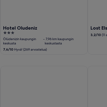
Hotel Oludeniz
Lost El
3
3,2
/
10
(11
out
Ölüdenizin kaupungin
‐
7,96 km kaupungin
of
keskusta
keskustasta
5
7,6
/
10
Hyvä! (269 arvostelua)
Bodrum Fora Holiday Resort
Maxx Roya