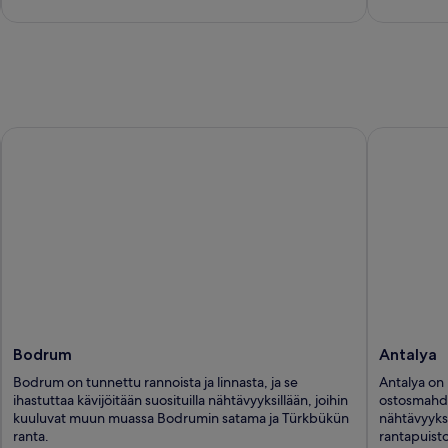
5
Bodrum
Antalya
Bodrum
Antalya
Bodrum on tunnettu rannoista ja linnasta, ja se
Antalya on 
ihastuttaa kävijöitään suosituilla nähtävyyksillään, joihin
ostosmahdol
kuuluvat muun muassa Bodrumin satama ja Türkbükün
nähtävyyksi
ranta.
rantapuisto