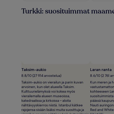
lisätietoja
perushinnasta.
Turkki: suosituimmat maame
Taksim-aukio
Laran ranta
8.8/10 (27 914 arvostelua)
8.6/10 (2 761 a
Taksim-aukio on vierailun ja parin kuvan
Kun meren ja h
arvoinen, kun olet alueella Taksim.
vastustamattom
Kulttuurielämyksiä voi kokea myös
kohteeseen Lar
vierailemalla alueen museoissa,
suosituimmista
katedraalissa ja kirkoissa – aloita
päässä kaupung
nähtävyyskierros niistä. Istanbul kätkee
Nauti auringonl
rajojensa sisään lisäksi muita suosittuja ja
Red and White j