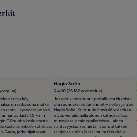
lisätietoja
lisätiet
perushinnasta.
perush
rkit
Hagia Sofia
rvostelua)
9.4/10 (28 162 arvostelua)
iekan kutsu käy
Jos olet kiinnostunut paikallisista kirkoista,
aksi, on ratkaisuna matka
ota suunnaksi Sultanahmet – siellä sijaitsee
an ranta – kyseessä on yksi
Hagia Sofia. Kulttuurielämyksiä voi kokea
 rannanpätkistä 1,2 km:n
myös vierailemalla alueen katedraalissa,
in Güzeloba keskustasta.
museoissa ja taidegallerioissa – aloita
askusta rannikolla kohteissa
nähtävyyskierros niistä. Istanbul kätkee
a Gaga, jotka sijaitsevat
rajojensa sisään lisäksi muita tärkeitä ja