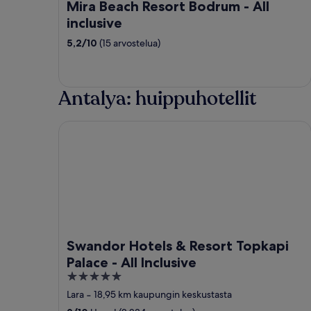
Mira Beach Resort Bodrum - All
inclusive
5,2
/
10
(15 arvostelua)
Antalya: huippuhotellit
Swandor Hotels & Resort Topkapi Palace - All Incl
Swandor Hotels & Resort Topkapi
Palace - All Inclusive
5
out
Lara
‐
18,95 km kaupungin keskustasta
of