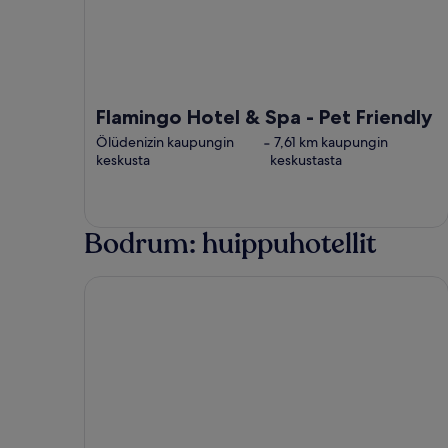
Flamingo Hotel & Spa - Pet Friendly
Ölüdenizin kaupungin
‐
7,61 km kaupungin
keskusta
keskustasta
Bodrum: huippuhotellit
Mira Beach Resort Bodrum - All inclusive