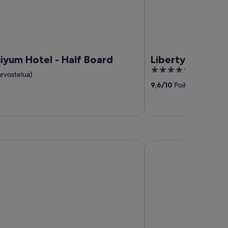
siyum Hotel - Half Board
Liberty Signa - A
5
 arvostelua)
out
9,6
/
10
Poikkeuksellinen!
of
5
l Bodrum
Bodrum Blue Bay Hote