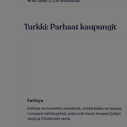
9
/
10
Upea! (2 234 arvostelua)
5
Turkki: Parhaat kaupungit
Fethiye
Fethiye
Fethiye on tunnettu veneilystä, minkä lisäksi se tarjoaa
runsaasti nähtävyyksiä, joita ovat muun muassa Çalışin
ranta ja Ölüdenizin ranta.