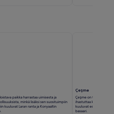
5
Çeşme
Çeşme
loistava paikka harrastaa uimisesta ja
Çeşme on tunnettu rannoi
lisuuksista, minkä lisäksi sen suosituimpiin
ihastuttaa kävijöitä suosit
in kuuluvat Laran ranta ja Konyaaltin
kuuluvat esimerkiksi Ilica
.
basaari.