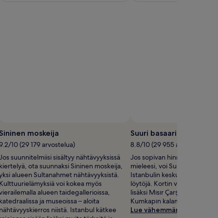
oja
lisätietoja
innasta.
perushinnasta.
Sininen moskeija
Suuri basaari
9.2/10 (29 179 arvostelua)
8.8/10 (29 955 arvostelua)
Jos suunnitelmiisi sisältyy nähtävyyksissä
Jos sopivan hinnan tinkaami
kiertelyä, ota suunnaksi Sininen moskeija,
mieleesi, voi Suuri basaari alu
yksi alueen Sultanahmet nähtävyyksistä.
Istanbulin keskusta tarjota la
Kulttuurielämyksiä voi kokea myös
löytöjä. Kortin vinguttamisee
vierailemalla alueen taidegallerioissa,
lisäksi Mısır Çarşısı -mausteba
katedraalissa ja museoissa – aloita
Kumkapın kalamarkkinat ja Ar
nähtävyyskierros niistä. Istanbul kätkee
Lue vähemmän