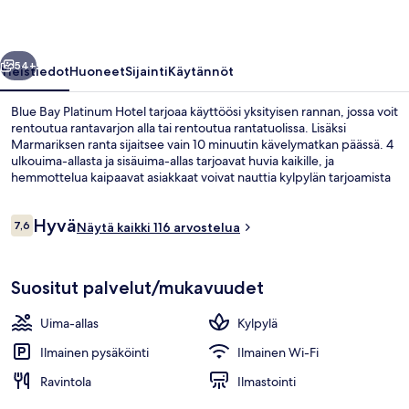
llinen
Seuraava
54+
Yleistiedot
Huoneet
Sijainti
Käytännöt
Blue Bay Platinum Hotel tarjoaa käyttöösi yksityisen rannan, jossa voit
rentoutua rantavarjon alla tai rentoutua rantatuolissa. Lisäksi
Marmariksen ranta sijaitsee vain 10 minuutin kävelymatkan päässä. 4
ulkouima-allasta ja sisäuima-allas tarjoavat huvia kaikille, ja
hemmottelua kaipaavat asiakkaat voivat nauttia kylpylän tarjoamista
hierontahoidoista ja vartalohoidoista. Ravintola on loistava paikka
nauttia aterioita ja kylmiä juomia saat baarista/loungesta. Tämän
Arvostelut
Hyvä
luksusluokan hotellin muihin palveluihin kuuluu allasbaari,
7,6
Näytä kaikki 116 arvostelua
7,6 kautta 10.
kuntokeskus ja lastenallas. Matkailijat pitävät erityisesti
majoituspaikan ensiluokkaisesta kunnosta.
Puutarha
Suositut palvelut/mukavuudet
Uima-allas
Kylpylä
Ilmainen pysäköinti
Ilmainen Wi-Fi
Ravintola
Ilmastointi