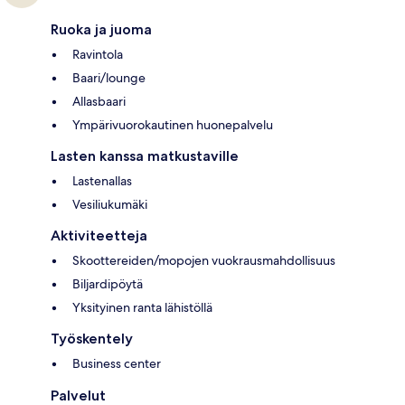
Ruoka ja juoma
Ravintola
Baari/lounge
Allasbaari
Ympärivuorokautinen huonepalvelu
Lasten kanssa matkustaville
Lastenallas
Vesiliukumäki
Aktiviteetteja
Skoottereiden/mopojen vuokrausmahdollisuus
Biljardipöytä
Yksityinen ranta lähistöllä
Työskentely
Business center
Palvelut