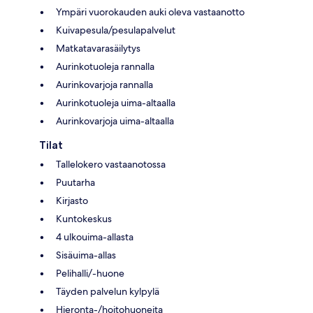
Ympäri vuorokauden auki oleva vastaanotto
Kuivapesula/pesulapalvelut
Matkatavarasäilytys
Aurinkotuoleja rannalla
Aurinkovarjoja rannalla
Aurinkotuoleja uima-altaalla
Aurinkovarjoja uima-altaalla
Tilat
Tallelokero vastaanotossa
Puutarha
Kirjasto
Kuntokeskus
4 ulkouima-allasta
Sisäuima-allas
Pelihalli/-huone
Täyden palvelun kylpylä
Hieronta-/hoitohuoneita