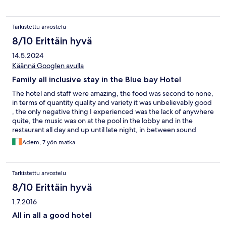
Tarkistettu arvostelu
8/10 Erittäin hyvä
14.5.2024
Käännä Googlen avulla
Family all inclusive stay in the Blue bay Hotel
The hotel and staff were amazing, the food was second to none,
in terms of quantity quality and variety it was unbelievably good
, the only negative thing I experienced was the lack of anywhere
quite, the music was on at the pool in the lobby and in the
restaurant all day and up until late night, in between sound
tracks you could hear the music coming from the surrounding
Adem, 7 yön matka
hotels. overall it was a great stay , most of the holidays we go on
are normally quiet forest camp sites , so I don’t think I will be
visiting Turkey again, it seems to be geared towards the
Tarkistettu arvostelu
shopping and clubbing type of person.
8/10 Erittäin hyvä
1.7.2016
All in all a good hotel