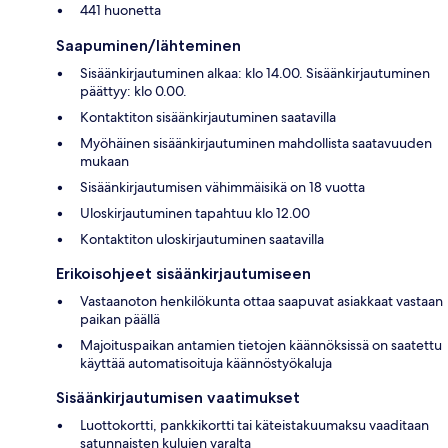
441 huonetta
Saapuminen/lähteminen
Sisäänkirjautuminen alkaa: klo 14.00. Sisäänkirjautuminen
päättyy: klo 0.00.
Kontaktiton sisäänkirjautuminen saatavilla
Myöhäinen sisäänkirjautuminen mahdollista saatavuuden
mukaan
Sisäänkirjautumisen vähimmäisikä on 18 vuotta
Uloskirjautuminen tapahtuu klo 12.00
Kontaktiton uloskirjautuminen saatavilla
Erikoisohjeet sisäänkirjautumiseen
Vastaanoton henkilökunta ottaa saapuvat asiakkaat vastaan
paikan päällä
Majoituspaikan antamien tietojen käännöksissä on saatettu
käyttää automatisoituja käännöstyökaluja
Sisäänkirjautumisen vaatimukset
Luottokortti, pankkikortti tai käteistakuumaksu vaaditaan
satunnaisten kulujen varalta