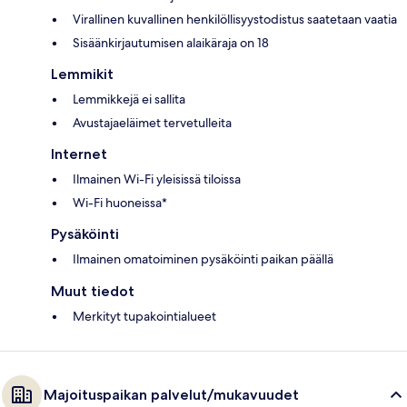
Virallinen kuvallinen henkilöllisyystodistus saatetaan vaatia
Sisäänkirjautumisen alaikäraja on 18
Lemmikit
Lemmikkejä ei sallita
Avustajaeläimet tervetulleita
Internet
Ilmainen Wi-Fi yleisissä tiloissa
Wi-Fi huoneissa*
Pysäköinti
Ilmainen omatoiminen pysäköinti paikan päällä
Muut tiedot
Merkityt tupakointialueet
Majoituspaikan palvelut/mukavuudet