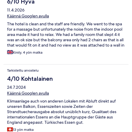
6/10 Hyvä
11.4.2026
Käännä Googlen avulla
The hotel is clean and the staff are friendly. We went to the spa
for a massage but unfortunately the noise from the indoor pool
area made it hard to relax. We had a family room that slept 4 it
was an ok size but the balcony area only had 2 chairs as that is all
that would fit on it and had no view as it was attached to a wall in
the corner
Kirsty, 4 yön matka
Tarkistettu arvostelu
4/10 Kohtalainen
24.7.2024
Käännä Googlen avulla
Klimaanlage auch von anderen Lokalen mit Abluft direkt auf
unseren Balkon, Essenszeiten sowie Zeiten der
Strandtuecherausgabe absolut unüblich kurz, Qualitaet des
internationalen Essens an die Hauptgruppe der Gäste aus
England angepasst. Türkisches Essen gut.
13 yön matka