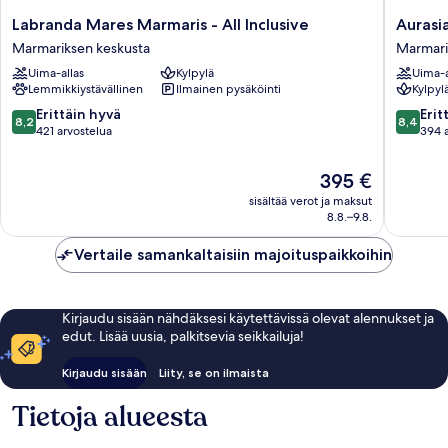
Labranda
Aurasia
Labranda Mares Marmaris - All Inclusive
Aurasi
Mares
Beach
Marmariksen keskusta
Marmari
Marmaris
Hotel
Uima-allas
Kylpylä
Uima-a
-
Marmari
Lemmikkiystävällinen
Ilmainen pysäköinti
Kylpyl
All
keskust
Inclusive
8.2
8.4
Erittäin hyvä
Erit
8,2
8,4
Marmariksen
kautta
kautta
421 arvostelua
394 
keskusta
10,
10,
Erittäin
Erittäin
Hinta
395 €
hyvä,
hyvä,
on
sisältää verot ja maksut
421
394
395 €
8.8.–9.8.
arvostelua
arvostel
Vertaile samankaltaisiin majoituspaikkoihin
Kirjaudu sisään nähdäksesi käytettävissä olevat alennukset ja
edut. Lisää uusia, palkitsevia seikkailuja!
Kirjaudu sisään
Liity, se on ilmaista
Tietoja alueesta