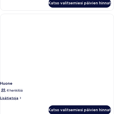
Katso valitsemiesi päivien hinnat
Huone
4 henkilöä
Lisätietoja
Lisätietoja
huoneesta
Huone
Katso valitsemiesi päivien hinnat