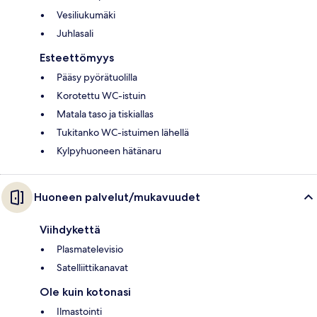
Vesiliukumäki
Juhlasali
Esteettömyys
Pääsy pyörätuolilla
Korotettu WC-istuin
Matala taso ja tiskiallas
Tukitanko WC-istuimen lähellä
Kylpyhuoneen hätänaru
Huoneen palvelut/mukavuudet
Viihdykettä
Plasmatelevisio
Satelliittikanavat
Ole kuin kotonasi
Ilmastointi