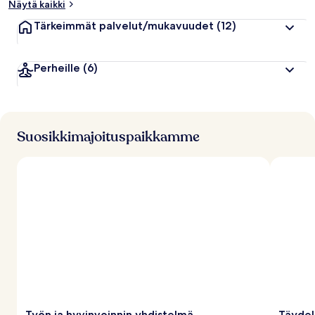
Näytä kaikki
Tärkeimmät palvelut/mukavuudet
(12)
Perheille
(6)
Suosikkimajoituspaikkamme
Työn ja hyvinvoinnin yhdistelmä
Täydel