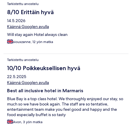
Arvostelut
Tarkistettu arvostelu
8/10 Erittäin hyvä
14.5.2026
Käännä Googlen avulla
Will stay again Hotel always clean
siouxzanne, 12 yön matka
Tarkistettu arvostelu
10/10 Poikkeuksellisen hyvä
22.5.2025
Käännä Googlen avulla
Best all inclusive hotel in Marmaris
Blue Bay is a top class hotel. We thoroughly enjoyed our stay, so
much so we have book again. The staff are so tentative,
entertainment team make you feel good and happy and the
food especially buffet is so tasty
Avon, 3 yön matka