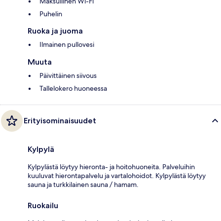
Maksullinen Wi-Fi
Puhelin
Ruoka ja juoma
Ilmainen pullovesi
Muuta
Päivittäinen siivous
Tallelokero huoneessa
Erityisominaisuudet
Kylpylä
Kylpylästä löytyy hieronta- ja hoitohuoneita. Palveluihin
kuuluvat hierontapalvelu ja vartalohoidot. Kylpylästä löytyy
sauna ja turkkilainen sauna / hamam.
Ruokailu