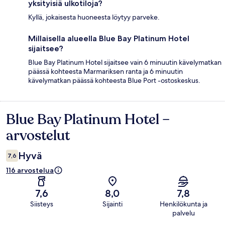
yksityisiä ulkotiloja?
Kyllä, jokaisesta huoneesta löytyy parveke.
Millaisella alueella Blue Bay Platinum Hotel
sijaitsee?
Blue Bay Platinum Hotel sijaitsee vain 6 minuutin kävelymatkan
päässä kohteesta Marmariksen ranta ja 6 minuutin
kävelymatkan päässä kohteesta Blue Port -ostoskeskus.
Blue Bay Platinum Hotel –
Arvostelut
arvostelut
Hyvä
7,6
116 arvostelua
7,6
8,0
7,8
Siisteys
Sijainti
Henkilökunta ja
palvelu