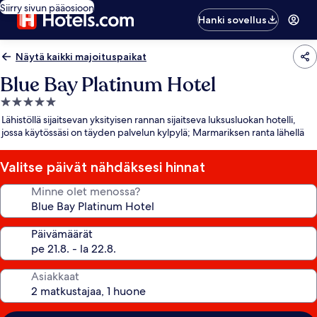
Siirry sivun pääosioon
Hanki sovellus
Näytä kaikki majoituspaikat
Blue Bay Platinum Hotel
5.0
tähden
Lähistöllä sijaitsevan yksityisen rannan sijaitseva luksusluokan hotelli,
majoituspaikka
jossa käytössäsi on täyden palvelun kylpylä; Marmariksen ranta lähellä
Valitse päivät nähdäksesi hinnat
Minne olet menossa?
Päivämäärät
Asiakkaat