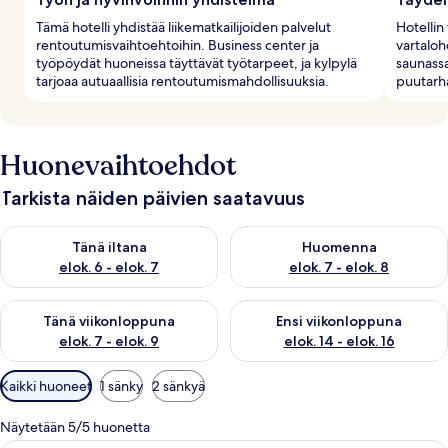
Tämä hotelli yhdistää liikematkailijoiden palvelut
Hotellin
rentoutumisvaihtoehtoihin. Business center ja
vartaloho
työpöydät huoneissa täyttävät työtarpeet, ja kylpylä
saunassa
tarjoaa autuaallisia rentoutumismahdollisuuksia.
puutarh
Huonevaihtoehdot
Tarkista näiden päivien saatavuus
Tarkista tämän illan saatavuus elok. 6 - elok. 7
Tarkista huomisen saatavuus el
Tänä iltana
Huomenna
elok. 6 - elok. 7
elok. 7 - elok. 8
Tarkista tämän viikonlopun saatavuus elok. 7 - elok. 9
Tarkista ensi viikonlopun saatav
Tänä viikonloppuna
Ensi viikonloppuna
elok. 7 - elok. 9
elok. 14 - elok. 16
Huoneille
Kaikki huoneet
1 sänky
2 sänkyä
saatavilla
olevia
Näytetään 5/5 huonetta
suodattimia
Hotellihuone, jossa on sänky, työpöytä,