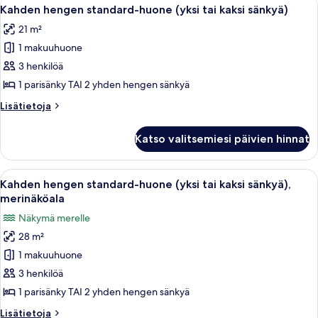
Avaa
4
Kahden hengen standard-huone (yksi tai kaksi sänkyä)
kaikki
21 m²
huonetyypin
1 makuuhuone
Kahden
hengen
3 henkilöä
standard-
1 parisänky TAI 2 yhden hengen sänkyä
huone
Lisätietoja
Lisätietoja
(yksi
huoneesta
tai
Kahden
Katso valitsemiesi päivien hinnat
hengen
kaksi
standard-
sänkyä)
huone
Avaa
Hotellihuone, jossa on kaksi sänkyä, t
kuvat
4
(yksi
Kahden hengen standard-huone (yksi tai kaksi sänkyä),
kaikki
tai
merinäköala
kaksi
huonetyypin
Näkymä merelle
sänkyä)
Kahden
28 m²
hengen
1 makuuhuone
standard-
huone
3 henkilöä
(yksi
1 parisänky TAI 2 yhden hengen sänkyä
tai
Lisätietoja
Lisätietoja