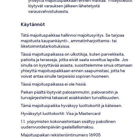
yhteyttä majoituspaikkaan ennen matkaa. Yhteystiedot
löytyvät varauksen jälkeen lähetetystä
varausvahvistuksesta.
Käytännöt
Tätä majoituspaikkaa hallinnoi majoitusyritys. Se tarjoaa
majoitusta kaupankäynti-, ammatinharjoittamis- tai
liiketoimintatarkoituksissa.
Tässä majoituspaikassa on ulkotiloja, kuten parvekkeita,
patioita ja terasseja, jotka eivät saata soveltua lapsille. Jos
sinulla on kysyttävää asiasta, suosittelemme sinua ottamaan
yhteyttä majoituspaikkaan ennen saapumistasi, jotta he
voivat antaa sinulle tarpeisiisi sopivan huoneen.
Tässä majoituspaikassa ei ole hissiä.
Paikan päältä löytyvät palosammutin, palovaroitin ja
turvajärjestelmä takaavat asiakkaiden turvallisuuden.
Tämä majoituspaikka hyväksyy luottokortit ja käteisen.
Hyväksytyt luottokortit: Visa ja Mastercard
1.1. yöpymisten kokonaishintaan sisältyy pakollinen
uudenvuodenpäivän gaalaillallismaksu.
Majoituspaikan rekisteröintinumero 16905