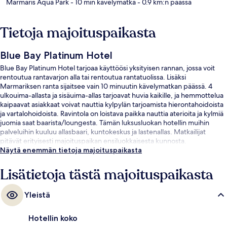
Marmaris Aqua Park
- 10 min kävelymatka
- 0.9 km:n päässä
Tietoja majoituspaikasta
Blue Bay Platinum Hotel
Blue Bay Platinum Hotel tarjoaa käyttöösi yksityisen rannan, jossa voit
rentoutua rantavarjon alla tai rentoutua rantatuolissa. Lisäksi
Marmariksen ranta sijaitsee vain 10 minuutin kävelymatkan päässä. 4
ulkouima-allasta ja sisäuima-allas tarjoavat huvia kaikille, ja hemmottelua
kaipaavat asiakkaat voivat nauttia kylpylän tarjoamista hierontahoidoista
ja vartalohoidoista. Ravintola on loistava paikka nauttia aterioita ja kylmiä
juomia saat baarista/loungesta. Tämän luksusluokan hotellin muihin
palveluihin kuuluu allasbaari, kuntokeskus ja lastenallas. Matkailijat
pitävät erityisesti majoituspaikan ensiluokkaisesta kunnosta.
Näytä enemmän tietoja majoituspaikasta
Lisätietoja tästä majoituspaikasta
Yleistä
Hotellin koko