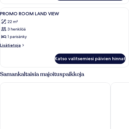
Avaa
Moderni hotellihuone, jossa on sänky, 
2
PROMO ROOM LAND VIEW
kaikki
22 m²
huonetyypin
3 henkilöä
PROMO
ROOM
1 parisänky
LAND
Lisätietoja
Lisätietoja
VIEW
huoneesta
PROMO
kuvat
Katso valitsemiesi päivien hinnat
ROOM
LAND
VIEW
Samankaltaisia majoituspaikkoja
Labranda Mares Marmaris - All Inclusive
Aurasia 