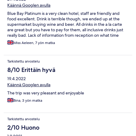
Käännä Googlen avulla
Blue Bay Platinum is a very clean hotel, staff are friendly and
food excellent. Drink is terrible though, we ended up at the
supermarket buying wine and beer. All drinks in the a la carte
are great but you have to pay for them, all inclusive drinks just
really bad. Lack of information from reception on what time
meals are, what areas are available to guests, no info whatsoever
Miss Aeleen, 7 yön matka
on any entertainment or anthing really about the hotel. We
found the patisserie after two days, couple of days later found
out that the beach have loungers that are free to use for Blue
Tarkistettu arvostelu
Bay guests. Top swimming pool best for the sun all day, bottom
pool warmer but more noisy due to it being next to the speaker.
8/10 Erittäin hyvä
There is a more adult friendly area with small swimming pool out
19.4.2022
the back, not sure on the sun hitting it though. Cleaners are
great, anything you need just ask, free water each day for your
Käännä Googlen avulla
room, fridge actually worked and air con good.
The trip was very pleasant and enjoyable
Bina, 3 yön matka
Tarkistettu arvostelu
2/10 Huono