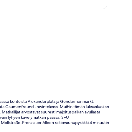
ta
 päässä kohteista Alexanderplatz ja Gendarmenmarkt.
lallista Gaumenfreund -ravintolassa. Muihin tämän luksusluokan
i. Matkailijat arvostavat suuresti majoituspaikan avuliasta
at vain lyhyen kävelymatkan päässä: S+U
 Mollstraße-Prenzlauer Alleen raitiovaunupysäkki 4 minuutin