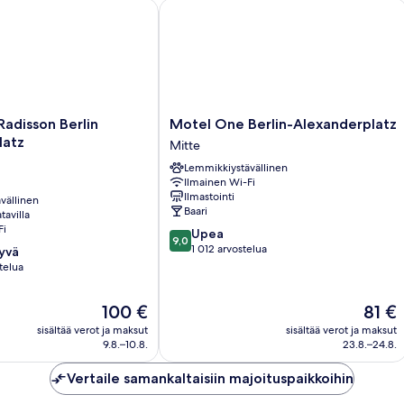
adisson Berlin Alexanderplatz
Motel One Berlin-Alexanderplatz
Motel
Radisson Berlin
Motel One Berlin-Alexanderplatz
One
latz
Mitte
Berlin-
Lemmikkiystävällinen
Alexanderplatz
Ilmainen Wi-Fi
Mitte
Ilmastointi
vällinen
z
Baari
tavilla
Fi
9.0
Upea
9,0
kautta
1 012 arvostelua
hyvä
10,
telua
Upea,
1 012
Hinta
Hinta
100 €
81 €
arvostelua
on
on
sisältää verot ja maksut
sisältää verot ja maksut
100 €
81 €
9.8.–10.8.
23.8.–24.8.
Vertaile samankaltaisiin majoituspaikkoihin