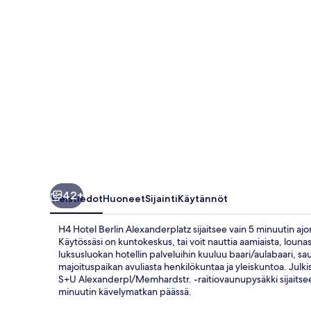
42+
Yleistiedot
Huoneet
Sijainti
Käytännöt
H4 Hotel Berlin Alexanderplatz sijaitsee vain 5 minuutin 
Käytössäsi on kuntokeskus, tai voit nauttia aamiaista, louna
luksusluokan hotellin palveluihin kuuluu baari/aulabaari, saun
majoituspaikan avuliasta henkilökuntaa ja yleiskuntoa. Julk
S+U Alexanderpl/Memhardstr. -raitiovaunupysäkki sijaitsee
minuutin kävelymatkan päässä.