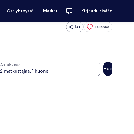
Ota yhteyttä
Matkat
Kirjaudu sisään
Jaa
Tallenna
Asiakkaat
Hae