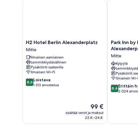
H2 Hotel Berlin Alexanderplatz
Park Inn by R
H2
Park
H2 Hotel Berlin Alexanderplatz
Park Inn by 
Hotel
Inn
Alexanderp
Mitte
Berlin
by
Mitte
Ilmainen aamiainen
Alexanderplatz
Radisson
Lemmikkiystävällinen
Mitte
Berlin
Kylpylä
Pysäköinti saatavilla
Lemmikkiystä
Alexanderplat
Ilmainen Wi-Fi
Pysäköinti saa
Mitte
Ilmainen Wi-
8.6
Loistava
8,6
kautta
1 313 arvostelua
8.4
Erittäin 
8,4
10,
kautta
2 024 arvos
Loistava,
10,
1 313
Erittäin
Hinta
99 €
arvostelua
hyvä,
on
sisältää verot ja maksut
2 024
99 €
23.8.–24.8.
arvostelua