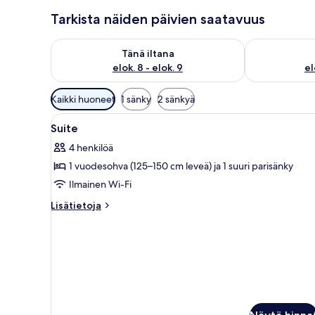
Tarkista näiden päivien saatavuus
Tarkista tämän illan saatavuus elok. 8 - elok. 9
Tarkista huomi
Tänä iltana
elok. 8 - elok. 9
el
Huoneille
Kaikki huoneet
1 sänky
2 sänkyä
saatavilla
Avaa
Allergiatestatut vuodevaatteet
olevia
4
Suite
kaikki
suodattimia
4 henkilöä
huonetyypin
1 vuodesohva (125–150 cm leveä) ja 1 suuri parisänky
Suite
kuvat
Ilmainen Wi-Fi
Lisätietoja
Lisätietoja
huoneesta
Suite