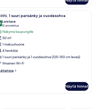
Näytä hinnat
engen
mfort-
uone
t vuodevaatteet, sängynpääty ja ikkuna, jossa on verhot.
vaa
Allergiatestatut vuodevaatteet, tallelokero 
5
ksi
iitti, 1 suuri parisänky ja vuodesohva
ikki
i
Loistava
ksi
uonetyypin
8
8,8 kautta 10
(12
12 arvostelua
nkyä)
iitti,
arvostelua)
Näkymä kaupungille
50 m²
uuri
1 makuuhuone
arisänky
4 henkilöä
1 suuri parisänky ja 1 vuodesohva (125–150 cm leveä)
uodesohva
uvat
Ilmainen Wi-Fi
sätietoja
sätietoja
oneesta
itti,
Näytä hinnat
uri
risänky
odesohva