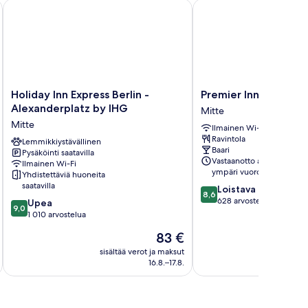
Holiday Inn Express Berlin - Alexanderplatz by IHG
Premier Inn Berlin Alex
Holiday
Premier
Holiday Inn Express Berlin -
Premier Inn Berlin A
Inn
Inn
Alexanderplatz by IHG
Mitte
Express
Berlin
Mitte
Ilmainen Wi-Fi
Berlin
Alexanderplatz
Ravintola
-
Lemmikkiystävällinen
Mitte
Baari
Pysäköinti saatavilla
Alexanderplatz
Vastaanotto avoinna
Ilmainen Wi-Fi
by
ympäri vuorokauden
Yhdistettäviä huoneita
IHG
saatavilla
8.6
Loistava
Mitte
8,6
kautta
628 arvostelua
9.0
Upea
9,0
10,
kautta
1 010 arvostelua
Loistava,
10,
Hinta
83 €
628
Upea,
on
arvostelua
1 010
sisältää verot ja maksut
sisäl
83 €
16.8.–17.8.
arvostelua