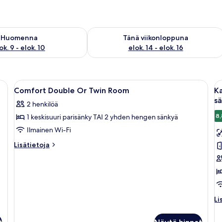
sen saatavuus elok. 9 - elok. 10
Tarkista tämän viikonlopun saatavuus el
Huomenna
Tänä viikonloppuna
ok. 9 - elok. 10
elok. 14 - elok. 16
, tallelokero huoneessa, työpöytä
Avaa
Allergiatestatut vuodevaatteet, talle
A
10
Comfort Double Or Twin Room
Ka
kaikki
ka
s
2 henkilöä
huonetyypin
h
8,
1 keskisuuri parisänky TAI 2 yhden hengen sänkyä
Comfort
K
Double
h
Ilmainen Wi-Fi
Or
c
Lisätietoja
Lisätietoja
Twin
h
huoneesta
Comfort
Room
(y
Double
kuvat
ta
Or
k
Twin
Room
s
Li
Li
hu
k
K