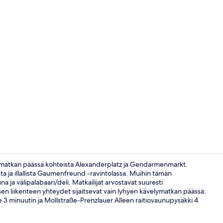
Buffetaamiai
ajomatkan päässä kohteista Alexanderplatz ja Gendarmenmarkt.
sta ja illallista Gaumenfreund -ravintolassa. Muihin tämän
a ja välipalabaari/deli. Matkailijat arvostavat suuresti
Sisäänkäynti
isen liikenteen yhteydet sijaitsevat vain lyhyen kävelymatkan päässä:
 3 minuutin ja Mollstraße-Prenzlauer Alleen raitiovaunupysäkki 4