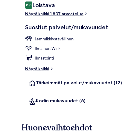
Arvostelut
Loistava
8,8
8,8 kautta 10.
Näytä kaikki 1 807 arvostelua
Terassi/patio
Suositut palvelut/mukavuudet
Lemmikkiystävällinen
Ilmainen Wi-Fi
Ilmastointi
Näytä kaikki
Tärkeimmät palvelut/mukavuudet
(12)
Kodin mukavuudet
(6)
Huonevaihtoehdot