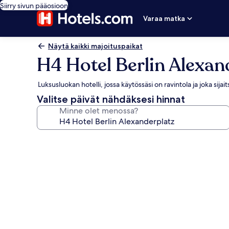
Siirry sivun pääosioon
Varaa matka
Näytä kaikki majoituspaikat
H4 Hotel Berlin Alexan
Luksusluokan hotelli, jossa käytössäsi on ravintola ja joka sij
Valitse päivät nähdäksesi hinnat
Minne olet menossa?
Majoituspaikan
H4
Hotel
Berlin
Alexanderplatz
valokuvagalleria