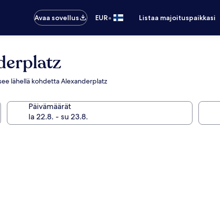
•
Avaa sovellus
EUR
Listaa majoituspaikkasi
derplatz
aitsee lähellä kohdetta Alexanderplatz
Päivämäärät