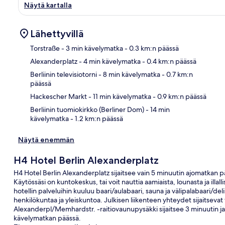
Näytä kartalla
Lähettyvillä
Torstraße
- 3 min kävelymatka
- 0.3 km:n päässä
Alexanderplatz
- 4 min kävelymatka
- 0.4 km:n päässä
Kart
Berliinin televisiotorni
- 8 min kävelymatka
- 0.7 km:n
päässä
Hackescher Markt
- 11 min kävelymatka
- 0.9 km:n päässä
Berliinin tuomiokirkko (Berliner Dom)
- 14 min
kävelymatka
- 1.2 km:n päässä
Näytä enemmän
H4 Hotel Berlin Alexanderplatz
H4 Hotel Berlin Alexanderplatz sijaitsee vain 5 minuutin ajomatkan
Käytössäsi on kuntokeskus, tai voit nauttia aamiaista, lounasta ja il
hotellin palveluihin kuuluu baari/aulabaari, sauna ja välipalabaari/del
henkilökuntaa ja yleiskuntoa. Julkisen liikenteen yhteydet sijaitsev
Alexanderpl/Memhardstr. -raitiovaunupysäkki sijaitsee 3 minuutin ja
kävelymatkan päässä.