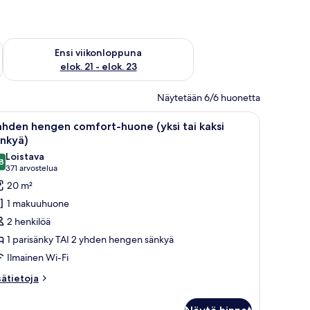
ok. 14 - elok. 16
Tarkista ensi viikonlopun saatavuus elok. 21 - elok. 23
Ensi viikonloppuna
elok. 21 - elok. 23
Näytetään 6/6 huonetta
lokero huoneessa, työpöytä
vaa
Hotellihuone, jossa on suuri sänky, yöpöytä l
8
hden hengen comfort-huone (yksi tai kaksi
ikki
änkyä)
uonetyypin
Loistava
8
ahden
8,8 kautta 10
(371
371 arvostelua
engen
arvostelua)
20 m²
omfort-
1 makuuhuone
uone
2 henkilöä
ksi
1 parisänky TAI 2 yhden hengen sänkyä
i
Ilmainen Wi-Fi
aksi
änkyä)
sätietoja
sätietoja
oneesta
uvat
ahden