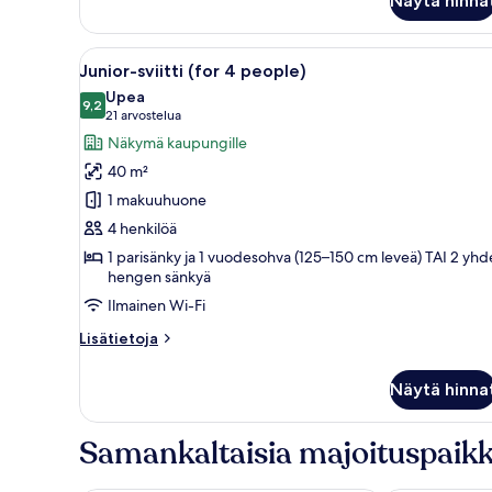
Näytä hinna
Avaa
Hotellihuone, jossa on suuri sän
6
Junior-sviitti (for 4 people)
kaikki
Upea
huonetyypin
9,2
9,2 kautta 10
(21
21 arvostelua
Junior-
arvostelua)
Näkymä kaupungille
sviitti
40 m²
(for
1 makuuhuone
4
4 henkilöä
people)
1 parisänky ja 1 vuodesohva (125–150 cm leveä) TAI 2 yh
kuvat
hengen sänkyä
Ilmainen Wi-Fi
Lisätietoja
Lisätietoja
huoneesta
Junior-
Näytä hinna
sviitti
(for
4
Samankaltaisia majoituspaikk
people)