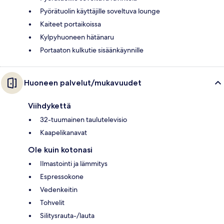
Pyörätuolin käyttäjille soveltuva lounge
Kaiteet portaikoissa
Kylpyhuoneen hätänaru
Portaaton kulkutie sisäänkäynnille
Huoneen palvelut/mukavuudet
Viihdykettä
32-tuumainen taulutelevisio
Kaapelikanavat
Ole kuin kotonasi
Ilmastointi ja lämmitys
Espressokone
Vedenkeitin
Tohvelit
Silitysrauta-/lauta