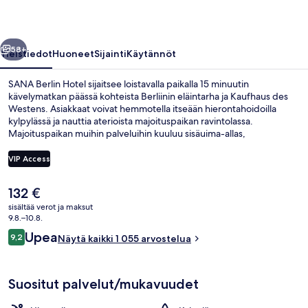
llinen
Seuraava
58+
Yleistiedot
Huoneet
Sijainti
Käytännöt
SANA Berlin Hotel sijaitsee loistavalla paikalla 15 minuutin
kävelymatkan päässä kohteista Berliinin eläintarha ja Kaufhaus des
Westens. Asiakkaat voivat hemmotella itseään hierontahoidoilla
kylpylässä ja nauttia aterioista majoituspaikan ravintolassa.
Majoituspaikan muihin palveluihin kuuluu sisäuima-allas,
baari/aulabaari ja ympäri vuorokauden auki oleva kuntokeskus.
Avulias henkilökunta ja majoituspaikan yleiskunto ovat myös asioita,
VIP Access
joita matkailijat arvostavat. Majoituspaikka sijaitsee lyhyen
kävelymatkan päässä julkisen liikenteen yhteyksistä: Augsburger
Nykyinen
132 €
straßen metroasema sijaitsee vain muutaman askeleen päässä ja
Terassi/patio
hinta
Spichernstraßen metroasema sijaitsee 4 minuutin kävelymatkan
sisältää verot ja maksut
on
9.8.–10.8.
päässä.
132 €
Arvostelut
Upea
9,2
Näytä kaikki 1 055 arvostelua
9,2 kautta 10.
Suositut palvelut/mukavuudet