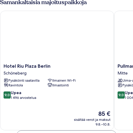
Samankaltaisia majoituspaikkoja
Hotel Riu Plaza Berlin
Pullman 
Hotel
Pullman
Hotel Riu Plaza Berlin
Pullma
Riu
Berlin
Schöneberg
Mitte
Plaza
Schweiz
Pysäköinti saatavilla
Ilmainen Wi-Fi
Uima-a
Berlin
Mitte
Ravintola
Ilmastointi
Pysäköi
Schöneberg
9.0
9.0
Upea
Upe
9,0
9,0
kautta
kautta
1 496 arvostelua
1 004
10,
10,
Upea,
Upea,
Hinta
85 €
1 496
1 004
on
arvostelua
arvostel
sisältää verot ja maksut
85 €
9.8.–10.8.