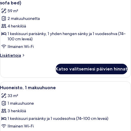
kaikki
sofa bed)
huonetyypin
59 m²
Huoneisto,
2 makuuhuonetta
2
4 henkilöä
makuuhuonetta,
keittiö
1 keskisuuri parisänky, 1 yhden hengen sänky ja 1 vuodesohva (74–
100 cm leveä)
(58qm
Ilmainen Wi-Fi
-
with
Lisätietoja
Lisätietoja
small
huoneesta
Huoneisto,
sofa
Katso valitsemiesi päivien hinnat
2
bed)
makuuhuonetta,
kuvat
keittiö
Avaa
Moderni olohuone, jossa on valkoinen 
5
(58qm
Huoneisto, 1 makuuhuone
kaikki
-
33 m²
with
huonetyypin
small
1 makuuhuone
Huoneisto,
sofa
1
3 henkilöä
bed)
makuuhuone
1 keskisuuri parisänky ja 1 vuodesohva (74–100 cm leveä)
kuvat
Ilmainen Wi-Fi