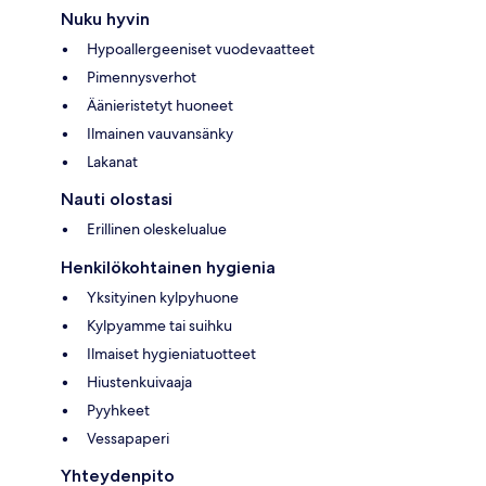
Nuku hyvin
Hypoallergeeniset vuodevaatteet
Pimennysverhot
Äänieristetyt huoneet
Ilmainen vauvansänky
Lakanat
Nauti olostasi
Erillinen oleskelualue
Henkilökohtainen hygienia
Yksityinen kylpyhuone
Kylpyamme tai suihku
Ilmaiset hygieniatuotteet
Hiustenkuivaaja
Pyyhkeet
Vessapaperi
Yhteydenpito