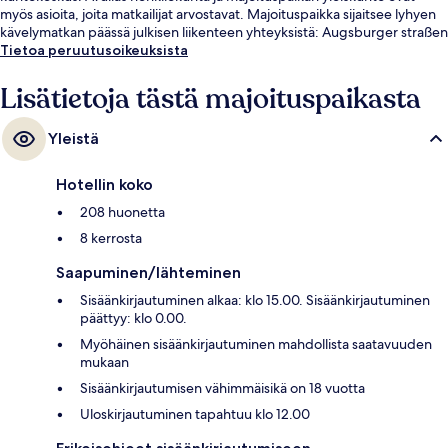
myös asioita, joita matkailijat arvostavat. Majoituspaikka sijaitsee lyhyen
kävelymatkan päässä julkisen liikenteen yhteyksistä: Augsburger straßen
metroasema sijaitsee vain muutaman askeleen päässä ja
Tietoa peruutusoikeuksista
Spichernstraßen metroasema sijaitsee 4 minuutin kävelymatkan päässä.
Lisätietoja tästä majoituspaikasta
Yleistä
Hotellin koko
208 huonetta
8 kerrosta
Saapuminen/lähteminen
Sisäänkirjautuminen alkaa: klo 15.00. Sisäänkirjautuminen
päättyy: klo 0.00.
Myöhäinen sisäänkirjautuminen mahdollista saatavuuden
mukaan
Sisäänkirjautumisen vähimmäisikä on 18 vuotta
Uloskirjautuminen tapahtuu klo 12.00