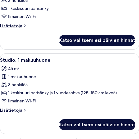
huone
2 henkilöä
kuvat
1 keskisuuri parisänky
Ilmainen Wi-Fi
Lisätietoja
Lisätietoja
huoneesta
Premium-
Katso valitsemiesi päivien hinnat
huone
Avaa
Moderni makuuhuone, jossa on suuri sä
5
Studio, 1 makuuhuone
kaikki
45 m²
huonetyypin
1 makuuhuone
Studio,
1
3 henkilöä
makuuhuone
1 keskisuuri parisänky ja 1 vuodesohva (125–150 cm leveä)
kuvat
Ilmainen Wi-Fi
Lisätietoja
Lisätietoja
huoneesta
Studio,
Katso valitsemiesi päivien hinnat
1
makuuhuone