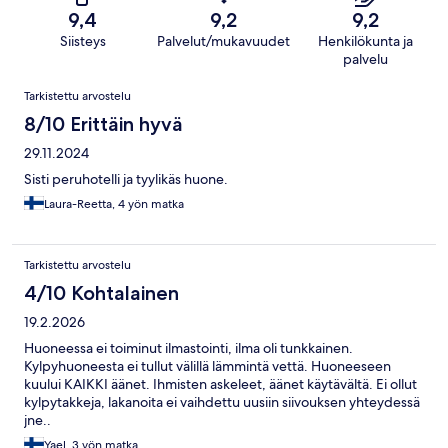
9,4
9,2
9,2
Siisteys
Palvelut/mukavuudet
Henkilökunta ja
palvelu
Arvostelut
Tarkistettu arvostelu
8/10 Erittäin hyvä
29.11.2024
Sisti peruhotelli ja tyylikäs huone.
Laura-Reetta, 4 yön matka
Tarkistettu arvostelu
4/10 Kohtalainen
19.2.2026
Huoneessa ei toiminut ilmastointi, ilma oli tunkkainen.
Kylpyhuoneesta ei tullut välillä lämmintä vettä. Huoneeseen
kuului KAIKKI äänet. Ihmisten askeleet, äänet käytävältä. Ei ollut
kylpytakkeja, lakanoita ei vaihdettu uusiin siivouksen yhteydessä
jne..
Yael, 3 yön matka