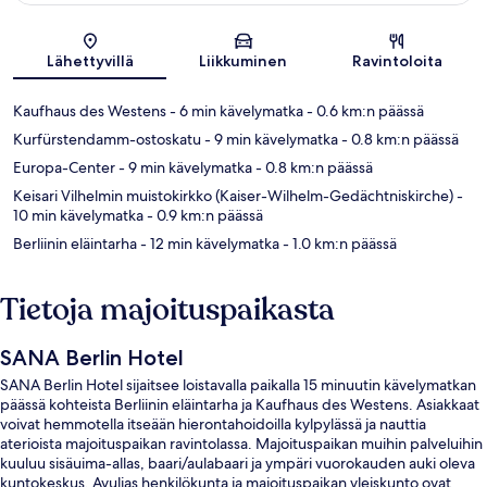
Kartta
Lähettyvillä
Liikkuminen
Ravintoloita
Kaufhaus des Westens
- 6 min kävelymatka
- 0.6 km:n päässä
Kurfürstendamm-ostoskatu
- 9 min kävelymatka
- 0.8 km:n päässä
Europa-Center
- 9 min kävelymatka
- 0.8 km:n päässä
Keisari Vilhelmin muistokirkko (Kaiser-Wilhelm-Gedächtniskirche)
-
10 min kävelymatka
- 0.9 km:n päässä
Berliinin eläintarha
- 12 min kävelymatka
- 1.0 km:n päässä
Tietoja majoituspaikasta
SANA Berlin Hotel
SANA Berlin Hotel sijaitsee loistavalla paikalla 15 minuutin kävelymatkan
päässä kohteista Berliinin eläintarha ja Kaufhaus des Westens. Asiakkaat
voivat hemmotella itseään hierontahoidoilla kylpylässä ja nauttia
aterioista majoituspaikan ravintolassa. Majoituspaikan muihin palveluihin
kuuluu sisäuima-allas, baari/aulabaari ja ympäri vuorokauden auki oleva
kuntokeskus. Avulias henkilökunta ja majoituspaikan yleiskunto ovat