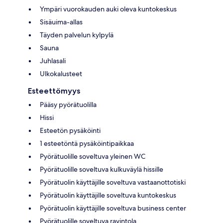
Ympäri vuorokauden auki oleva kuntokeskus
Sisäuima-allas
Täyden palvelun kylpylä
Sauna
Juhlasali
Ulkokalusteet
Esteettömyys
Pääsy pyörätuolilla
Hissi
Esteetön pysäköinti
1 esteetöntä pysäköintipaikkaa
Pyörätuolille soveltuva yleinen WC
Pyörätuolille soveltuva kulkuväylä hissille
Pyörätuolin käyttäjille soveltuva vastaanottotiski
Pyörätuolin käyttäjille soveltuva kuntokeskus
Pyörätuolin käyttäjille soveltuva business center
Pyörätuolille soveltuva ravintola