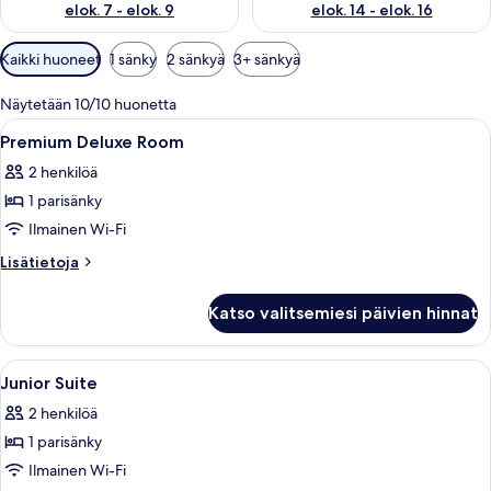
elok. 7 - elok. 9
elok. 14 - elok. 16
Huoneille
Kaikki huoneet
1 sänky
2 sänkyä
3+ sänkyä
saatavilla
olevia
Näytetään 10/10 huonetta
suodattimia
Avaa
Moderni hotellihuone, jossa on suuri 
5
Premium Deluxe Room
kaikki
2 henkilöä
huonetyypin
1 parisänky
Premium
Deluxe
Ilmainen Wi-Fi
Room
Lisätietoja
Lisätietoja
kuvat
huoneesta
Premium
Katso valitsemiesi päivien hinnat
Deluxe
Room
Avaa
Moderni hotellihuone, jossa on suuri s
5
Junior Suite
kaikki
2 henkilöä
huonetyypin
1 parisänky
Junior
Suite
Ilmainen Wi-Fi