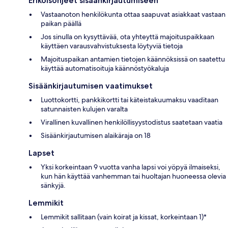
Erikoisohjeet sisäänkirjautumiseen
Vastaanoton henkilökunta ottaa saapuvat asiakkaat vastaan
paikan päällä
Jos sinulla on kysyttävää, ota yhteyttä majoituspaikkaan
käyttäen varausvahvistuksesta löytyviä tietoja
Majoituspaikan antamien tietojen käännöksissä on saatettu
käyttää automatisoituja käännöstyökaluja
Sisäänkirjautumisen vaatimukset
Luottokortti, pankkikortti tai käteistakuumaksu vaaditaan
satunnaisten kulujen varalta
Virallinen kuvallinen henkilöllisyystodistus saatetaan vaatia
Sisäänkirjautumisen alaikäraja on 18
Lapset
Yksi korkeintaan 9 vuotta vanha lapsi voi yöpyä ilmaiseksi,
kun hän käyttää vanhemman tai huoltajan huoneessa olevia
sänkyjä.
Lemmikit
Lemmikit sallitaan (vain koirat ja kissat, korkeintaan 1)*