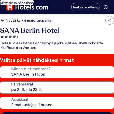
Siirry sivun pääosioon
Hanki sovellus
Näytä kaikki majoituspaikat
SANA Berlin Hotel
4.5
tähden
Hotelli, jossa käytössäsi on kylpylä ja joka sijaitsee lähellä kohdetta
majoituspaikka
Kaufhaus des Westens
Valitse päivät nähdäksesi hinnat
Minne olet menossa?
Päivämäärät
Asiakkaat