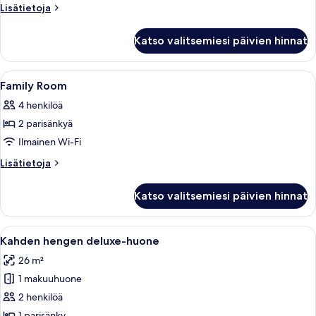
kuvat
Lisätietoja
Lisätietoja
huoneesta
Junior
Katso valitsemiesi päivien hinnat
Suite
Avaa
Moderni kylpyhuone, jossa on pesualla
4
Family Room
kaikki
4 henkilöä
huonetyypin
2 parisänkyä
Family
Room
Ilmainen Wi-Fi
kuvat
Lisätietoja
Lisätietoja
huoneesta
Family
Katso valitsemiesi päivien hinnat
Room
Avaa
Moderni hotellihuone, jossa on suuri sä
4
Kahden hengen deluxe-huone
kaikki
26 m²
huonetyypin
1 makuuhuone
Kahden
hengen
2 henkilöä
deluxe-
1 parisänky