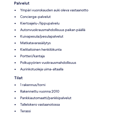
Palvelut
Ympäri vuorokauden auki oleva vastaanotto
Concierge-palvelut
Kiertoajelu-/lippupalvelu
Autonvuokrausmahdollisuus paikan päällä
Kuivapesula/pesulapalvelut
Matkatavarasäilytys
Kielitaitoinen henkilökunta
Portteri/kantaja
Polkupyörien vuokrausmahdollisuus
Aurinkotuoleja uima-altaalla
Tilat
1 rakennus/torni
Rakennettu vuonna 2010
Pankkiautomaatti/pankkipalvelut
Tallelokero vastaanotossa
Terassi