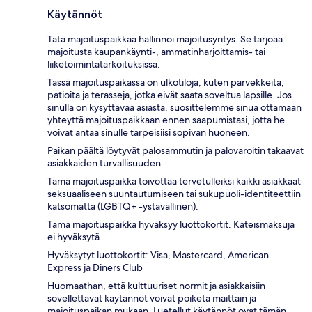
Käytännöt
Tätä majoituspaikkaa hallinnoi majoitusyritys. Se tarjoaa
majoitusta kaupankäynti-, ammatinharjoittamis- tai
liiketoimintatarkoituksissa.
Tässä majoituspaikassa on ulkotiloja, kuten parvekkeita,
patioita ja terasseja, jotka eivät saata soveltua lapsille. Jos
sinulla on kysyttävää asiasta, suosittelemme sinua ottamaan
yhteyttä majoituspaikkaan ennen saapumistasi, jotta he
voivat antaa sinulle tarpeisiisi sopivan huoneen.
Paikan päältä löytyvät palosammutin ja palovaroitin takaavat
asiakkaiden turvallisuuden.
Tämä majoituspaikka toivottaa tervetulleiksi kaikki asiakkaat
seksuaaliseen suuntautumiseen tai sukupuoli-identiteettiin
katsomatta (LGBTQ+ -ystävällinen).
Tämä majoituspaikka hyväksyy luottokortit. Käteismaksuja
ei hyväksytä.
Hyväksytyt luottokortit: Visa, Mastercard, American
Express ja Diners Club
Huomaathan, että kulttuuriset normit ja asiakkaisiin
sovellettavat käytännöt voivat poiketa maittain ja
majoituspaikan mukaan. Luetellut käytännöt ovat tämän