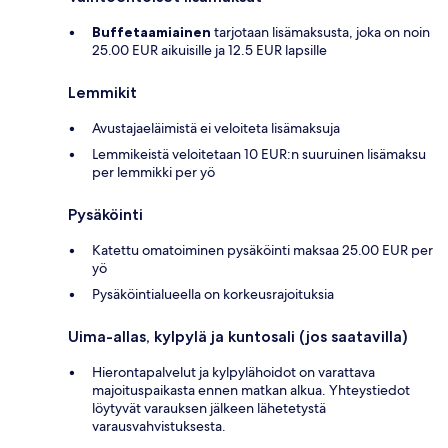
Buffetaamiainen
tarjotaan lisämaksusta, joka on noin
25.00 EUR aikuisille ja 12.5 EUR lapsille
Lemmikit
Avustajaeläimistä ei veloiteta lisämaksuja
Lemmikeistä veloitetaan 10 EUR:n suuruinen lisämaksu
per lemmikki per yö
Pysäköinti
Katettu omatoiminen pysäköinti maksaa 25.00 EUR per
yö
Pysäköintialueella on korkeusrajoituksia
Uima-allas, kylpylä ja kuntosali (jos saatavilla)
Hierontapalvelut ja kylpylähoidot on varattava
majoituspaikasta ennen matkan alkua. Yhteystiedot
löytyvät varauksen jälkeen lähetetystä
varausvahvistuksesta.