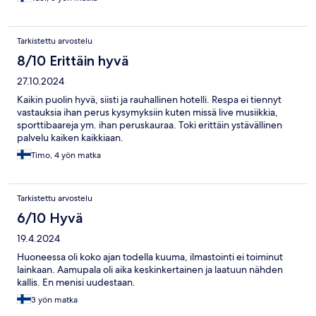
Tarkistettu arvostelu
8/10 Erittäin hyvä
27.10.2024
Kaikin puolin hyvä, siisti ja rauhallinen hotelli. Respa ei tiennyt
vastauksia ihan perus kysymyksiin kuten missä live musiikkia,
sporttibaareja ym. ihan peruskauraa. Toki erittäin ystävällinen
palvelu kaiken kaikkiaan.
Timo, 4 yön matka
Tarkistettu arvostelu
6/10 Hyvä
19.4.2024
Huoneessa oli koko ajan todella kuuma, ilmastointi ei toiminut
lainkaan. Aamupala oli aika keskinkertainen ja laatuun nähden
kallis. En menisi uudestaan.
3 yön matka