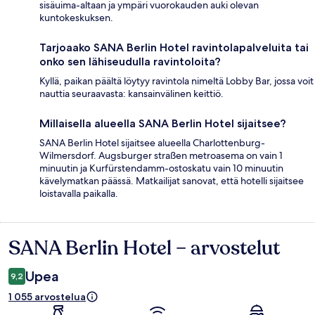
sisäuima-altaan ja ympäri vuorokauden auki olevan
kuntokeskuksen.
Tarjoaako SANA Berlin Hotel ravintolapalveluita tai
onko sen lähiseudulla ravintoloita?
Kyllä, paikan päältä löytyy ravintola nimeltä Lobby Bar, jossa voit
nauttia seuraavasta: kansainvälinen keittiö.
Millaisella alueella SANA Berlin Hotel sijaitsee?
SANA Berlin Hotel sijaitsee alueella Charlottenburg-
Wilmersdorf. Augsburger straßen metroasema on vain 1
minuutin ja Kurfürstendamm-ostoskatu vain 10 minuutin
kävelymatkan päässä. Matkailijat sanovat, että hotelli sijaitsee
loistavalla paikalla.
SANA Berlin Hotel – arvostelut
Arvostelut
Upea
9,2
1 055 arvostelua