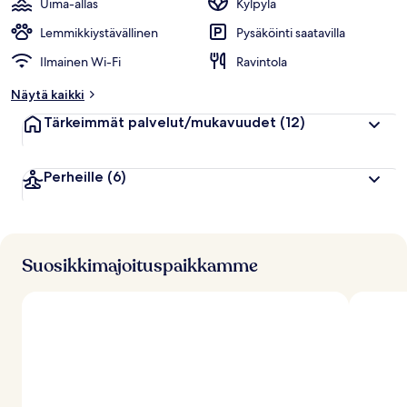
Uima-allas
Kylpylä
Lemmikkiystävällinen
Pysäköinti saatavilla
Ilmainen Wi-Fi
Ravintola
Näytä kaikki
Tärkeimmät palvelut/mukavuudet
(12)
Perheille
(6)
Suosikkimajoituspaikkamme