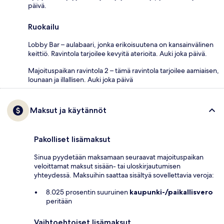
päivä.
Ruokailu
Lobby Bar – aulabaari, jonka erikoisuutena on kansainvälinen
keittiö. Ravintola tarjoilee kevyitä aterioita. Auki joka päivä.
Majoituspaikan ravintola 2 – tämä ravintola tarjoilee aamiaisen,
lounaan ja illallisen. Auki joka päivä
Maksut ja käytännöt
Pakolliset lisämaksut
Sinua pyydetään maksamaan seuraavat majoituspaikan
veloittamat maksut sisään- tai uloskirjautumisen
yhteydessä. Maksuihin saattaa sisältyä sovellettavia veroja:
8.025 prosentin suuruinen
kaupunki-/paikallisvero
peritään
Vaihtoehtoiset lisämaksut