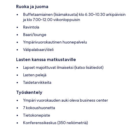
Ruoka ja juoma
Buffetaamiainen (lisämaksusta) klo 6.30–10.30 arkipäivisin
ja klo 7.00–12.00 viikonloppuisin
Ravintola
Baari/lounge
Ympärivuorokautinen huonepalvelu
Välipalabaari/deli
Lasten kanssa matkustaville
Lapset majoittuvat ilmaiseksi (katso lisätiedot)
Lasten pelejä
Taidetarvikkeita
Työskentely
Ympäri vuorokauden auki oleva business center
7 kokoushuonetta
Tietokonepiste
Konferenssikeskus (350 neliömetriä)