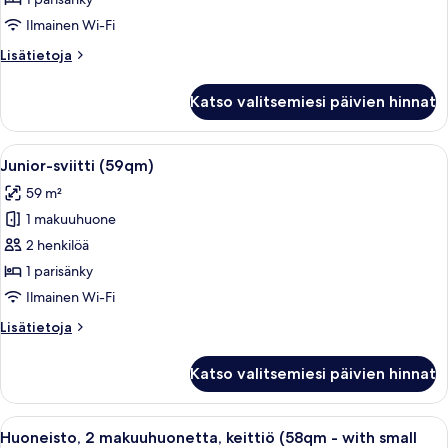
huone
Ilmainen Wi-Fi
kuvat
Lisätietoja
Lisätietoja
huoneesta
Kahden
Katso valitsemiesi päivien hinnat
hengen
deluxe-
huone
Avaa
Moderni hotellihuone, jossa on suuri sä
5
Junior-sviitti (59qm)
kaikki
59 m²
huonetyypin
1 makuuhuone
Junior-
sviitti
2 henkilöä
(59qm)
1 parisänky
kuvat
Ilmainen Wi-Fi
Lisätietoja
Lisätietoja
huoneesta
Junior-
Katso valitsemiesi päivien hinnat
sviitti
(59qm)
Avaa
Moderni olohuone, jossa on suuri ikkun
5
Huoneisto, 2 makuuhuonetta, keittiö (58qm - with small