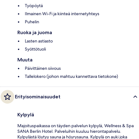
Työpöytä
Ilmainen Wi-Fi ja kiinteä internetyhteys
Puhelin
Ruoka ja juoma
Lasten astiasto
Syöttötuoli
Muuta
Päivittäinen siivous
Tallelokero (johon mahtuu kannettava tietokone)
Erityisominaisuudet
Kylpylä
Majoituspaikassa on täyden palvelun kylpylä, Wellness & Spa
SANA Berlin Hotel. Palveluihin kuuluu hierontapalvelu.
Kylpylästä löytyy sauna ja höyrysauna. Kylpylä on auki joka