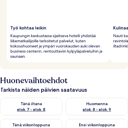
Työ kohtaa leikin
Kulinaa
Kaupungin keskustassa sijaitseva hotelli yhdistää
Nauti ka
liikematkailijoille tarkoitetut palvelut, kuten
ravintola
kokoushuoneet ja ympäri vuorokauden auki olevan
iltadrin
business centerin, rentouttaviin kylpyläpalveluihin ja
saunaan.
Huonevaihtoehdot
Tarkista näiden päivien saatavuus
Tarkista tämän illan saatavuus elok. 7 - elok. 8
Tarkista huomisen saatavuus el
Tänä iltana
Huomenna
elok. 7 - elok. 8
elok. 8 - elok. 9
Tarkista tämän viikonlopun saatavuus elok. 7 - elok. 9
Tarkista ensi viikonlopun saatav
Tänä viikonloppuna
Ensi viikonloppuna