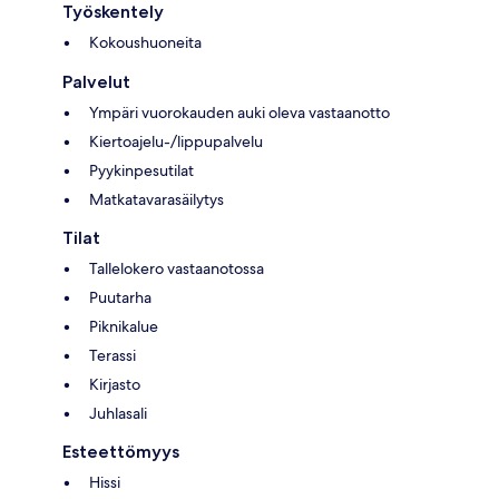
Työskentely
Kokoushuoneita
Palvelut
Ympäri vuorokauden auki oleva vastaanotto
Kiertoajelu-/lippupalvelu
Pyykinpesutilat
Matkatavarasäilytys
Tilat
Tallelokero vastaanotossa
Puutarha
Piknikalue
Terassi
Kirjasto
Juhlasali
Esteettömyys
Hissi