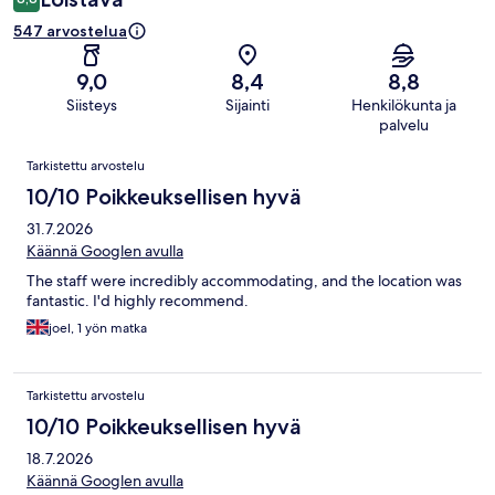
547 arvostelua
9,0
8,4
8,8
Siisteys
Sijainti
Henkilökunta ja
palvelu
Arvostelut
Tarkistettu arvostelu
10/10 Poikkeuksellisen hyvä
31.7.2026
Käännä Googlen avulla
The staff were incredibly accommodating, and the location was
fantastic. I'd highly recommend.
joel, 1 yön matka
Tarkistettu arvostelu
10/10 Poikkeuksellisen hyvä
18.7.2026
Käännä Googlen avulla