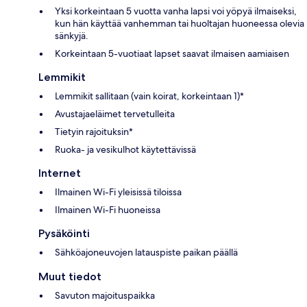
Yksi korkeintaan 5 vuotta vanha lapsi voi yöpyä ilmaiseksi,
kun hän käyttää vanhemman tai huoltajan huoneessa olevia
sänkyjä.
Korkeintaan 5-vuotiaat lapset saavat ilmaisen aamiaisen
Lemmikit
Lemmikit sallitaan (vain koirat, korkeintaan 1)*
Avustajaeläimet tervetulleita
Tietyin rajoituksin*
Ruoka- ja vesikulhot käytettävissä
Internet
Ilmainen Wi-Fi yleisissä tiloissa
Ilmainen Wi-Fi huoneissa
Pysäköinti
Sähköajoneuvojen latauspiste paikan päällä
Muut tiedot
Savuton majoituspaikka