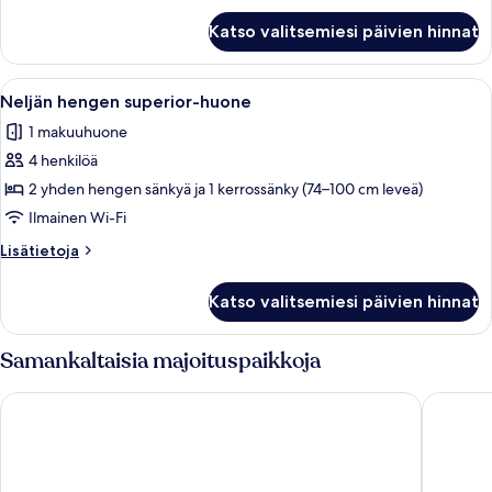
kuvat
Kahden
Katso valitsemiesi päivien hinnat
hengen
standard-
huone
Avaa
Moderni hotellihuone, jossa on suuri s
4
yhdelle
Neljän hengen superior-huone
kaikki
1 makuuhuone
huonetyypin
4 henkilöä
Neljän
hengen
2 yhden hengen sänkyä ja 1 kerrossänky (74–100 cm leveä)
superior-
Ilmainen Wi-Fi
huone
Lisätietoja
Lisätietoja
kuvat
huoneesta
Neljän
Katso valitsemiesi päivien hinnat
hengen
superior-
huone
Samankaltaisia majoituspaikkoja
Moxy Berlin Ostbahnhof
Intercit