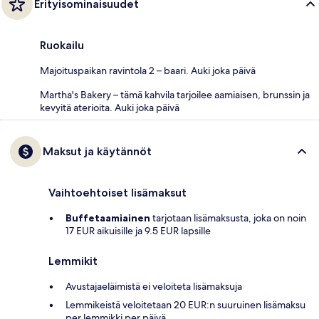
Erityisominaisuudet
Ruokailu
Majoituspaikan ravintola 2 – baari. Auki joka päivä
Martha's Bakery – tämä kahvila tarjoilee aamiaisen, brunssin ja
kevyitä aterioita. Auki joka päivä
Maksut ja käytännöt
Vaihtoehtoiset lisämaksut
Buffetaamiainen
tarjotaan lisämaksusta, joka on noin
17 EUR aikuisille ja 9.5 EUR lapsille
Lemmikit
Avustajaeläimistä ei veloiteta lisämaksuja
Lemmikeistä veloitetaan 20 EUR:n suuruinen lisämaksu
per lemmikki per päivä