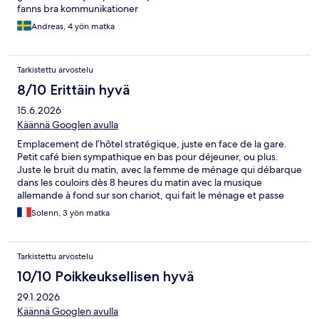
fanns bra kommunikationer
Andreas, 4 yön matka
Tarkistettu arvostelu
8/10 Erittäin hyvä
15.6.2026
Käännä Googlen avulla
Emplacement de l’hôtel stratégique, juste en face de la gare.
Petit café bien sympathique en bas pour déjeuner, ou plus.
Juste le bruit du matin, avec la femme de ménage qui débarque
dans les couloirs dès 8 heures du matin avec la musique
allemande à fond sur son chariot, qui fait le ménage et passe
l’aspirateur dans la chambre d’à côté porte ouverte - On a bien
Solenn, 3 yön matka
compris qu’il fallait qu’on libère la place. Sur 3 nuits passées ici ils
n’ont pas fait la chambre une seule fois. Ce n’était pas gênant
Tarkistettu arvostelu
10/10 Poikkeuksellisen hyvä
29.1.2026
Käännä Googlen avulla