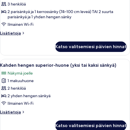
hengen
3 henkilöä
standard-
2 parisänkyä ja 1 kerrossänky (74–100 cm leveä) TAI 2 suurta
parisänkyä ja 1 yhden hengen sänky
huone
kuvat
Ilmainen Wi-Fi
Lisätietoja
Lisätietoja
huoneesta
Kolmen
Katso valitsemiesi päivien hinnat
hengen
standard-
huone
Avaa
Hotellihuone, jossa on suuri sänky, työ
5
Kahden hengen superior-huone (yksi tai kaksi sänkyä)
kaikki
Näkymä joelle
huonetyypin
1 makuuhuone
Kahden
hengen
2 henkilöä
superior-
2 yhden hengen sänkyä
huone
Ilmainen Wi-Fi
(yksi
Lisätietoja
Lisätietoja
tai
huoneesta
kaksi
Kahden
Katso valitsemiesi päivien hinnat
hengen
sänkyä)