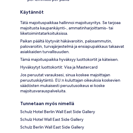
Käytännöt
Tätä majoituspaikkaa hallinnoi majoitusyritys. Se tarjoaa
majoitusta kaupankäynti-, ammatinharjoittamis- tai
liiketoimintatarkoituksissa.
Paikan päältä löytyvät häkävaroitin, palosammutin,
palovaroitin, turvajärjestelmä ja ensiapupakkaus takaavat
asiakkaiden turvallisuuden.
Tämä majoituspaikka hyväksyy luottokortit ja käteisen.
Hyväksytyt luottokortit: Visa ja Mastercard
Jos peruutat varauksesi, sinua koskee majoittajan
peruutuskäytäntö. EU:n kuluttajan oikeuksia koskevien
säädösten mukaisesti peruutusoikeus ei koske
majoitusvarauspalveluita.
Tunnetaan myös nimellä
Schulz Hotel Berlin Wall East Side Gallery
Schulz Hotel Wall East Side Gallery
Schulz Berlin Wall East Side Gallery