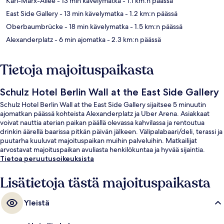
Karl-Marx-Allee
- 13 min kävelymatka
- 1.1 km:n päässä
East Side Gallery
- 13 min kävelymatka
- 1.2 km:n päässä
Oberbaumbrücke
- 18 min kävelymatka
- 1.5 km:n päässä
Alexanderplatz
- 6 min ajomatka
- 2.3 km:n päässä
Tietoja majoituspaikasta
Schulz Hotel Berlin Wall at the East Side Gallery
Schulz Hotel Berlin Wall at the East Side Gallery sijaitsee 5 minuutin
ajomatkan päässä kohteista Alexanderplatz ja Uber Arena. Asiakkaat
voivat nauttia aterian paikan päällä olevassa kahvilassa ja rentoutua
drinkin äärellä baarissa pitkän päivän jälkeen. Välipalabaari/deli, terassi ja
puutarha kuuluvat majoituspaikan muihin palveluihin. Matkailijat
arvostavat majoituspaikan avuliasta henkilökuntaa ja hyvää sijaintia.
Tietoa peruutusoikeuksista
Lisätietoja tästä majoituspaikasta
Yleistä