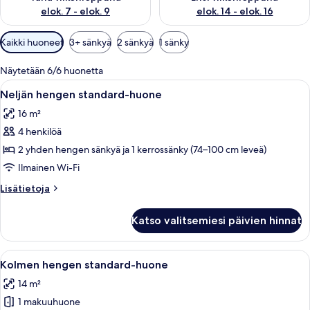
elok. 7 - elok. 9
elok. 14 - elok. 16
Huoneille
Kaikki huoneet
3+ sänkyä
2 sänkyä
1 sänky
saatavilla
olevia
Näytetään 6/6 huonetta
suodattimia
Avaa
Moderni hotellihuone, jossa on kerros
9
Neljän hengen standard-huone
kaikki
16 m²
huonetyypin
4 henkilöä
Neljän
hengen
2 yhden hengen sänkyä ja 1 kerrossänky (74–100 cm leveä)
standard-
Ilmainen Wi-Fi
huone
Lisätietoja
Lisätietoja
kuvat
huoneesta
Neljän
Katso valitsemiesi päivien hinnat
hengen
standard-
huone
Avaa
Hotellihuone, jossa on kaksi sänkyä, tu
11
Kolmen hengen standard-huone
kaikki
14 m²
huonetyypin
1 makuuhuone
Kolmen