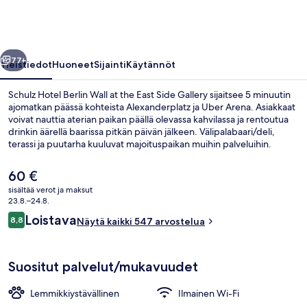
at
the
East
llinen
Seuraava
Side
77+
Yleistiedot
Huoneet
Sijainti
Käytännöt
Gallery
Schulz Hotel Berlin Wall at the East Side Gallery sijaitsee 5 minuutin
valokuvagalleria
ajomatkan päässä kohteista Alexanderplatz ja Uber Arena. Asiakkaat
voivat nauttia aterian paikan päällä olevassa kahvilassa ja rentoutua
drinkin äärellä baarissa pitkän päivän jälkeen. Välipalabaari/deli,
terassi ja puutarha kuuluvat majoituspaikan muihin palveluihin.
Matkailijat arvostavat majoituspaikan avuliasta henkilökuntaa ja hyvää
sijaintia.
Nykyinen
60 €
hinta
sisältää verot ja maksut
on
23.8.–24.8.
Ravintola
60 €
Arvostelut
Loistava
8,8
Näytä kaikki 547 arvostelua
8,8 kautta 10.
Suositut palvelut/mukavuudet
Lemmikkiystävällinen
Ilmainen Wi-Fi