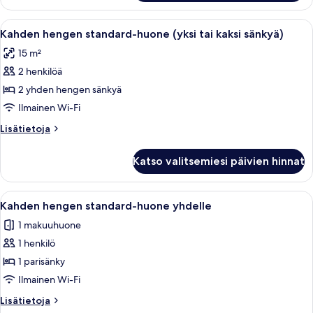
superior-
kuvat
huone
Avaa
Hotellihuone, jossa on sänky, kirjoitus
8
(yksi
Kahden hengen standard-huone (yksi tai kaksi sänkyä)
kaikki
tai
15 m²
kaksi
huonetyypin
sänkyä)
2 henkilöä
Kahden
hengen
2 yhden hengen sänkyä
standard-
Ilmainen Wi-Fi
huone
Lisätietoja
Lisätietoja
(yksi
huoneesta
tai
Kahden
Katso valitsemiesi päivien hinnat
hengen
kaksi
standard-
sänkyä)
huone
Avaa
Yhden hengen sänky, jossa on puinen p
kuvat
5
(yksi
Kahden hengen standard-huone yhdelle
kaikki
tai
1 makuuhuone
kaksi
huonetyypin
sänkyä)
1 henkilö
Kahden
hengen
1 parisänky
standard-
Ilmainen Wi-Fi
huone
Lisätietoja
Lisätietoja
yhdelle
huoneesta