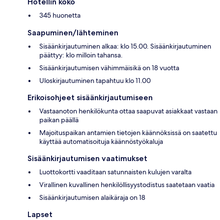
Hotellin koko
345 huonetta
Saapuminen/lähteminen
Sisäänkirjautuminen alkaa: klo 15.00. Sisäänkirjautuminen
päättyy: klo milloin tahansa.
Sisäänkirjautumisen vähimmäisikä on 18 vuotta
Uloskirjautuminen tapahtuu klo 11.00
Erikoisohjeet sisäänkirjautumiseen
Vastaanoton henkilökunta ottaa saapuvat asiakkaat vastaan
paikan päällä
Majoituspaikan antamien tietojen käännöksissä on saatettu
käyttää automatisoituja käännöstyökaluja
Sisäänkirjautumisen vaatimukset
Luottokortti vaaditaan satunnaisten kulujen varalta
Virallinen kuvallinen henkilöllisyystodistus saatetaan vaatia
Sisäänkirjautumisen alaikäraja on 18
Lapset