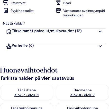
Ilmastointi
Baari
Pyykinpesutilat
Vastaanotto avoinna ympäri
vuorokauden
Näytä kaikki
Tärkeimmät palvelut/mukavuudet
(12)
Perheille
(6)
Huonevaihtoehdot
Tarkista näiden päivien saatavuus
Tarkista tämän illan saatavuus elok. 7 - elok. 8
Tarkista huomisen saatavuus el
Tänä iltana
Huomenna
elok. 7 - elok. 8
elok. 8 - elok. 9
Tarkista tämän viikonlopun saatavuus elok. 7 - elok. 9
Tarkista ensi viikonlopun saatav
Tänä viikonloppuna
Ensi viikonloppuna