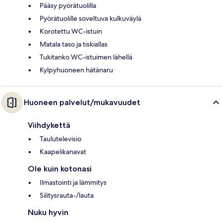
Pääsy pyörätuolilla
Pyörätuolille soveltuva kulkuväylä
Korotettu WC-istuin
Matala taso ja tiskiallas
Tukitanko WC-istuimen lähellä
Kylpyhuoneen hätänaru
Huoneen palvelut/mukavuudet
Viihdykettä
Taulutelevisio
Kaapelikanavat
Ole kuin kotonasi
Ilmastointi ja lämmitys
Silitysrauta-/lauta
Nuku hyvin