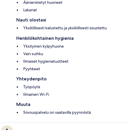
Äänieristetyt huoneet
Lakanat
Nauti olostasi
Yksilöllisesti kalustettu ja yksilöllisesti sisustettu
Henkilökohtainen hygienia
Yksityinen kylpyhuone
Vain suihku
Ilmaiset hygieniatuotteet
Pyyhkeet
Yhteydenpito
Työpöytä
Ilmainen Wi-Fi
Muuta
Siivouspalvelu on saatavilla pyynnöstä