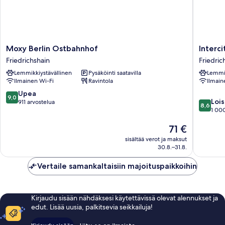
Moxy
Intercit
Moxy Berlin Ostbahnhof
Interc
Berlin
Berlin
Friedrichshain
Friedric
Ostbahnhof
Ostbah
Lemmikkiystävällinen
Pysäköinti saatavilla
Lemmik
Friedrichshain
Friedric
Ilmainen Wi-Fi
Ravintola
Ilmain
9.0
Upea
9,0
8.6
Lois
kautta
911 arvostelua
8,6
kautta
1 000
10,
10,
Upea,
Hinta
71 €
Loistava,
911
on
1 000
arvostelua
sisältää verot ja maksut
71 €
arvostel
30.8.–31.8.
Vertaile samankaltaisiin majoituspaikkoihin
Kirjaudu sisään nähdäksesi käytettävissä olevat alennukset ja
edut. Lisää uusia, palkitsevia seikkailuja!