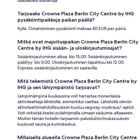
saadaksesi lisätietoja.
Tarjoaako Crowne Plaza Berlin City Centre by IHG
pysäköintipaikkoja paikan päällä?
Kyllä. Omatoiminen pysäköinti maksaa 40 EUR per päivä.
Mitkä ovat majoituspaikan Crowne Plaza Berlin City
Centre by IHG sisään- ja uloskirjautumisajat?
Sisäänkirjautuminen alkaa: klo 15.00. Sisäänkirjautuminen
päättyy: klo 0.00. Uloskirjautuminen tapahtuu klo 12.00.
Express-sisäänkirjautuminen on saatavilla.
Mitä tekemistä Crowne Plaza Berlin City Centre by
IHG ja sen lähiympäristö tarjoavat?
Lämpimämpinä kuukausina voit harrastaa monenlaisia
aktiviteetteja lähistöllä, esimerkiksi vaeltaa. Lähistöllä oleviin
aktiviteettimahdollisuuksiin kuuluu segway-vuokraus/-ajelut.
Voit virkistää itseäsi pulahtamalla uimaan sisäuima-altaaseen.
Muihin tämän hotellin tarjoamiin palveluihin/mukavuuksiin
kuuluvat sauna ja kuntokeskus.
Millaisella alueella Crowne Plaza Berlin City Centre