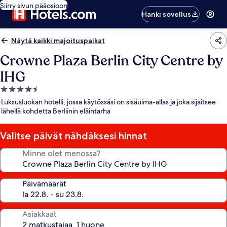
Siirry sivun pääosioon
Hanki sovellus
Näytä kaikki majoituspaikat
Crowne Plaza Berlin City Centre by
IHG
4.5
tähden
Luksusluokan hotelli, jossa käytössäsi on sisäuima-allas ja joka sijaitsee
majoituspaikka
lähellä kohdetta Berliinin eläintarha
Valitse päivät nähdäksesi hinnat
Minne olet menossa?
Päivämäärät
Asiakkaat