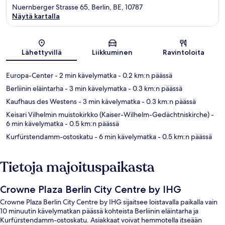
Nuernberger Strasse 65, Berlin, BE, 10787
Näytä kartalla
Kartta
Lähettyvillä
Liikkuminen
Ravintoloita
Europa-Center
- 2 min kävelymatka
- 0.2 km:n päässä
Berliinin eläintarha
- 3 min kävelymatka
- 0.3 km:n päässä
Kaufhaus des Westens
- 3 min kävelymatka
- 0.3 km:n päässä
Keisari Vilhelmin muistokirkko (Kaiser-Wilhelm-Gedächtniskirche)
-
6 min kävelymatka
- 0.5 km:n päässä
Kurfürstendamm-ostoskatu
- 6 min kävelymatka
- 0.5 km:n päässä
Tietoja majoituspaikasta
Crowne Plaza Berlin City Centre by IHG
Crowne Plaza Berlin City Centre by IHG sijaitsee loistavalla paikalla vain
10 minuutin kävelymatkan päässä kohteista Berliinin eläintarha ja
Kurfürstendamm-ostoskatu. Asiakkaat voivat hemmotella itseään