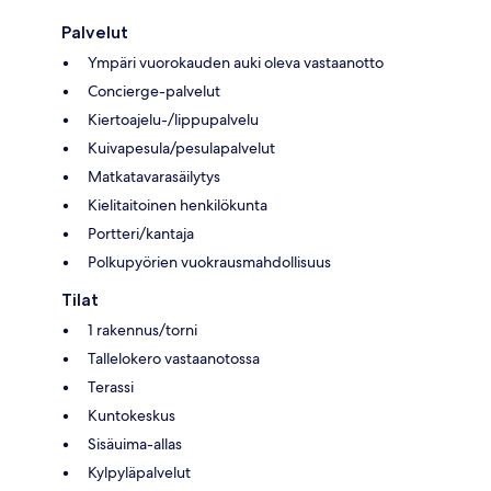
Palvelut
Ympäri vuorokauden auki oleva vastaanotto
Concierge-palvelut
Kiertoajelu-/lippupalvelu
Kuivapesula/pesulapalvelut
Matkatavarasäilytys
Kielitaitoinen henkilökunta
Portteri/kantaja
Polkupyörien vuokrausmahdollisuus
Tilat
1 rakennus/torni
Tallelokero vastaanotossa
Terassi
Kuntokeskus
Sisäuima-allas
Kylpyläpalvelut