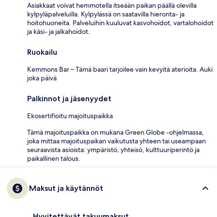
Asiakkaat voivat hemmotella itseään paikan päällä olevilla
kylpyläpalveluilla. Kylpylässä on saatavilla hieronta- ja
hoitohuoneita. Palveluihin kuuluvat kasvohoidot, vartalohoidot
ja käsi- ja jalkahoidot.
Ruokailu
Kemmons Bar – Tämä baari tarjoilee vain kevyitä aterioita. Auki
joka päivä
Palkinnot ja jäsenyydet
Ekosertifioitu majoituspaikka
Tämä majoituspaikka on mukana Green Globe -ohjelmassa,
joka mittaa majoituspaikan vaikutusta yhteen tai useampaan
seuraavista asioista: ympäristö, yhteisö, kulttuuriperintö ja
paikallinen talous.
Maksut ja käytännöt
Hyvitettävät takuumaksut