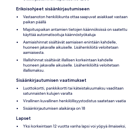
Erikoisohjeet sisäänkirjautumiseen
Vastaanoton henkilökunta ottaa saapuvat asiakkaat vastaan
paikan päällä
Majoituspaikan antamien tietojen käännöksissä on saatettu
käyttää automatisoituja käännöstyökaluja
Aamiaishinnat sisältävät aamiaisen enintään kahdelle,
huoneen jakavalle aikuiselle. Lisähenkilöitä veloitetaan
aamiaisesta.
Illallishinnat sisältävät illallisen korkeintaan kahdelle
huoneen jakavalle aikuiselle. Lisähenkilöiltä veloitetaan
illallismaksu.
Sisäänkirjautumisen vaatimukset
Luottokortti, pankkikortti tai käteistakuumaksu vaaditaan
satunnaisten kulujen varalta
Virallinen kuvallinen henkilöllisyystodistus saatetaan vaatia
Sisäänkirjautumisen alaikäraja on 18
Lapset
Yksi korkeintaan 12 vuotta vanha lapsi voi yöpyä ilmaiseksi,