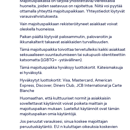
Majoituspaikassa on tarjolla yhdistettäviä/vierekkäisiä
huoneita, joiden saatavuus on rajoitettua. Niitä voi pyytää
ottamalla yhteyttä majoituspaikkaan. Yhteystiedot löytyvät
varausvahvistuksesta.
Vain majoituspaikkaan rekisteröityneet asiakkaat voivat
oleskella huoneissa.
Paikan päältä löytyvät palosammutin, palovaroitin ja
ikkunakalterit takaavat asiakkaiden turvallisuuden.
Tämä majoituspaikka toivottaa tervetulleiksi kaikki asiakkaat
seksuaaliseen suuntautumiseen tai sukupuoli-identiteettiin
katsomatta (LGBTQ+ -ystävällinen).
Tämä majoituspaikka hyväksyy luottokortit. Käteismaksuja
ei hyväksytä.
Hyväksytyt luottokortit: Visa, Mastercard, American
Express, Discover, Diners Club, JCB International ja Carte
Blanche
Huomaathan, että kulttuuriset normit ja asiakkaisiin
sovellettavat käytännöt voivat poiketa maittain ja
majoituspaikan mukaan. Luetellut käytännöt ovat tämän
majoituspaikan omia käytäntöjä.
Jos peruutat varauksesi, sinua koskee majoittajan
peruutuskäytäntö. EU:n kuluttajan oikeuksia koskevien