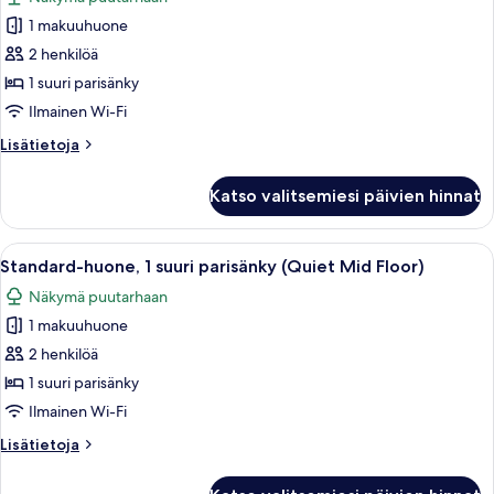
huonetyypin
1 makuuhuone
Standard-
huone,
2 henkilöä
1
1 suuri parisänky
suuri
Ilmainen Wi-Fi
parisänky
Lisätietoja
Lisätietoja
(Quiet
huoneesta
High
Standard-
Katso valitsemiesi päivien hinnat
huone,
Floor)
1
kuvat
suuri
Avaa
Moderni hotellihuone, jossa on työpöytä
6
parisänky
Standard-huone, 1 suuri parisänky (Quiet Mid Floor)
kaikki
(Quiet
Näkymä puutarhaan
High
huonetyypin
Floor)
1 makuuhuone
Standard-
huone,
2 henkilöä
1
1 suuri parisänky
suuri
Ilmainen Wi-Fi
parisänky
Lisätietoja
Lisätietoja
(Quiet
huoneesta
Mid
Standard-