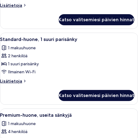
hengen
Lisätietoja
Lisätietoja
sänkyä
huoneesta
kuvat
Sviitti,
Katso valitsemiesi päivien hinnat
2
yhden
hengen
Avaa
Hotellihuone, jossa on sänky, työpöytä, 
7
sänkyä
Standard-huone, 1 suuri parisänky
kaikki
1 makuuhuone
huonetyypin
2 henkilöä
Standard-
huone,
1 suuri parisänky
1
Ilmainen Wi-Fi
suuri
Lisätietoja
Lisätietoja
parisänky
huoneesta
kuvat
Standard-
Katso valitsemiesi päivien hinnat
huone,
1
suuri
Avaa
Hotellihuone, jossa on suuri sänky, tele
5
parisänky
Premium-huone, useita sänkyjä
kaikki
1 makuuhuone
huonetyypin
4 henkilöä
Premium-