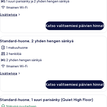
huone,
1 suuri parisänky ja 2 yhden hengen sänkyä
useita
Ilmainen Wi-Fi
sänkyjä
Lisätietoja
Lisätietoja
kuvat
huoneesta
Premium-
Katso valitsemiesi päivien hinnat
huone,
useita
sänkyjä
Avaa
Hotellihuone, jossa on kaksi sänkyä, ty
5
Standard-huone, 2 yhden hengen sänkyä
kaikki
1 makuuhuone
huonetyypin
2 henkilöä
Standard-
huone,
2 yhden hengen sänkyä
2
Ilmainen Wi-Fi
yhden
Lisätietoja
Lisätietoja
hengen
huoneesta
sänkyä
Standard-
Katso valitsemiesi päivien hinnat
huone,
kuvat
2
yhden
Avaa
Hotellihuone, jossa on sänky, yöpöytä l
7
hengen
Standard-huone, 1 suuri parisänky (Quiet High Floor)
kaikki
sänkyä
Näkymä puutarhaan