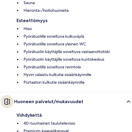
Sauna
Hieronta-/hoitohuoneita
Esteettömyys
Hissi
Pyörätuolille soveltuva kulkuväylä
Pyörätuolille soveltuva yleinen WC
Pyörätuolin käyttäjille soveltuva vastaanottotiski
Pyörätuolin käyttäjille soveltuva kuntokeskus
Pyörätuolille soveltuva ravintola
Hyvin valaistu kulkutie sisäänkäynnille
Portaaton kulkutie sisäänkäynnille
Huoneen palvelut/mukavuudet
Viihdykettä
40-tuumainen taulutelevisio
Premium-kaapelikanavat