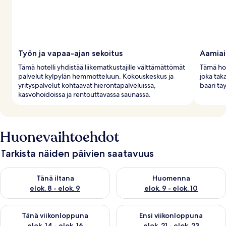
Työn ja vapaa-ajan sekoitus
Aamiai
Tämä hotelli yhdistää liikematkustajille välttämättömät
Tämä hot
palvelut kylpylän hemmotteluun. Kokouskeskus ja
joka tak
yrityspalvelut kohtaavat hierontapalveluissa,
baari t
kasvohoidoissa ja rentouttavassa saunassa.
Huonevaihtoehdot
Tarkista näiden päivien saatavuus
Tarkista tämän illan saatavuus elok. 8 - elok. 9
Tarkista huomisen saatavuus el
Tänä iltana
Huomenna
elok. 8 - elok. 9
elok. 9 - elok. 10
Tarkista tämän viikonlopun saatavuus elok. 14 - elok. 16
Tarkista ensi viikonlopun saata
Tänä viikonloppuna
Ensi viikonloppuna
elok. 14 - elok. 16
elok. 21 - elok. 23