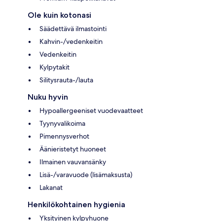
Ole kuin kotonasi
Säädettävä ilmastointi
Kahvin-/vedenkeitin
Vedenkeitin
Kylpytakit
Silitysrauta-/lauta
Nuku hyvin
Hypoallergeeniset vuodevaatteet
Tyynyvalikoima
Pimennysverhot
Äänieristetyt huoneet
Ilmainen vauvansänky
Lisä-/varavuode (lisämaksusta)
Lakanat
Henkilökohtainen hygienia
Yksityinen kylpyhuone