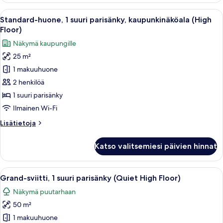
Avaa
Hotellihuone, jossa on suuri sänky, työp
4
Standard-huone, 1 suuri parisänky, kaupunkinäköala (High
kaikki
Floor)
huonetyypin
Näkymä kaupungille
Standard-
25 m²
huone,
1 makuuhuone
1
suuri
2 henkilöä
parisänky,
1 suuri parisänky
kaupunkinäköala
Ilmainen Wi-Fi
(High
Lisätietoja
Lisätietoja
Floor)
huoneesta
kuvat
Standard-
Katso valitsemiesi päivien hinnat
huone,
1
suuri
Avaa
Hotellihuone, jossa on suuri sänky, työp
7
parisänky,
Grand-sviitti, 1 suuri parisänky (Quiet High Floor)
kaikki
kaupunkinäköala
Näkymä puutarhaan
(High
huonetyypin
Floor)
50 m²
Grand-
sviitti,
1 makuuhuone