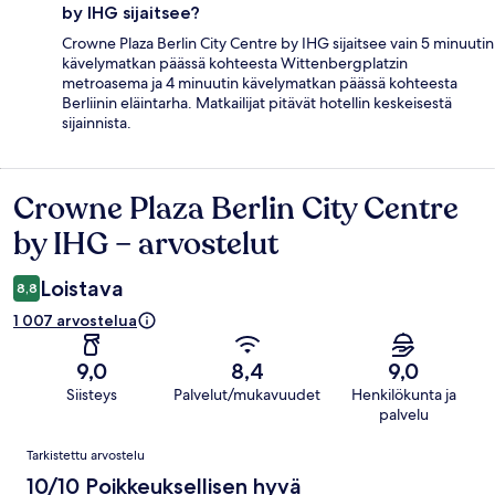
by IHG sijaitsee?
Crowne Plaza Berlin City Centre by IHG sijaitsee vain 5 minuutin
kävelymatkan päässä kohteesta Wittenbergplatzin
metroasema ja 4 minuutin kävelymatkan päässä kohteesta
Berliinin eläintarha. Matkailijat pitävät hotellin keskeisestä
sijainnista.
Crowne Plaza Berlin City Centre
Arvostelut
by IHG – arvostelut
Loistava
8,8
1 007 arvostelua
9,0
8,4
9,0
Siisteys
Palvelut/mukavuudet
Henkilökunta ja
palvelu
Arvostelut
Tarkistettu arvostelu
10/10 Poikkeuksellisen hyvä