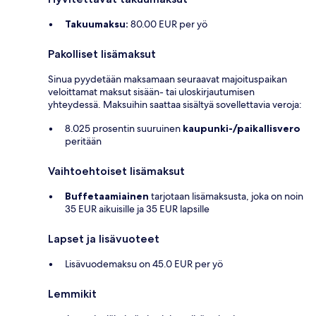
Takuumaksu:
80.00 EUR per yö
Pakolliset lisämaksut
Sinua pyydetään maksamaan seuraavat majoituspaikan
veloittamat maksut sisään- tai uloskirjautumisen
yhteydessä. Maksuihin saattaa sisältyä sovellettavia veroja:
8.025 prosentin suuruinen
kaupunki-/paikallisvero
peritään
Vaihtoehtoiset lisämaksut
Buffetaamiainen
tarjotaan lisämaksusta, joka on noin
35 EUR aikuisille ja 35 EUR lapsille
Lapset ja lisävuoteet
Lisävuodemaksu on 45.0 EUR per yö
Lemmikit