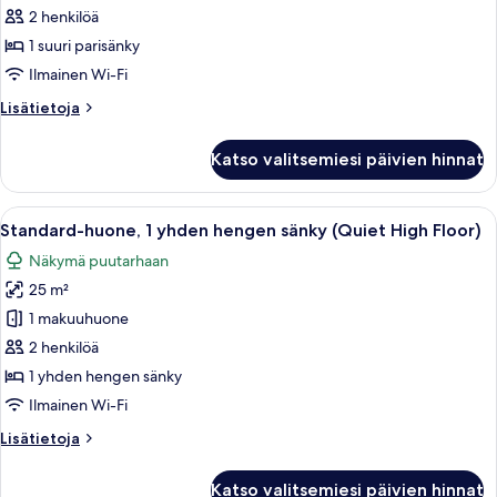
1
2 henkilöä
suuri
1 suuri parisänky
parisänky
Ilmainen Wi-Fi
(Quiet
Lisätietoja
Lisätietoja
High
huoneesta
Floor)
Grand-
Katso valitsemiesi päivien hinnat
kuvat
sviitti,
1
suuri
Avaa
Hotellihuone, jossa on sänky, työpöytä, 
7
parisänky
Standard-huone, 1 yhden hengen sänky (Quiet High Floor)
kaikki
(Quiet
Näkymä puutarhaan
High
huonetyypin
Floor)
25 m²
Standard-
huone,
1 makuuhuone
1
2 henkilöä
yhden
1 yhden hengen sänky
hengen
Ilmainen Wi-Fi
sänky
Lisätietoja
Lisätietoja
(Quiet
huoneesta
High
Standard-
Katso valitsemiesi päivien hinnat
huone,