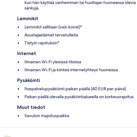
kun hän käyttää vanhemman tai huoltajan huoneessa olevia
sänkyjä.
Lemmikit
Lemmikit sallitaan (vain koirat)*
Avustajaeläimet tervetulleita
Tietyin rajoituksin*
Internet
Ilmainen Wi-Fi yleisissä tiloissa
Ilmainen Wi-Fi ja kiinteä internetyhteys huoneissa
Pysäköinti
Itsepalvelupysäköinti paikan päällä (40 EUR per päivä)
Paikan päällä olevalla pysäköintialueella on korkeusrajoitus
Muut tiedot
Savuton majoituspaikka