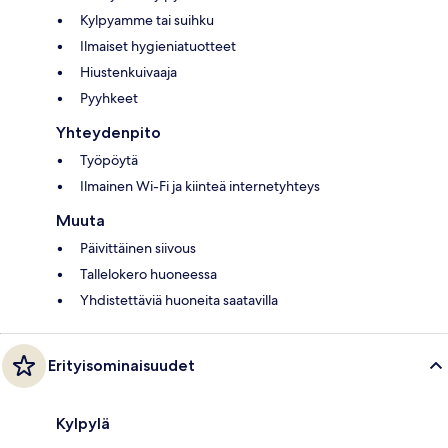
Kylpyamme tai suihku
Ilmaiset hygieniatuotteet
Hiustenkuivaaja
Pyyhkeet
Yhteydenpito
Työpöytä
Ilmainen Wi-Fi ja kiinteä internetyhteys
Muuta
Päivittäinen siivous
Tallelokero huoneessa
Yhdistettäviä huoneita saatavilla
Erityisominaisuudet
Kylpylä