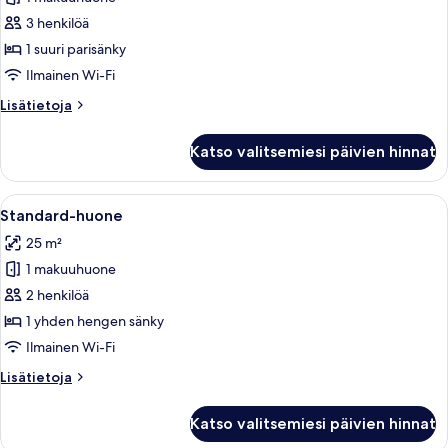
Sviitti,
1
3 henkilöä
suuri
1 suuri parisänky
parisänky
Ilmainen Wi-Fi
kuvat
Lisätietoja
Lisätietoja
huoneesta
Sviitti,
Katso valitsemiesi päivien hinnat
1
suuri
parisänky
Avaa
Hotellihuone, jossa on sänky, yöpöytä l
12
Standard-huone
kaikki
25 m²
huonetyypin
1 makuuhuone
Standard-
huone
2 henkilöä
kuvat
1 yhden hengen sänky
Ilmainen Wi-Fi
Lisätietoja
Lisätietoja
huoneesta
Standard-
Katso valitsemiesi päivien hinnat
huone