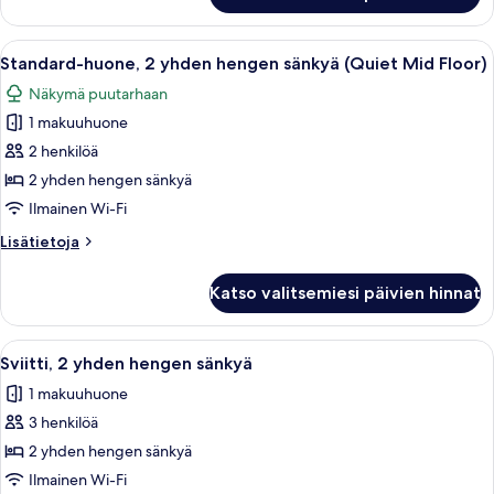
Floor)
1
kuvat
yhden
Avaa
Hotellihuone, jossa on sänky, yöpöytä l
5
hengen
Standard-huone, 2 yhden hengen sänkyä (Quiet Mid Floor)
kaikki
sänky
Näkymä puutarhaan
(Quiet
huonetyypin
High
1 makuuhuone
Standard-
Floor)
huone,
2 henkilöä
2
2 yhden hengen sänkyä
yhden
Ilmainen Wi-Fi
hengen
Lisätietoja
Lisätietoja
sänkyä
huoneesta
(Quiet
Standard-
Katso valitsemiesi päivien hinnat
huone,
Mid
2
Floor)
yhden
Avaa
Hotellihuone, jossa on sänky, yöpöytä l
kuvat
10
hengen
Sviitti, 2 yhden hengen sänkyä
kaikki
sänkyä
1 makuuhuone
(Quiet
huonetyypin
Mid
3 henkilöä
Sviitti,
Floor)
2
2 yhden hengen sänkyä
yhden
Ilmainen Wi-Fi