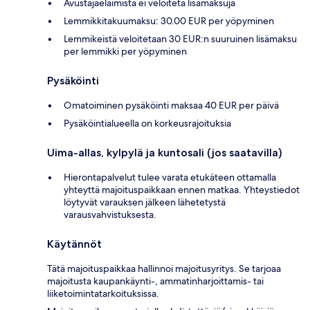
Avustajaeläimistä ei veloiteta lisämaksuja
Lemmikkitakuumaksu: 30.00 EUR per yöpyminen
Lemmikeistä veloitetaan 30 EUR:n suuruinen lisämaksu
per lemmikki per yöpyminen
Pysäköinti
Omatoiminen pysäköinti maksaa 40 EUR per päivä
Pysäköintialueella on korkeusrajoituksia
Uima-allas, kylpylä ja kuntosali (jos saatavilla)
Hierontapalvelut tulee varata etukäteen ottamalla
yhteyttä majoituspaikkaan ennen matkaa. Yhteystiedot
löytyvät varauksen jälkeen lähetetystä
varausvahvistuksesta.
Käytännöt
Tätä majoituspaikkaa hallinnoi majoitusyritys. Se tarjoaa
majoitusta kaupankäynti-, ammatinharjoittamis- tai
liiketoimintatarkoituksissa.