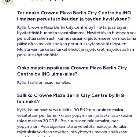
Tarjoaako Crowne Plaza Berlin City Centre by IHG
ilmaisen peruutusoikeuden ja täyden hyvityksen?
Kyllä, Crowne Plaza Berlin City Centre by IHG tarjoaa täysin
hyvitettäviä huoneita sivustollamme. Hyvitettävän huoneen voi
peruuttaa siihen asti, kunnes sisäänkirjautumiseen on muutama
päivä aikaa majoituspaikan peruutuskäytännöistä riippuen.
Muista vain tarkistaa tarkat ehdot ja rajoitukset majoituspaikan
peruutuskäytännöistä.
Onko majoituspaikassa Crowne Plaza Berlin City
Centre by IHG uima-allas?
Kyllä, täällä on sisäuima-allas.
Salliiko Crowne Plaza Berlin City Centre by IHG
lemmikit?
Kyllä, koirat ovat tervetulleita. 30 EUR:n suuruinen maksu
veloitetaan per lemmikki per yöpyminen, ja lisäksi asiakkaiden
tulee maksaa 30.00 EUR:n suuruinen takuumaksu per
yöpyminen. Avustajaeläimistä ei veloiteta maksuja. Joitakin
rajoituksia voidaan soveltaa, ota yhteyttä majoituspaikkaan