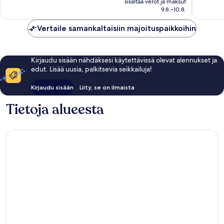
arvostel
2 605
sisältää verot ja maksut
95 €
9.8.–10.8.
arvostelua
Vertaile samankaltaisiin majoituspaikkoihin
Kirjaudu sisään nähdäksesi käytettävissä olevat alennukset ja
edut. Lisää uusia, palkitsevia seikkailuja!
Kirjaudu sisään
Liity, se on ilmaista
Tietoja alueesta