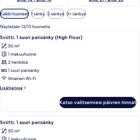
Huoneille
Kaikki huoneet
1 sänky
2 sänkyä
3+ sänkyä
saatavilla
olevia
Näytetään 13/13 huonetta
suodattimia
Avaa
Hotellihuone, jossa on suuri sänky, ty
4
Sviitti, 1 suuri parisänky (High Floor)
kaikki
50 m²
huonetyypin
1 makuuhuone
Sviitti,
1
2 henkilöä
suuri
1 suuri parisänky
parisänky
Ilmainen Wi-Fi
(High
Lisätietoja
Lisätietoja
Floor)
huoneesta
kuvat
Sviitti,
Katso valitsemiesi päivien hinnat
1
suuri
parisänky
Avaa
Sviitti, 1 suuri parisänky | Allergiate
12
(High
Sviitti, 1 suuri parisänky
kaikki
Floor)
50 m²
huonetyypin
1 makuuhuone