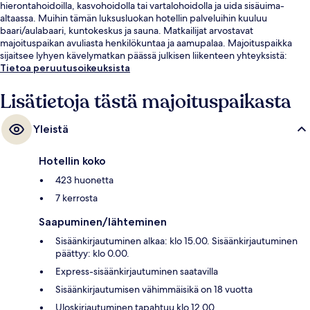
hierontahoidoilla, kasvohoidolla tai vartalohoidolla ja uida sisäuima-
altaassa. Muihin tämän luksusluokan hotellin palveluihin kuuluu
baari/aulabaari, kuntokeskus ja sauna. Matkailijat arvostavat
majoituspaikan avuliasta henkilökuntaa ja aamupalaa. Majoituspaikka
sijaitsee lyhyen kävelymatkan päässä julkisen liikenteen yhteyksistä:
Wittenbergplatzin metroasema sijaitsee 5 minuutin ja Augsburger
Tietoa peruutusoikeuksista
straßen metroasema 8 minuutin kävelymatkan päässä.
Lisätietoja tästä majoituspaikasta
Yleistä
Hotellin koko
423 huonetta
7 kerrosta
Saapuminen/lähteminen
Sisäänkirjautuminen alkaa: klo 15.00. Sisäänkirjautuminen
päättyy: klo 0.00.
Express-sisäänkirjautuminen saatavilla
Sisäänkirjautumisen vähimmäisikä on 18 vuotta
Uloskirjautuminen tapahtuu klo 12.00