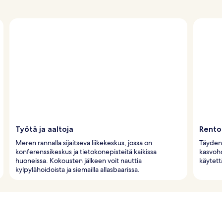
Työtä ja aaltoja
Rento
Meren rannalla sijaitseva liikekeskus, jossa on
Täyden 
konferenssikeskus ja tietokonepisteitä kaikissa
kasvoho
huoneissa. Kokousten jälkeen voit nauttia
käytett
kylpylähoidoista ja siemailla allasbaarissa.