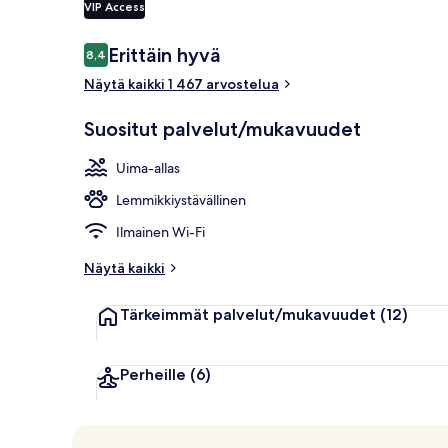
VIP Access
Arvostelut
Erittäin hyvä
8,4
8,4 kautta 10.
Ilmakuva
Näytä kaikki 1 467 arvostelua
Suositut palvelut/mukavuudet
Uima-allas
Lemmikkiystävällinen
Ilmainen Wi-Fi
Näytä kaikki
Tärkeimmät palvelut/mukavuudet
(12)
Perheille
(6)