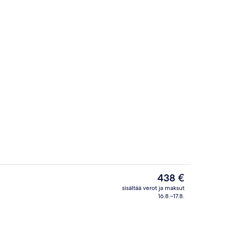
Sisäänkäynti
an video – videon lähettänyt Jet Set with Sarita
Nykyinen
438 €
hinta
sisältää verot ja maksut
on
16.8.–17.8.
Ravintola
438 €