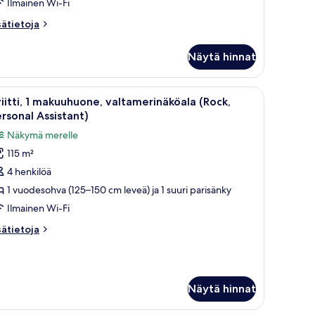
Ilmainen Wi-Fi
uvat
sätietoja
sätietoja
oneesta
luxe-
Näytä hinnat
one,
ittainen
ltamerinäköala
levisio, työpöytä ja näköala rannalle.
vaa
Moderni hotellihuone, jossa on suuri parveke,
11
ing)
iitti, 1 makuuhuone, valtamerinäköala (Rock,
ikki
rsonal Assistant)
uonetyypin
Näkymä merelle
iitti,
115 m²
4 henkilöä
akuuhuone,
altamerinäköala
1 vuodesohva (125–150 cm leveä) ja 1 suuri parisänky
Rock,
Ilmainen Wi-Fi
ersonal
sätietoja
sätietoja
ssistant)
oneesta
uvat
itti,
kuuhuone,
Näytä hinnat
ltamerinäköala
ock,