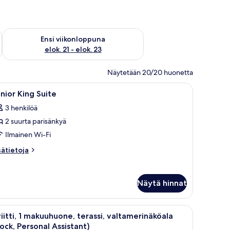
ok. 14 - elok. 16
Tarkista ensi viikonlopun saatavuus elok. 21 - elok. 23
Ensi viikonloppuna
elok. 21 - elok. 23
Näytetään 20/20 huonetta
änky, työpöytä, näköala rannalle ja ruokailutila.
vaa
Moderni hotellihuone, jossa on sänky, yöpöyt
10
nior King Suite
ikki
3 henkilöä
uonetyypin
2 suurta parisänkyä
unior
ing
Ilmainen Wi-Fi
uite
sätietoja
sätietoja
uvat
oneesta
nior
ng
Näytä hinnat
ite
a uima-allas, aurinkotuoleja ja nuotiopaikka.
vaa
Kattoterassi, jossa on aurinkotuoleja, sohva ja
12
iitti, 1 makuuhuone, terassi, valtamerinäköala
ikki
ock, Personal Assistant)