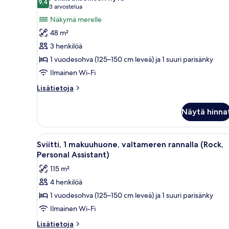
huonetyypin
9,4
9,4 kautta 10
(3
3 arvostelua
Huone,
arvostelua)
Näkymä merelle
valtamerinäköala
48 m²
(Rock
3 henkilöä
Royalty,
1 vuodesohva (125–150 cm leveä) ja 1 suuri parisänky
King)
Ilmainen Wi-Fi
kuvat
Lisätietoja
Lisätietoja
huoneesta
Huone,
Näytä hinna
valtamerinäköala
(Rock
Royalty,
Avaa
Moderni kylpyhuone, jossa on er
11
King)
Sviitti, 1 makuuhuone, valtameren rannalla (Rock,
kaikki
Personal Assistant)
huonetyypin
115 m²
Sviitti,
4 henkilöä
1
1 vuodesohva (125–150 cm leveä) ja 1 suuri parisänky
makuuhuone,
valtameren
Ilmainen Wi-Fi
rannalla
Lisätietoja
Lisätietoja