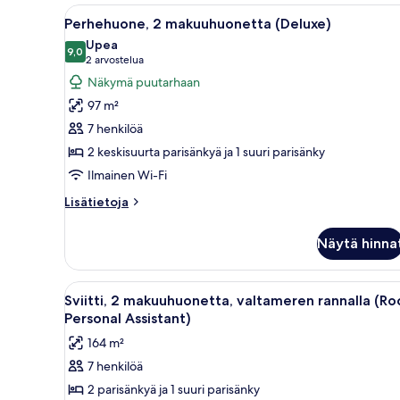
King)
Avaa
Moderni hotellihuone, jossa on
11
Perhehuone, 2 makuuhuonetta (Deluxe)
kaikki
Upea
huonetyypin
9,0
9,0 kautta 10
(2
2 arvostelua
Perhehuone,
arvostelua)
Näkymä puutarhaan
2
97 m²
makuuhuonetta
7 henkilöä
(Deluxe)
2 keskisuurta parisänkyä ja 1 suuri parisänky
kuvat
Ilmainen Wi-Fi
Lisätietoja
Lisätietoja
huoneesta
Perhehuone,
Näytä hinna
2
makuuhuonetta
(Deluxe)
Avaa
Moderni kylpyhuone, jossa on er
12
Sviitti, 2 makuuhuonetta, valtameren rannalla (Ro
kaikki
Personal Assistant)
huonetyypin
164 m²
Sviitti,
7 henkilöä
2
2 parisänkyä ja 1 suuri parisänky
makuuhuonetta,