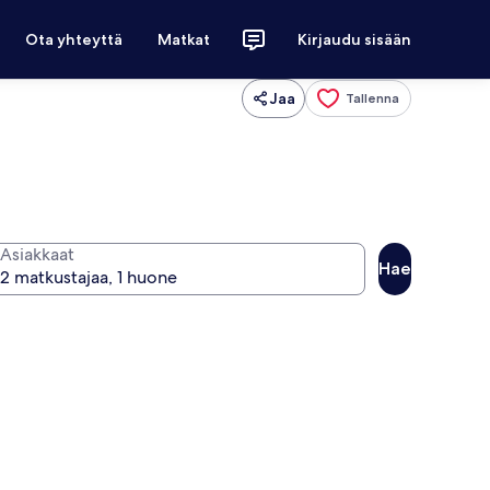
Ota yhteyttä
Matkat
Kirjaudu sisään
Jaa
Tallenna
Asiakkaat
Hae