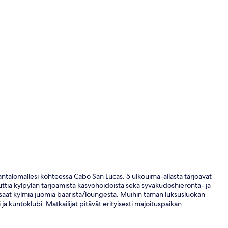
Sisällönluoj
rantalomallesi kohteessa Cabo San Lucas. 5 ulkouima-allasta tarjoavat
auttia kylpylän tarjoamista kasvohoidoista sekä syväkudoshieronta- ja
äksi saat kylmiä juomia baarista/loungesta. Muihin tämän luksusluokan
Kokoustilat
ja kuntoklubi. Matkailijat pitävät erityisesti majoituspaikan