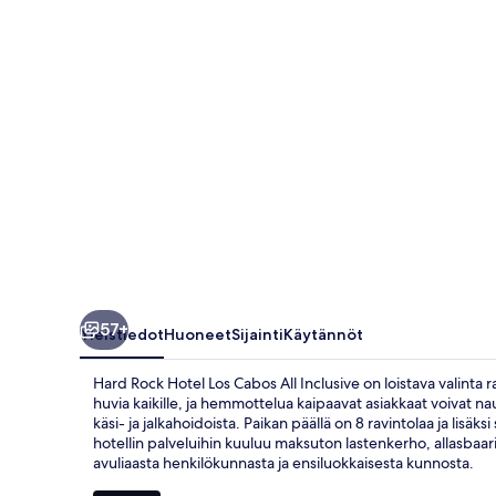
All
Inclusive
valokuvagalleria
57+
Yleistiedot
Huoneet
Sijainti
Käytännöt
Hard Rock Hotel Los Cabos All Inclusive on loistava valinta 
huvia kaikille, ja hemmottelua kaipaavat asiakkaat voivat n
käsi- ja jalkahoidoista. Paikan päällä on 8 ravintolaa ja lis
hotellin palveluihin kuuluu maksuton lastenkerho, allasbaari 
avuliaasta henkilökunnasta ja ensiluokkaisesta kunnosta.