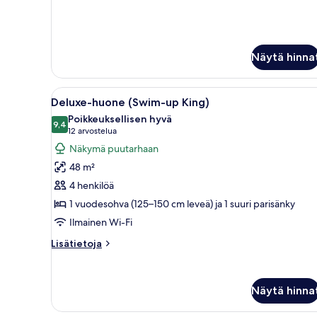
(Rock,
huoneesta
Sviitti,
Personal
1
Assistant)
makuuhuone,
kuvat
valtameren
Näytä hinna
rannalla
(Rock,
Avaa
Moderni hotellihuone, jossa on
Personal
9
Deluxe-huone (Swim-up King)
Assistant)
kaikki
Poikkeuksellisen hyvä
huonetyypin
9,4
9,4 kautta 10
(12
12 arvostelua
Deluxe-
arvostelua)
Näkymä puutarhaan
huone
48 m²
(Swim-
4 henkilöä
up
1 vuodesohva (125–150 cm leveä) ja 1 suuri parisänky
King)
Ilmainen Wi-Fi
kuvat
Lisätietoja
Lisätietoja
huoneesta
Deluxe-
huone
Näytä hinna
(Swim-
up