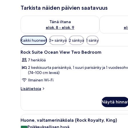
Tarkista näiden päivien saatavuus
Tarkista tämän illan saatavuus elok. 8 - elok. 9
Tarkista huomi
Tänä iltana
elok. 8 - elok. 9
el
Huoneille
Kaikki huoneet
3+ sänkyä
2 sänkyä
1 sänky
saatavilla
Avaa
Moderni hotellihuone, jossa on 
olevia
15
Rock Suite Ocean View Two Bedroom
kaikki
suodattimia
7 henkilöä
huonetyypin
2 keskisuurta parisänkyä, 1 suuri parisänky ja 1 vuodesoh
Rock
(74–100 cm leveä)
Suite
Ilmainen Wi-Fi
Ocean
View
Lisätietoja
Lisätietoja
huoneesta
Two
Rock
Bedroom
Näytä hinna
Suite
kuvat
Ocean
View
Avaa
Sininen kangaskassi, jossa on et
10
Two
Huone, valtamerinäköala (Rock Royalty, King)
kaikki
Bedroom
Poikkeuksellisen hyvä