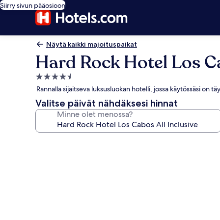
Siirry sivun pääosioon
Näytä kaikki majoituspaikat
Hard Rock Hotel Los Ca
4.5
tähden
Rannalla sijaitseva luksusluokan hotelli, jossa käytössäsi on 
majoituspaikka
Valitse päivät nähdäksesi hinnat
Minne olet menossa?
Majoituspaikan
Hard
Rock
Hotel
Los
Cabos