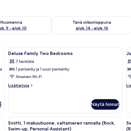
sen saatavuus elok. 9 - elok. 10
Tarkista tämän viikonlopun saatavuus el
Huomenna
Tänä viikonloppuna
ok. 9 - elok. 10
elok. 14 - elok. 16
sänky, sohva, työpöytä ja televisio.
Avaa
Moderni hotellihuone, jossa on suuri s
A
10
Deluxe Family Two Bedrooms
Ju
kaikki
ka
7 henkilöä
huonetyypin
h
va
1 parisänky ja 1 suuri parisänky
Deluxe
J
Family
K
Ilmainen Wi-Fi
Two
S
Lisätietoja
Li
Lisätietoja
Li
Bedrooms
k
huoneesta
hu
Deluxe
Ju
kuvat
Family
Ki
t
Näytä hinnat
Two
Su
Bedrooms
iketti, on sängyllä, jossa on valkoiset ja keltaiset vuodevaatteet.
Avaa
Moderni hotellihuoneisto, jossa on om
A
13
Sviitti, 1 makuuhuone, valtameren rannalla (Rock,
Sv
kaikki
ka
Swim-up, Personal Assistant)
(R