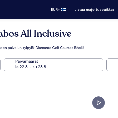
•
EUR
Listaa majoituspaikkasi
bos All Inclusive
täyden palvelun kylpylä; Diamante Golf Courses lähellä
Päivämäärät