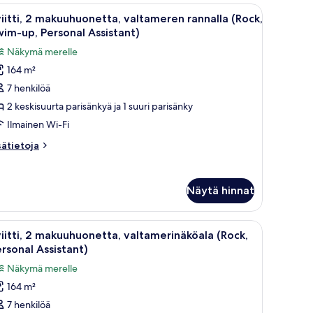
rsonal
sohva ja ruokailualue.
vaa
Moderni hotellihuoneisto, jossa on oma uima-a
sistant)
13
iitti, 2 makuuhuonetta, valtameren rannalla (Rock,
ikki
im-up, Personal Assistant)
uonetyypin
Näkymä merelle
iitti,
164 m²
7 henkilöä
akuuhuonetta,
altameren
2 keskisuurta parisänkyä ja 1 suuri parisänky
annalla
Ilmainen Wi-Fi
Rock,
sätietoja
sätietoja
wim-
oneesta
p,
itti,
ersonal
Näytä hinnat
kuuhuonetta,
ssistant)
ltameren
uvat
nnalla
.
levisio, työpöytä ja näköala rannalle.
vaa
Moderni hotellihuone, jossa on suuri parveke,
13
ock,
iitti, 2 makuuhuonetta, valtamerinäköala (Rock,
ikki
im-
rsonal Assistant)
,
uonetyypin
Näkymä merelle
rsonal
iitti,
sistant)
164 m²
7 henkilöä
akuuhuonetta,