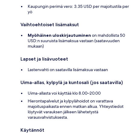
Kaupungin perimä vero: 3.35 USD per majoitustila per
yö
Vaihtoehtoiset lisämaksut
Myöhäinen uloskirjautuminen
on mahdollista 50
USD:n suuruista lisämaksua vastaan (saatavuuden
mukaan)
Lapset ja lisävuoteet
Lastenvahti on saatavilla lisämaksua vastaan
Uima-allas, kylpylä ja kuntosali (jos saatavilla)
Uima-allasta voi käyttää klo 8.00–20.00
Hierontapalvelut ja kylpylähoidot on varattava
majoituspaikasta ennen matkan alkua. Yhteystiedot
löytyvät varauksen jälkeen lähetetystä
varausvahvistuksesta.
Käytännöt