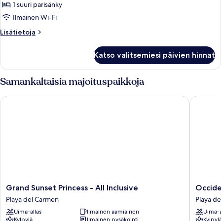
Suite
1 suuri parisänky
kuvat
Ilmainen Wi-Fi
Lisätietoja
Lisätietoja
huoneesta
Laguna
Katso valitsemiesi päivien hinnat
Villa
Suite
Samankaltaisia majoituspaikkoja
Grand Sunset Princess - All Inclusive
Occidenta
Grand
Occiden
Grand Sunset Princess - All Inclusive
Occiden
Sunset
at
Playa del Carmen
Playa d
Princess
Xcaret
Uima-allas
Ilmainen aamiainen
Uima-a
-
Destinat
Kylpylä
Ilmainen pysäköinti
Kylpyl