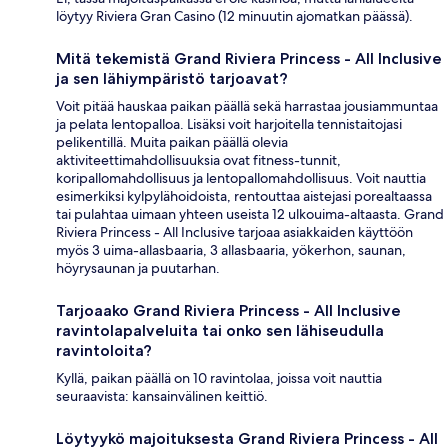
löytyy Riviera Gran Casino (12 minuutin ajomatkan päässä).
Mitä tekemistä Grand Riviera Princess - All Inclusive
ja sen lähiympäristö tarjoavat?
Voit pitää hauskaa paikan päällä sekä harrastaa jousiammuntaa
ja pelata lentopalloa. Lisäksi voit harjoitella tennistaitojasi
pelikentillä. Muita paikan päällä olevia
aktiviteettimahdollisuuksia ovat fitness-tunnit,
koripallomahdollisuus ja lentopallomahdollisuus. Voit nauttia
esimerkiksi kylpylähoidoista, rentouttaa aistejasi porealtaassa
tai pulahtaa uimaan yhteen useista 12 ulkouima-altaasta. Grand
Riviera Princess - All Inclusive tarjoaa asiakkaiden käyttöön
myös 3 uima-allasbaaria, 3 allasbaaria, yökerhon, saunan,
höyrysaunan ja puutarhan.
Tarjoaako Grand Riviera Princess - All Inclusive
ravintolapalveluita tai onko sen lähiseudulla
ravintoloita?
Kyllä, paikan päällä on 10 ravintolaa, joissa voit nauttia
seuraavista: kansainvälinen keittiö.
Löytyykö majoituksesta Grand Riviera Princess - All