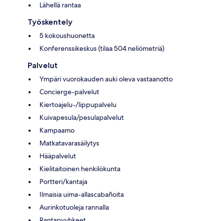
Lähellä rantaa
Työskentely
5 kokoushuonetta
Konferenssikeskus (tilaa 504 neliömetriä)
Palvelut
Ympäri vuorokauden auki oleva vastaanotto
Concierge-palvelut
Kiertoajelu-/lippupalvelu
Kuivapesula/pesulapalvelut
Kampaamo
Matkatavarasäilytys
Hääpalvelut
Kielitaitoinen henkilökunta
Portteri/kantaja
Ilmaisia uima-allascabañoita
Aurinkotuoleja rannalla
Rantapyyhkeet