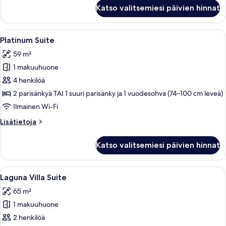
kuvat
Deluxe
Katso valitsemiesi päivien hinnat
Room,
Pool
Access
Avaa
Moderni makuuhuone, jossa on suuri sä
9
(Pool
Platinum Suite
kaikki
View)
59 m²
huonetyypin
1 makuuhuone
Platinum
Suite
4 henkilöä
kuvat
2 parisänkyä TAI 1 suuri parisänky ja 1 vuodesohva (74–100 cm leveä)
Ilmainen Wi-Fi
Lisätietoja
Lisätietoja
huoneesta
Platinum
Katso valitsemiesi päivien hinnat
Suite
Avaa
Moderni makuuhuone, jossa on suuri sä
8
Laguna Villa Suite
kaikki
65 m²
huonetyypin
1 makuuhuone
Laguna
Villa
2 henkilöä