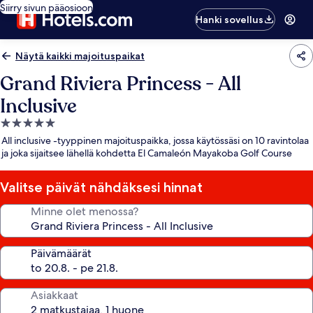
Siirry sivun pääosioon
Hanki sovellus
Näytä kaikki majoituspaikat
Grand Riviera Princess - All
Inclusive
5.0
tähden
All inclusive -tyyppinen majoituspaikka, jossa käytössäsi on 10 ravintolaa
majoituspaikka
ja joka sijaitsee lähellä kohdetta El Camaleón Mayakoba Golf Course
Valitse päivät nähdäksesi hinnat
Minne olet menossa?
Päivämäärät
Asiakkaat