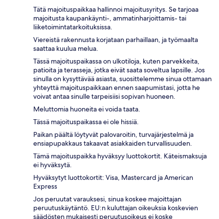
Tätä majoituspaikkaa hallinnoi majoitusyritys. Se tarjoaa
majoitusta kaupankäynti-, ammatinharjoittamis- tai
liiketoimintatarkoituksissa.
Viereistä rakennusta korjataan parhaillaan, ja työmaalta
saattaa kuulua melua.
Tässä majoituspaikassa on ulkotiloja, kuten parvekkeita,
patioita ja terasseja, jotka eivät saata soveltua lapsille. Jos
sinulla on kysyttävää asiasta, suosittelemme sinua ottamaan
yhteyttä majoituspaikkaan ennen saapumistasi, jotta he
voivat antaa sinulle tarpeisiisi sopivan huoneen.
Meluttomia huoneita ei voida taata.
Tässä majoituspaikassa ei ole hissiä.
Paikan päältä löytyvät palovaroitin, turvajärjestelmä ja
ensiapupakkaus takaavat asiakkaiden turvallisuuden.
Tämä majoituspaikka hyväksyy luottokortit. Käteismaksuja
ei hyväksytä.
Hyväksytyt luottokortit: Visa, Mastercard ja American
Express
Jos peruutat varauksesi, sinua koskee majoittajan
peruutuskäytäntö. EU:n kuluttajan oikeuksia koskevien
säädösten mukaisesti peruutusoikeus ei koske