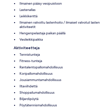
Ilmainen pääsy vesipuistoon
Lastenallas
Leikkikenttä
Ilmainen valvottu lastenhoito / ilmaiset valvotut lasten
aktiviteetit
Hengenpelastaja paikan päällä
Vesileikkipaikka
Aktiviteetteja
Tennistunteja
Fitness-tunteja
Rantalentopallomahdollisuus
Koripallomahdollisuus
Jousiammuntamahdollisuus
Iltaviihdettä
Shoppailumahdollisuus
Biljardipöytä
Pöytätennismahdollisuus