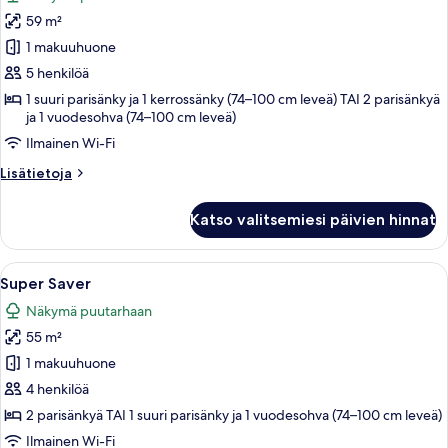
huonetyypin
59 m²
Family
Club
1 makuuhuone
Deluxe
5 henkilöä
kuvat
1 suuri parisänky ja 1 kerrossänky (74–100 cm leveä) TAI 2 parisänkyä
ja 1 vuodesohva (74–100 cm leveä)
Ilmainen Wi-Fi
Lisätietoja
Lisätietoja
huoneesta
Family
Katso valitsemiesi päivien hinnat
Club
Deluxe
Avaa
Hotellihuone, jossa on suuri sänky, ty
3
Super Saver
kaikki
Näkymä puutarhaan
huonetyypin
55 m²
Super
Saver
1 makuuhuone
kuvat
4 henkilöä
2 parisänkyä TAI 1 suuri parisänky ja 1 vuodesohva (74–100 cm leveä)
Ilmainen Wi-Fi