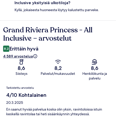
Inclusive yksityisiä ulkotiloja?
Kyllä, jokaisesta huoneesta löytyy kalustettu parveke.
Grand Riviera Princess - All
Arvostelut
Inclusive – arvostelut
Erittäin hyvä
8,2
4 589 arvostelua
8,6
8,2
8,6
Siisteys
Palvelut/mukavuudet
Henkilökunta ja
palvelu
Arvostelut
Tarkistettu arvostelu
4/10 Kohtalainen
20.3.2025
En saanut hyvää palvelua koska olin yksin, ravintoloissa istuin
keskellä ravintolaa tai heti sisäänkäynnin yhteydessä.