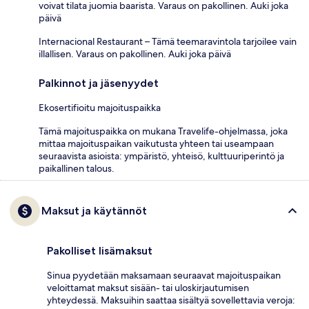
voivat tilata juomia baarista. Varaus on pakollinen. Auki joka
päivä
Internacional Restaurant – Tämä teemaravintola tarjoilee vain
illallisen. Varaus on pakollinen. Auki joka päivä
Palkinnot ja jäsenyydet
Ekosertifioitu majoituspaikka
Tämä majoituspaikka on mukana Travelife-ohjelmassa, joka
mittaa majoituspaikan vaikutusta yhteen tai useampaan
seuraavista asioista: ympäristö, yhteisö, kulttuuriperintö ja
paikallinen talous.
Maksut ja käytännöt
Pakolliset lisämaksut
Sinua pyydetään maksamaan seuraavat majoituspaikan
veloittamat maksut sisään- tai uloskirjautumisen
yhteydessä. Maksuihin saattaa sisältyä sovellettavia veroja: