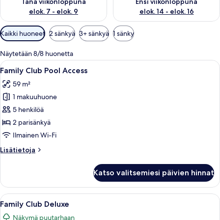
Tänä viikonloppuna
Ensi viikonloppuna
elok. 7 - elok. 9
elok. 14 - elok. 16
Huoneille
Kaikki huoneet
2 sänkyä
3+ sänkyä
1 sänky
saatavilla
olevia
Näytetään 8/8 huonetta
suodattimia
Avaa
Parveke, jossa on lasikaide, uima-allas 
5
Family Club Pool Access
kaikki
59 m²
huonetyypin
1 makuuhuone
Family
Club
5 henkilöä
Pool
2 parisänkyä
Access
Ilmainen Wi-Fi
kuvat
Lisätietoja
Lisätietoja
huoneesta
Family
Katso valitsemiesi päivien hinnat
Club
Pool
Access
Avaa
Moderni hotellihuone, jossa on sohva, 
4
Family Club Deluxe
kaikki
Näkymä puutarhaan