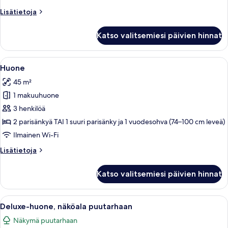
Lisätietoja
Lisätietoja
huoneesta
Super
Katso valitsemiesi päivien hinnat
Saver
Avaa
Huone | Näkymä huoneesta
7
Huone
kaikki
45 m²
huonetyypin
1 makuuhuone
Huone
kuvat
3 henkilöä
2 parisänkyä TAI 1 suuri parisänky ja 1 vuodesohva (74–100 cm leveä)
Ilmainen Wi-Fi
Lisätietoja
Lisätietoja
huoneesta
Huone
Katso valitsemiesi päivien hinnat
Avaa
Hotellihuone, jossa on suuri sänky, ty
4
Deluxe-huone, näköala puutarhaan
kaikki
Näkymä puutarhaan
huonetyypin