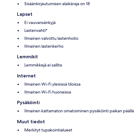
Sisäänkirjautumisen alaikäraja on 18
Lapset
Ei vauvansänkyjä
Lastenvahti*
Ilmainen valvottu lastenhoito
Ilmainen lastenkerho
Lemmikit
Lemmikkejä ei sallita
Internet
Ilmainen Wi-Fi yleisissä tiloissa
Ilmainen Wi-Fi huoneissa
Pysäköinti
Ilmainen kattamaton omatoiminen pysäköinti paikan päällä
Muut tiedot
Merkityt tupakointialueet