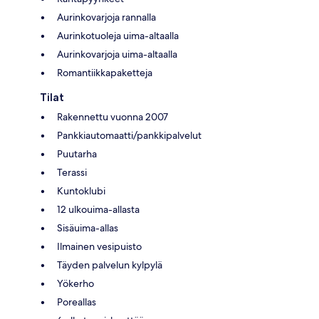
Aurinkovarjoja rannalla
Aurinkotuoleja uima-altaalla
Aurinkovarjoja uima-altaalla
Romantiikkapaketteja
Tilat
Rakennettu vuonna 2007
Pankkiautomaatti/pankkipalvelut
Puutarha
Terassi
Kuntoklubi
12 ulkouima-allasta
Sisäuima-allas
Ilmainen vesipuisto
Täyden palvelun kylpylä
Yökerho
Poreallas