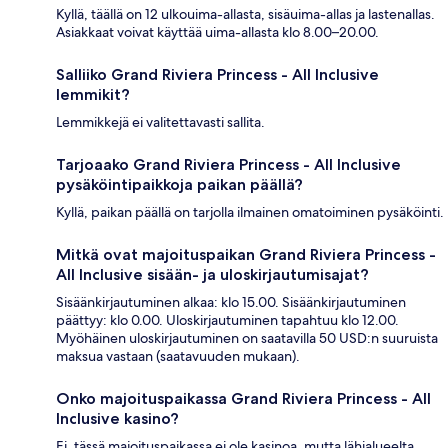
Kyllä, täällä on 12 ulkouima-allasta, sisäuima-allas ja lastenallas.
Asiakkaat voivat käyttää uima-allasta klo 8.00–20.00.
Salliiko Grand Riviera Princess - All Inclusive
lemmikit?
Lemmikkejä ei valitettavasti sallita.
Tarjoaako Grand Riviera Princess - All Inclusive
pysäköintipaikkoja paikan päällä?
Kyllä, paikan päällä on tarjolla ilmainen omatoiminen pysäköinti.
Mitkä ovat majoituspaikan Grand Riviera Princess -
All Inclusive sisään- ja uloskirjautumisajat?
Sisäänkirjautuminen alkaa: klo 15.00. Sisäänkirjautuminen
päättyy: klo 0.00. Uloskirjautuminen tapahtuu klo 12.00.
Myöhäinen uloskirjautuminen on saatavilla 50 USD:n suuruista
maksua vastaan (saatavuuden mukaan).
Onko majoituspaikassa Grand Riviera Princess - All
Inclusive kasino?
Ei, tässä majoituspaikassa ei ole kasinoa, mutta lähialueelta