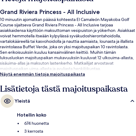
Grand Riviera Princess - All Inclusive
10 minuutin ajomatkan päässä kohteesta El Camaleón Mayakoba Golf
Course sijaitseva Grand Riviera Princess - All Inclusive tarjoaa
asiakkaidensa käyttöön maksuttoman vesipuiston ja yökerhon. Asiakkaat
voivat hemmotella itseään kylpylässä syväkudoshierontahoidolla,
vartalokääreellä tai kasvohoidolla ja nauttia aamiaista, lounasta ja illallista
ravintolassa Buffet Verde, joka on yksi majoituspaikan 10 ravintolasta.
Sen erikoisuuksiin kuuluu kansainvälinen keittiö. Muihin tämän
luksusluokan majoituspaikan mukavuuksiin kuuluvat 12 ulkouima-allasta,
sisäuima-allas ja maksuton lastenkerho. Matkailijat arvostavat
majoituspaikan uima-allasta ja avuliasta henkilökuntaa.
Näytä enemmän tietoja majoituspaikasta
Lisätietoja tästä majoituspaikasta
Yleistä
Hotellin koko
674 huonetta
3 kerrosta