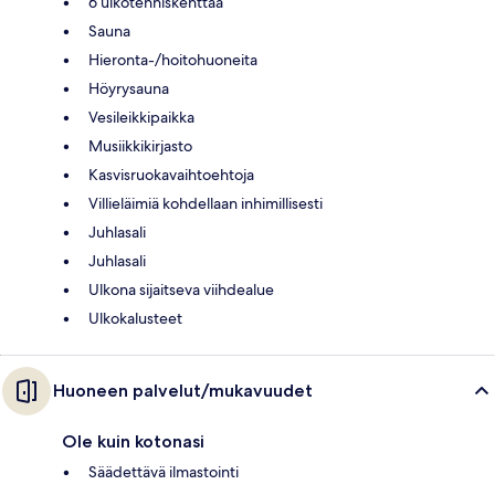
6 ulkotenniskenttää
Sauna
Hieronta-/hoitohuoneita
Höyrysauna
Vesileikkipaikka
Musiikkikirjasto
Kasvisruokavaihtoehtoja
Villieläimiä kohdellaan inhimillisesti
Juhlasali
Juhlasali
Ulkona sijaitseva viihdealue
Ulkokalusteet
Huoneen palvelut/mukavuudet
Ole kuin kotonasi
Säädettävä ilmastointi