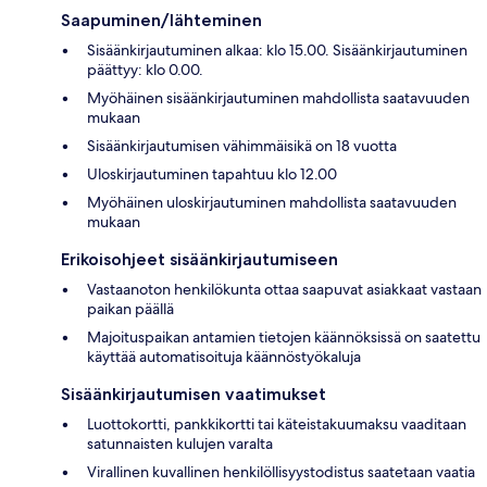
Saapuminen/lähteminen
Sisäänkirjautuminen alkaa: klo 15.00. Sisäänkirjautuminen
päättyy: klo 0.00.
Myöhäinen sisäänkirjautuminen mahdollista saatavuuden
mukaan
Sisäänkirjautumisen vähimmäisikä on 18 vuotta
Uloskirjautuminen tapahtuu klo 12.00
Myöhäinen uloskirjautuminen mahdollista saatavuuden
mukaan
Erikoisohjeet sisäänkirjautumiseen
Vastaanoton henkilökunta ottaa saapuvat asiakkaat vastaan
paikan päällä
Majoituspaikan antamien tietojen käännöksissä on saatettu
käyttää automatisoituja käännöstyökaluja
Sisäänkirjautumisen vaatimukset
Luottokortti, pankkikortti tai käteistakuumaksu vaaditaan
satunnaisten kulujen varalta
Virallinen kuvallinen henkilöllisyystodistus saatetaan vaatia