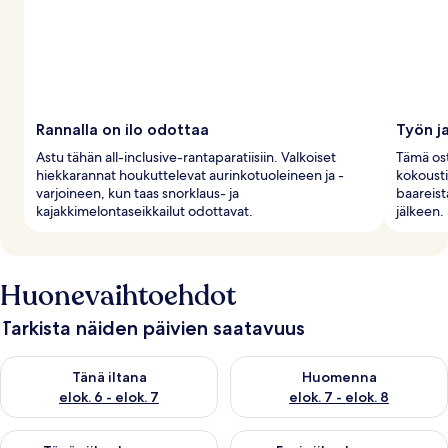
Rannalla on ilo odottaa
Työn ja
Astu tähän all-inclusive-rantaparatiisiin. Valkoiset
Tämä ost
hiekkarannat houkuttelevat aurinkotuoleineen ja -
kokoustil
varjoineen, kun taas snorklaus- ja
baareist
kajakkimelontaseikkailut odottavat.
jälkeen.
Huonevaihtoehdot
Tarkista näiden päivien saatavuus
Tarkista tämän illan saatavuus elok. 6 - elok. 7
Tarkista huomisen saatavuus el
Tänä iltana
Huomenna
elok. 6 - elok. 7
elok. 7 - elok. 8
Tarkista tämän viikonlopun saatavuus elok. 7 - elok. 9
Tarkista ensi viikonlopun saatav