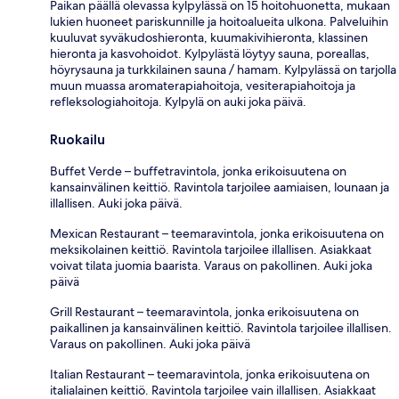
Paikan päällä olevassa kylpylässä on 15 hoitohuonetta, mukaan
lukien huoneet pariskunnille ja hoitoalueita ulkona. Palveluihin
kuuluvat syväkudoshieronta, kuumakivihieronta, klassinen
hieronta ja kasvohoidot. Kylpylästä löytyy sauna, poreallas,
höyrysauna ja turkkilainen sauna / hamam. Kylpylässä on tarjolla
muun muassa aromaterapiahoitoja, vesiterapiahoitoja ja
refleksologiahoitoja. Kylpylä on auki joka päivä.
Ruokailu
Buffet Verde – buffetravintola, jonka erikoisuutena on
kansainvälinen keittiö. Ravintola tarjoilee aamiaisen, lounaan ja
illallisen. Auki joka päivä.
Mexican Restaurant – teemaravintola, jonka erikoisuutena on
meksikolainen keittiö. Ravintola tarjoilee illallisen. Asiakkaat
voivat tilata juomia baarista. Varaus on pakollinen. Auki joka
päivä
Grill Restaurant – teemaravintola, jonka erikoisuutena on
paikallinen ja kansainvälinen keittiö. Ravintola tarjoilee illallisen.
Varaus on pakollinen. Auki joka päivä
Italian Restaurant – teemaravintola, jonka erikoisuutena on
italialainen keittiö. Ravintola tarjoilee vain illallisen. Asiakkaat