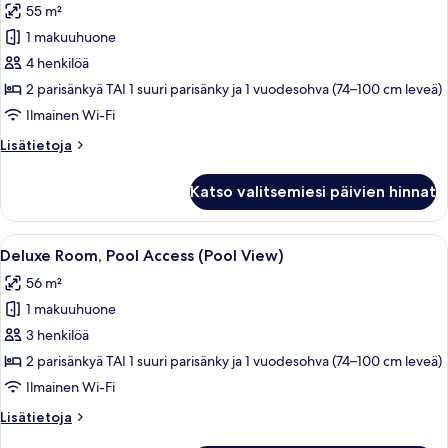
55 m²
Deluxe-
huone,
1 makuuhuone
näköala
4 henkilöä
puutarhaan
2 parisänkyä TAI 1 suuri parisänky ja 1 vuodesohva (74–100 cm leveä)
kuvat
Ilmainen Wi-Fi
Lisätietoja
Lisätietoja
huoneesta
Deluxe-
Katso valitsemiesi päivien hinnat
huone,
näköala
puutarhaan
Avaa
Kirkkaan sinisen veden uima-allas, jon
5
Deluxe Room, Pool Access (Pool View)
kaikki
56 m²
huonetyypin
1 makuuhuone
Deluxe
Room,
3 henkilöä
Pool
2 parisänkyä TAI 1 suuri parisänky ja 1 vuodesohva (74–100 cm leveä)
Access
Ilmainen Wi-Fi
(Pool
Lisätietoja
Lisätietoja
View)
huoneesta