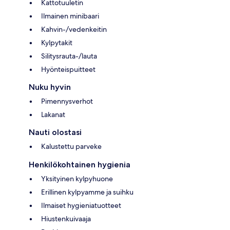
Kattotuuletin
Ilmainen minibaari
Kahvin-/vedenkeitin
Kylpytakit
Silitysrauta-/lauta
Hyönteispuitteet
Nuku hyvin
Pimennysverhot
Lakanat
Nauti olostasi
Kalustettu parveke
Henkilökohtainen hygienia
Yksityinen kylpyhuone
Erillinen kylpyamme ja suihku
Ilmaiset hygieniatuotteet
Hiustenkuivaaja