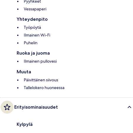
Pyyhkeet
Vessapaperi
Yhteydenpito
Työpöytä
Ilmainen Wi-Fi
Puhelin
Ruoka ja juoma
Ilmainen pullovesi
Muuta
Päivittäinen siivous
Tallelokero huoneessa
Erityisominaisuudet
Kylpylä