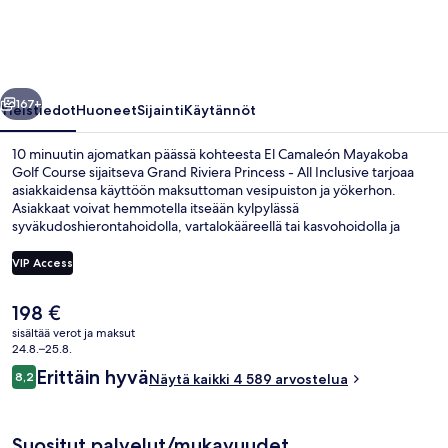
All
Inclusive
valokuvagalleria
llinen
Seuraava
167+
Yleistiedot
Huoneet
Sijainti
Käytännöt
10 minuutin ajomatkan päässä kohteesta El Camaleón Mayakoba
Golf Course sijaitseva Grand Riviera Princess - All Inclusive tarjoaa
asiakkaidensa käyttöön maksuttoman vesipuiston ja yökerhon.
Asiakkaat voivat hemmotella itseään kylpylässä
syväkudoshierontahoidolla, vartalokääreellä tai kasvohoidolla ja
nauttia aamiaista, lounasta ja illallista ravintolassa Buffet Verde, joka
on yksi majoituspaikan 10 ravintolasta. Sen erikoisuuksiin kuuluu
VIP Access
kansainvälinen keittiö. Muihin tämän luksusluokan majoituspaikan
mukavuuksiin kuuluvat 12 ulkouima-allasta, sisäuima-allas ja
Nykyinen
198 €
maksuton lastenkerho. Matkailijat arvostavat majoituspaikan uima-
Sisäuima-allas, 12 ulkouima-allasta, il
hinta
allasta ja avuliasta henkilökuntaa.
sisältää verot ja maksut
on
24.8.–25.8.
198 €
Arvostelut
Erittäin hyvä
8,2
Näytä kaikki 4 589 arvostelua
8,2 kautta 10.
Suositut palvelut/mukavuudet