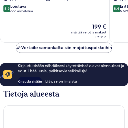
All
-
Inclusive
All
8.6
8.4
Loistava
Erit
8,6
8,4
Playa
Inclusiv
kautta
kautta
666 arvostelua
5 62
del
Playa
10,
10,
Carmen
del
Loistava,
Erittäin
Hinta
199 €
Carmen
666
hyvä,
on
arvostelua
5 620
sisältää verot ja maksut
199 €
arvostel
1.9.–2.9.
Vertaile samankaltaisiin majoituspaikkoihin
Kirjaudu sisään nähdäksesi käytettävissä olevat alennukset ja
edut. Lisää uusia, palkitsevia seikkailuja!
Kirjaudu sisään
Liity, se on ilmaista
Tietoja alueesta