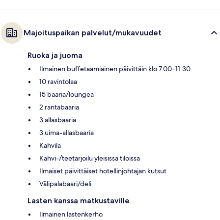
Majoituspaikan palvelut/mukavuudet
Ruoka ja juoma
Ilmainen buffetaamiainen päivittäin klo 7.00–11.30
10 ravintolaa
15 baaria/loungea
2 rantabaaria
3 allasbaaria
3 uima-allasbaaria
Kahvila
Kahvi-/teetarjoilu yleisissä tiloissa
Ilmaiset päivittäiset hotellinjohtajan kutsut
Välipalabaari/deli
Lasten kanssa matkustaville
Ilmainen lastenkerho