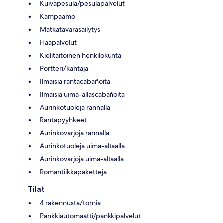
Kuivapesula/pesulapalvelut
Kampaamo
Matkatavarasäilytys
Hääpalvelut
Kielitaitoinen henkilökunta
Portteri/kantaja
Ilmaisia rantacabañoita
Ilmaisia uima-allascabañoita
Aurinkotuoleja rannalla
Rantapyyhkeet
Aurinkovarjoja rannalla
Aurinkotuoleja uima-altaalla
Aurinkovarjoja uima-altaalla
Romantiikkapaketteja
Tilat
4 rakennusta/tornia
Pankkiautomaatti/pankkipalvelut