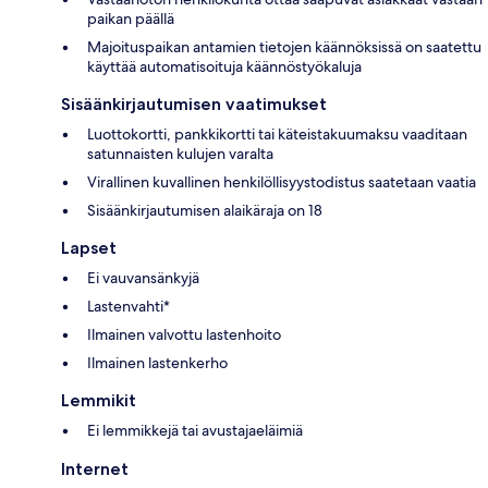
paikan päällä
Majoituspaikan antamien tietojen käännöksissä on saatettu
käyttää automatisoituja käännöstyökaluja
Sisäänkirjautumisen vaatimukset
Luottokortti, pankkikortti tai käteistakuumaksu vaaditaan
satunnaisten kulujen varalta
Virallinen kuvallinen henkilöllisyystodistus saatetaan vaatia
Sisäänkirjautumisen alaikäraja on 18
Lapset
Ei vauvansänkyjä
Lastenvahti*
Ilmainen valvottu lastenhoito
Ilmainen lastenkerho
Lemmikit
Ei lemmikkejä tai avustajaeläimiä
Internet