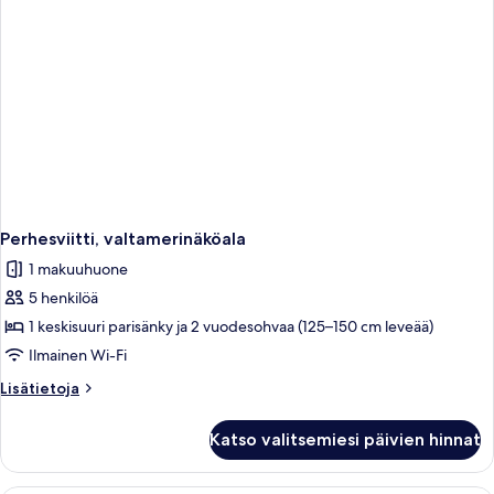
Perhesviitti, valtamerinäköala
1 makuuhuone
5 henkilöä
1 keskisuuri parisänky ja 2 vuodesohvaa (125–150 cm leveää)
Ilmainen Wi-Fi
Lisätietoja
Lisätietoja
huoneesta
Perhesviitti,
Katso valitsemiesi päivien hinnat
valtamerinäköala