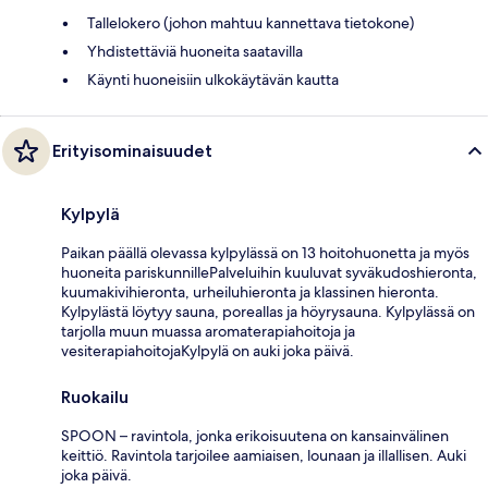
Tallelokero (johon mahtuu kannettava tietokone)
Yhdistettäviä huoneita saatavilla
Käynti huoneisiin ulkokäytävän kautta
Erityisominaisuudet
Kylpylä
Paikan päällä olevassa kylpylässä on 13 hoitohuonetta ja myös
huoneita pariskunnillePalveluihin kuuluvat syväkudoshieronta,
kuumakivihieronta, urheiluhieronta ja klassinen hieronta.
Kylpylästä löytyy sauna, poreallas ja höyrysauna. Kylpylässä on
tarjolla muun muassa aromaterapiahoitoja ja
vesiterapiahoitojaKylpylä on auki joka päivä.
Ruokailu
SPOON – ravintola, jonka erikoisuutena on kansainvälinen
keittiö. Ravintola tarjoilee aamiaisen, lounaan ja illallisen. Auki
joka päivä.