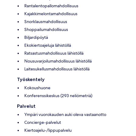
Rantalentopallomahdollisuus
Kajakkimelontamahdollisuus
Snorklausmahdollisuus
Shoppailumahdollisuus
Biljardipöytä
Ekokiertoajeluja lähistöllä
Ratsastusmahdollisuus lähistöllä
Nousuvarjoilumahdollisuus lähistöllä
Laitesukellusmahdollisuus lähistöllä
Työskentely
Kokoushuone
Konferenssikeskus (293 neliömetriä)
Palvelut
Ympäri vuorokauden auki oleva vastaanotto
Concierge-palvelut
Kiertoajelu-/lippupalvelu