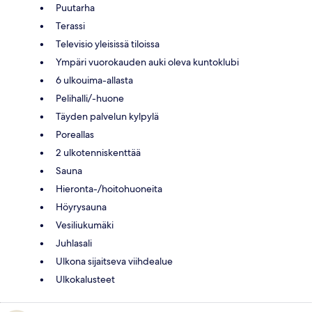
Puutarha
Terassi
Televisio yleisissä tiloissa
Ympäri vuorokauden auki oleva kuntoklubi
6 ulkouima-allasta
Pelihalli/-huone
Täyden palvelun kylpylä
Poreallas
2 ulkotenniskenttää
Sauna
Hieronta-/hoitohuoneita
Höyrysauna
Vesiliukumäki
Juhlasali
Ulkona sijaitseva viihdealue
Ulkokalusteet