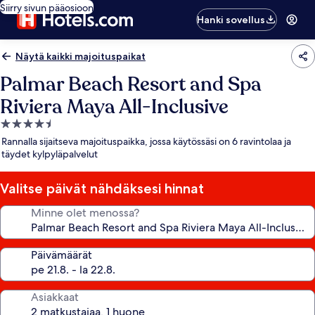
Siirry sivun pääosioon
Hanki sovellus
Näytä kaikki majoituspaikat
Palmar Beach Resort and Spa
Riviera Maya All-Inclusive
4.5
tähden
Rannalla sijaitseva majoituspaikka, jossa käytössäsi on 6 ravintolaa ja
majoituspaikka
täydet kylpyläpalvelut
Valitse päivät nähdäksesi hinnat
Minne olet menossa?
Päivämäärät
Asiakkaat