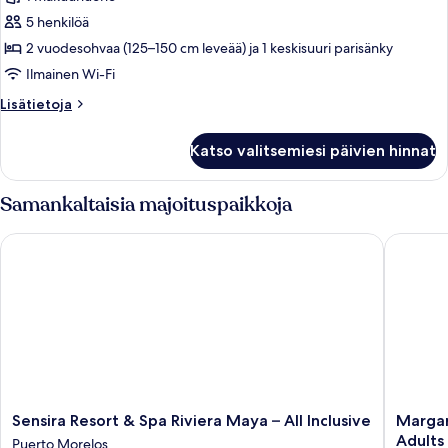
5 henkilöä
2 vuodesohvaa (125–150 cm leveää) ja 1 keskisuuri parisänky
Ilmainen Wi-Fi
Lisätietoja
Lisätietoja
huoneesta
Perhesviitti
Katso valitsemiesi päivien hinnat
Samankaltaisia majoituspaikkoja
Sensira Resort & Spa Riviera Maya – All Inclusive
Margarita
Sensira
Margarit
Sensira Resort & Spa Riviera Maya – All Inclusive
Margar
Resort
Island
Adults 
Puerto Morelos