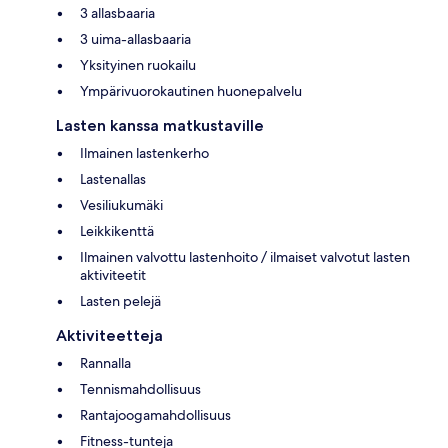
3 allasbaaria
3 uima-allasbaaria
Yksityinen ruokailu
Ympärivuorokautinen huonepalvelu
Lasten kanssa matkustaville
Ilmainen lastenkerho
Lastenallas
Vesiliukumäki
Leikkikenttä
Ilmainen valvottu lastenhoito / ilmaiset valvotut lasten
aktiviteetit
Lasten pelejä
Aktiviteetteja
Rannalla
Tennismahdollisuus
Rantajoogamahdollisuus
Fitness-tunteja