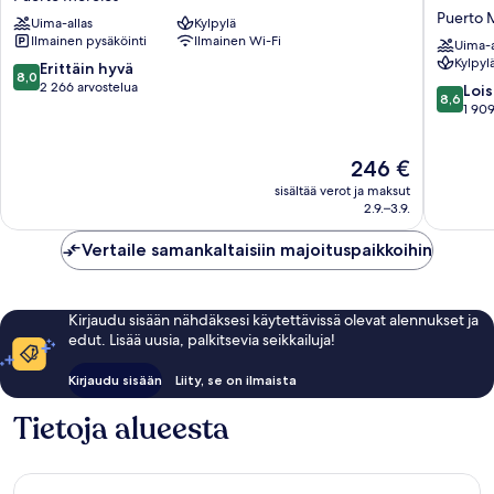
&
Reserve
Puerto 
Uima-allas
Kylpylä
Spa
Riviera
Ilmainen pysäköinti
Ilmainen Wi-Fi
Riviera
Maya
Uima-a
Kylpyl
Maya
-
8.0
Erittäin hyvä
8,0
–
An
kautta
2 266 arvostelua
8.6
Lois
8,6
All
Adults
10,
kautta
1 909
Inclusive
Only
Erittäin
10,
Puerto
All
hyvä,
Loistava,
Hinta
Morelos
246 €
Inclusiv
2 266
1 909
on
Puerto
arvostelua
arvostel
sisältää verot ja maksut
246 €
Morelos
2.9.–3.9.
Vertaile samankaltaisiin majoituspaikkoihin
Kirjaudu sisään nähdäksesi käytettävissä olevat alennukset ja
edut. Lisää uusia, palkitsevia seikkailuja!
Kirjaudu sisään
Liity, se on ilmaista
Tietoja alueesta