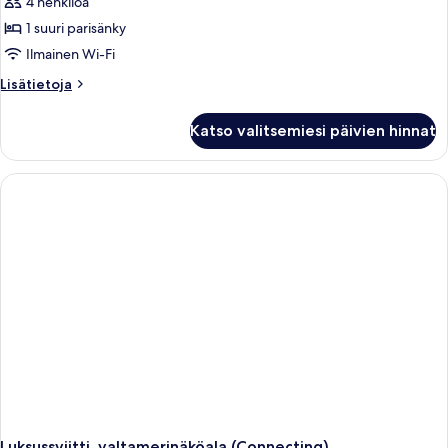
4 henkilöä
1 suuri parisänky
Ilmainen Wi-Fi
Lisätietoja
Lisätietoja
huoneesta
Premium-
Katso valitsemiesi päivien hinnat
sviitti
Luksussviitti, valtamerinäköala (Connecting)