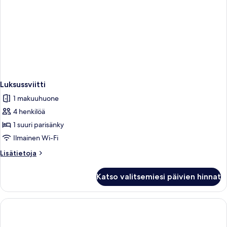
Luksussviitti
1 makuuhuone
4 henkilöä
1 suuri parisänky
Ilmainen Wi-Fi
Lisätietoja
Lisätietoja
huoneesta
Luksussviitti
Katso valitsemiesi päivien hinnat