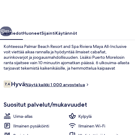
Spa
Riviera
Maya
llinen
Seuraava
All-
85+
Yleistiedot
Huoneet
Sijainti
Käytännöt
Inclusive
Kohteessa Palmar Beach Resort and Spa Riviera Maya All-Inclusive
valokuvagalleria
voit viettää aikaa rannalla ja hyödyntää ilmaiset cabañat,
aurinkovarjot ja joogausmahdollisuuden. Lisäksi Puerto Morelosin
ranta sijaitsee vain 10 minuutin ajomatkan päässä. 6 ulkouima-allasta
tarjoavat tekemistä kaikenikäisille, ja hemmottelua kaipaavat
asiakkaat voivat nauttia kylpylän tarjoamista vartalokääreistä sekä
syväkudoshieronta- ja aromaterapiahoidoista. SPOON, yksi 6
Arvostelut
Hyvä
ravintolasta, tarjoilee aamiaisen, lounaan ja illallisen ja sen
7,4
Näytä kaikki 1 000 arvostelua
7,4 kautta 10.
erikoisuuksiin kuuluu kansainvälinen keittiö. Muihin tämän
luksusluokan majoituspaikan palveluihin kuuluu 3 allasbaaria,
6 ulkouima-allasta, ilmaisia cabañoita,
maksuton lastenkerho ja ympäri vuorokauden auki oleva kuntoklubi.
Suositut palvelut/mukavuudet
Uima-allas ja avulias henkilökunta ovat myös asioita, joita matkailijat
arvostavat.
Uima-allas
Kylpylä
Ilmainen pysäköinti
Ilmainen Wi-Fi