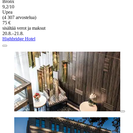
Bronx
9,2/10
Upea
(4 307 arvostelua)
75 €
sisältää verot ja maksut
20.8.–21.8.
Highbridge Hotel