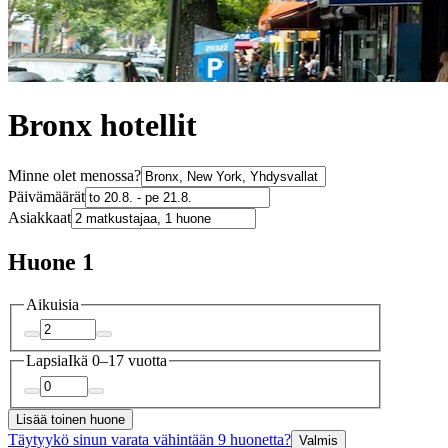
Bronx hotellit
Minne olet menossa?
Päivämäärät
Asiakkaat
Huone 1
Aikuisia
Lapsia
Ikä 0–17 vuotta
Lisää toinen huone
Täytyykö sinun varata vähintään 9 huonetta?
Valmis