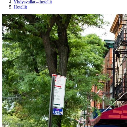
Yhdysvallat – hotellit
Hotellit