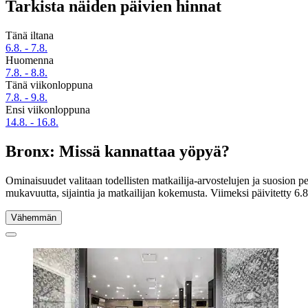
Tarkista näiden päivien hinnat
Tänä iltana
6.8. - 7.8.
Huomenna
7.8. - 8.8.
Tänä viikonloppuna
7.8. - 9.8.
Ensi viikonloppuna
14.8. - 16.8.
Bronx: Missä kannattaa yöpyä?
Ominaisuudet valitaan todellisten matkailija-arvostelujen ja suosion 
mukavuutta, sijaintia ja matkailijan kokemusta. Viimeksi päivitetty
6.
Vähemmän