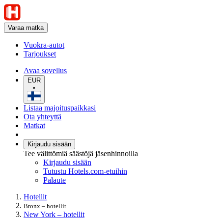
Varaa matka
Vuokra-autot
Tarjoukset
Avaa sovellus
EUR
•
Listaa majoituspaikkasi
Ota yhteyttä
Matkat
Kirjaudu sisään
Tee välittömiä säästöjä jäsenhinnoilla
Kirjaudu sisään
Tutustu Hotels.com-etuihin
Palaute
Hotellit
Bronx – hotellit
New York – hotellit