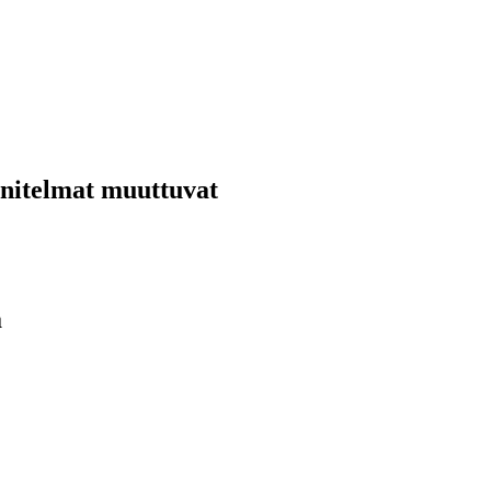
nnitelmat muuttuvat
ä