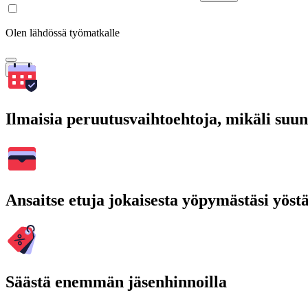
Olen lähdössä työmatkalle
Hae
Ilmaisia peruutusvaihtoehtoja, mikäli suu
Ansaitse etuja jokaisesta yöpymästäsi yöst
Säästä enemmän jäsenhinnoilla