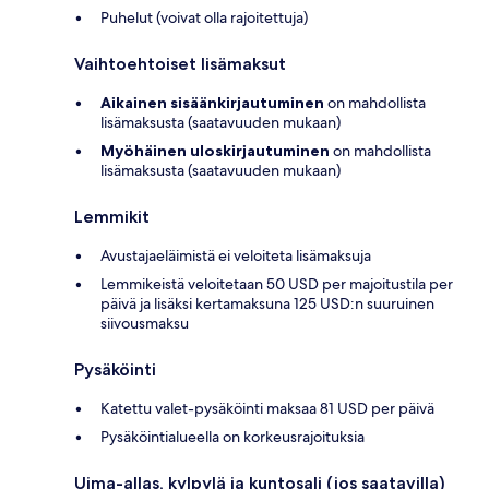
Puhelut (voivat olla rajoitettuja)
Vaihtoehtoiset lisämaksut
Aikainen sisäänkirjautuminen
on mahdollista
lisämaksusta (saatavuuden mukaan)
Myöhäinen uloskirjautuminen
on mahdollista
lisämaksusta (saatavuuden mukaan)
Lemmikit
Avustajaeläimistä ei veloiteta lisämaksuja
Lemmikeistä veloitetaan 50 USD per majoitustila per
päivä ja lisäksi kertamaksuna 125 USD:n suuruinen
siivousmaksu
Pysäköinti
Katettu valet-pysäköinti maksaa 81 USD per päivä
Pysäköintialueella on korkeusrajoituksia
Uima-allas, kylpylä ja kuntosali (jos saatavilla)