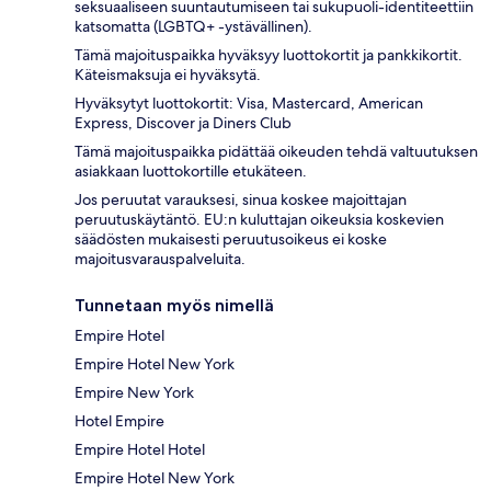
seksuaaliseen suuntautumiseen tai sukupuoli-identiteettiin
katsomatta (LGBTQ+ -ystävällinen).
Tämä majoituspaikka hyväksyy luottokortit ja pankkikortit.
Käteismaksuja ei hyväksytä.
Hyväksytyt luottokortit: Visa, Mastercard, American
Express, Discover ja Diners Club
Tämä majoituspaikka pidättää oikeuden tehdä valtuutuksen
asiakkaan luottokortille etukäteen.
Jos peruutat varauksesi, sinua koskee majoittajan
peruutuskäytäntö. EU:n kuluttajan oikeuksia koskevien
säädösten mukaisesti peruutusoikeus ei koske
majoitusvarauspalveluita.
Tunnetaan myös nimellä
Empire Hotel
Empire Hotel New York
Empire New York
Hotel Empire
Empire Hotel Hotel
Empire Hotel New York