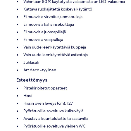
Vähintään 80 % käytetyistä valaisimista on LED-valaisimia
Kattava ruokajätettä koskeva käytäntö
Ei muovisia virvoitusjuomapulloja
Ei muovisia kahvinsekoittajia
Ei muovisia juomapillejä
Ei muovisia vesipulloja
Vain uudelleenkäytettäviä kuppeja
Vain uudelleenkäytettäviä astiastoja
Juhlasali
Art deco -tyylinen
Esteettömyys
Pistekirjoitetut opasteet
Hissi
Hissin oven leveys (cm): 127
Pyörätuolille soveltuva kulkuväylä
Avustavia kuuntelulaitteita saatavilla
Pyörätuolille soveltuva yleinen WC