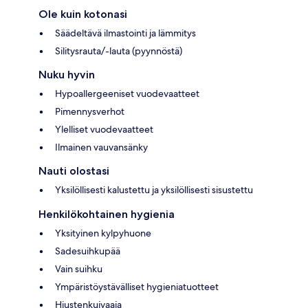
Ole kuin kotonasi
Säädeltävä ilmastointi ja lämmitys
Silitysrauta/-lauta (pyynnöstä)
Nuku hyvin
Hypoallergeeniset vuodevaatteet
Pimennysverhot
Ylelliset vuodevaatteet
Ilmainen vauvansänky
Nauti olostasi
Yksilöllisesti kalustettu ja yksilöllisesti sisustettu
Henkilökohtainen hygienia
Yksityinen kylpyhuone
Sadesuihkupää
Vain suihku
Ympäristöystävälliset hygieniatuotteet
Hiustenkuivaaja