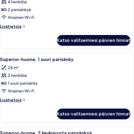
4 henkilöä
Superior-
huone,
2 parisänkyä
2
Ilmainen Wi-Fi
parisänkyä
Lisätietoja
Lisätietoja
kuvat
huoneesta
Superior-
Katso valitsemiesi päivien hinnat
huone,
2
parisänkyä
Avaa
Hotellihuone, jossa on suuri sänky, työp
4
Superior-huone, 1 suuri parisänky
kaikki
24 m²
huonetyypin
2 henkilöä
Superior-
huone,
1 suuri parisänky
1
Ilmainen Wi-Fi
suuri
Lisätietoja
Lisätietoja
parisänky
huoneesta
kuvat
Superior-
Katso valitsemiesi päivien hinnat
huone,
1
suuri
Avaa
Hotellihuone, jossa on kaksi sänkyä, suu
7
parisänky
Superior-huone, 2 keskisuurta parisänkyä