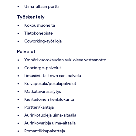
Uima-altaan portti
Työskentely
Kokoushuoneita
Tietokonepiste
Coworking-työtiloja
Palvelut
Ympäri vuorokauden auki oleva vastaanotto
Concierge-palvelut
Limusiini- tai town car -palvelu
Kuivapesula/pesulapalvelut
Matkatavarasäilytys
Kielitaitoinen henkilökunta
Portteri/kantaja
Aurinkotuoleja uima-altaalla
Aurinkovarjoja uima-altaalla
Romantiikkapaketteja