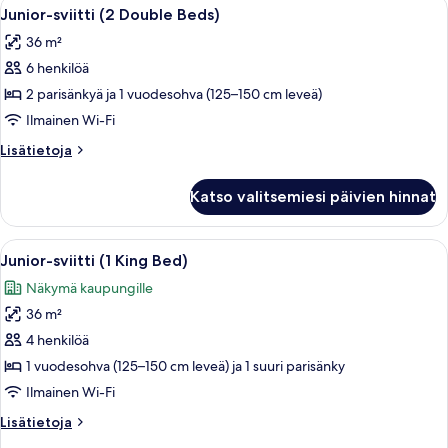
Avaa
Ylelliset vuodevaatteet, tallelokero h
5
parisänky
Junior-sviitti (2 Double Beds)
kaikki
36 m²
huonetyypin
6 henkilöä
Junior-
sviitti
2 parisänkyä ja 1 vuodesohva (125–150 cm leveä)
(2
Ilmainen Wi-Fi
Double
Lisätietoja
Lisätietoja
Beds)
huoneesta
kuvat
Junior-
Katso valitsemiesi päivien hinnat
sviitti
(2
Double
Avaa
Hotellihuone, jossa on suuri sänky, työ
6
Beds)
Junior-sviitti (1 King Bed)
kaikki
Näkymä kaupungille
huonetyypin
36 m²
Junior-
sviitti
4 henkilöä
(1
1 vuodesohva (125–150 cm leveä) ja 1 suuri parisänky
King
Ilmainen Wi-Fi
Bed)
Lisätietoja
Lisätietoja
kuvat
huoneesta