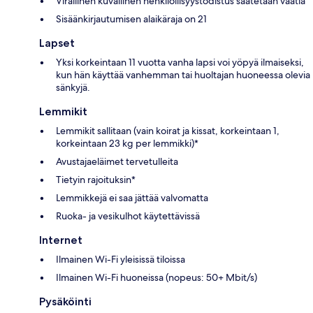
Virallinen kuvallinen henkilöllisyystodistus saatetaan vaatia
Sisäänkirjautumisen alaikäraja on 21
Lapset
Yksi korkeintaan 11 vuotta vanha lapsi voi yöpyä ilmaiseksi,
kun hän käyttää vanhemman tai huoltajan huoneessa olevia
sänkyjä.
Lemmikit
Lemmikit sallitaan (vain koirat ja kissat, korkeintaan 1,
korkeintaan 23 kg per lemmikki)*
Avustajaeläimet tervetulleita
Tietyin rajoituksin*
Lemmikkejä ei saa jättää valvomatta
Ruoka- ja vesikulhot käytettävissä
Internet
Ilmainen Wi-Fi yleisissä tiloissa
Ilmainen Wi-Fi huoneissa (nopeus: 50+ Mbit/s)
Pysäköinti