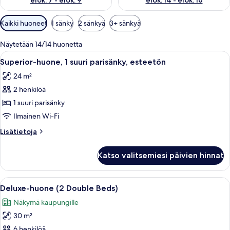
elok. 7 - elok. 9
elok. 14 - elok. 16
Huoneille
Kaikki huoneet
1 sänky
2 sänkyä
3+ sänkyä
saatavilla
olevia
Näytetään 14/14 huonetta
suodattimia
Avaa
Hotellihuone, jossa on sänky, tuoli, yö
7
Superior-huone, 1 suuri parisänky, esteetön
kaikki
24 m²
huonetyypin
2 henkilöä
Superior-
huone,
1 suuri parisänky
1
Ilmainen Wi-Fi
suuri
Lisätietoja
Lisätietoja
parisänky,
huoneesta
esteetön
Superior-
Katso valitsemiesi päivien hinnat
huone,
kuvat
1
suuri
Avaa
Hotellihuone, jossa on kaksi sänkyä, suu
7
parisänky,
Deluxe-huone (2 Double Beds)
kaikki
esteetön
Näkymä kaupungille
huonetyypin
30 m²
Deluxe-
huone
6 henkilöä