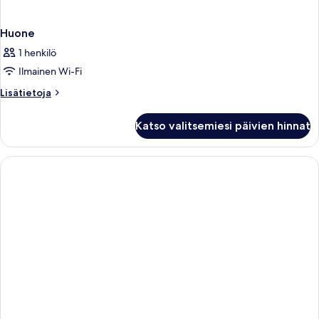
Huone
1 henkilö
Ilmainen Wi-Fi
Lisätietoja
Lisätietoja
huoneesta
Huone
Katso valitsemiesi päivien hinnat