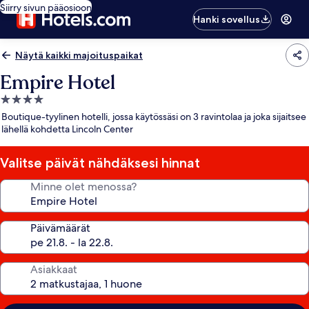
Siirry sivun pääosioon
Hanki sovellus
Näytä kaikki majoituspaikat
Empire Hotel
4.0
tähden
Boutique-tyylinen hotelli, jossa käytössäsi on 3 ravintolaa ja joka sijaitsee
majoituspaikka
lähellä kohdetta Lincoln Center
Valitse päivät nähdäksesi hinnat
Minne olet menossa?
Päivämäärät
Asiakkaat