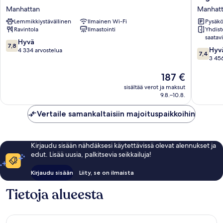
Central
Hotel
Manhattan
Manhat
Hotel
Broadw
Lemmikkiystävällinen
Ilmainen Wi-Fi
Pysäköi
New
Manhatt
Ravintola
Ilmastointi
Yhdist
York
saatavi
Manhattan
7.8
Hyvä
7,8
7.4
Hyv
kautta
4 334 arvostelua
7,4
kautta
3 456
10,
10,
Hyvä,
Hinta
187 €
Hyvä,
4 334
on
3 456
arvostelua
sisältää verot ja maksut
187 €
arvostel
9.8.–10.8.
Vertaile samankaltaisiin majoituspaikkoihin
Kirjaudu sisään nähdäksesi käytettävissä olevat alennukset ja
edut. Lisää uusia, palkitsevia seikkailuja!
Kirjaudu sisään
Liity, se on ilmaista
Tietoja alueesta