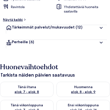
Ravintola
Yhdistettäviä huoneita
saatavilla
Näytä kaikki
Tärkeimmät palvelut/mukavuudet
(12)
Perheille
(6)
Huonevaihtoehdot
Tarkista näiden päivien saatavuus
Tarkista tämän illan saatavuus elok. 7 - elok. 8
Tarkista huomisen saatavuus el
Tänä iltana
Huomenna
elok. 7 - elok. 8
elok. 8 - elok. 9
Tarkista tämän viikonlopun saatavuus elok. 7 - elok. 9
Tarkista ensi viikonlopun saatav
Tänä viikonloppuna
Ensi viikonloppuna