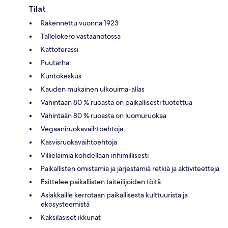
Tilat
Rakennettu vuonna 1923
Tallelokero vastaanotossa
Kattoterassi
Puutarha
Kuntokeskus
Kauden mukainen ulkouima-allas
Vähintään 80 % ruoasta on paikallisesti tuotettua
Vähintään 80 % ruoasta on luomuruokaa
Vegaaniruokavaihtoehtoja
Kasvisruokavaihtoehtoja
Villieläimiä kohdellaan inhimillisesti
Paikallisten omistamia ja järjestämiä retkiä ja aktiviteetteja
Esittelee paikallisten taiteilijoiden töitä
Asiakkaille kerrotaan paikallisesta kulttuurista ja
ekosysteemistä
Kaksilasiset ikkunat