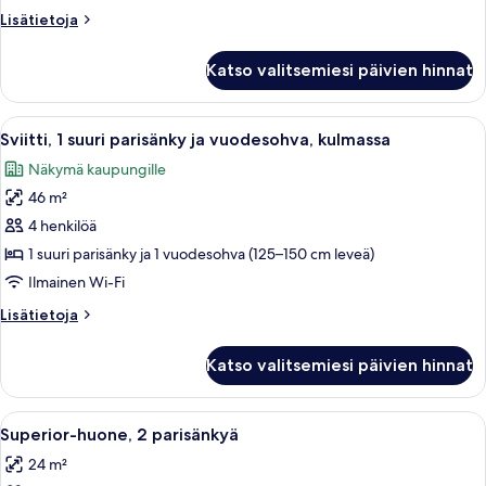
keskisuuri
Lisätietoja
Lisätietoja
parisänky
huoneesta
kuvat
Standard-
Katso valitsemiesi päivien hinnat
huone,
1
keskisuuri
Avaa
Hotellihuone, jossa on sänky, työpöytä,
9
parisänky
Sviitti, 1 suuri parisänky ja vuodesohva, kulmassa
kaikki
Näkymä kaupungille
huonetyypin
46 m²
Sviitti,
1
4 henkilöä
suuri
1 suuri parisänky ja 1 vuodesohva (125–150 cm leveä)
parisänky
Ilmainen Wi-Fi
ja
Lisätietoja
Lisätietoja
vuodesohva,
huoneesta
kulmassa
Sviitti,
Katso valitsemiesi päivien hinnat
1
kuvat
suuri
parisänky
Avaa
Hotellihuone, jossa on kaksi sänkyä, työ
5
ja
Superior-huone, 2 parisänkyä
kaikki
vuodesohva,
24 m²
kulmassa
huonetyypin