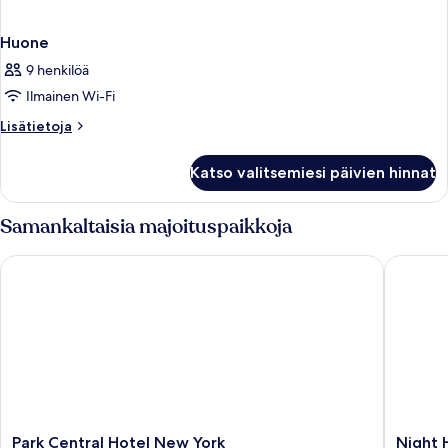
Huone
9 henkilöä
Ilmainen Wi-Fi
Lisätietoja
Lisätietoja
huoneesta
Huone
Katso valitsemiesi päivien hinnat
Samankaltaisia majoituspaikkoja
Park Central Hotel New York
Night H
Park
Night
Park Central Hotel New York
Night 