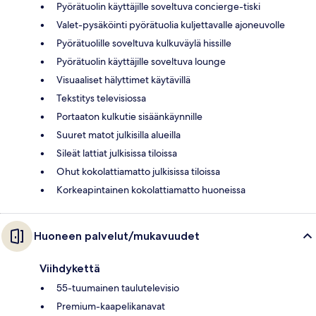
Pyörätuolin käyttäjille soveltuva concierge-tiski
Valet-pysäköinti pyörätuolia kuljettavalle ajoneuvolle
Pyörätuolille soveltuva kulkuväylä hissille
Pyörätuolin käyttäjille soveltuva lounge
Visuaaliset hälyttimet käytävillä
Tekstitys televisiossa
Portaaton kulkutie sisäänkäynnille
Suuret matot julkisilla alueilla
Sileät lattiat julkisissa tiloissa
Ohut kokolattiamatto julkisissa tiloissa
Korkeapintainen kokolattiamatto huoneissa
Huoneen palvelut/mukavuudet
Viihdykettä
55-tuumainen taulutelevisio
Premium-kaapelikanavat