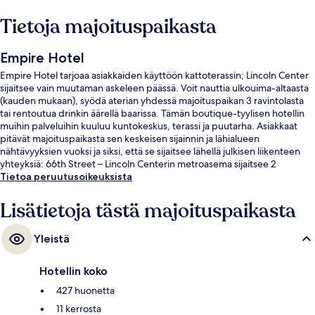
Tietoja majoituspaikasta
Empire Hotel
Empire Hotel tarjoaa asiakkaiden käyttöön kattoterassin; Lincoln Center
sijaitsee vain muutaman askeleen päässä. Voit nauttia ulkouima-altaasta
(kauden mukaan), syödä aterian yhdessä majoituspaikan 3 ravintolasta
tai rentoutua drinkin äärellä baarissa. Tämän boutique-tyylisen hotellin
muihin palveluihin kuuluu kuntokeskus, terassi ja puutarha. Asiakkaat
pitävät majoituspaikasta sen keskeisen sijainnin ja lähialueen
nähtävyyksien vuoksi ja siksi, että se sijaitsee lähellä julkisen liikenteen
yhteyksiä: 66th Street – Lincoln Centerin metroasema sijaitsee 2
minuutin ja 59th Street – Columbus Circlen metroasema 3 minuutin
Tietoa peruutusoikeuksista
kävelymatkan päässä.
Lisätietoja tästä majoituspaikasta
Yleistä
Hotellin koko
427 huonetta
11 kerrosta