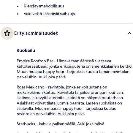
Kierrätysmahdollisuus
Vain vettä säästäviä suihkuja
Erityisominaisuudet
Ruokailu
Empire Rooftop Bar – Uima-altaan ääressä sijaitseva
kattoterassibaari, jonka erikoisuutena on amerikkalainen keittiö.
Muun muassa happy hour -tarjouksia kuuluu tämän ravintolan
palveluihin. Auki joka päivä.
Rosa Mexicano – ravintola, jonka erikoisuutena on
meksikolainen keittiö. Ravintola tarjoilee brunssin, lounaan,
illallisen ja kevyitä aterioita, ja sieltä on näkymä puutarhaan.
Asiakkaat voivat tilata juomia baarista. Lasten ruokalista on
saatavilla. Muun muassa happy hour -tarjouksia kuuluu
ravintolan palveluihin. Auki joka päivä
Starbucks – kahvila paikanpäällä. Auki joka päivä