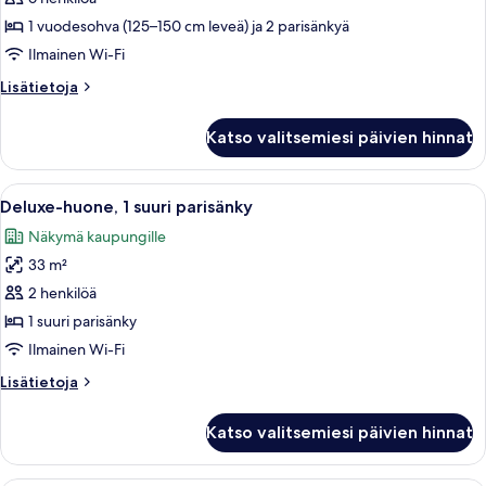
(2
1 vuodesohva (125–150 cm leveä) ja 2 parisänkyä
Double
Ilmainen Wi-Fi
Beds)
Lisätietoja
Lisätietoja
kuvat
huoneesta
Deluxe-
Katso valitsemiesi päivien hinnat
huone
(2
Double
Avaa
Hotellihuone, jossa on sänky, tuoli, yö
7
Beds)
Deluxe-huone, 1 suuri parisänky
kaikki
Näkymä kaupungille
huonetyypin
33 m²
Deluxe-
huone,
2 henkilöä
1
1 suuri parisänky
suuri
Ilmainen Wi-Fi
parisänky
Lisätietoja
Lisätietoja
kuvat
huoneesta
Deluxe-
Katso valitsemiesi päivien hinnat
huone,
1
suuri