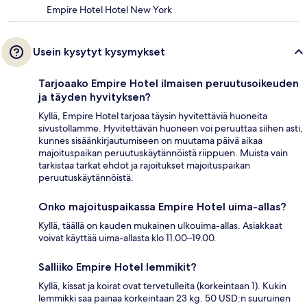
Empire Hotel Hotel New York
Usein kysytyt kysymykset
Tarjoaako Empire Hotel ilmaisen peruutusoikeuden
ja täyden hyvityksen?
Kyllä, Empire Hotel tarjoaa täysin hyvitettäviä huoneita
sivustollamme. Hyvitettävän huoneen voi peruuttaa siihen asti,
kunnes sisäänkirjautumiseen on muutama päivä aikaa
majoituspaikan peruutuskäytännöistä riippuen. Muista vain
tarkistaa tarkat ehdot ja rajoitukset majoituspaikan
peruutuskäytännöistä.
Onko majoituspaikassa Empire Hotel uima-allas?
Kyllä, täällä on kauden mukainen ulkouima-allas. Asiakkaat
voivat käyttää uima-allasta klo 11.00–19.00.
Salliiko Empire Hotel lemmikit?
Kyllä, kissat ja koirat ovat tervetulleita (korkeintaan 1). Kukin
lemmikki saa painaa korkeintaan 23 kg. 50 USD:n suuruinen