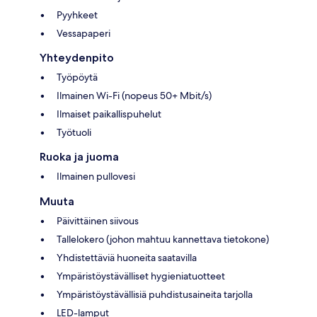
Pyyhkeet
Vessapaperi
Yhteydenpito
Työpöytä
Ilmainen Wi-Fi (nopeus 50+ Mbit/s)
Ilmaiset paikallispuhelut
Työtuoli
Ruoka ja juoma
Ilmainen pullovesi
Muuta
Päivittäinen siivous
Tallelokero (johon mahtuu kannettava tietokone)
Yhdistettäviä huoneita saatavilla
Ympäristöystävälliset hygieniatuotteet
Ympäristöystävällisiä puhdistusaineita tarjolla
LED-lamput