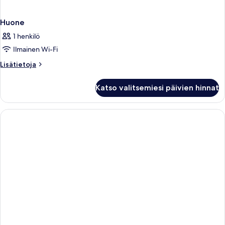
Huone
1 henkilö
Ilmainen Wi-Fi
Lisätietoja
Lisätietoja
huoneesta
Huone
Katso valitsemiesi päivien hinnat