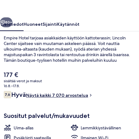
llinen
Seuraava
80+
Yleistiedot
Huoneet
Sijainti
Käytännöt
Empire Hotel tarjoaa asiakkaiden käyttöön kattoterassin; Lincoln
Center sijaitsee vain muutaman askeleen päässä. Voit nauttia
ulkouima-altaasta (kauden mukaan), syödä aterian yhdessä
majoituspaikan 3 ravintolasta tai rentoutua drinkin äärellä baarissa.
Tämän boutique-tyylisen hotellin muihin palveluihin kuuluu
kuntokeskus, terassi ja puutarha. Asiakkaat pitävät majoituspaikasta
sen keskeisen sijainnin ja lähialueen nähtävyyksien vuoksi ja siksi, että
Nykyinen
177 €
se sijaitsee lähellä julkisen liikenteen yhteyksiä: 66th Street – Lincoln
hinta
sisältää verot ja maksut
Centerin metroasema sijaitsee 2 minuutin ja 59th Street – Columbus
on
16.8.–17.8.
Circlen metroasema 3 minuutin kävelymatkan päässä.
Aulan oleskelutila
177 €
Arvostelut
Hyvä
7,6
Näytä kaikki 7 070 arvostelua
7,6 kautta 10.
Suositut palvelut/mukavuudet
Uima-allas
Lemmikkiystävällinen
Pysäköinti saatavilla
Ilmainen Wi-Fi