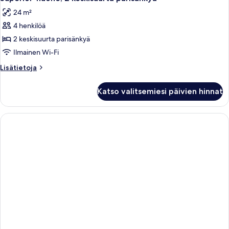
kaikki
24 m²
huonetyypin
4 henkilöä
Superior-
huone,
2 keskisuurta parisänkyä
2
Ilmainen Wi-Fi
keskisuurta
Lisätietoja
Lisätietoja
parisänkyä
huoneesta
kuvat
Superior-
Katso valitsemiesi päivien hinnat
huone,
2
keskisuurta
parisänkyä