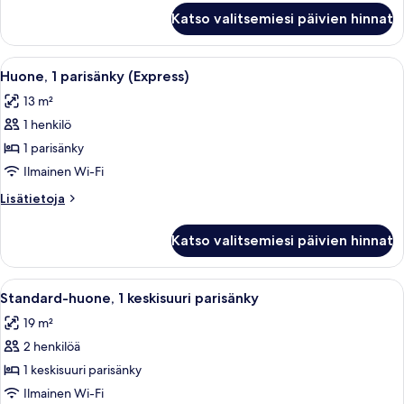
Junior-
Katso valitsemiesi päivien hinnat
sviitti
(1
King
Avaa
Hotellihuone, jossa on suuri sänky, työp
7
Bed)
Huone, 1 parisänky (Express)
kaikki
13 m²
huonetyypin
1 henkilö
Huone,
1
1 parisänky
parisänky
Ilmainen Wi-Fi
(Express)
Lisätietoja
Lisätietoja
kuvat
huoneesta
Huone,
Katso valitsemiesi päivien hinnat
1
parisänky
(Express)
Avaa
Hotellihuone, jossa on sänky, työpöytä 
4
Standard-huone, 1 keskisuuri parisänky
kaikki
19 m²
huonetyypin
2 henkilöä
Standard-
huone,
1 keskisuuri parisänky
1
Ilmainen Wi-Fi