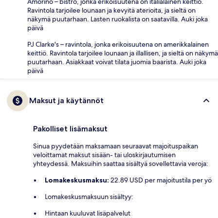
Amorino – bistro, jonka erikoisuutena on italialainen keittiö.
Ravintola tarjoilee lounaan ja kevyitä aterioita, ja sieltä on
näkymä puutarhaan. Lasten ruokalista on saatavilla. Auki joka
päivä
PJ Clarke's – ravintola, jonka erikoisuutena on amerikkalainen
keittiö. Ravintola tarjoilee lounaan ja illallisen, ja sieltä on näkymä
puutarhaan. Asiakkaat voivat tilata juomia baarista. Auki joka
päivä
Maksut ja käytännöt
Pakolliset lisämaksut
Sinua pyydetään maksamaan seuraavat majoituspaikan
veloittamat maksut sisään- tai uloskirjautumisen
yhteydessä. Maksuihin saattaa sisältyä sovellettavia veroja:
Lomakeskusmaksu:
22.89 USD per majoitustila per yö
Lomakeskusmaksuun sisältyy:
Hintaan kuuluvat lisäpalvelut