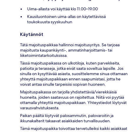
Uima-allasta voi käyttää klo 11.00–19.00
Kausiluontoinen uima-allas on käytettävissä
toukokuusta syyskuuhun
Käytännöt
Tätä majoituspaikkaa hallinnoi majoitusyritys. Se tarjoaa
majoitusta kaupankäynti-, ammatinharjoittamis- tai
liiketoimintatarkoituksissa.
Tässä majoituspaikassa on ulkotiloja, kuten parvekkeita,
patioita ja terasseja, jotka eivät saata soveltua lapsille. Jos
sinulla on kysyttävää asiasta, suosittelemme sinua ottamaan
yhteyttä majoituspaikkaan ennen saapumistasi, jotta he
voivat antaa sinulle tarpeisiisi sopivan huoneen.
Majoituspaikassa on tarjolla yhdistettäviä/vierekkäisiä
huoneita, joiden saatavuus on rajoitettua. Niitä voi pyytää
ottamalla yhteyttä majoituspaikkaan. Yhteystiedot löytyvät
varausvahvistuksesta.
Paikan päältä löytyvät palosammutin, palovaroitin ja
ikkunakalterit takaavat asiakkaiden turvallisuuden.
Tämä majoituspaikka toivottaa tervetulleiksi kaikki asiakkaat