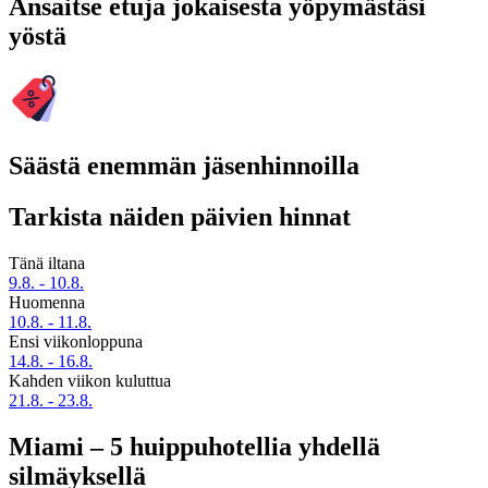
Ansaitse etuja jokaisesta yöpymästäsi
yöstä
Säästä enemmän jäsenhinnoilla
Tarkista näiden päivien hinnat
Tänä iltana
9.8. - 10.8.
Huomenna
10.8. - 11.8.
Ensi viikonloppuna
14.8. - 16.8.
Kahden viikon kuluttua
21.8. - 23.8.
Miami – 5 huippuhotellia yhdellä
silmäyksellä