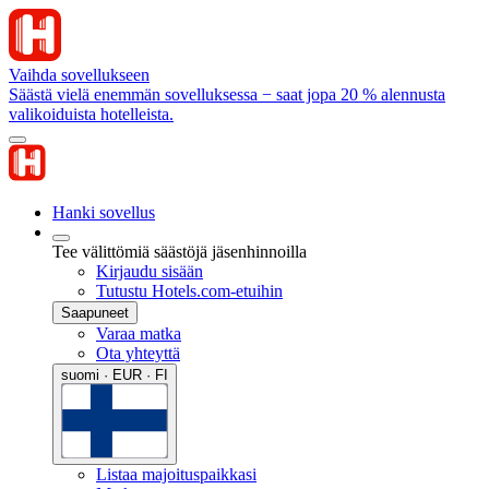
Vaihda sovellukseen
Säästä vielä enemmän sovelluksessa − saat jopa 20 % alennusta
valikoiduista hotelleista.
Hanki sovellus
Tee välittömiä säästöjä jäsenhinnoilla
Kirjaudu sisään
Tutustu Hotels.com-etuihin
Saapuneet
Varaa matka
Ota yhteyttä
suomi · EUR · FI
Listaa majoituspaikkasi