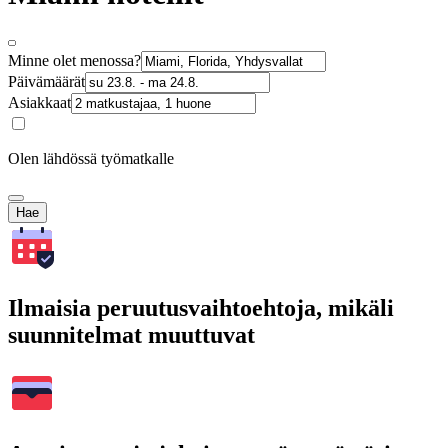
Minne olet menossa?
Päivämäärät
Asiakkaat
Olen lähdössä työmatkalle
Hae
Ilmaisia peruutusvaihtoehtoja, mikäli
suunnitelmat muuttuvat