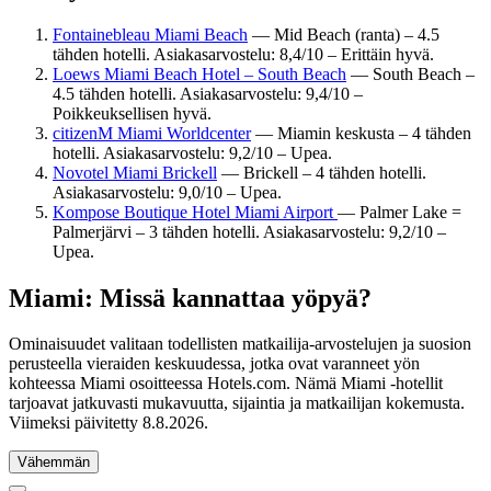
Fontainebleau Miami Beach
— Mid Beach (ranta) – 4.5
tähden hotelli. Asiakasarvostelu: 8,4/10 – Erittäin hyvä.
Loews Miami Beach Hotel – South Beach
— South Beach –
4.5 tähden hotelli. Asiakasarvostelu: 9,4/10 –
Poikkeuksellisen hyvä.
citizenM Miami Worldcenter
— Miamin keskusta – 4 tähden
hotelli. Asiakasarvostelu: 9,2/10 – Upea.
Novotel Miami Brickell
— Brickell – 4 tähden hotelli.
Asiakasarvostelu: 9,0/10 – Upea.
Kompose Boutique Hotel Miami Airport
— Palmer Lake =
Palmerjärvi – 3 tähden hotelli. Asiakasarvostelu: 9,2/10 –
Upea.
Miami: Missä kannattaa yöpyä?
Ominaisuudet valitaan todellisten matkailija-arvostelujen ja suosion
perusteella vieraiden keskuudessa, jotka ovat varanneet yön
kohteessa Miami osoitteessa Hotels.com. Nämä Miami -hotellit
tarjoavat jatkuvasti mukavuutta, sijaintia ja matkailijan kokemusta.
Viimeksi päivitetty
8.8.2026
.
Vähemmän