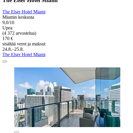
The Elser Hotel Miami
The Elser Hotel Miami
Miamin keskusta
9,0/10
Upea
(4 372 arvostelua)
170 €
sisältää verot ja maksut
24.8.–25.8.
The Elser Hotel Miami