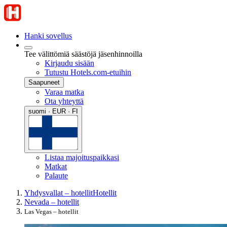
Hanki sovellus
Tee välittömiä säästöjä jäsenhinnoilla
Kirjaudu sisään
Tutustu Hotels.com-etuihin
Saapuneet
Varaa matka
Ota yhteyttä
suomi · EUR · FI
Listaa majoituspaikkasi
Matkat
Palaute
Yhdysvallat – hotellit
Hotellit
Nevada – hotellit
Las Vegas – hotellit