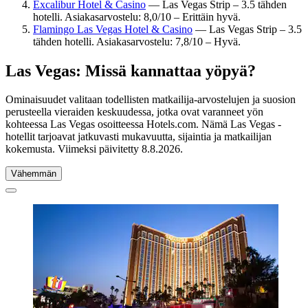
Excalibur Hotel & Casino
— Las Vegas Strip – 3.5 tähden
hotelli. Asiakasarvostelu: 8,0/10 – Erittäin hyvä.
Flamingo Las Vegas Hotel & Casino
— Las Vegas Strip – 3.5
tähden hotelli. Asiakasarvostelu: 7,8/10 – Hyvä.
Las Vegas: Missä kannattaa yöpyä?
Ominaisuudet valitaan todellisten matkailija-arvostelujen ja suosion
perusteella vieraiden keskuudessa, jotka ovat varanneet yön
kohteessa Las Vegas osoitteessa Hotels.com. Nämä Las Vegas -
hotellit tarjoavat jatkuvasti mukavuutta, sijaintia ja matkailijan
kokemusta. Viimeksi päivitetty
8.8.2026
.
Vähemmän