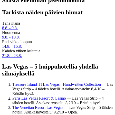
Säästä enemmän jäsenhinnoilla
Tarkista näiden päivien hinnat
Tänä iltana
8.8. - 9.8.
Huomenna
9.8. - 10.8.
Ensi viikonloppuna
14.8. - 16.8.
Kahden viikon kuluttua
21.8. - 23.8.
Las Vegas – 5 huippuhotellia yhdellä
silmäyksellä
Treasure Island TI Las Vegas - Handwritten Collection
— Las
Vegas Strip – 4 tähden hotelli. Asiakasarvostelu: 8,4/10 –
Erittäin hyvä.
Paris Las Vegas Resort & Casino
— Las Vegas Strip – 4
tähden hotelli. Asiakasarvostelu: 8,2/10 – Erittäin hyvä.
The Venetian Resort Las Vegas
— Las Vegas Strip – 5 tähden
hotelli. Asiakasarvostelu: 9,2/10 – Upea.