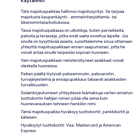
Käytännöt
Tätä majoituspaikkaa hallinnoi majoitusyritys. Se tarjoaa
majoitusta kaupankäynti-, ammatinharjoittamis- tai
liiketoimintatarkoituksissa.
Tässä majoituspaikassa on ulkotiloja, kuten parvekkeita,
patioita ja terasseja, jotka eivät saata soveltua lapsille. Jos
sinulla on kysyttävää asiasta, suosittelemme sinua ottamaan
yhteyttä majoituspaikkaan ennen saapumistasi, jotta he
voivat antaa sinulle tarpeisiisi sopivan huoneen.
Vain majoituspaikkaan rekisteröityneet asiakkaat voivat
oleskella huoneissa.
Paikan päältä löytyvät palosammutin, palovaroitin,
turvajärjestelmä ja ensiapupakkaus takaavat asiakkaiden
turvallisuuden.
Sisäänkirjautumisen yhteydessä lisämaksuja varten annetun
luottokortin haltijan nimen pitää olla sama kuin
huonevarauksen tehneen henkilön nimi.
Tämä majoituspaikka hyväksyy luottokortit, pankkikortit ja
käteisen.
Hyväksytyt luottokortit: Visa, Mastercard ja American
Express