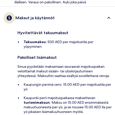
illallisen. Varaus on pakollinen. Auki joka päivä
Maksut ja käytännöt
Hyvitettävät takuumaksut
Takuumaksu:
500 AED per majoitustila per
yöpyminen
Pakolliset lisämaksut
Sinua pyydetään maksamaan seuraavat majoituspaikan
veloittamat maksut sisään- tai uloskirjautumisen
yhteydessä. Maksuihin saattaa sisältyä sovellettavia veroja:
Kaupungin perimä vero: 15.00 AED per majoitustila per
yö
Kaupunki perii majoituspaikassa maksettavan
turismimaksun
. Maksu on 15.00 AED ensimmäisestä
makuuhuoneesta per yö, ja se nousee 15.00 AED:lla per
yö jokaisen lisämakuuhuoneen myötä.