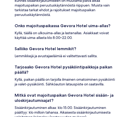
kunnes sisäänkirjautumiseen on muutama päivä aikaa
majoituspaikan peruutuskäytännöistä riippuen. Muista vain
tarkistaa tarkat ehdot ja rajoitukset majoituspaikan
peruutuskäytännöistä.
Onko majoituspaikassa Gevora Hotel uima-allas?
Kyllä, täällä on ulkouima-allas ja lastenallas. Asiakkaat voivat
käyttää uima-allasta klo 8.00–22.00.
Salliiko Gevora Hotel lemmikit?
Lemmikkejä ja avustajaeläimiä ei valitettavasti sallita.
Tarjoaako Gevora Hotel pysäköintipaikkoja paikan
päällä?
Kyllä, paikan päällä on tarjolla ilmainen omatoiminen pysäköinti
ja valet-pysäköinti. Sähköauton latauspiste on saatavilla.
Mitkä ovat majoituspaikan Gevora Hotel sisään- ja
uloskirjautumisajat?
Sisäänkirjautuminen alkaa: klo 15.00. Sisäänkirjautuminen
päättyy: klo milloin tahansa. Aikaisesta sisäänkirjautumisesta