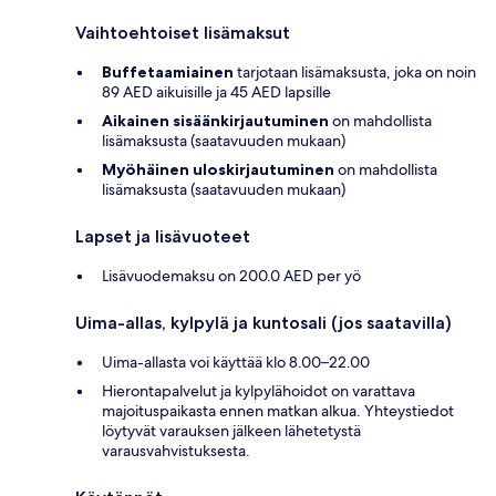
Vaihtoehtoiset lisämaksut
Buffetaamiainen
tarjotaan lisämaksusta, joka on noin
89 AED aikuisille ja 45 AED lapsille
Aikainen sisäänkirjautuminen
on mahdollista
lisämaksusta (saatavuuden mukaan)
Myöhäinen uloskirjautuminen
on mahdollista
lisämaksusta (saatavuuden mukaan)
Lapset ja lisävuoteet
Lisävuodemaksu on 200.0 AED per yö
Uima-allas, kylpylä ja kuntosali (jos saatavilla)
Uima-allasta voi käyttää klo 8.00–22.00
Hierontapalvelut ja kylpylähoidot on varattava
majoituspaikasta ennen matkan alkua. Yhteystiedot
löytyvät varauksen jälkeen lähetetystä
varausvahvistuksesta.