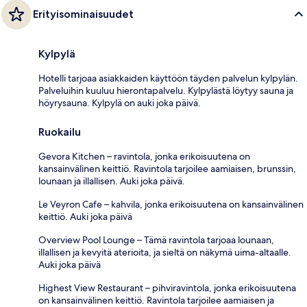
Erityisominaisuudet
Kylpylä
Hotelli tarjoaa asiakkaiden käyttöön täyden palvelun kylpylän.
Palveluihin kuuluu hierontapalvelu. Kylpylästä löytyy sauna ja
höyrysauna. Kylpylä on auki joka päivä.
Ruokailu
Gevora Kitchen – ravintola, jonka erikoisuutena on
kansainvälinen keittiö. Ravintola tarjoilee aamiaisen, brunssin,
lounaan ja illallisen. Auki joka päivä.
Le Veyron Cafe – kahvila, jonka erikoisuutena on kansainvälinen
keittiö. Auki joka päivä
Overview Pool Lounge – Tämä ravintola tarjoaa lounaan,
illallisen ja kevyitä aterioita, ja sieltä on näkymä uima-altaalle.
Auki joka päivä
Highest View Restaurant – pihviravintola, jonka erikoisuutena
on kansainvälinen keittiö. Ravintola tarjoilee aamiaisen ja