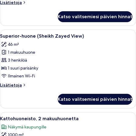
Lisätietoja
Lisätietoja
kuvat
huoneesta
Superior-
Katso valitsemiesi päivien hinnat
huone
(Burj
Khalifa
Avaa
Moderni hotellihuone, jossa on suuri s
4
View)
Superior-huone (Sheikh Zayed View)
kaikki
46 m²
huonetyypin
1 makuuhuone
Superior-
huone
3 henkilöä
(Sheikh
1 suuri parisänky
Zayed
Ilmainen Wi-Fi
View)
Lisätietoja
Lisätietoja
kuvat
huoneesta
Superior-
Katso valitsemiesi päivien hinnat
huone
(Sheikh
Zayed
Avaa
Moderni hotellihuone, jossa on suuri i
7
View)
Kattohuoneisto, 2 makuuhuonetta
kaikki
Näkymä kaupungille
huonetyypin
1000 m²