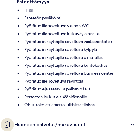
Esteettömyys
Hissi
Esteetön pysäköinti
Pyörätuolille soveltuva yleinen WC
Pyörätuolille soveltuva kulkuväylä hissille
Pyörätuolin käyttäjille soveltuva vastaanottotiski
Pyörätuolin käyttäjille soveltuva kylpylä
Pyörätuolin käyttäjille soveltuva uima-allas
Pyörätuolin käyttäjille soveltuva kuntokeskus
Pyörätuolin käyttäjille soveltuva business center
Pyörätuolille soveltuva ravintola
Pyörätuoleja saatavilla paikan päällä
Portaaton kulkutie sisäänkäynnille
Ohut kokolattiamatto julkisissa tiloissa
Huoneen palvelut/mukavuudet