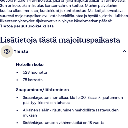
Gevora Kitchen -ravintolassa, joka on yksi majoituspaikan 3 ravintolasta.
Sen erikoisuuksiin kuuluu kansainvälinen keittiö. Muihin palveluihin
kuuluu ulkouima-allas, kuntoklubi ja kuntokeskus. Matkailijat arvostavat
suuresti majoituspaikan avuliasta henkilökuntaa ja hyvää sijaintia. Julkisen
liikenteen yhteydet sijaitsevat vain lyhyen kävelymatkan päässä:
Financial Centren metroasema sijaitsee 4 minuutin ja Emirates Towersin
Tietoa peruutusoikeuksista
metroasema 7 minuutin kävelymatkan päässä.
Lisätietoja tästä majoituspaikasta
Yleistä
Hotellin koko
529 huonetta
75 kerrosta
Saapuminen/lähteminen
Sisäänkirjautuminen alkaa: klo 15.00. Sisäänkirjautuminen
päättyy: klo milloin tahansa.
Aikainen sisäänkirjautuminen mahdollista saatavuuden
mukaan
Sisäänkirjautumisen vähimmäisikä on 18 vuotta