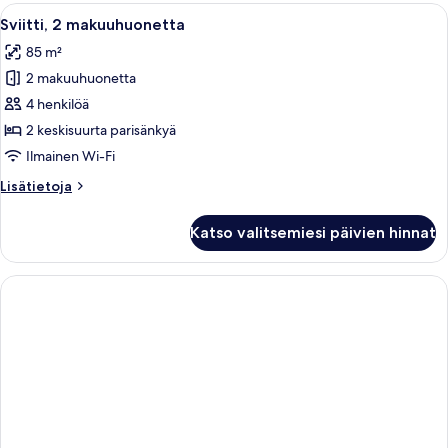
makuuhuone,
Avaa
Moderni hotellihuone, jossa on suuri s
5
tupakointi
Sviitti, 2 makuuhuonetta
kaikki
kielletty
85 m²
huonetyypin
2 makuuhuonetta
Sviitti,
2
4 henkilöä
makuuhuonetta
2 keskisuurta parisänkyä
kuvat
Ilmainen Wi-Fi
Lisätietoja
Lisätietoja
huoneesta
Sviitti,
Katso valitsemiesi päivien hinnat
2
makuuhuonetta