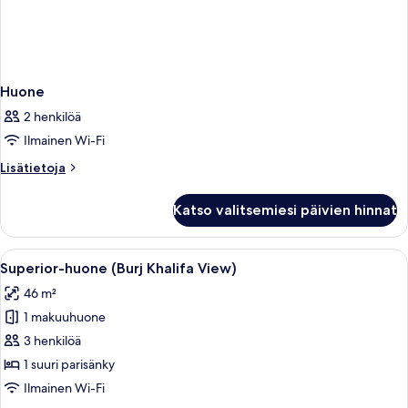
Huone
2 henkilöä
Ilmainen Wi-Fi
Lisätietoja
Lisätietoja
huoneesta
Huone
Katso valitsemiesi päivien hinnat
Avaa
Moderni hotellihuone, jossa on suuri s
4
Superior-huone (Burj Khalifa View)
kaikki
46 m²
huonetyypin
1 makuuhuone
Superior-
huone
3 henkilöä
(Burj
1 suuri parisänky
Khalifa
Ilmainen Wi-Fi
View)