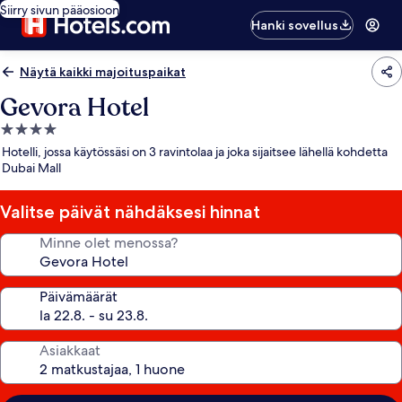
Siirry sivun pääosioon
Hanki sovellus
Näytä kaikki majoituspaikat
Gevora Hotel
4.0
tähden
Hotelli, jossa käytössäsi on 3 ravintolaa ja joka sijaitsee lähellä kohdetta
majoituspaikka
Dubai Mall
Valitse päivät nähdäksesi hinnat
Minne olet menossa?
Päivämäärät
Asiakkaat