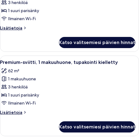
huone,
3 henkilöä
1
1 suuri parisänky
suuri
Ilmainen Wi-Fi
parisänky
Lisätietoja
Lisätietoja
kuvat
huoneesta
Deluxe-
Katso valitsemiesi päivien hinnat
huone,
1
suuri
Avaa
Hotellihuone, jossa on suuri sänky, työ
3
parisänky
Premium-sviitti, 1 makuuhuone, tupakointi kielletty
kaikki
62 m²
huonetyypin
1 makuuhuone
Premium-
sviitti,
3 henkilöä
1
1 suuri parisänky
makuuhuone,
Ilmainen Wi-Fi
tupakointi
Lisätietoja
Lisätietoja
kielletty
huoneesta
kuvat
Premium-
Katso valitsemiesi päivien hinnat
sviitti,
1