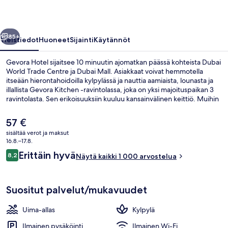
llinen
Seuraava
85+
Yleistiedot
Huoneet
Sijainti
Käytännöt
Gevora Hotel sijaitsee 10 minuutin ajomatkan päässä kohteista Dubai
World Trade Centre ja Dubai Mall. Asiakkaat voivat hemmotella
itseään hierontahoidoilla kylpylässä ja nauttia aamiaista, lounasta ja
illallista Gevora Kitchen -ravintolassa, joka on yksi majoituspaikan 3
ravintolasta. Sen erikoisuuksiin kuuluu kansainvälinen keittiö. Muihin
palveluihin kuuluu ulkouima-allas, kuntoklubi ja kuntokeskus.
Matkailijat arvostavat suuresti majoituspaikan avuliasta henkilökuntaa
Nykyinen
57 €
ja hyvää sijaintia. Julkisen liikenteen yhteydet sijaitsevat vain lyhyen
hinta
sisältää verot ja maksut
kävelymatkan päässä: Financial Centren metroasema sijaitsee 4
on
16.8.–17.8.
minuutin ja Emirates Towersin metroasema 7 minuutin kävelymatkan
3 ravintolaa, joissa tarjoillaan aamiainen
57 €
Arvostelut
päässä.
Erittäin hyvä
8,2
Näytä kaikki 1 000 arvostelua
8,2 kautta 10.
Suositut palvelut/mukavuudet
Uima-allas
Kylpylä
Ilmainen pysäköinti
Ilmainen Wi-Fi