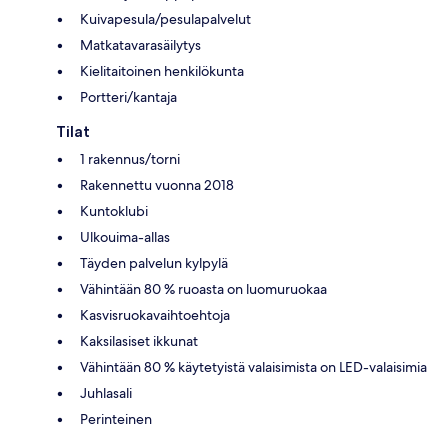
Kuivapesula/pesulapalvelut
Matkatavarasäilytys
Kielitaitoinen henkilökunta
Portteri/kantaja
Tilat
1 rakennus/torni
Rakennettu vuonna 2018
Kuntoklubi
Ulkouima-allas
Täyden palvelun kylpylä
Vähintään 80 % ruoasta on luomuruokaa
Kasvisruokavaihtoehtoja
Kaksilasiset ikkunat
Vähintään 80 % käytetyistä valaisimista on LED-valaisimia
Juhlasali
Perinteinen