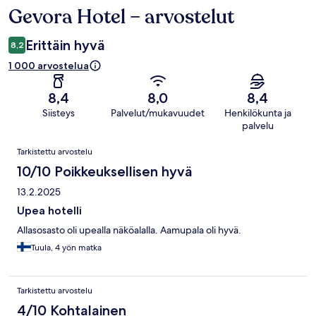
Gevora Hotel – arvostelut
Arvostelut
Erittäin hyvä
8,2
1 000 arvostelua
8,4
8,0
8,4
Siisteys
Palvelut/mukavuudet
Henkilökunta ja
palvelu
Arvostelut
Tarkistettu arvostelu
10/10 Poikkeuksellisen hyvä
13.2.2025
Upea hotelli
Allasosasto oli upealla näköalalla. Aamupala oli hyvä.
Tuula, 4 yön matka
Tarkistettu arvostelu
4/10 Kohtalainen