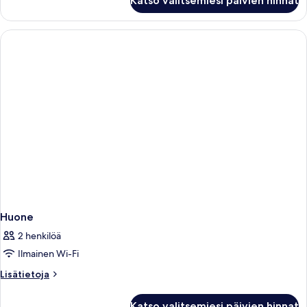
Katso valitsemiesi päivien hinnat
Partial
Burj
Khalifa
View
Huone
2 henkilöä
Ilmainen Wi-Fi
Lisätietoja
Lisätietoja
huoneesta
Huone
Katso valitsemiesi päivien hinnat