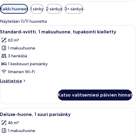
Huoneille
Kaikki huoneet
1 sänky
2 sänkyä
3+ sänkyä
saatavilla
olevia
Näytetään 11/11 huonetta
suodattimia
Avaa
Hotellihuone, jossa on suuri sänky, tele
4
Standard-sviitti, 1 makuuhuone, tupakointi kielletty
kaikki
63 m²
huonetyypin
1 makuuhuone
Standard-
sviitti,
3 henkilöä
1
1 keskisuuri parisänky
makuuhuone,
Ilmainen Wi-Fi
tupakointi
Lisätietoja
Lisätietoja
kielletty
huoneesta
kuvat
Standard-
Katso valitsemiesi päivien hinnat
sviitti,
1
makuuhuone,
Avaa
Moderni hotellihuone, jossa on suuri sä
4
tupakointi
Deluxe-huone, 1 suuri parisänky
kaikki
kielletty
46 m²
huonetyypin
1 makuuhuone
Deluxe-