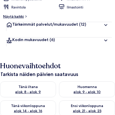
Ravintola
Ilmastointi
Näytä kaikki
Tärkeimmät palvelut/mukavuudet
(12)
Kodin mukavuudet
(6)
Huonevaihtoehdot
Tarkista näiden päivien saatavuus
Tarkista tämän illan saatavuus elok. 8 - elok. 9
Tarkista huomisen saatavuus el
Tänä iltana
Huomenna
elok. 8 - elok. 9
elok. 9 - elok. 10
Tarkista tämän viikonlopun saatavuus elok. 14 - elok. 16
Tarkista ensi viikonlopun saata
Tänä viikonloppuna
Ensi viikonloppuna
elok. 14 - elok. 16
elok. 21 - elok. 23