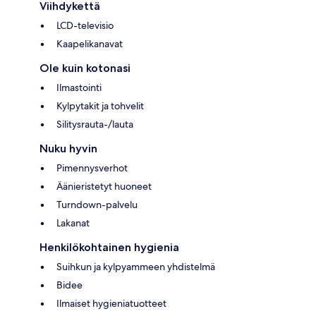
Viihdykettä
LCD-televisio
Kaapelikanavat
Ole kuin kotonasi
Ilmastointi
Kylpytakit ja tohvelit
Silitysrauta-/lauta
Nuku hyvin
Pimennysverhot
Äänieristetyt huoneet
Turndown-palvelu
Lakanat
Henkilökohtainen hygienia
Suihkun ja kylpyammeen yhdistelmä
Bidee
Ilmaiset hygieniatuotteet