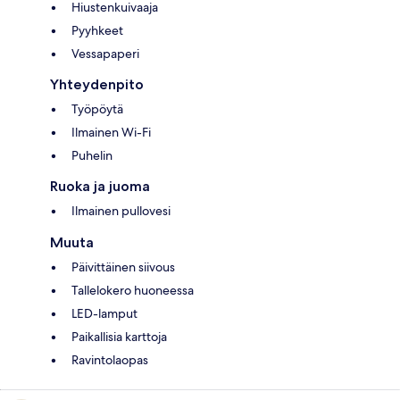
Hiustenkuivaaja
Pyyhkeet
Vessapaperi
Yhteydenpito
Työpöytä
Ilmainen Wi-Fi
Puhelin
Ruoka ja juoma
Ilmainen pullovesi
Muuta
Päivittäinen siivous
Tallelokero huoneessa
LED-lamput
Paikallisia karttoja
Ravintolaopas