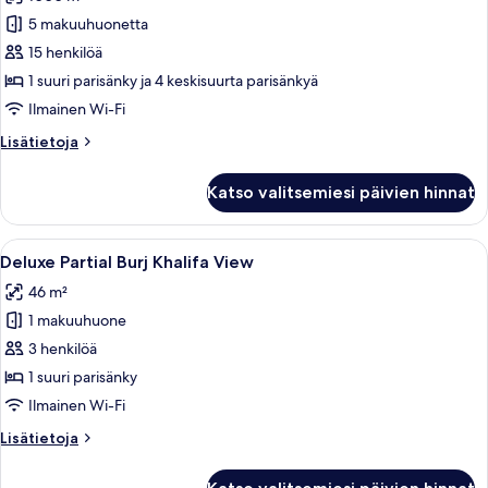
Kattohuoneisto,
2
5 makuuhuonetta
makuuhuonetta
15 henkilöä
kuvat
1 suuri parisänky ja 4 keskisuurta parisänkyä
Ilmainen Wi-Fi
Lisätietoja
Lisätietoja
huoneesta
Kattohuoneisto,
Katso valitsemiesi päivien hinnat
2
makuuhuonetta
Avaa
Moderni hotellihuone, jossa on suuri
4
Deluxe Partial Burj Khalifa View
kaikki
46 m²
huonetyypin
1 makuuhuone
Deluxe
Partial
3 henkilöä
Burj
1 suuri parisänky
Khalifa
Ilmainen Wi-Fi
View
Lisätietoja
Lisätietoja
kuvat
huoneesta
Deluxe