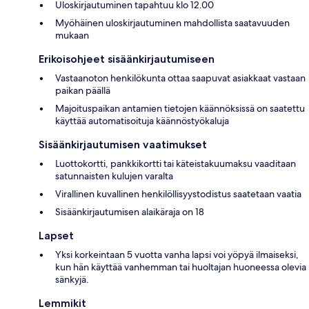
Uloskirjautuminen tapahtuu klo 12.00
Myöhäinen uloskirjautuminen mahdollista saatavuuden
mukaan
Erikoisohjeet sisäänkirjautumiseen
Vastaanoton henkilökunta ottaa saapuvat asiakkaat vastaan
paikan päällä
Majoituspaikan antamien tietojen käännöksissä on saatettu
käyttää automatisoituja käännöstyökaluja
Sisäänkirjautumisen vaatimukset
Luottokortti, pankkikortti tai käteistakuumaksu vaaditaan
satunnaisten kulujen varalta
Virallinen kuvallinen henkilöllisyystodistus saatetaan vaatia
Sisäänkirjautumisen alaikäraja on 18
Lapset
Yksi korkeintaan 5 vuotta vanha lapsi voi yöpyä ilmaiseksi,
kun hän käyttää vanhemman tai huoltajan huoneessa olevia
sänkyjä.
Lemmikit