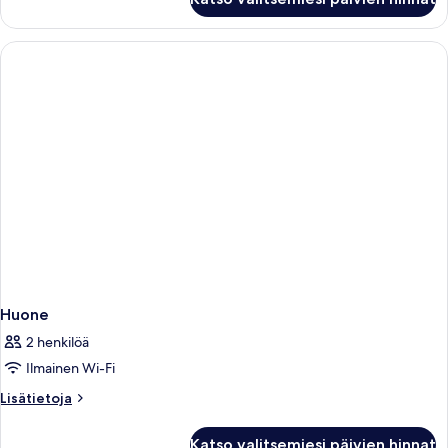
Huone
2 henkilöä
Ilmainen Wi-Fi
Lisätietoja
Lisätietoja
huoneesta
Huone
Katso valitsemiesi päivien hinnat