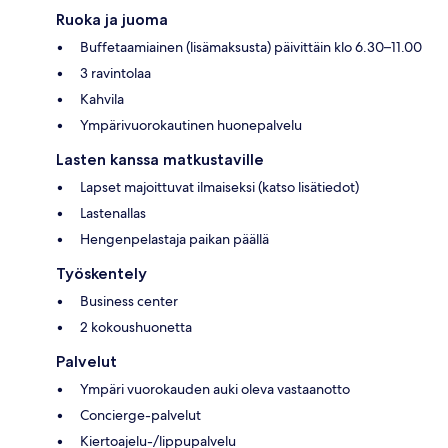
Ruoka ja juoma
Buffetaamiainen (lisämaksusta) päivittäin klo 6.30–11.00
3 ravintolaa
Kahvila
Ympärivuorokautinen huonepalvelu
Lasten kanssa matkustaville
Lapset majoittuvat ilmaiseksi (katso lisätiedot)
Lastenallas
Hengenpelastaja paikan päällä
Työskentely
Business center
2 kokoushuonetta
Palvelut
Ympäri vuorokauden auki oleva vastaanotto
Concierge-palvelut
Kiertoajelu-/lippupalvelu