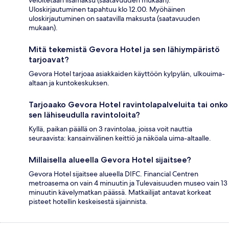
veloitetaan lisämaksu (saatavuuden mukaan).
Uloskirjautuminen tapahtuu klo 12.00. Myöhäinen
uloskirjautuminen on saatavilla maksusta (saatavuuden
mukaan).
Mitä tekemistä Gevora Hotel ja sen lähiympäristö
tarjoavat?
Gevora Hotel tarjoaa asiakkaiden käyttöön kylpylän, ulkouima-
altaan ja kuntokeskuksen.
Tarjoaako Gevora Hotel ravintolapalveluita tai onko
sen lähiseudulla ravintoloita?
Kyllä, paikan päällä on 3 ravintolaa, joissa voit nauttia
seuraavista: kansainvälinen keittiö ja näköala uima-altaalle.
Millaisella alueella Gevora Hotel sijaitsee?
Gevora Hotel sijaitsee alueella DIFC. Financial Centren
metroasema on vain 4 minuutin ja Tulevaisuuden museo vain 13
minuutin kävelymatkan päässä. Matkailijat antavat korkeat
pisteet hotellin keskeisestä sijainnista.