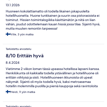
13.1.2026
Huoneen kokolattiamatto oli todella likainen jokapuolelta
hotellihuonetta. Huone tunkkainen ja suurin osa pistorasioista ei
toiminut. Hissien toimintalogiikka käsittämätön ja niitä on liian
vähän, joudut odottelemaan kauan hissiä jossa tilaa. Sijainti hyvä,
mutta muuten remontin tarpeessa!
Ville, 3 yön matka
Tarkistettu arvostelu
8/10 Erittäin hyvä
8.4.2024
Vietimme 2 viikon loman tässä upeassa hotellissa lapseni kanssa.
Henkilökunta oli kaikkialla todella ystävällinen ja hotellihuone oli
erittäin viihtyisä ja siisti. Hotellihuoneen ikkunoista oli upeat
näkymät. Sijainti oli myös todella hyvä, kaksi metroasemaa
hotellin molemmilla puolilla ja pieniä kauppoja sekä ravintoloita
lyhyen kävelymatkan päässä hotellilta. Suosittelen lämpimästi ja
Heidi, 11 yön matka
tulisin tänne uudelleen.
Tarkistettu arvostelu