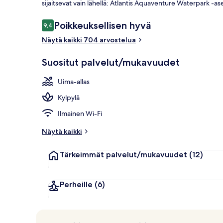
sijaitsevat vain lähellä: Atlantis Aquaventure Waterpark -a
Arvostelut
Poikkeuksellisen hyvä
9,4
9,4 kautta 10.
2 ulkouima-al
Näytä kaikki 704 arvostelua
Suositut palvelut/mukavuudet
Uima-allas
Kylpylä
Ilmainen Wi-Fi
Näytä kaikki
Tärkeimmät palvelut/mukavuudet
(12)
Perheille
(6)