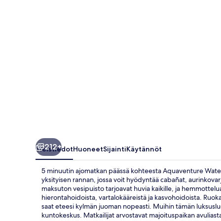
212+
Yleistiedot
Huoneet
Sijainti
Käytännöt
5 minuutin ajomatkan päässä kohteesta Aquaventure Waterpa
yksityisen rannan, jossa voit hyödyntää cabañat, aurinkovarj
maksuton vesipuisto tarjoavat huvia kaikille, ja hemmottelua
hierontahoidoista, vartalokääreistä ja kasvohoidoista. Ruoka
saat eteesi kylmän juoman nopeasti. Muihin tämän luksusluoka
kuntokeskus. Matkailijat arvostavat majoituspaikan avuliast