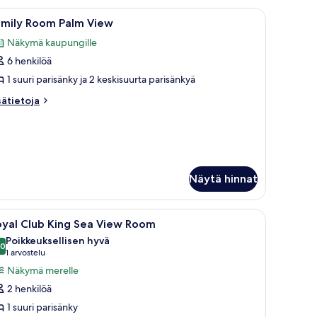
uuri ikkuna, josta on näkymä merelle, työpöytä lampun kanssa ja sinikuvioin
vaa
Moderni hotellihuone, jossa on suuri sänky,
6
amily Room Palm View
ikki
Näkymä kaupungille
uonetyypin
6 henkilöä
amily
oom
1 suuri parisänky ja 2 keskisuurta parisänkyä
alm
sätietoja
sätietoja
iew
oneesta
mily
uvat
oom
lm
ew
Näytä hinnat
kuvioinen matto.
öytiä, moderneja tuoleja ja riippuvalaisimet.
vaa
Tilava ruokailutila, jossa on pyöreitä pöytiä, 
8
oyal Club King Sea View Room
ikki
Poikkeuksellisen hyvä
uonetyypin
,0
10,0 kautta 10
(1
1 arvostelu
oyal
arvostelu)
Näkymä merelle
lub
2 henkilöä
ing
1 suuri parisänky
ea