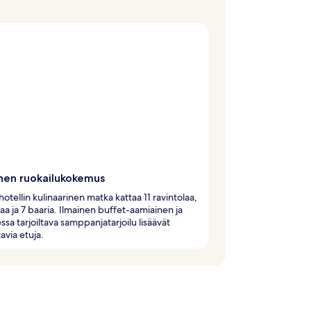
nen ruokailukokemus
otellin kulinaarinen matka kattaa 11 ravintolaa,
laa ja 7 baaria. Ilmainen buffet-aamiainen ja
sa tarjoiltava samppanjatarjoilu lisäävät
avia etuja.