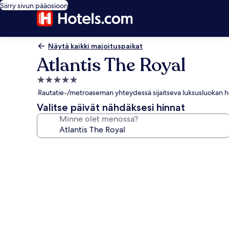
Siirry sivun pääosioon
Näytä kaikki majoituspaikat
Atlantis The Royal
5.0
tähden
Rautatie-/metroaseman yhteydessä sijaitseva luksusluokan ho
majoituspaikka
Valitse päivät nähdäksesi hinnat
Minne olet menossa?
Majoituspaikan
Atlantis
The
Royal
valokuvagalleria