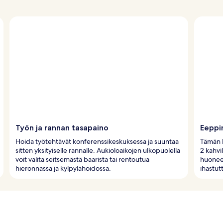
Työn ja rannan tasapaino
Eeppi
Hoida työtehtävät konferenssikeskuksessa ja suuntaa
Tämän h
sitten yksityiselle rannalle. Aukioloaikojen ulkopuolella
2 kahvi
voit valita seitsemästä baarista tai rentoutua
huonees
hieronnassa ja kylpylähoidossa.
ihastutt