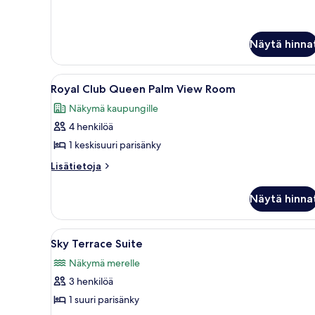
Perhehuone,
merinäköala
Näytä hinna
Avaa
Tilava ruokailutila, jossa on py
9
Royal Club Queen Palm View Room
kaikki
Näkymä kaupungille
huonetyypin
4 henkilöä
Royal
Club
1 keskisuuri parisänky
Queen
Lisätietoja
Lisätietoja
Palm
huoneesta
Royal
View
Näytä hinna
Club
Room
Queen
kuvat
Palm
Avaa
Moderni hotellihuone, jossa on 
5
View
Sky Terrace Suite
kaikki
Room
Näkymä merelle
huonetyypin
3 henkilöä
Sky
Terrace
1 suuri parisänky