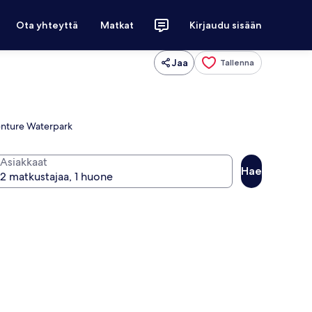
Ota yhteyttä
Matkat
Kirjaudu sisään
Jaa
Tallenna
venture Waterpark
Asiakkaat
Hae