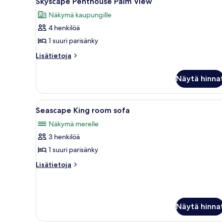
Skyscape Penthouse Palm View
kaikki
Näkymä kaupungille
huonetyypin
4 henkilöä
Skyscape
Penthouse
1 suuri parisänky
Palm
Lisätietoja
Lisätietoja
View
huoneesta
Skyscape
kuvat
Näytä hinna
Penthouse
Palm
View
Avaa
Tilava aula, jossa on keskeisell
5
Seascape King room sofa
kaikki
Näkymä merelle
huonetyypin
3 henkilöä
Seascape
King
1 suuri parisänky
room
Lisätietoja
Lisätietoja
sofa
huoneesta
Seascape
kuvat
King
room
Näytä hinna
sofa