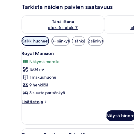
Tarkista näiden päivien saatavuus
Tarkista tämän illan saatavuus elok. 6 - elok. 7
Tarkista huomi
Tänä iltana
elok. 6 - elok. 7
el
Huoneille
Kaikki huoneet
3+ sänkyä
1 sänky
2 sänkyä
saatavilla
Avaa
Hotellihuone, jossa on suuri s
olevia
16
Royal Mansion
kaikki
suodattimia
Näkymä merelle
huonetyypin
1604 m²
Royal
Mansion
1 makuuhuone
kuvat
9 henkilöä
3 suurta parisänkyä
Lisätietoja
Lisätietoja
huoneesta
Royal
Näytä hinna
Mansion
Avaa
Moderni hotellihuone, jossa on
8