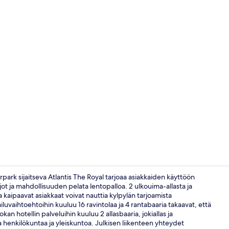
Sisällönluoj
rk sijaitseva Atlantis The Royal tarjoaa asiakkaiden käyttöön
ot ja mahdollisuuden pelata lentopalloa. 2 ulkouima-allasta ja
 kaipaavat asiakkaat voivat nauttia kylpylän tarjoamista
Erillinen ky
iluvaihtoehtoihin kuuluu 16 ravintolaa ja 4 rantabaaria takaavat, että
n hotellin palveluihin kuuluu 2 allasbaaria, jokiallas ja
a henkilökuntaa ja yleiskuntoa. Julkisen liikenteen yhteydet