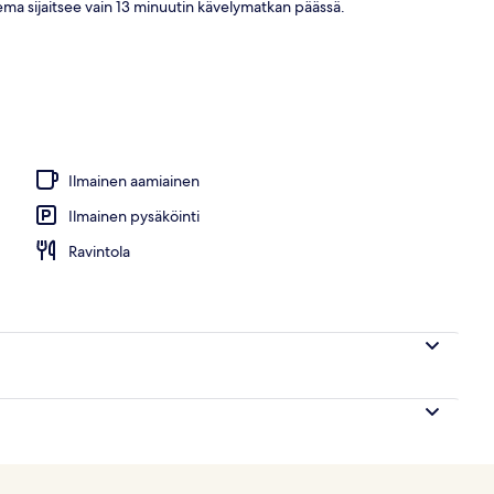
sema sijaitsee vain 13 minuutin kävelymatkan päässä.
lasta, maksullisia cabañoita, aurinkovarjoja
Ilmainen aamiainen
Ilmainen pysäköinti
Ravintola