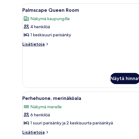
Avaa
Hotellihuone, jossa on kaksi s
5
Palmscape Queen Room
kaikki
Näkymä kaupungille
huonetyypin
4 henkilöä
Palmscape
Queen
1 keskisuuri parisänky
Room
Lisätietoja
Lisätietoja
kuvat
huoneesta
Palmscape
Queen
Room
Näytä hinna
Avaa
Hotellihuone, jossa on kaksi s
7
Perhehuone, merinäköala
kaikki
Näkymä merelle
huonetyypin
6 henkilöä
Perhehuone,
merinäköala
1 suuri parisänky ja 2 keskisuurta parisänkyä
kuvat
Lisätietoja
Lisätietoja
huoneesta