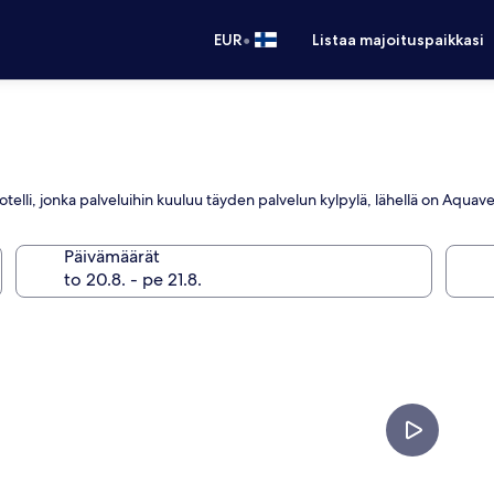
•
EUR
Listaa majoituspaikkasi
telli, jonka palveluihin kuuluu täyden palvelun kylpylä, lähellä on Aqua
Päivämäärät