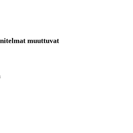
nnitelmat muuttuvat
ä