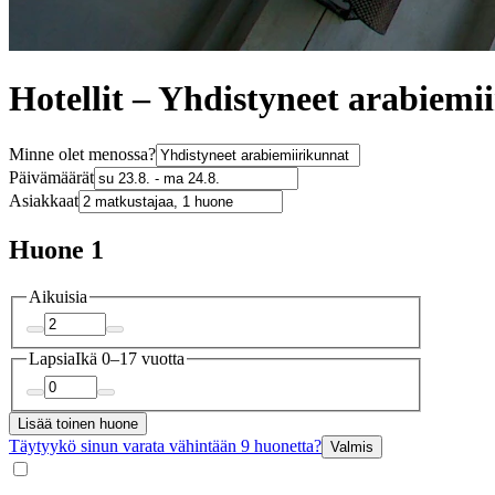
Hotellit – Yhdistyneet arabiemi
Minne olet menossa?
Päivämäärät
Asiakkaat
Huone 1
Aikuisia
Lapsia
Ikä 0–17 vuotta
Lisää toinen huone
Täytyykö sinun varata vähintään 9 huonetta?
Valmis