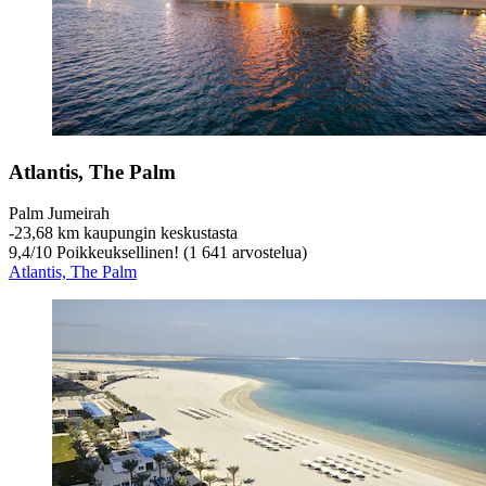
Atlantis, The Palm
Palm Jumeirah
‐
23,68 km kaupungin keskustasta
9,4
/
10
Poikkeuksellinen! (1 641 arvostelua)
Atlantis, The Palm