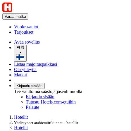
Varaa matka
Vuokra-autot
Tarjoukset
Avaa sovellus
EUR
•
Listaa majoituspaikkasi
Ota yhteyttä
Matkat
Kirjaudu sisään
Tee välittömiä säästöjä jäsenhinnoilla
Kirjaudu sisään
Tutustu Hotels.com-etuihin
Palaute
Hotellit
Yhdistyneet arabiemiirikunnat – hotellit
Hotellit