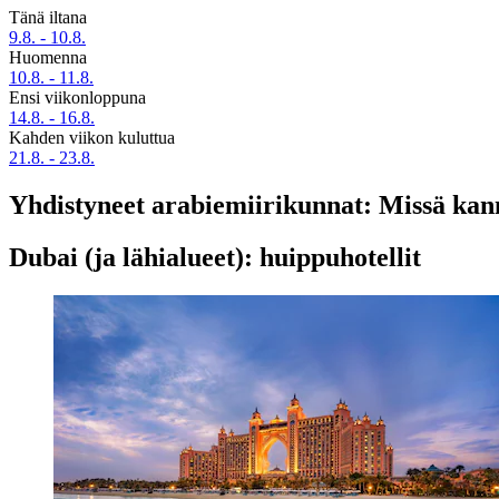
Tänä iltana
9.8. - 10.8.
Huomenna
10.8. - 11.8.
Ensi viikonloppuna
14.8. - 16.8.
Kahden viikon kuluttua
21.8. - 23.8.
Yhdistyneet arabiemiirikunnat: Missä kan
Dubai (ja lähialueet): huippuhotellit