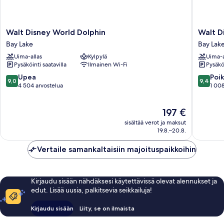
Walt
Walt
Walt Disney World Dolphin
Walt D
Disney
Disney
Bay Lake
Bay Lak
World
World
Uima-allas
Kylpylä
Uima-a
Dolphin
Swan
Pysäköinti saatavilla
Ilmainen Wi-Fi
Pysäköi
Bay
Reserve
Lake
Bay
9.0
9.4
Upea
Poik
9,0
9,4
Lake
kautta
kautta
4 504 arvostelua
1 008
10,
10,
Upea,
Poikkeuk
Hinta
197 €
4 504
hyvä,
on
arvostelua
1 008
sisältää verot ja maksut
197 €
arvostel
19.8.–20.8.
Vertaile samankaltaisiin majoituspaikkoihin
Kirjaudu sisään nähdäksesi käytettävissä olevat alennukset ja
edut. Lisää uusia, palkitsevia seikkailuja!
Kirjaudu sisään
Liity, se on ilmaista