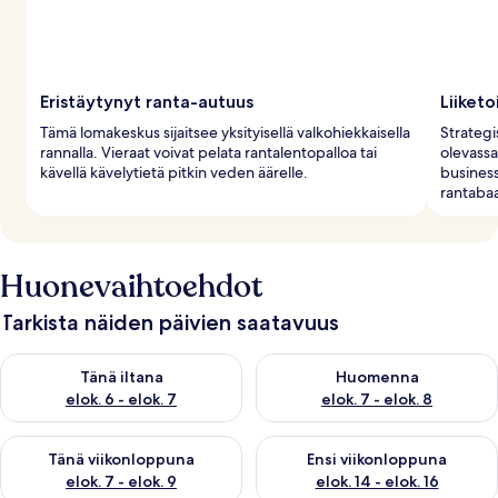
Eristäytynyt ranta-autuus
Liiketo
Tämä lomakeskus sijaitsee yksityisellä valkohiekkaisella
Strateg
rannalla. Vieraat voivat pelata rantalentopalloa tai
olevass
kävellä kävelytietä pitkin veden äärelle.
business
rantabaa
Huonevaihtoehdot
Tarkista näiden päivien saatavuus
Tarkista tämän illan saatavuus elok. 6 - elok. 7
Tarkista huomisen saatavuus el
Tänä iltana
Huomenna
elok. 6 - elok. 7
elok. 7 - elok. 8
Tarkista tämän viikonlopun saatavuus elok. 7 - elok. 9
Tarkista ensi viikonlopun saatav
Tänä viikonloppuna
Ensi viikonloppuna
elok. 7 - elok. 9
elok. 14 - elok. 16