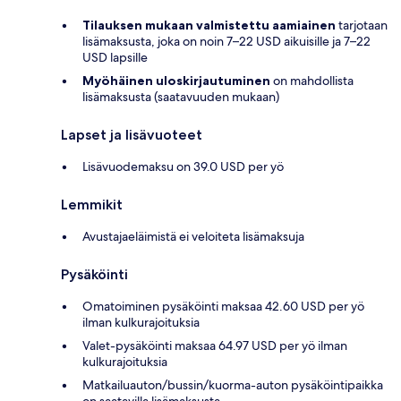
Tilauksen mukaan valmistettu aamiainen
tarjotaan
lisämaksusta, joka on noin 7–22 USD aikuisille ja 7–22
USD lapsille
Myöhäinen uloskirjautuminen
on mahdollista
lisämaksusta (saatavuuden mukaan)
Lapset ja lisävuoteet
Lisävuodemaksu on 39.0 USD per yö
Lemmikit
Avustajaeläimistä ei veloiteta lisämaksuja
Pysäköinti
Omatoiminen pysäköinti maksaa 42.60 USD per yö
ilman kulkurajoituksia
Valet-pysäköinti maksaa 64.97 USD per yö ilman
kulkurajoituksia
Matkailuauton/bussin/kuorma-auton pysäköintipaikka
on saatavilla lisämaksusta