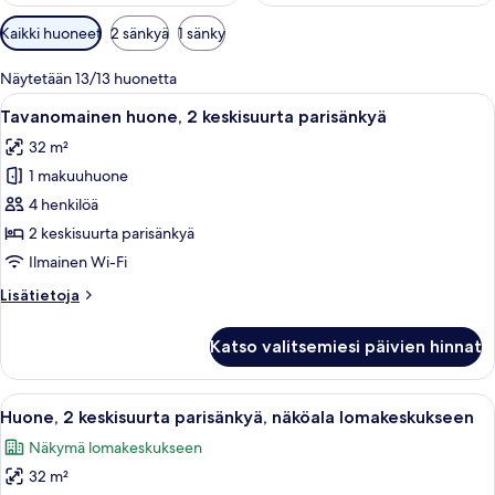
Huoneille
Kaikki huoneet
2 sänkyä
1 sänky
saatavilla
olevia
Näytetään 13/13 huonetta
suodattimia
Avaa
Hotellihuone, jossa on kaksi sänkyä, 
7
Tavanomainen huone, 2 keskisuurta parisänkyä
kaikki
32 m²
huonetyypin
1 makuuhuone
Tavanomainen
huone,
4 henkilöä
2
2 keskisuurta parisänkyä
keskisuurta
Ilmainen Wi-Fi
parisänkyä
Lisätietoja
Lisätietoja
kuvat
huoneesta
Tavanomainen
Katso valitsemiesi päivien hinnat
huone,
2
keskisuurta
Avaa
Hotellihuone, jossa on kaksi sänkyä, ty
7
parisänkyä
Huone, 2 keskisuurta parisänkyä, näköala lomakeskukseen
kaikki
Näkymä lomakeskukseen
huonetyypin
32 m²
Huone,