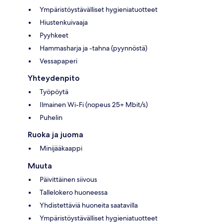
Ympäristöystävälliset hygieniatuotteet
Hiustenkuivaaja
Pyyhkeet
Hammasharja ja -tahna (pyynnöstä)
Vessapaperi
Yhteydenpito
Työpöytä
Ilmainen Wi-Fi (nopeus 25+ Mbit/s)
Puhelin
Ruoka ja juoma
Minijääkaappi
Muuta
Päivittäinen siivous
Tallelokero huoneessa
Yhdistettäviä huoneita saatavilla
Ympäristöystävälliset hygieniatuotteet