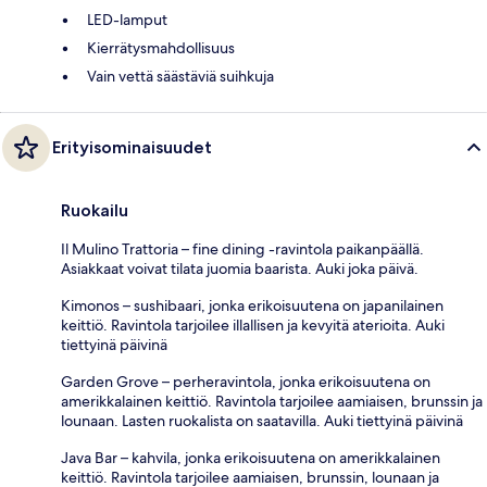
LED-lamput
Kierrätysmahdollisuus
Vain vettä säästäviä suihkuja
Erityisominaisuudet
Ruokailu
Il Mulino Trattoria – fine dining -ravintola paikanpäällä.
Asiakkaat voivat tilata juomia baarista. Auki joka päivä.
Kimonos – sushibaari, jonka erikoisuutena on japanilainen
keittiö. Ravintola tarjoilee illallisen ja kevyitä aterioita. Auki
tiettyinä päivinä
Garden Grove – perheravintola, jonka erikoisuutena on
amerikkalainen keittiö. Ravintola tarjoilee aamiaisen, brunssin ja
lounaan. Lasten ruokalista on saatavilla. Auki tiettyinä päivinä
Java Bar – kahvila, jonka erikoisuutena on amerikkalainen
keittiö. Ravintola tarjoilee aamiaisen, brunssin, lounaan ja