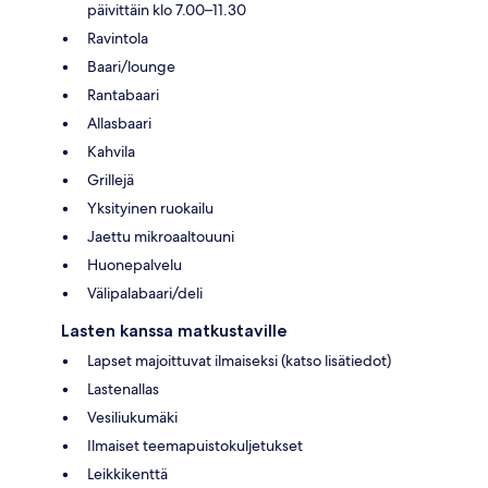
päivittäin klo 7.00–11.30
Ravintola
Baari/lounge
Rantabaari
Allasbaari
Kahvila
Grillejä
Yksityinen ruokailu
Jaettu mikroaaltouuni
Huonepalvelu
Välipalabaari/deli
Lasten kanssa matkustaville
Lapset majoittuvat ilmaiseksi (katso lisätiedot)
Lastenallas
Vesiliukumäki
Ilmaiset teemapuistokuljetukset
Leikkikenttä