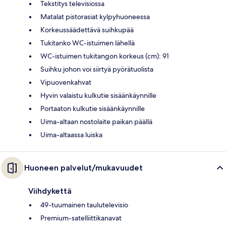
Tekstitys televisiossa
Matalat pistorasiat kylpyhuoneessa
Korkeussäädettävä suihkupää
Tukitanko WC-istuimen lähellä
WC-istuimen tukitangon korkeus (cm): 91
Suihku johon voi siirtyä pyörätuolista
Vipuovenkahvat
Hyvin valaistu kulkutie sisäänkäynnille
Portaaton kulkutie sisäänkäynnille
Uima-altaan nostolaite paikan päällä
Uima-altaassa luiska
Huoneen palvelut/mukavuudet
Viihdykettä
49-tuumainen taulutelevisio
Premium-satelliittikanavat