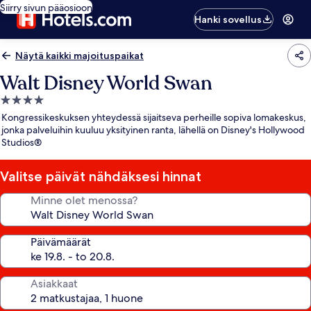
Siirry sivun pääosioon
Hanki sovellus
Näytä kaikki majoituspaikat
Walt Disney World Swan
4.0
tähden
Kongressikeskuksen yhteydessä sijaitseva perheille sopiva lomakeskus,
majoituspaikka
jonka palveluihin kuuluu yksityinen ranta, lähellä on Disney's Hollywood
Studios®
Valitse päivät nähdäksesi hinnat
Minne olet menossa?
Päivämäärät
Asiakkaat