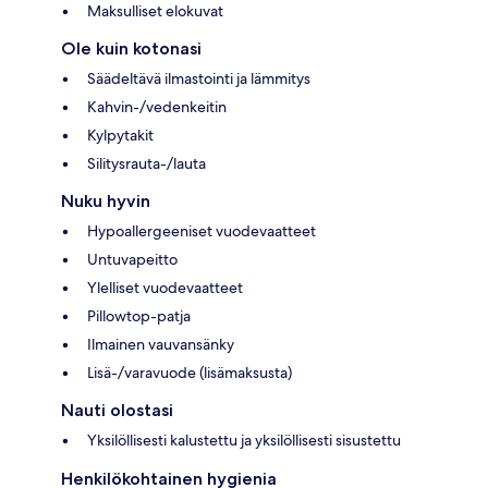
Maksulliset elokuvat
Ole kuin kotonasi
Säädeltävä ilmastointi ja lämmitys
Kahvin-/vedenkeitin
Kylpytakit
Silitysrauta-/lauta
Nuku hyvin
Hypoallergeeniset vuodevaatteet
Untuvapeitto
Ylelliset vuodevaatteet
Pillowtop-patja
Ilmainen vauvansänky
Lisä-/varavuode (lisämaksusta)
Nauti olostasi
Yksilöllisesti kalustettu ja yksilöllisesti sisustettu
Henkilökohtainen hygienia