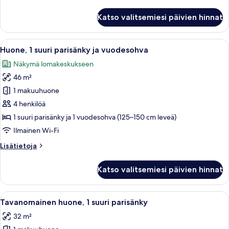
huoneesta
kuvat
Deluxe-
Katso valitsemiesi päivien hinnat
huone,
1
suuri
Avaa
Moderni hotellihuone, jossa on sänky
6
parisänky,
Huone, 1 suuri parisänky ja vuodesohva
kaikki
näköala
Näkymä lomakeskukseen
lomakeskukseen
huonetyypin
(Balcony)
46 m²
Huone,
1
1 makuuhuone
suuri
4 henkilöä
parisänky
1 suuri parisänky ja 1 vuodesohva (125–150 cm leveä)
ja
Ilmainen Wi-Fi
vuodesohva
Lisätietoja
Lisätietoja
kuvat
huoneesta
Huone,
Katso valitsemiesi päivien hinnat
1
suuri
parisänky
Avaa
Hotellihuone, jossa on suuri sänky, ty
8
ja
Tavanomainen huone, 1 suuri parisänky
kaikki
vuodesohva
32 m²
huonetyypin