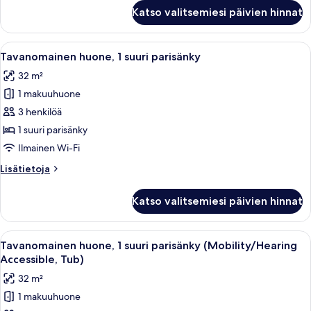
Tavanomainen
Katso valitsemiesi päivien hinnat
huone,
2
keskisuurta
Avaa
Hotellihuone, jossa on suuri sänky, ty
5
parisänkyä
Tavanomainen huone, 1 suuri parisänky
kaikki
32 m²
huonetyypin
1 makuuhuone
Tavanomainen
huone,
3 henkilöä
1
1 suuri parisänky
suuri
Ilmainen Wi-Fi
parisänky
Lisätietoja
Lisätietoja
kuvat
huoneesta
Tavanomainen
Katso valitsemiesi päivien hinnat
huone,
1
suuri
Avaa
Hotellihuone, jossa on suuri sänky, ty
6
parisänky
Tavanomainen huone, 1 suuri parisänky (Mobility/Hearing
kaikki
Accessible, Tub)
huonetyypin
32 m²
Tavanomainen
1 makuuhuone
huone,