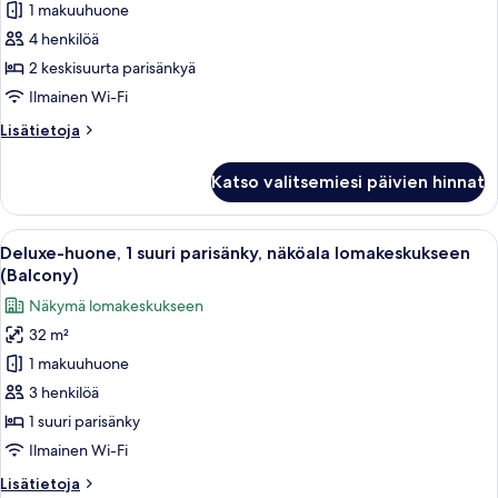
2
1 makuuhuone
keskisuurta
4 henkilöä
parisänkyä,
2 keskisuurta parisänkyä
näköala
Ilmainen Wi-Fi
lomakeskukseen
Lisätietoja
Lisätietoja
kuvat
huoneesta
Huone,
Katso valitsemiesi päivien hinnat
2
keskisuurta
parisänkyä,
Avaa
Hotellihuone, jossa on sänky, kaksi yö
7
näköala
Deluxe-huone, 1 suuri parisänky, näköala lomakeskukseen
kaikki
lomakeskukseen
(Balcony)
huonetyypin
Näkymä lomakeskukseen
Deluxe-
32 m²
huone,
1 makuuhuone
1
suuri
3 henkilöä
parisänky,
1 suuri parisänky
näköala
Ilmainen Wi-Fi
lomakeskukseen
Lisätietoja
Lisätietoja
(Balcony)