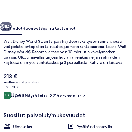
valokuvagalleria
llinen
Seuraava
112+
Yleistiedot
Huoneet
Sijainti
Käytännöt
Walt Disney World Swan tarjoaa käyttöösi yksityisen rannan, jossa
voit pelata lentopalloa tai nauttia juomista rantabaarissa. Lisäksi Walt
Disney World® Resort sijaitsee vain 10 minuutin kävelymatkan
päässä. Ulkouima-allas tarjoaa huvia kaikenikäisille ja asiakkaiden
käytössä on myös kuntokeskus ja 3 poreallasta. Kahvila on loistava
paikka nauttia aterioita ja kylmiä juomia saat baarista/loungesta.
Muihin palveluihin kuuluu allasbaari, sauna ja
Nykyinen
213 €
teemapuistokuljetukset. Uima-allas ja avulias henkilökunta ovat myös
hinta
sisältää verot ja maksut
asioita, joita matkailijat arvostavat.
on
19.8.–20.8.
Ulkopuoli
213 €
Arvostelut
Upea
9,2
Näytä kaikki 2 216 arvostelua
9,2 kautta 10.
Suositut palvelut/mukavuudet
Uima-allas
Pysäköinti saatavilla