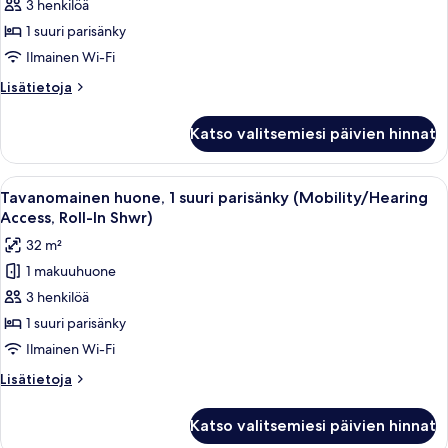
3 henkilöä
1
suuri
1 suuri parisänky
parisänky
Ilmainen Wi-Fi
(Mobility/Hearing
Lisätietoja
Lisätietoja
Accessible,
huoneesta
Tub)
Tavanomainen
Katso valitsemiesi päivien hinnat
huone,
kuvat
1
suuri
Avaa
Hotellihuone, jossa on suuri sänky, ty
7
parisänky
Tavanomainen huone, 1 suuri parisänky (Mobility/Hearing
kaikki
(Mobility/Hearing
Access, Roll-In Shwr)
Accessible,
huonetyypin
32 m²
Tub)
Tavanomainen
1 makuuhuone
huone,
3 henkilöä
1
suuri
1 suuri parisänky
parisänky
Ilmainen Wi-Fi
(Mobility/Hearing
Lisätietoja
Lisätietoja
Access,
huoneesta
Roll-
Tavanomainen
Katso valitsemiesi päivien hinnat
huone,
In