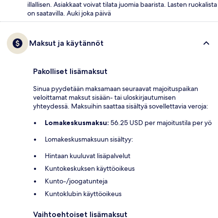
illallisen. Asiakkaat voivat tilata juomia baarista. Lasten ruokalista
on saatavilla. Auki joka päivä
Maksut ja käytännöt
Pakolliset lisämaksut
Sinua pyydetään maksamaan seuraavat majoituspaikan
veloittamat maksut sisään- tai uloskirjautumisen
yhteydessä. Maksuihin saattaa sisältyä sovellettavia veroja:
Lomakeskusmaksu:
56.25 USD per majoitustila per yö
Lomakeskusmaksuun sisältyy:
Hintaan kuuluvat lisäpalvelut
Kuntokeskuksen käyttöoikeus
Kunto-/joogatunteja
Kuntoklubin käyttöoikeus
Vaihtoehtoiset lisämaksut