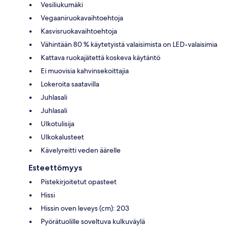
Vesiliukumäki
Vegaaniruokavaihtoehtoja
Kasvisruokavaihtoehtoja
Vähintään 80 % käytetyistä valaisimista on LED-valaisimia
Kattava ruokajätettä koskeva käytäntö
Ei muovisia kahvinsekoittajia
Lokeroita saatavilla
Juhlasali
Juhlasali
Ulkotulisija
Ulkokalusteet
Kävelyreitti veden äärelle
Esteettömyys
Pistekirjoitetut opasteet
Hissi
Hissin oven leveys (cm): 203
Pyörätuolille soveltuva kulkuväylä