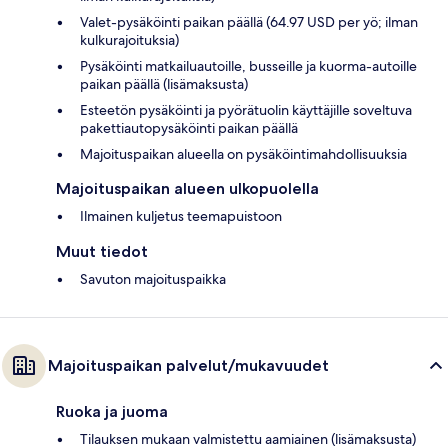
Valet-pysäköinti paikan päällä (64.97 USD per yö; ilman
kulkurajoituksia)
Pysäköinti matkailuautoille, busseille ja kuorma-autoille
paikan päällä (lisämaksusta)
Esteetön pysäköinti ja pyörätuolin käyttäjille soveltuva
pakettiautopysäköinti paikan päällä
Majoituspaikan alueella on pysäköintimahdollisuuksia
Majoituspaikan alueen ulkopuolella
Ilmainen kuljetus teemapuistoon
Muut tiedot
Savuton majoituspaikka
Majoituspaikan palvelut/mukavuudet
Ruoka ja juoma
Tilauksen mukaan valmistettu aamiainen (lisämaksusta)