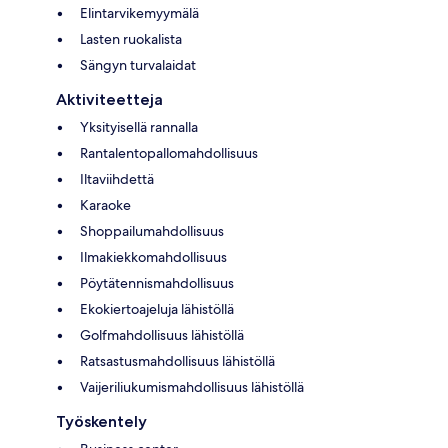
Elintarvikemyymälä
Lasten ruokalista
Sängyn turvalaidat
Aktiviteetteja
Yksityisellä rannalla
Rantalentopallomahdollisuus
Iltaviihdettä
Karaoke
Shoppailumahdollisuus
Ilmakiekkomahdollisuus
Pöytätennismahdollisuus
Ekokiertoajeluja lähistöllä
Golfmahdollisuus lähistöllä
Ratsastusmahdollisuus lähistöllä
Vaijeriliukumismahdollisuus lähistöllä
Työskentely