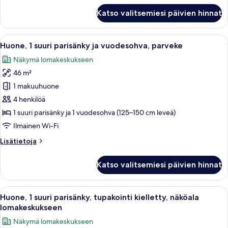
kuvat
Deluxe-
Katso valitsemiesi päivien hinnat
huone,
2
keskisuurta
Avaa
Moderni hotellihuone, jossa on sänky
6
parisänkyä,
Huone, 1 suuri parisänky ja vuodesohva, parveke
kaikki
näköala
Näkymä lomakeskukseen
lomakeskukseen
huonetyypin
(Balcony)
46 m²
Huone,
1
1 makuuhuone
suuri
4 henkilöä
parisänky
1 suuri parisänky ja 1 vuodesohva (125–150 cm leveä)
ja
Ilmainen Wi-Fi
vuodesohva,
Lisätietoja
Lisätietoja
parveke
huoneesta
kuvat
Huone,
Katso valitsemiesi päivien hinnat
1
suuri
parisänky
Avaa
Huone, 1 suuri parisänky, tupakointi k
8
ja
Huone, 1 suuri parisänky, tupakointi kielletty, näköala
kaikki
vuodesohva,
lomakeskukseen
parveke
huonetyypin
Näkymä lomakeskukseen
Huone,