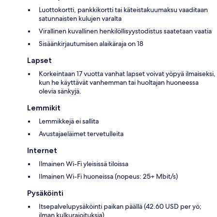
Luottokortti, pankkikortti tai käteistakuumaksu vaaditaan
satunnaisten kulujen varalta
Virallinen kuvallinen henkilöllisyystodistus saatetaan vaatia
Sisäänkirjautumisen alaikäraja on 18
Lapset
Korkeintaan 17 vuotta vanhat lapset voivat yöpyä ilmaiseksi,
kun he käyttävät vanhemman tai huoltajan huoneessa
olevia sänkyjä.
Lemmikit
Lemmikkejä ei sallita
Avustajaeläimet tervetulleita
Internet
Ilmainen Wi-Fi yleisissä tiloissa
Ilmainen Wi-Fi huoneissa (nopeus: 25+ Mbit/s)
Pysäköinti
Itsepalvelupysäköinti paikan päällä (42.60 USD per yö;
ilman kulkurajoituksia)