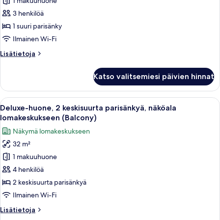
1 makuuhuone
Tavanomainen
huone,
3 henkilöä
1
1 suuri parisänky
suuri
Ilmainen Wi-Fi
parisänky
Lisätietoja
Lisätietoja
kuvat
huoneesta
Tavanomainen
Katso valitsemiesi päivien hinnat
huone,
1
suuri
Avaa
Hotellihuone, jossa on kaksi sänkyä, ty
9
parisänky
Deluxe-huone, 2 keskisuurta parisänkyä, näköala
kaikki
lomakeskukseen (Balcony)
huonetyypin
Näkymä lomakeskukseen
Deluxe-
32 m²
huone,
1 makuuhuone
2
keskisuurta
4 henkilöä
parisänkyä,
2 keskisuurta parisänkyä
näköala
Ilmainen Wi-Fi
lomakeskukseen
Lisätietoja
Lisätietoja
(Balcony)
huoneesta