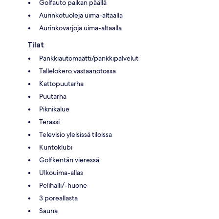
Golfauto paikan päällä
Aurinkotuoleja uima-altaalla
Aurinkovarjoja uima-altaalla
Tilat
Pankkiautomaatti/pankkipalvelut
Tallelokero vastaanotossa
Kattopuutarha
Puutarha
Piknikalue
Terassi
Televisio yleisissä tiloissa
Kuntoklubi
Golfkentän vieressä
Ulkouima-allas
Pelihalli/-huone
3 poreallasta
Sauna