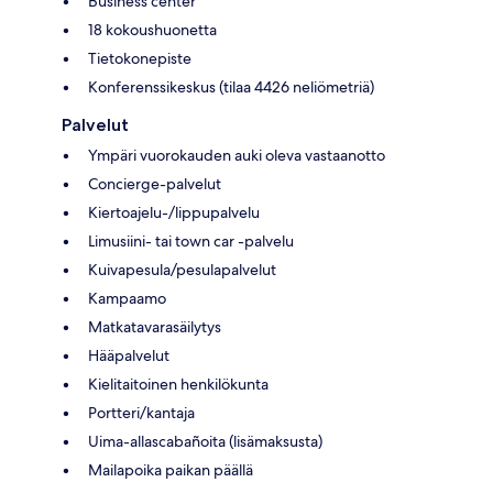
Business center
18 kokoushuonetta
Tietokonepiste
Konferenssikeskus (tilaa 4426 neliömetriä)
Palvelut
Ympäri vuorokauden auki oleva vastaanotto
Concierge-palvelut
Kiertoajelu-/lippupalvelu
Limusiini- tai town car -palvelu
Kuivapesula/pesulapalvelut
Kampaamo
Matkatavarasäilytys
Hääpalvelut
Kielitaitoinen henkilökunta
Portteri/kantaja
Uima-allascabañoita (lisämaksusta)
Mailapoika paikan päällä