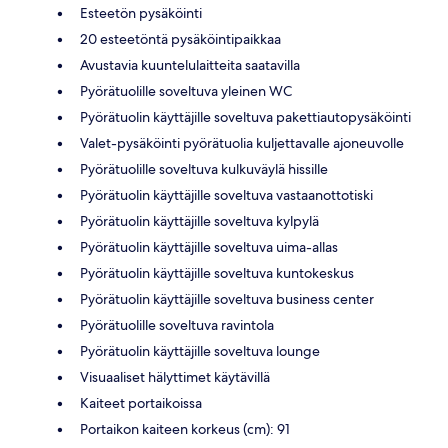
Esteetön pysäköinti
20 esteetöntä pysäköintipaikkaa
Avustavia kuuntelulaitteita saatavilla
Pyörätuolille soveltuva yleinen WC
Pyörätuolin käyttäjille soveltuva pakettiautopysäköinti
Valet-pysäköinti pyörätuolia kuljettavalle ajoneuvolle
Pyörätuolille soveltuva kulkuväylä hissille
Pyörätuolin käyttäjille soveltuva vastaanottotiski
Pyörätuolin käyttäjille soveltuva kylpylä
Pyörätuolin käyttäjille soveltuva uima-allas
Pyörätuolin käyttäjille soveltuva kuntokeskus
Pyörätuolin käyttäjille soveltuva business center
Pyörätuolille soveltuva ravintola
Pyörätuolin käyttäjille soveltuva lounge
Visuaaliset hälyttimet käytävillä
Kaiteet portaikoissa
Portaikon kaiteen korkeus (cm): 91