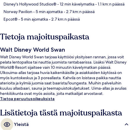
Disney's Hollywood Studios®
- 12 min kävelymatka
- 1.1 km:n päässä
Norway Pavilion
- 5 min ajomatka
- 2.7 km:n päässä
Epcot®
- 5 min ajomatka
- 2.7 km:n päässä
Tietoja majoituspaikasta
Walt Disney World Swan
Walt Disney World Swan tarjoaa käyttöösi yksityisen rannan, jossa voit
pelata lentopalloa tai nauttia juomista rantabaarissa. Lisäksi Walt Disney
World® Resort sijaitsee vain 10 minuutin kävelymatkan päässä.
Ulkouima-allas tarjoaa huvia kaikenikäisille ja asiakkaiden käytössä on
myös kuntokeskus ja 3 poreallasta. Kahvila on loistava paikka nauttia
aterioita ja kylmiä juomia saat baarista/loungesta. Muihin palveluihin
kuuluu allasbaari, sauna ja teemapuistokuljetukset. Uima-allas ja avulias
henkilökunta ovat myös asioita, joita matkailijat arvostavat.
Tietoa peruutusoikeuksista
Lisätietoja tästä majoituspaikasta
Yleistä