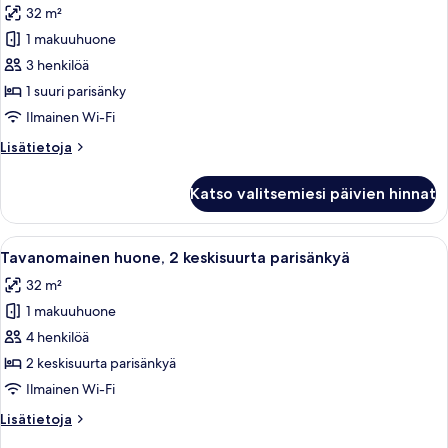
32 m²
1
1 makuuhuone
suuri
parisänky,
3 henkilöä
tupakointi
1 suuri parisänky
kielletty,
Ilmainen Wi-Fi
näköala
Lisätietoja
Lisätietoja
lomakeskukseen
huoneesta
kuvat
Huone,
Katso valitsemiesi päivien hinnat
1
suuri
parisänky,
Avaa
Hotellihuone, jossa on kaksi sänkyä, 
5
tupakointi
Tavanomainen huone, 2 keskisuurta parisänkyä
kaikki
kielletty,
32 m²
näköala
huonetyypin
lomakeskukseen
1 makuuhuone
Tavanomainen
huone,
4 henkilöä
2
2 keskisuurta parisänkyä
keskisuurta
Ilmainen Wi-Fi
parisänkyä
Lisätietoja
Lisätietoja
kuvat
huoneesta