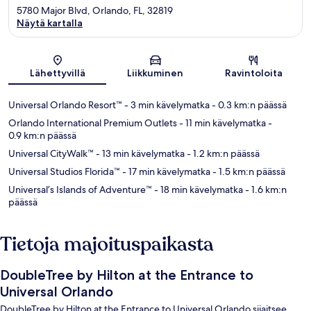
5780 Major Blvd, Orlando, FL, 32819
Näytä kartalla
Kartta
Lähettyvillä
Liikkuminen
Ravintoloita
Universal Orlando Resort™
- 3 min kävelymatka
- 0.3 km:n päässä
Orlando International Premium Outlets
- 11 min kävelymatka
-
0.9 km:n päässä
Universal CityWalk™
- 13 min kävelymatka
- 1.2 km:n päässä
Universal Studios Florida™
- 17 min kävelymatka
- 1.5 km:n päässä
Universal’s Islands of Adventure™
- 18 min kävelymatka
- 1.6 km:n
päässä
Tietoja majoituspaikasta
DoubleTree by Hilton at the Entrance to
Universal Orlando
DoubleTree by Hilton at the Entrance to Universal Orlando sijaitsee