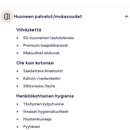
Huoneen palvelut/mukavuudet
Viihdykettä
50-tuumainen taulutelevisio
Premium-kaapelikanavat
Maksulliset elokuvat
Ole kuin kotonasi
Säädettävä ilmastointi
Kahvin-/vedenkeitin
Silitysrauta-/lauta
Henkilökohtainen hygienia
Yksityinen kylpyhuone
Ilmaiset hygieniatuotteet
Hiustenkuivaaja
Pyyhkeet