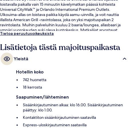
loistavalla paikalla vain 15 minuutin kävelymatkan päässä kohteista
Universal CityWalk™ ja Orlando International Premium Outlets.
Ulkouima-allas on loistava paikka käydä aamu-uinnilla, ja voit nauttia
illallista American Grill -ravintolassa, joka on yksi majoituspaikan 2
ravintolasta. Muihin palveluihin kuuluu 2 baaria/loungea, allasbaari ja
ympäri vuorokauden auki oleva kuntokeskus. Matkailijat arvostavat
Tietoa peruutusoikeuksista
suuresti majoituspaikan uima-allasta ja avuliasta henkilökuntaa.
Lisätietoja tästä majoituspaikasta
Yleistä
Hotellin koko
742 huonetta
18 kerrosta
Saapuminen/lähteminen
Sisäänkirjautuminen alkaa: klo 16.00. Sisäänkirjautuminen
päättyy: klo 1.00.
Kontaktiton sisäänkirjautuminen saatavilla
Express-uloskirjautuminen saatavilla