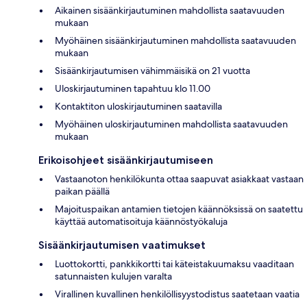
Aikainen sisäänkirjautuminen mahdollista saatavuuden
mukaan
Myöhäinen sisäänkirjautuminen mahdollista saatavuuden
mukaan
Sisäänkirjautumisen vähimmäisikä on 21 vuotta
Uloskirjautuminen tapahtuu klo 11.00
Kontaktiton uloskirjautuminen saatavilla
Myöhäinen uloskirjautuminen mahdollista saatavuuden
mukaan
Erikoisohjeet sisäänkirjautumiseen
Vastaanoton henkilökunta ottaa saapuvat asiakkaat vastaan
paikan päällä
Majoituspaikan antamien tietojen käännöksissä on saatettu
käyttää automatisoituja käännöstyökaluja
Sisäänkirjautumisen vaatimukset
Luottokortti, pankkikortti tai käteistakuumaksu vaaditaan
satunnaisten kulujen varalta
Virallinen kuvallinen henkilöllisyystodistus saatetaan vaatia