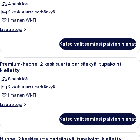
4 henkilöä
huonetyypin
2 keskisuurta parisänkyä
Huone,
2
Ilmainen Wi-Fi
keskisuurta
Lisätietoja
Lisätietoja
parisänkyä,
huoneesta
Huone,
tupakointi
Katso valitsemiesi päivien hinnat
2
kielletty
keskisuurta
kuvat
parisänkyä,
Avaa
Hotellihuone, jossa on kaksi sänkyä, t
4
tupakointi
Premium-huone, 2 keskisuurta parisänkyä, tupakointi
kaikki
kielletty
kielletty
huonetyypin
5 henkilöä
Premium-
2 keskisuurta parisänkyä
huone,
Ilmainen Wi-Fi
2
keskisuurta
Lisätietoja
Lisätietoja
huoneesta
parisänkyä,
Premium-
tupakointi
Katso valitsemiesi päivien hinnat
huone,
kielletty
2
kuvat
keskisuurta
Avaa
Hotellihuone, jossa on kaksi sänkyä, t
4
parisänkyä,
Huone, 2 keskisuurta parisänkyä, tupakointi kielletty