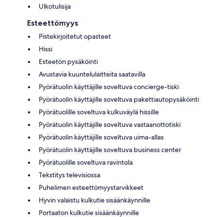
Ulkotulisija
Esteettömyys
Pistekirjoitetut opasteet
Hissi
Esteetön pysäköinti
Avustavia kuuntelulaitteita saatavilla
Pyörätuolin käyttäjille soveltuva concierge-tiski
Pyörätuolin käyttäjille soveltuva pakettiautopysäköinti
Pyörätuolille soveltuva kulkuväylä hissille
Pyörätuolin käyttäjille soveltuva vastaanottotiski
Pyörätuolin käyttäjille soveltuva uima-allas
Pyörätuolin käyttäjille soveltuva business center
Pyörätuolille soveltuva ravintola
Tekstitys televisiossa
Puhelimen esteettömyystarvikkeet
Hyvin valaistu kulkutie sisäänkäynnille
Portaaton kulkutie sisäänkäynnille