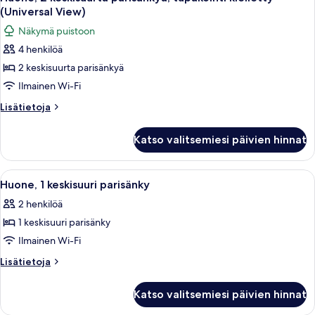
kaikki
tupakointi
(Universal View)
kielletty
huonetyypin
Näkymä puistoon
Huone,
4 henkilöä
2
2 keskisuurta parisänkyä
keskisuurta
parisänkyä,
Ilmainen Wi-Fi
tupakointi
Lisätietoja
Lisätietoja
kielletty
huoneesta
Huone,
(Universal
Katso valitsemiesi päivien hinnat
2
View)
keskisuurta
kuvat
parisänkyä,
Avaa
Hotellihuone, jossa on sänky, työpöytä,
2
tupakointi
Huone, 1 keskisuuri parisänky
kaikki
kielletty
2 henkilöä
(Universal
huonetyypin
View)
1 keskisuuri parisänky
Huone,
1
Ilmainen Wi-Fi
keskisuuri
Lisätietoja
Lisätietoja
parisänky
huoneesta
Huone,
kuvat
Katso valitsemiesi päivien hinnat
1
keskisuuri