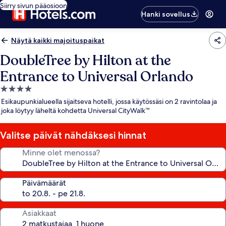
Siirry sivun pääosioon
Hanki sovellus
Näytä kaikki majoituspaikat
DoubleTree by Hilton at the
Entrance to Universal Orlando
4.0
tähden
Esikaupunkialueella sijaitseva hotelli, jossa käytössäsi on 2 ravintolaa ja
majoituspaikka
joka löytyy läheltä kohdetta Universal CityWalk™
Valitse päivät nähdäksesi hinnat
Minne olet menossa?
Päivämäärät
Asiakkaat