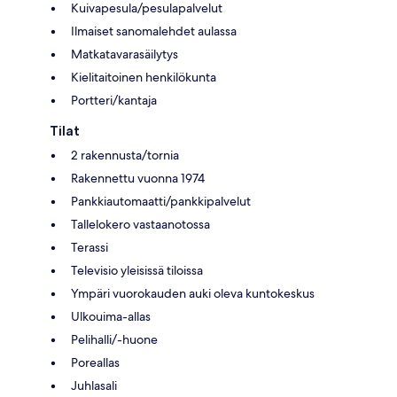
Kuivapesula/pesulapalvelut
Ilmaiset sanomalehdet aulassa
Matkatavarasäilytys
Kielitaitoinen henkilökunta
Portteri/kantaja
Tilat
2 rakennusta/tornia
Rakennettu vuonna 1974
Pankkiautomaatti/pankkipalvelut
Tallelokero vastaanotossa
Terassi
Televisio yleisissä tiloissa
Ympäri vuorokauden auki oleva kuntokeskus
Ulkouima-allas
Pelihalli/-huone
Poreallas
Juhlasali