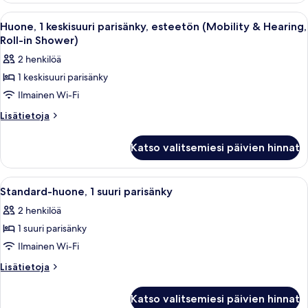
parisänky
Avaa
Hotellihuone, jossa on suuri sänky, työ
6
(Fitness)
Huone, 1 keskisuuri parisänky, esteetön (Mobility & Hearing,
kaikki
Roll-in Shower)
huonetyypin
2 henkilöä
Huone,
1 keskisuuri parisänky
1
Ilmainen Wi-Fi
keskisuuri
parisänky,
Lisätietoja
Lisätietoja
huoneesta
esteetön
Huone,
(Mobility
Katso valitsemiesi päivien hinnat
1
&
keskisuuri
Hearing,
parisänky,
Avaa
Hotellihuone, jossa on sänky, työpöytä,
5
esteetön
Roll-
Standard-huone, 1 suuri parisänky
kaikki
(Mobility
in
2 henkilöä
&
huonetyypin
Shower)
Hearing,
1 suuri parisänky
Standard-
kuvat
Roll-
huone,
Ilmainen Wi-Fi
in
1
Shower)
Lisätietoja
Lisätietoja
suuri
huoneesta
Standard-
parisänky
Katso valitsemiesi päivien hinnat
huone,