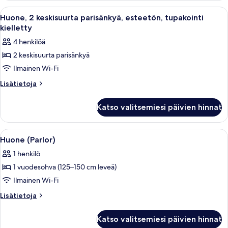
parisänky
Avaa
Hotellihuone, jossa on kaksi sänkyä, ty
4
Huone, 2 keskisuurta parisänkyä, esteetön, tupakointi
kaikki
kielletty
huonetyypin
4 henkilöä
Huone,
2 keskisuurta parisänkyä
2
Ilmainen Wi-Fi
keskisuurta
parisänkyä,
Lisätietoja
Lisätietoja
huoneesta
esteetön,
Huone,
tupakointi
Katso valitsemiesi päivien hinnat
2
kielletty
keskisuurta
kuvat
parisänkyä,
Avaa
Moderni hotellihuone, jossa on ruokail
4
esteetön,
Huone (Parlor)
kaikki
tupakointi
1 henkilö
kielletty
huonetyypin
1 vuodesohva (125–150 cm leveä)
Huone
(Parlor)
Ilmainen Wi-Fi
kuvat
Lisätietoja
Lisätietoja
huoneesta
Huone
Katso valitsemiesi päivien hinnat
(Parlor)