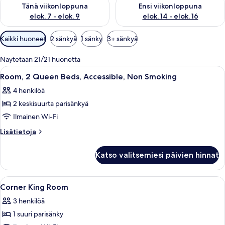
Tarkista tämän viikonlopun saatavuus elok. 7 - elok. 9
Tarkista ensi viikonlopun saatav
Tänä viikonloppuna
Ensi viikonloppuna
elok. 7 - elok. 9
elok. 14 - elok. 16
Huoneille
Kaikki huoneet
2 sänkyä
1 sänky
3+ sänkyä
saatavilla
olevia
Näytetään 21/21 huonetta
suodattimia
Avaa
Hotellihuone, jossa on kaksi sänkyä, ty
3
Room, 2 Queen Beds, Accessible, Non Smoking
kaikki
4 henkilöä
huonetyypin
2 keskisuurta parisänkyä
Room,
2
Ilmainen Wi-Fi
Queen
Lisätietoja
Lisätietoja
Beds,
huoneesta
Room,
Accessible,
Katso valitsemiesi päivien hinnat
2
Non
Queen
Smoking
Beds,
Avaa
Tallelokero huoneessa, työpöytä
3
kuvat
Accessible,
Corner King Room
kaikki
Non
3 henkilöä
Smoking
huonetyypin
1 suuri parisänky
Corner