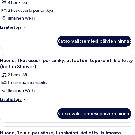
4 henkilöä
Huone,
2 keskisuurta parisänkyä
2
Ilmainen Wi-Fi
keskisuurta
parisänkyä,
Lisätietoja
Lisätietoja
huoneesta
esteetön,
Huone,
tupakointi
Katso valitsemiesi päivien hinnat
2
kielletty
keskisuurta
kuvat
parisänkyä,
Avaa
Hotellihuone, jossa on sänky, työpöytä,
3
esteetön,
Huone, 1 keskisuuri parisänky, esteetön, tupakointi kielletty
kaikki
tupakointi
(Roll-in Shower)
kielletty
huonetyypin
2 henkilöä
Huone,
1 keskisuuri parisänky
1
Ilmainen Wi-Fi
keskisuuri
parisänky,
Lisätietoja
Lisätietoja
huoneesta
esteetön,
Huone,
tupakointi
Katso valitsemiesi päivien hinnat
1
kielletty
keskisuuri
(Roll-
parisänky,
Avaa
Hotellihuone, jossa on sänky, työpöytä,
2
esteetön,
in
Huone, 1 suuri parisänky, tupakointi kielletty, kulmassa