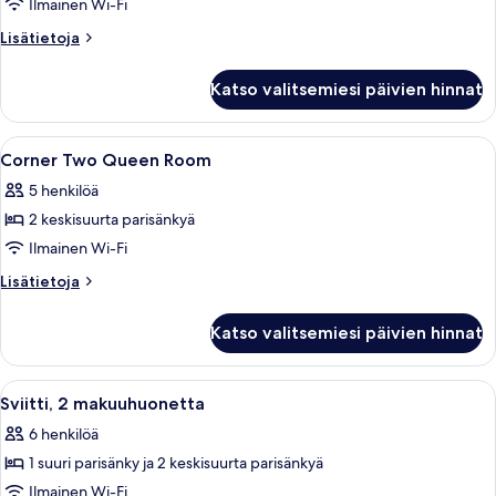
King
Ilmainen Wi-Fi
Room
Lisätietoja
Lisätietoja
kuvat
huoneesta
Corner
Katso valitsemiesi päivien hinnat
King
Room
Avaa
Tallelokero huoneessa, työpöytä
3
Corner Two Queen Room
kaikki
5 henkilöä
huonetyypin
2 keskisuurta parisänkyä
Corner
Two
Ilmainen Wi-Fi
Queen
Lisätietoja
Lisätietoja
Room
huoneesta
Corner
kuvat
Katso valitsemiesi päivien hinnat
Two
Queen
Room
Avaa
Hotellihuone, jossa on sänky, työpöytä,
4
Sviitti, 2 makuuhuonetta
kaikki
6 henkilöä
huonetyypin
1 suuri parisänky ja 2 keskisuurta parisänkyä
Sviitti,
2
Ilmainen Wi-Fi