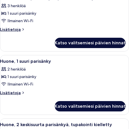
kaikki
tupakointi
Shower)
3 henkilöä
kielletty
huonetyypin
kuvat
(Roll-
1 suuri parisänky
Huone,
in
1
Ilmainen Wi-Fi
Shower)
suuri
Lisätietoja
Lisätietoja
parisänky,
huoneesta
Huone,
tupakointi
Katso valitsemiesi päivien hinnat
1
kielletty,
suuri
kulmassa
parisänky,
Avaa
Hotellihuone, jossa on sänky, työpöytä,
3
kuvat
tupakointi
Huone, 1 suuri parisänky
kaikki
kielletty,
2 henkilöä
kulmassa
huonetyypin
1 suuri parisänky
Huone,
1
Ilmainen Wi-Fi
suuri
Lisätietoja
Lisätietoja
parisänky
huoneesta
Huone,
kuvat
Katso valitsemiesi päivien hinnat
1
suuri
parisänky
Avaa
Hotellihuone, jossa on kaksi sänkyä, t
6
Huone, 2 keskisuurta parisänkyä, tupakointi kielletty
kaikki