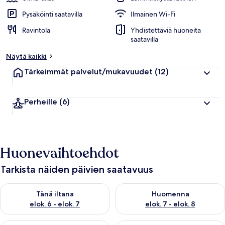
Pysäköinti saatavilla
Ilmainen Wi-Fi
Ravintola
Yhdistettäviä huoneita
saatavilla
Näytä kaikki
Tärkeimmät palvelut/mukavuudet
(12)
Perheille
(6)
Huonevaihtoehdot
Tarkista näiden päivien saatavuus
Tarkista tämän illan saatavuus elok. 6 - elok. 7
Tarkista huomisen saatavuus el
Tänä iltana
Huomenna
elok. 6 - elok. 7
elok. 7 - elok. 8