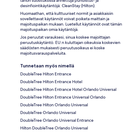
tahon suosituksissa annettuja puhdistus- ja
desinfiointikäytäntöjä: CleanStay (Hilton).
Huomaathan, että kulttuuriset normit ja asiakkaisiin
sovellettavat käytännöt voivat poiketa maittain ja
majoituspaikan mukaan. Luetellut käytännöt ovat tämän
majoituspaikan omia käytäntöjä.
Jos peruutat varauksesi, sinua koskee majoittajan
peruutuskäytäntö. EU:n kuluttajan oikeuksia koskevien
säädösten mukaisesti peruutusoikeus ei koske
majoitusvarauspalveluita.
Tunnetaan myös nimellä
DoubleTree Hilton Entrance
DoubleTree Hilton Entrance Hotel
DoubleTree Hilton Entrance Hotel Orlando Universal
DoubleTree Hilton Entrance Universal Orlando
DoubleTree Hilton Orlando Universal
DoubleTree Orlando Universal
DoubleTree Orlando Universal Entrance
Hilton DoubleTree Orlando Universal