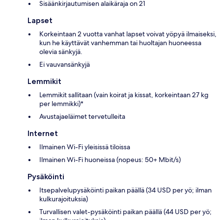
Sisäänkirjautumisen alaikäraja on 21
Lapset
Korkeintaan 2 vuotta vanhat lapset voivat yöpyä ilmaiseksi,
kun he käyttävät vanhemman tai huoltajan huoneessa
olevia sänkyjä.
Ei vauvansänkyjä
Lemmikit
Lemmikit sallitaan (vain koirat ja kissat, korkeintaan 27 kg
per lemmikki)*
Avustajaeläimet tervetulleita
Internet
Ilmainen Wi-Fi yleisissä tiloissa
Ilmainen Wi-Fi huoneissa (nopeus: 50+ Mbit/s)
Pysäköinti
Itsepalvelupysäköinti paikan päällä (34 USD per yö; ilman
kulkurajoituksia)
Turvallisen valet-pysäköinti paikan päällä (44 USD per yö;