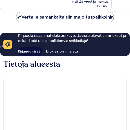
sisältää verot ja maksut
arvostelua
89 €
3.9.–4.9.
Vertaile samankaltaisiin majoituspaikkoihin
Kirjaudu sisään nähdäksesi käytettävissä olevat alennukset ja
edut. Lisää uusia, palkitsevia seikkailuja!
Kirjaudu sisään
Liity, se on ilmaista
Tietoja alueesta