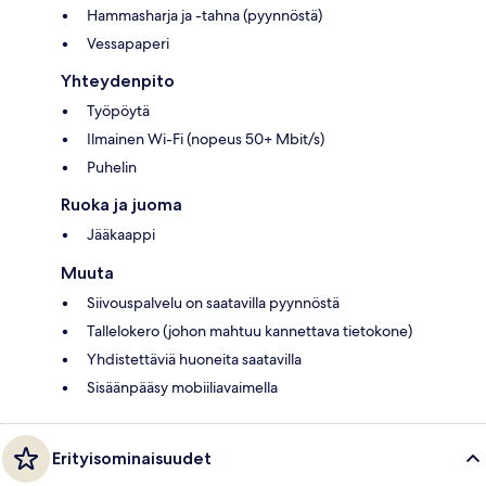
Hammasharja ja -tahna (pyynnöstä)
Vessapaperi
Yhteydenpito
Työpöytä
Ilmainen Wi-Fi (nopeus 50+ Mbit/s)
Puhelin
Ruoka ja juoma
Jääkaappi
Muuta
Siivouspalvelu on saatavilla pyynnöstä
Tallelokero (johon mahtuu kannettava tietokone)
Yhdistettäviä huoneita saatavilla
Sisäänpääsy mobiiliavaimella
Erityisominaisuudet