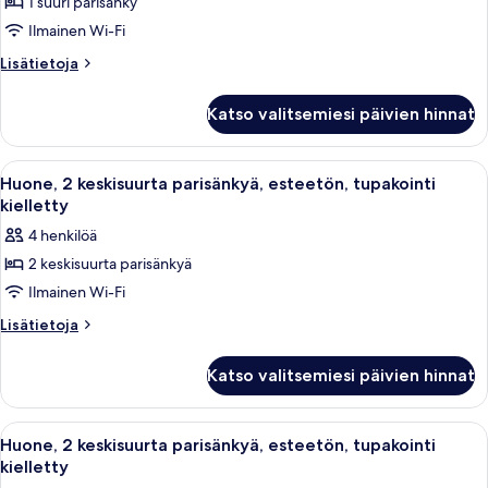
1 suuri parisänky
1
Ilmainen Wi-Fi
suuri
parisänky,
Lisätietoja
Lisätietoja
huoneesta
esteetön,
Huone,
tupakointi
Katso valitsemiesi päivien hinnat
1
kielletty
suuri
(Roll-
parisänky,
Avaa
Hotellihuone, jossa on kaksi sänkyä, ty
4
esteetön,
in
Huone, 2 keskisuurta parisänkyä, esteetön, tupakointi
kaikki
tupakointi
kielletty
Shower)
kielletty
huonetyypin
kuvat
4 henkilöä
(Roll-
Huone,
in
2 keskisuurta parisänkyä
2
Shower)
Ilmainen Wi-Fi
keskisuurta
parisänkyä,
Lisätietoja
Lisätietoja
huoneesta
esteetön,
Huone,
tupakointi
Katso valitsemiesi päivien hinnat
2
kielletty
keskisuurta
kuvat
parisänkyä,
Avaa
Hotellihuone, jossa on kaksi sänkyä, ty
4
esteetön,
Huone, 2 keskisuurta parisänkyä, esteetön, tupakointi
kaikki
tupakointi
kielletty
kielletty
huonetyypin