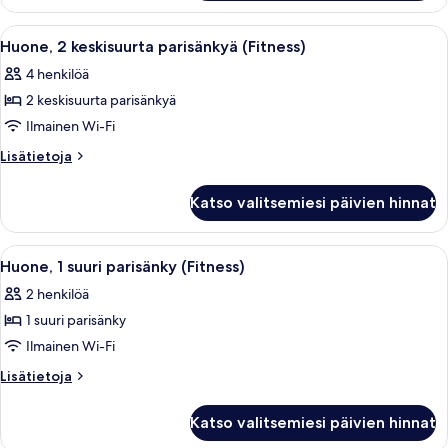
Avaa
Huoneessa on kuntopyörä, soutulaite, s
2
Huone, 2 keskisuurta parisänkyä (Fitness)
kaikki
4 henkilöä
huonetyypin
2 keskisuurta parisänkyä
Huone,
2
Ilmainen Wi-Fi
keskisuurta
Lisätietoja
Lisätietoja
parisänkyä
huoneesta
Huone,
(Fitness)
Katso valitsemiesi päivien hinnat
2
kuvat
keskisuurta
parisänkyä
Avaa
Hotellihuone, jossa on suuri sänky, työ
4
(Fitness)
Huone, 1 suuri parisänky (Fitness)
kaikki
2 henkilöä
huonetyypin
1 suuri parisänky
Huone,
1
Ilmainen Wi-Fi
suuri
Lisätietoja
Lisätietoja
parisänky
huoneesta
Huone,
(Fitness)
Katso valitsemiesi päivien hinnat
1
kuvat
suuri