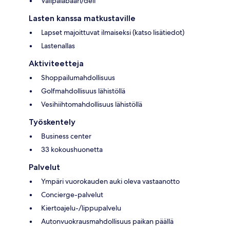
Välipalabaari/deli
Lasten kanssa matkustaville
Lapset majoittuvat ilmaiseksi (katso lisätiedot)
Lastenallas
Aktiviteetteja
Shoppailumahdollisuus
Golfmahdollisuus lähistöllä
Vesihiihtomahdollisuus lähistöllä
Työskentely
Business center
33 kokoushuonetta
Palvelut
Ympäri vuorokauden auki oleva vastaanotto
Concierge-palvelut
Kiertoajelu-/lippupalvelu
Autonvuokrausmahdollisuus paikan päällä