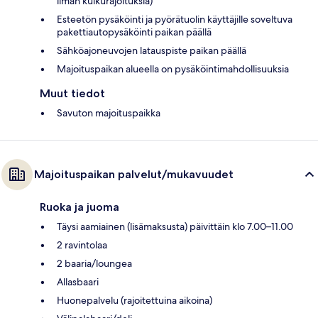
ilman kulkurajoituksia)
Esteetön pysäköinti ja pyörätuolin käyttäjille soveltuva
pakettiautopysäköinti paikan päällä
Sähköajoneuvojen latauspiste paikan päällä
Majoituspaikan alueella on pysäköintimahdollisuuksia
Muut tiedot
Savuton majoituspaikka
Majoituspaikan palvelut/mukavuudet
Ruoka ja juoma
Täysi aamiainen (lisämaksusta) päivittäin klo 7.00–11.00
2 ravintolaa
2 baaria/loungea
Allasbaari
Huonepalvelu (rajoitettuina aikoina)