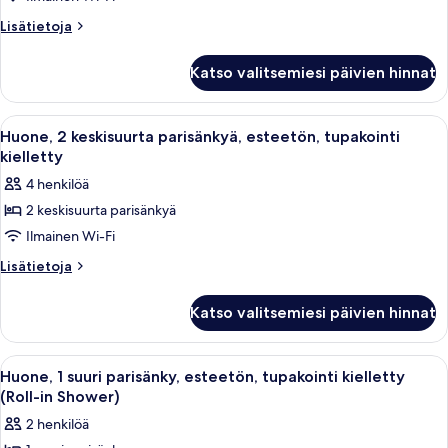
makuuhuonetta
Lisätietoja
Lisätietoja
kuvat
huoneesta
Sviitti,
Katso valitsemiesi päivien hinnat
2
makuuhuonetta
Avaa
Hotellihuone, jossa on kaksi sänkyä, s
4
Huone, 2 keskisuurta parisänkyä, esteetön, tupakointi
kaikki
kielletty
huonetyypin
4 henkilöä
Huone,
2 keskisuurta parisänkyä
2
Ilmainen Wi-Fi
keskisuurta
parisänkyä,
Lisätietoja
Lisätietoja
huoneesta
esteetön,
Huone,
tupakointi
Katso valitsemiesi päivien hinnat
2
kielletty
keskisuurta
kuvat
parisänkyä,
Avaa
Hotellihuone, jossa on sänky, työpöytä,
3
esteetön,
Huone, 1 suuri parisänky, esteetön, tupakointi kielletty
kaikki
tupakointi
(Roll-in Shower)
kielletty
huonetyypin
2 henkilöä
Huone,