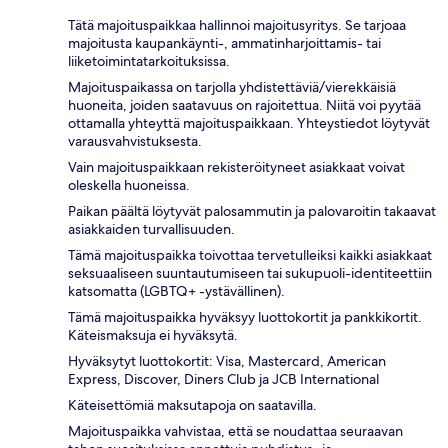
Tätä majoituspaikkaa hallinnoi majoitusyritys. Se tarjoaa
majoitusta kaupankäynti-, ammatinharjoittamis- tai
liiketoimintatarkoituksissa.
Majoituspaikassa on tarjolla yhdistettäviä/vierekkäisiä
huoneita, joiden saatavuus on rajoitettua. Niitä voi pyytää
ottamalla yhteyttä majoituspaikkaan. Yhteystiedot löytyvät
varausvahvistuksesta.
Vain majoituspaikkaan rekisteröityneet asiakkaat voivat
oleskella huoneissa.
Paikan päältä löytyvät palosammutin ja palovaroitin takaavat
asiakkaiden turvallisuuden.
Tämä majoituspaikka toivottaa tervetulleiksi kaikki asiakkaat
seksuaaliseen suuntautumiseen tai sukupuoli-identiteettiin
katsomatta (LGBTQ+ -ystävällinen).
Tämä majoituspaikka hyväksyy luottokortit ja pankkikortit.
Käteismaksuja ei hyväksytä.
Hyväksytyt luottokortit: Visa, Mastercard, American
Express, Discover, Diners Club ja JCB International
Käteisettömiä maksutapoja on saatavilla.
Majoituspaikka vahvistaa, että se noudattaa seuraavan