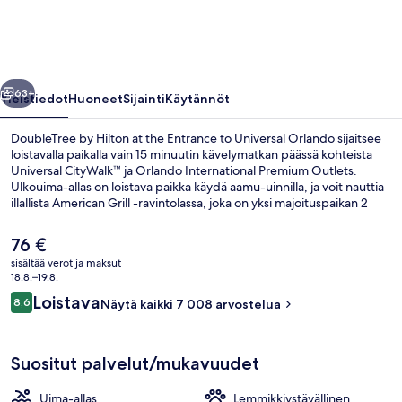
the
Entrance
to
llinen
Seuraava
Universal
63+
Yleistiedot
Huoneet
Sijainti
Käytännöt
Orlando
DoubleTree by Hilton at the Entrance to Universal Orlando sijaitsee
valokuvagalleria
loistavalla paikalla vain 15 minuutin kävelymatkan päässä kohteista
Universal CityWalk™ ja Orlando International Premium Outlets.
Ulkouima-allas on loistava paikka käydä aamu-uinnilla, ja voit nauttia
illallista American Grill -ravintolassa, joka on yksi majoituspaikan 2
ravintolasta. Muihin palveluihin kuuluu 2 baaria/loungea, allasbaari ja
ympäri vuorokauden auki oleva kuntokeskus. Matkailijat arvostavat
Nykyinen
76 €
suuresti majoituspaikan uima-allasta ja avuliasta henkilökuntaa.
hinta
sisältää verot ja maksut
on
18.8.–19.8.
Ulkouima-allas
76 €
Arvostelut
Loistava
8,6
Näytä kaikki 7 008 arvostelua
8,6 kautta 10.
Suositut palvelut/mukavuudet
Uima-allas
Lemmikkiystävällinen