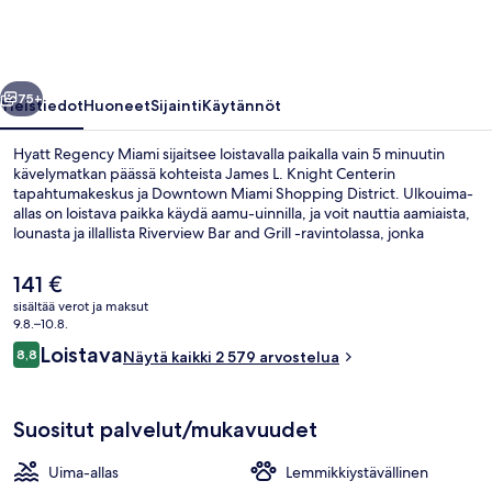
llinen
Seuraava
75+
Yleistiedot
Huoneet
Sijainti
Käytännöt
Hyatt Regency Miami sijaitsee loistavalla paikalla vain 5 minuutin
kävelymatkan päässä kohteista James L. Knight Centerin
tapahtumakeskus ja Downtown Miami Shopping District. Ulkouima-
allas on loistava paikka käydä aamu-uinnilla, ja voit nauttia aamiaista,
lounasta ja illallista Riverview Bar and Grill -ravintolassa, jonka
erikoisuuksiin kuuluu kuubalainen keittiö. Baari/aulabaari, ympäri
vuorokauden auki oleva kuntoklubi ja kuntokeskus kuuluvat muihin
Nykyinen
141 €
majoituspaikan palveluihin. Matkailijat arvostavat suuresti
hinta
sisältää verot ja maksut
majoituspaikan avuliasta henkilökuntaa ja hyvää sijaintia.
on
9.8.–10.8.
Majoituspaikka sijaitsee lyhyen kävelymatkan päässä julkisen
Ulkopuoli
141 €
Arvostelut
liikenteen yhteyksistä: Riverwalk Metromoverin raitiovaunupysäkki
Loistava
8,8
Näytä kaikki 2 579 arvostelua
8,8 kautta 10.
sijaitsee 2 minuutin ja Knight Center Metromoverin
raitiovaunupysäkki 4 minuutin kävelymatkan päässä.
Suositut palvelut/mukavuudet
Uima-allas
Lemmikkiystävällinen