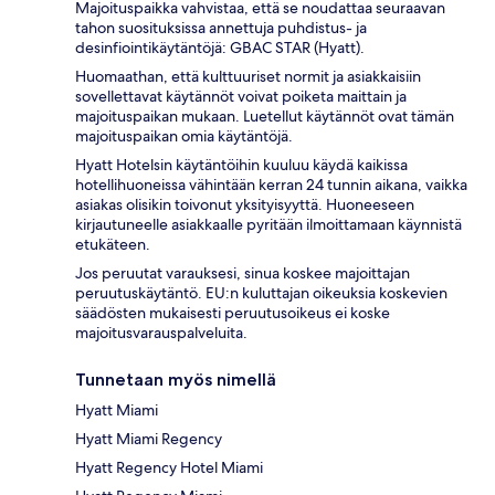
Majoituspaikka vahvistaa, että se noudattaa seuraavan
tahon suosituksissa annettuja puhdistus- ja
desinfiointikäytäntöjä: GBAC STAR (Hyatt).
Huomaathan, että kulttuuriset normit ja asiakkaisiin
sovellettavat käytännöt voivat poiketa maittain ja
majoituspaikan mukaan. Luetellut käytännöt ovat tämän
majoituspaikan omia käytäntöjä.
Hyatt Hotelsin käytäntöihin kuuluu käydä kaikissa
hotellihuoneissa vähintään kerran 24 tunnin aikana, vaikka
asiakas olisikin toivonut yksityisyyttä. Huoneeseen
kirjautuneelle asiakkaalle pyritään ilmoittamaan käynnistä
etukäteen.
Jos peruutat varauksesi, sinua koskee majoittajan
peruutuskäytäntö. EU:n kuluttajan oikeuksia koskevien
säädösten mukaisesti peruutusoikeus ei koske
majoitusvarauspalveluita.
Tunnetaan myös nimellä
Hyatt Miami
Hyatt Miami Regency
Hyatt Regency Hotel Miami