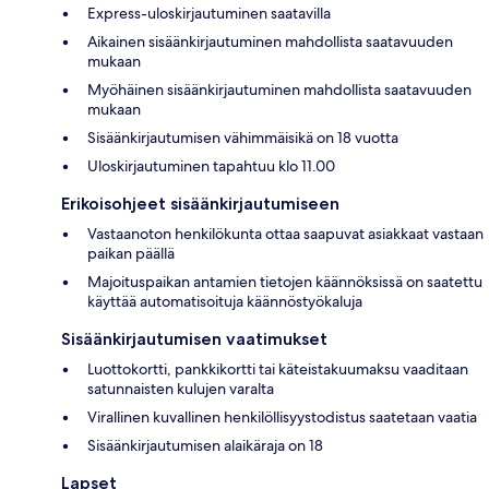
Express-uloskirjautuminen saatavilla
Aikainen sisäänkirjautuminen mahdollista saatavuuden
mukaan
Myöhäinen sisäänkirjautuminen mahdollista saatavuuden
mukaan
Sisäänkirjautumisen vähimmäisikä on 18 vuotta
Uloskirjautuminen tapahtuu klo 11.00
Erikoisohjeet sisäänkirjautumiseen
Vastaanoton henkilökunta ottaa saapuvat asiakkaat vastaan
paikan päällä
Majoituspaikan antamien tietojen käännöksissä on saatettu
käyttää automatisoituja käännöstyökaluja
Sisäänkirjautumisen vaatimukset
Luottokortti, pankkikortti tai käteistakuumaksu vaaditaan
satunnaisten kulujen varalta
Virallinen kuvallinen henkilöllisyystodistus saatetaan vaatia
Sisäänkirjautumisen alaikäraja on 18
Lapset