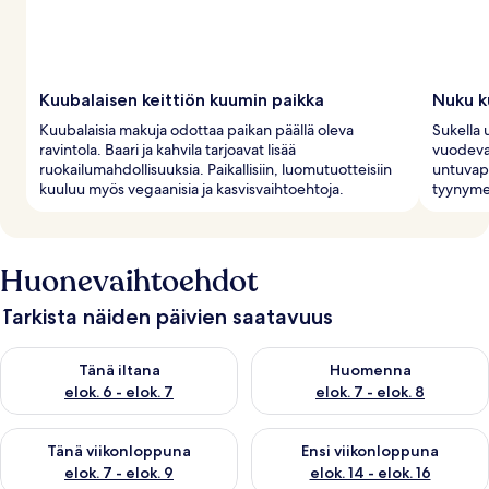
Kuubalaisen keittiön kuumin paikka
Nuku k
Kuubalaisia makuja odottaa paikan päällä oleva
Sukella
ravintola. Baari ja kahvila tarjoavat lisää
vuodevaa
ruokailumahdollisuuksia. Paikallisiin, luomutuotteisiin
untuvape
kuuluu myös vegaanisia ja kasvisvaihtoehtoja.
tyynymen
Huonevaihtoehdot
Tarkista näiden päivien saatavuus
Tarkista tämän illan saatavuus elok. 6 - elok. 7
Tarkista huomisen saatavuus el
Tänä iltana
Huomenna
elok. 6 - elok. 7
elok. 7 - elok. 8
Tarkista tämän viikonlopun saatavuus elok. 7 - elok. 9
Tarkista ensi viikonlopun saatav
Tänä viikonloppuna
Ensi viikonloppuna
elok. 7 - elok. 9
elok. 14 - elok. 16