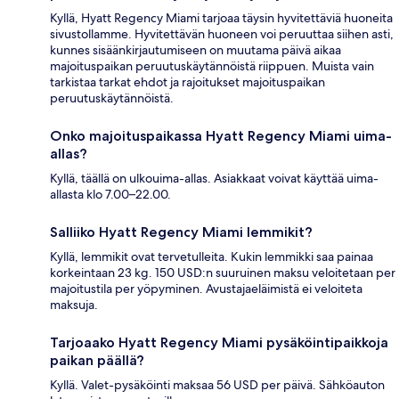
Kyllä, Hyatt Regency Miami tarjoaa täysin hyvitettäviä huoneita
sivustollamme. Hyvitettävän huoneen voi peruuttaa siihen asti,
kunnes sisäänkirjautumiseen on muutama päivä aikaa
majoituspaikan peruutuskäytännöistä riippuen. Muista vain
tarkistaa tarkat ehdot ja rajoitukset majoituspaikan
peruutuskäytännöistä.
Onko majoituspaikassa Hyatt Regency Miami uima-
allas?
Kyllä, täällä on ulkouima-allas. Asiakkaat voivat käyttää uima-
allasta klo 7.00–22.00.
Salliiko Hyatt Regency Miami lemmikit?
Kyllä, lemmikit ovat tervetulleita. Kukin lemmikki saa painaa
korkeintaan 23 kg. 150 USD:n suuruinen maksu veloitetaan per
majoitustila per yöpyminen. Avustajaeläimistä ei veloiteta
maksuja.
Tarjoaako Hyatt Regency Miami pysäköintipaikkoja
paikan päällä?
Kyllä. Valet-pysäköinti maksaa 56 USD per päivä. Sähköauton