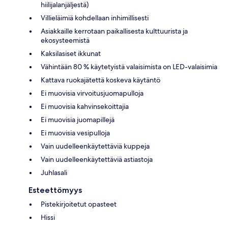
hiilijalanjäljestä)
Villieläimiä kohdellaan inhimillisesti
Asiakkaille kerrotaan paikallisesta kulttuurista ja
ekosysteemistä
Kaksilasiset ikkunat
Vähintään 80 % käytetyistä valaisimista on LED-valaisimia
Kattava ruokajätettä koskeva käytäntö
Ei muovisia virvoitusjuomapulloja
Ei muovisia kahvinsekoittajia
Ei muovisia juomapillejä
Ei muovisia vesipulloja
Vain uudelleenkäytettäviä kuppeja
Vain uudelleenkäytettäviä astiastoja
Juhlasali
Esteettömyys
Pistekirjoitetut opasteet
Hissi