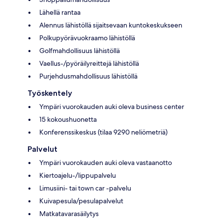
Lähellä rantaa
Alennus lähistöllä sijaitsevaan kuntokeskukseen
Polkupyörävuokraamo lähistöllä
Golfmahdollisuus lähistöllä
Vaellus-/pyöräilyreittejä lähistöllä
Purjehdusmahdollisuus lähistöllä
Työskentely
Ympäri vuorokauden auki oleva business center
15 kokoushuonetta
Konferenssikeskus (tilaa 9290 neliömetriä)
Palvelut
Ympäri vuorokauden auki oleva vastaanotto
Kiertoajelu-/lippupalvelu
Limusiini- tai town car -palvelu
Kuivapesula/pesulapalvelut
Matkatavarasäilytys