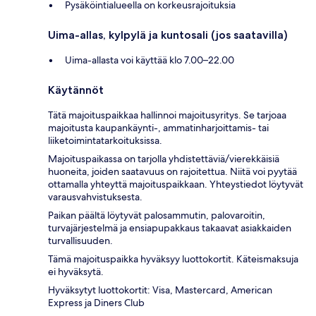
Pysäköintialueella on korkeusrajoituksia
Uima-allas, kylpylä ja kuntosali (jos saatavilla)
Uima-allasta voi käyttää klo 7.00–22.00
Käytännöt
Tätä majoituspaikkaa hallinnoi majoitusyritys. Se tarjoaa
majoitusta kaupankäynti-, ammatinharjoittamis- tai
liiketoimintatarkoituksissa.
Majoituspaikassa on tarjolla yhdistettäviä/vierekkäisiä
huoneita, joiden saatavuus on rajoitettua. Niitä voi pyytää
ottamalla yhteyttä majoituspaikkaan. Yhteystiedot löytyvät
varausvahvistuksesta.
Paikan päältä löytyvät palosammutin, palovaroitin,
turvajärjestelmä ja ensiapupakkaus takaavat asiakkaiden
turvallisuuden.
Tämä majoituspaikka hyväksyy luottokortit. Käteismaksuja
ei hyväksytä.
Hyväksytyt luottokortit: Visa, Mastercard, American
Express ja Diners Club