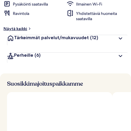
Pysäköinti saatavilla
Ilmainen Wi-Fi
Ravintola
Yhdistettäviä huoneita
saatavilla
Näytä kaikki
Tärkeimmät palvelut/mukavuudet
(12)
Perheille
(6)
Suosikkimajoituspaikkamme