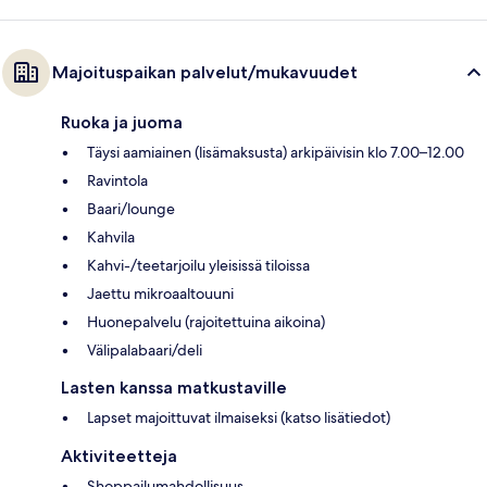
Majoituspaikan palvelut/mukavuudet
Ruoka ja juoma
Täysi aamiainen (lisämaksusta) arkipäivisin klo 7.00–12.00
Ravintola
Baari/lounge
Kahvila
Kahvi-/teetarjoilu yleisissä tiloissa
Jaettu mikroaaltouuni
Huonepalvelu (rajoitettuina aikoina)
Välipalabaari/deli
Lasten kanssa matkustaville
Lapset majoittuvat ilmaiseksi (katso lisätiedot)
Aktiviteetteja
Shoppailumahdollisuus