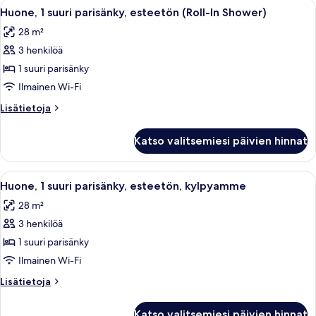
Avaa
Hotellihuone, jossa on suuri sänky, työ
4
kylpyamme
Huone, 1 suuri parisänky, esteetön (Roll-In Shower)
kaikki
28 m²
huonetyypin
3 henkilöä
Huone,
1
1 suuri parisänky
suuri
Ilmainen Wi-Fi
parisänky,
Lisätietoja
Lisätietoja
esteetön
huoneesta
(Roll-
Huone,
Katso valitsemiesi päivien hinnat
1
In
suuri
Shower)
parisänky,
Avaa
Hotellihuone, jossa on suuri sänky, työ
kuvat
4
esteetön
Huone, 1 suuri parisänky, esteetön, kylpyamme
kaikki
(Roll-
28 m²
In
huonetyypin
Shower)
3 henkilöä
Huone,
1
1 suuri parisänky
suuri
Ilmainen Wi-Fi
parisänky,
Lisätietoja
Lisätietoja
esteetön,
huoneesta
kylpyamme
Huone,
Katso valitsemiesi päivien hinnat