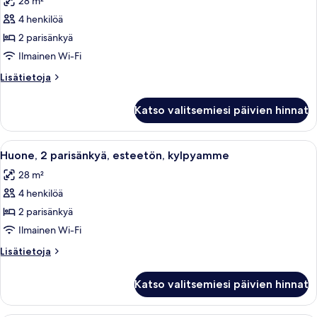
28 m²
(Miami
huonetyypin
Suite)
4 henkilöä
Huone,
2
2 parisänkyä
parisänkyä,
Ilmainen Wi-Fi
esteetön
Lisätietoja
Lisätietoja
(Roll-
huoneesta
In
Huone,
Katso valitsemiesi päivien hinnat
2
Shower)
parisänkyä,
kuvat
esteetön
Avaa
Hotellihuone, jossa on kaksi sänkyä, ty
5
(Roll-
Huone, 2 parisänkyä, esteetön, kylpyamme
kaikki
In
28 m²
Shower)
huonetyypin
4 henkilöä
Huone,
2
2 parisänkyä
parisänkyä,
Ilmainen Wi-Fi
esteetön,
Lisätietoja
Lisätietoja
kylpyamme
huoneesta
kuvat
Huone,
Katso valitsemiesi päivien hinnat
2
parisänkyä,
esteetön,