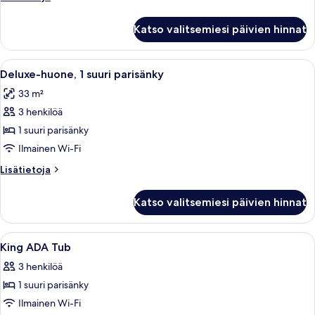
(VIP)
huoneesta
kuvat
Sviitti,
Katso valitsemiesi päivien hinnat
1
suuri
parisänky
Avaa
Kylpyhuone, jossa on pesuallas, peili j
6
(VIP)
Deluxe-huone, 1 suuri parisänky
kaikki
33 m²
huonetyypin
3 henkilöä
Deluxe-
huone,
1 suuri parisänky
1
Ilmainen Wi-Fi
suuri
Lisätietoja
Lisätietoja
parisänky
huoneesta
kuvat
Deluxe-
Katso valitsemiesi päivien hinnat
huone,
1
suuri
Avaa
Ylelliset vuodevaatteet, untuvapeitot
4
parisänky
King ADA Tub
kaikki
3 henkilöä
huonetyypin
1 suuri parisänky
King
ADA
Ilmainen Wi-Fi