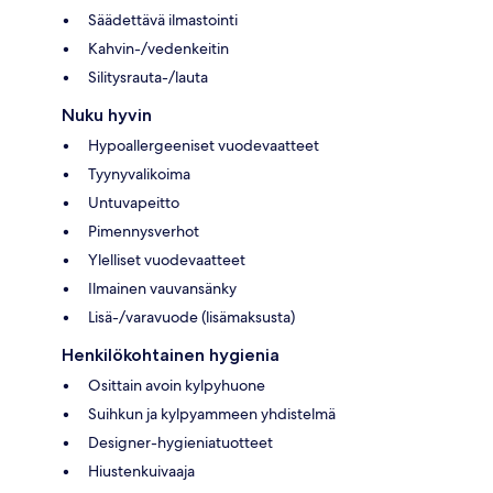
Säädettävä ilmastointi
Kahvin-/vedenkeitin
Silitysrauta-/lauta
Nuku hyvin
Hypoallergeeniset vuodevaatteet
Tyynyvalikoima
Untuvapeitto
Pimennysverhot
Ylelliset vuodevaatteet
Ilmainen vauvansänky
Lisä-/varavuode (lisämaksusta)
Henkilökohtainen hygienia
Osittain avoin kylpyhuone
Suihkun ja kylpyammeen yhdistelmä
Designer-hygieniatuotteet
Hiustenkuivaaja