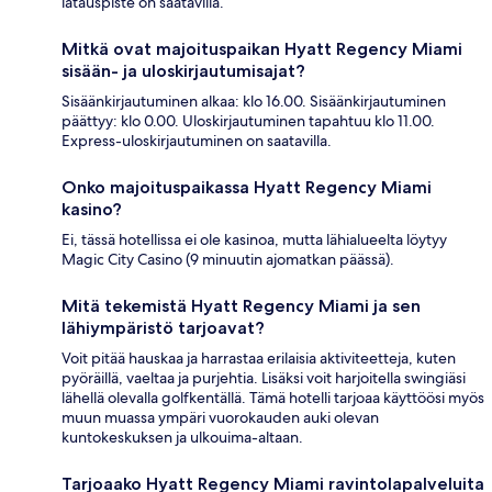
latauspiste on saatavilla.
Mitkä ovat majoituspaikan Hyatt Regency Miami
sisään- ja uloskirjautumisajat?
Sisäänkirjautuminen alkaa: klo 16.00. Sisäänkirjautuminen
päättyy: klo 0.00. Uloskirjautuminen tapahtuu klo 11.00.
Express-uloskirjautuminen on saatavilla.
Onko majoituspaikassa Hyatt Regency Miami
kasino?
Ei, tässä hotellissa ei ole kasinoa, mutta lähialueelta löytyy
Magic City Casino (9 minuutin ajomatkan päässä).
Mitä tekemistä Hyatt Regency Miami ja sen
lähiympäristö tarjoavat?
Voit pitää hauskaa ja harrastaa erilaisia aktiviteetteja, kuten
pyöräillä, vaeltaa ja purjehtia. Lisäksi voit harjoitella swingiäsi
lähellä olevalla golfkentällä. Tämä hotelli tarjoaa käyttöösi myös
muun muassa ympäri vuorokauden auki olevan
kuntokeskuksen ja ulkouima-altaan.
Tarjoaako Hyatt Regency Miami ravintolapalveluita