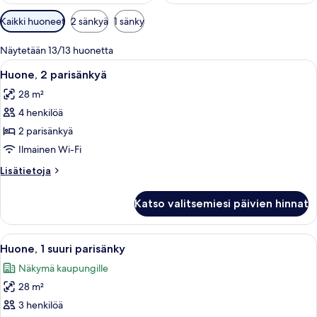
Huoneille
Kaikki huoneet
2 sänkyä
1 sänky
saatavilla
olevia
Näytetään 13/13 huonetta
suodattimia
Avaa
Kylpyhuone, jossa on pesuallas, peili j
6
Huone, 2 parisänkyä
kaikki
28 m²
huonetyypin
4 henkilöä
Huone,
2
2 parisänkyä
parisänkyä
Ilmainen Wi-Fi
kuvat
Lisätietoja
Lisätietoja
huoneesta
Huone,
Katso valitsemiesi päivien hinnat
2
parisänkyä
Avaa
Hotellihuone, jossa on suuri sänky, ty
8
Huone, 1 suuri parisänky
kaikki
Näkymä kaupungille
huonetyypin
28 m²
Huone,
1
3 henkilöä