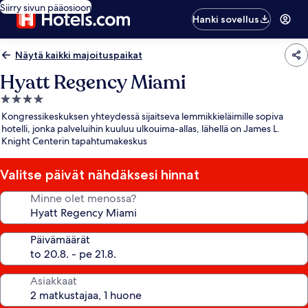
Siirry sivun pääosioon
Hanki sovellus
Näytä kaikki majoituspaikat
Hyatt Regency Miami
4.0
tähden
Kongressikeskuksen yhteydessä sijaitseva lemmikkieläimille sopiva
majoituspaikka
hotelli, jonka palveluihin kuuluu ulkouima-allas, lähellä on James L.
Knight Centerin tapahtumakeskus
Valitse päivät nähdäksesi hinnat
Minne olet menossa?
Päivämäärät
Asiakkaat