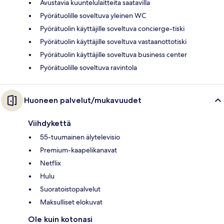
Avustavia kuuntelulaitteita saatavilla
Pyörätuolille soveltuva yleinen WC
Pyörätuolin käyttäjille soveltuva concierge-tiski
Pyörätuolin käyttäjille soveltuva vastaanottotiski
Pyörätuolin käyttäjille soveltuva business center
Pyörätuolille soveltuva ravintola
Huoneen palvelut/mukavuudet
Viihdykettä
55-tuumainen älytelevisio
Premium-kaapelikanavat
Netflix
Hulu
Suoratoistopalvelut
Maksulliset elokuvat
Ole kuin kotonasi