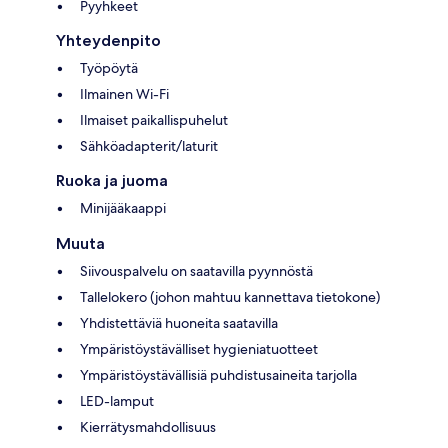
Pyyhkeet
Yhteydenpito
Työpöytä
Ilmainen Wi-Fi
Ilmaiset paikallispuhelut
Sähköadapterit/laturit
Ruoka ja juoma
Minijääkaappi
Muuta
Siivouspalvelu on saatavilla pyynnöstä
Tallelokero (johon mahtuu kannettava tietokone)
Yhdistettäviä huoneita saatavilla
Ympäristöystävälliset hygieniatuotteet
Ympäristöystävällisiä puhdistusaineita tarjolla
LED-lamput
Kierrätysmahdollisuus