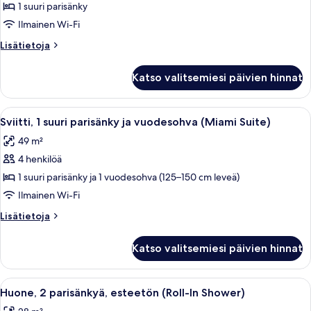
suuri
1 suuri parisänky
parisänky
Ilmainen Wi-Fi
kuvat
Lisätietoja
Lisätietoja
huoneesta
Huone,
Katso valitsemiesi päivien hinnat
1
suuri
parisänky
Avaa
Hotellihuone, jossa on sänky, työpöytä t
6
Sviitti, 1 suuri parisänky ja vuodesohva (Miami Suite)
kaikki
49 m²
huonetyypin
4 henkilöä
Sviitti,
1
1 suuri parisänky ja 1 vuodesohva (125–150 cm leveä)
suuri
Ilmainen Wi-Fi
parisänky
Lisätietoja
Lisätietoja
ja
huoneesta
vuodesohva
Sviitti,
Katso valitsemiesi päivien hinnat
1
(Miami
suuri
Suite)
parisänky
Avaa
Hotellihuone, jossa on kaksi sänkyä, ty
kuvat
5
ja
Huone, 2 parisänkyä, esteetön (Roll-In Shower)
kaikki
vuodesohva