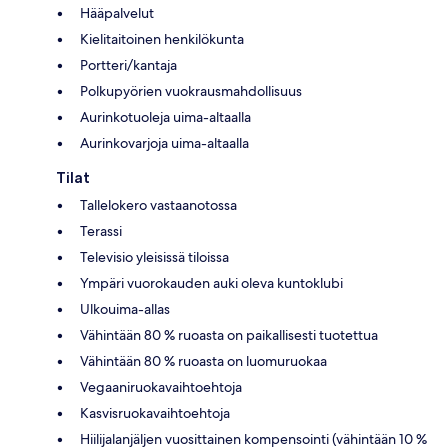
Hääpalvelut
Kielitaitoinen henkilökunta
Portteri/kantaja
Polkupyörien vuokrausmahdollisuus
Aurinkotuoleja uima-altaalla
Aurinkovarjoja uima-altaalla
Tilat
Tallelokero vastaanotossa
Terassi
Televisio yleisissä tiloissa
Ympäri vuorokauden auki oleva kuntoklubi
Ulkouima-allas
Vähintään 80 % ruoasta on paikallisesti tuotettua
Vähintään 80 % ruoasta on luomuruokaa
Vegaaniruokavaihtoehtoja
Kasvisruokavaihtoehtoja
Hiilijalanjäljen vuosittainen kompensointi (vähintään 10 %