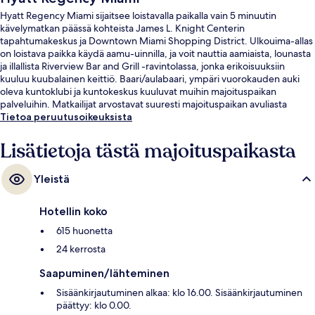
Hyatt Regency Miami sijaitsee loistavalla paikalla vain 5 minuutin
kävelymatkan päässä kohteista James L. Knight Centerin
tapahtumakeskus ja Downtown Miami Shopping District. Ulkouima-allas
on loistava paikka käydä aamu-uinnilla, ja voit nauttia aamiaista, lounasta
ja illallista Riverview Bar and Grill -ravintolassa, jonka erikoisuuksiin
kuuluu kuubalainen keittiö. Baari/aulabaari, ympäri vuorokauden auki
oleva kuntoklubi ja kuntokeskus kuuluvat muihin majoituspaikan
palveluihin. Matkailijat arvostavat suuresti majoituspaikan avuliasta
henkilökuntaa ja hyvää sijaintia. Majoituspaikka sijaitsee lyhyen
Tietoa peruutusoikeuksista
kävelymatkan päässä julkisen liikenteen yhteyksistä: Riverwalk
Metromoverin raitiovaunupysäkki sijaitsee 2 minuutin ja Knight Center
Lisätietoja tästä majoituspaikasta
Metromoverin raitiovaunupysäkki 4 minuutin kävelymatkan päässä.
Yleistä
Hotellin koko
615 huonetta
24 kerrosta
Saapuminen/lähteminen
Sisäänkirjautuminen alkaa: klo 16.00. Sisäänkirjautuminen
päättyy: klo 0.00.