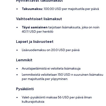
Hyvitettävät takuumaksut
Takuumaksu:
100.00 USD per majoitustila per päivä
Vaihtoehtoiset lisämaksut
Täysi aamiainen
tarjotaan lisämaksusta, joka on noin
40.11 USD per henkilö
Lapset ja lisävuoteet
Lisävuodemaksu on 20.0 USD per päivä
Lemmikit
Avustajaeläimistä ei veloiteta lisämaksuja
Lemmikeistä veloitetaan 150 USD:n suuruinen lisämaksu
per majoitustila per yöpyminen
Pysäköinti
Valet-pysäköinti maksaa 56 USD per päivä ilman
kulkurajoituksia