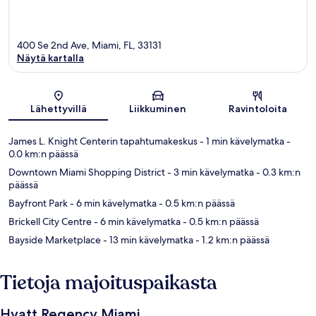
400 Se 2nd Ave, Miami, FL, 33131
Näytä kartalla
Kartta
Lähettyvillä
Liikkuminen
Ravintoloita
James L. Knight Centerin tapahtumakeskus
- 1 min kävelymatka
-
0.0 km:n päässä
Downtown Miami Shopping District
- 3 min kävelymatka
- 0.3 km:n
päässä
Bayfront Park
- 6 min kävelymatka
- 0.5 km:n päässä
Brickell City Centre
- 6 min kävelymatka
- 0.5 km:n päässä
Bayside Marketplace
- 13 min kävelymatka
- 1.2 km:n päässä
Tietoja majoituspaikasta
Hyatt Regency Miami