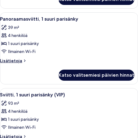
1
kuvat
suuri
parisänky,
Avaa
Hotellihuone, jossa on suuri sänky, työ
6
esteetön,
Panoraamasviitti, 1 suuri parisänky
kaikki
kylpyamme
39 m²
huonetyypin
4 henkilöä
Panoraamasviitti,
1
1 suuri parisänky
suuri
Ilmainen Wi-Fi
parisänky
Lisätietoja
Lisätietoja
kuvat
huoneesta
Panoraamasviitti,
Katso valitsemiesi päivien hinnat
1
suuri
parisänky
Avaa
Moderni olohuone, jossa on nahkasohv
4
Sviitti, 1 suuri parisänky (VIP)
kaikki
93 m²
huonetyypin
4 henkilöä
Sviitti,
1
1 suuri parisänky
suuri
Ilmainen Wi-Fi
parisänky
Lisätietoja
Lisätietoja