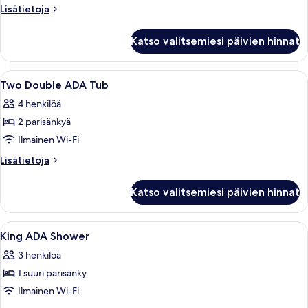
Tub
Lisätietoja
Lisätietoja
kuvat
huoneesta
King
Katso valitsemiesi päivien hinnat
ADA
Tub
Avaa
Ylelliset vuodevaatteet, untuvapeitot
2
Two Double ADA Tub
kaikki
4 henkilöä
huonetyypin
2 parisänkyä
Two
Double
Ilmainen Wi-Fi
ADA
Lisätietoja
Lisätietoja
Tub
huoneesta
Two
kuvat
Katso valitsemiesi päivien hinnat
Double
ADA
Tub
Avaa
Aula
13
King ADA Shower
kaikki
3 henkilöä
huonetyypin
1 suuri parisänky
King
ADA
Ilmainen Wi-Fi
Shower