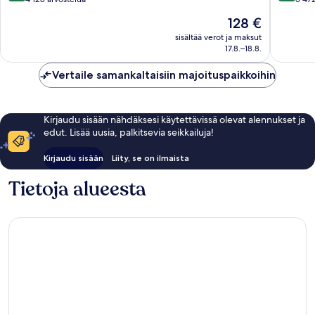
of
10,
10,
Hinta
128 €
Miami
Poikkeuksellisen
Erittäin
on
Miamin
hyvä,
hyvä,
sisältää verot ja maksut
128 €
keskust
17.8.–18.8.
4 128
5 472
arvostelua
arvostel
Vertaile samankaltaisiin majoituspaikkoihin
Kirjaudu sisään nähdäksesi käytettävissä olevat alennukset ja
edut. Lisää uusia, palkitsevia seikkailuja!
Kirjaudu sisään
Liity, se on ilmaista
Tietoja alueesta