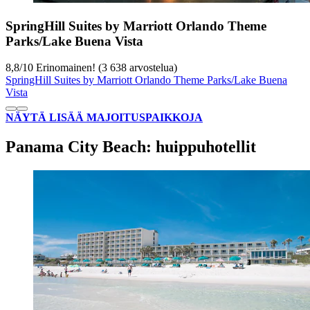
SpringHill Suites by Marriott Orlando Theme
Parks/Lake Buena Vista
8,8
/
10
Erinomainen! (3 638 arvostelua)
SpringHill Suites by Marriott Orlando Theme Parks/Lake Buena
Vista
NÄYTÄ LISÄÄ MAJOITUSPAIKKOJA
Panama City Beach: huippuhotellit