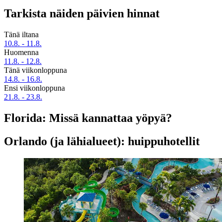
Tarkista näiden päivien hinnat
Tänä iltana
10.8. - 11.8.
Huomenna
11.8. - 12.8.
Tänä viikonloppuna
14.8. - 16.8.
Ensi viikonloppuna
21.8. - 23.8.
Florida: Missä kannattaa yöpyä?
Orlando (ja lähialueet): huippuhotellit