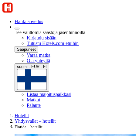
Hanki sovellus
Tee välittömiä säästöjä jäsenhinnoilla
Kirjaudu sisään
Tutustu Hotels.com-etuihin
Saapuneet
Varaa matka
Ota yhteyttä
suomi · EUR · FI
Listaa majoituspaikkasi
Matkat
Palaute
Hotellit
Yhdysvallat – hotellit
Florida – hotellit