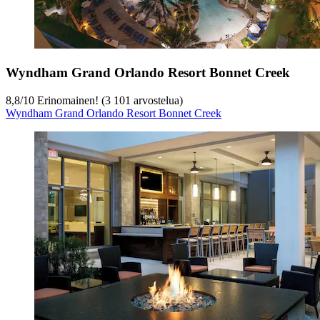
Wyndham Grand Orlando Resort Bonnet Creek
8,8
/
10
Erinomainen! (3 101 arvostelua)
Wyndham Grand Orlando Resort Bonnet Creek