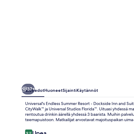
Dockside
Inn
and
Suites
valokuvagalleria
37+
Yleistiedot
Huoneet
Sijainti
Käytännöt
Universal's Endless Summer Resort - Dockside Inn and Suite
CityWalk™ ja Universal Studios Florida™. Uituasi yhdessä maj
rentoutua drinkin äärellä yhdessä 3 baarista. Muihin palvelu
teemapuistoon. Matkailijat arvostavat majoituspaikan uima-a
Arvostelut
Upea
9,2