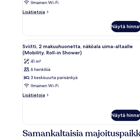
Ilmainen Wi-Fi
(Hearing)
kuvat
Lisätietoja
Lisätietoja
huoneesta
Sviitti,
Näytä hinna
2
makuuhuonetta,
näköala
Avaa
Hotellihuone, jossa on kaksi sänk
8
uima-
Sviitti, 2 makuuhuonetta, näköala uima-altaalle
kaikki
altaalle
(Mobility, Roll-in Shower)
(Hearing)
huonetyypin
41 m²
Sviitti,
6 henkilöä
2
3 keskisuurta parisänkyä
makuuhuonetta,
näköala
Ilmainen Wi-Fi
uima-
Lisätietoja
Lisätietoja
altaalle
huoneesta
Sviitti,
(Mobility,
2
Roll-
Näytä hinna
makuuhuonetta,
in
näköala
Shower)
uima-
Samankaltaisia majoituspaikk
altaalle
kuvat
(Mobility,