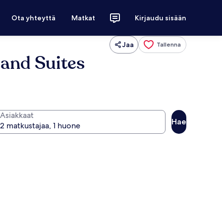
Ota yhteyttä
Matkat
Kirjaudu sisään
Jaa
Tallenna
 and Suites
Asiakkaat
Hae