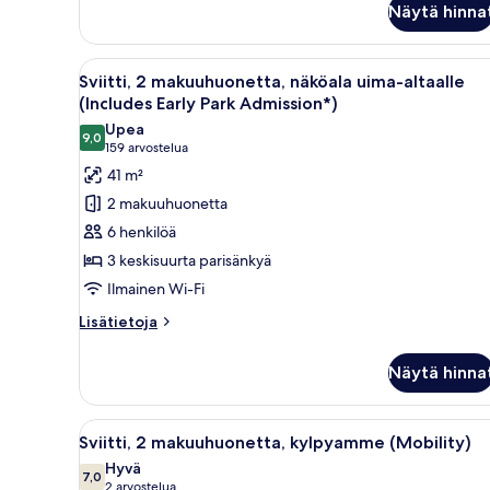
Näytä hinna
(Includes
Early
Park
Avaa
Hotellihuone, jossa on sänky, t
Admission*)
8
Sviitti, 2 makuuhuonetta, näköala uima-altaalle
kaikki
(Includes Early Park Admission*)
huonetyypin
Upea
9,0
Sviitti,
9,0 kautta 10
(159
159 arvostelua
2
arvostelua)
41 m²
makuuhuonetta,
2 makuuhuonetta
näköala
6 henkilöä
uima-
3 keskisuurta parisänkyä
altaalle
Ilmainen Wi-Fi
(Includes
Early
Lisätietoja
Lisätietoja
huoneesta
Park
Sviitti,
Admission*)
Näytä hinna
2
kuvat
makuuhuonetta,
näköala
Avaa
Hotellihuone, jossa on kaksi sänk
7
uima-
Sviitti, 2 makuuhuonetta, kylpyamme (Mobility)
kaikki
altaalle
Hyvä
(Includes
huonetyypin
7,0
7,0 kautta 10
(2
2 arvostelua