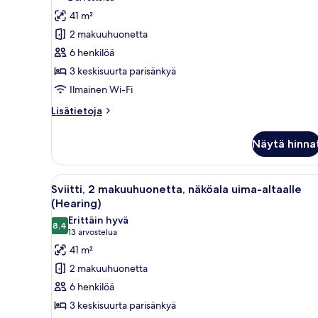
Early
Sviitti,
arvostelua)
41 m²
Park
2
Admission*)
2 makuuhuonetta
makuuhuonetta,
6 henkilöä
kylpyamme
3 keskisuurta parisänkyä
(Mobility)
Ilmainen Wi-Fi
kuvat
Lisätietoja
Lisätietoja
huoneesta
Sviitti,
Näytä hinna
2
makuuhuonetta,
kylpyamme
Avaa
Hotellihuone, jossa on sänky, t
9
(Mobility)
Sviitti, 2 makuuhuonetta, näköala uima-altaalle
kaikki
(Hearing)
huonetyypin
Erittäin hyvä
8,4
Sviitti,
8,4 kautta 10
(13
13 arvostelua
2
arvostelua)
41 m²
makuuhuonetta,
2 makuuhuonetta
näköala
6 henkilöä
uima-
3 keskisuurta parisänkyä
altaalle