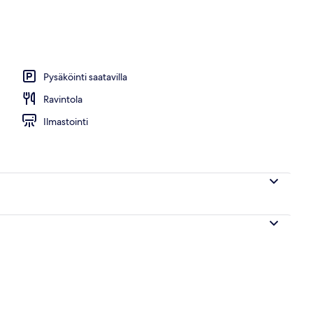
lasta, aurinkovarjoja, aurinkotuoleja
Pysäköinti saatavilla
Ravintola
Ilmastointi