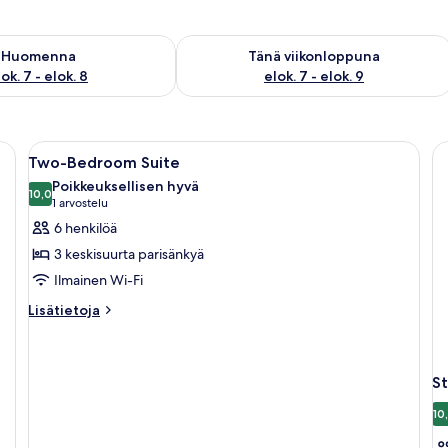
sen saatavuus elok. 7 - elok. 8
Tarkista tämän viikonlopun saatavuus e
Huomenna
Tänä viikonloppuna
ok. 7 - elok. 8
elok. 7 - elok. 9
uri sänky, televisio ja taideteoksia seinällä.
Avaa
Moderni makuuhuone, jossa on suuri sän
2
Two-Bedroom Suite
kaikki
Poikkeuksellisen hyvä
huonetyypin
10,0
10,0 kautta 10
(1
1 arvostelu
Two-
arvostelu)
6 henkilöä
Bedroom
3 keskisuurta parisänkyä
Suite
Ilmainen Wi-Fi
kuvat
Lisätietoja
Lisätietoja
huoneesta
Two-
Bedroom
Suite
S
10