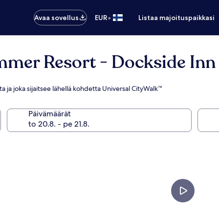
•
Avaa sovellus
EUR
Listaa majoituspaikkasi
mmer Resort - Dockside Inn
ta ja joka sijaitsee lähellä kohdetta Universal CityWalk™
Päivämäärät