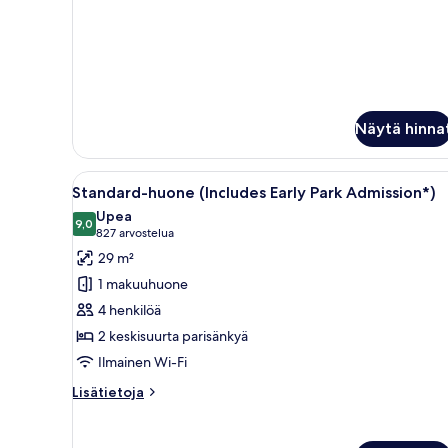
Näytä hinna
Avaa
Hotellihuone, jossa on kaksi sän
5
Standard-huone (Includes Early Park Admission*)
kaikki
Upea
huonetyypin
9,0
9,0 kautta 10
(827
827 arvostelua
Standard-
arvostelua)
29 m²
huone
1 makuuhuone
(Includes
4 henkilöä
Early
2 keskisuurta parisänkyä
Park
Ilmainen Wi-Fi
Admission*)
kuvat
Lisätietoja
Lisätietoja
huoneesta
Standard-
huone