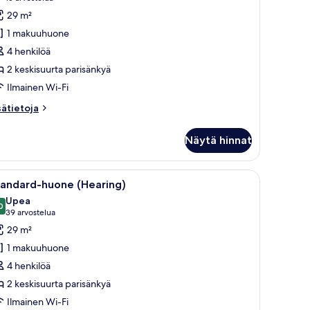
tandard-
arvostelua)
29 m²
uone,
1 makuuhuone
äköala
4 henkilöä
ima-
2 keskisuurta parisänkyä
taalle
Ilmainen Wi-Fi
Hearing)
uvat
sätietoja
sätietoja
oneesta
andard-
Näytä hinnat
one,
köala
ma-
, televisio ja näkymä palmuille.
vaa
Siististi pedattu sänky, jossa on tyyny, jonka 
6
taalle
tandard-huone (Hearing)
ikki
earing)
Upea
uonetyypin
0
9,0 kautta 10
(39
39 arvostelua
tandard-
arvostelua)
29 m²
uone
1 makuuhuone
Hearing)
4 henkilöä
uvat
2 keskisuurta parisänkyä
Ilmainen Wi-Fi