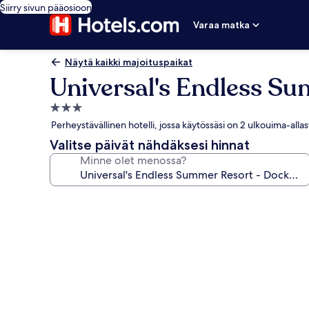
Siirry sivun pääosioon
Varaa matka
Näytä kaikki majoituspaikat
Universal's Endless Su
3.0
tähden
Perheystävällinen hotelli, jossa käytössäsi on 2 ulkouima-allas
majoituspaikka
Valitse päivät nähdäksesi hinnat
Minne olet menossa?
Majoituspaikan
Universal's
Endless
Summer
Resort
-