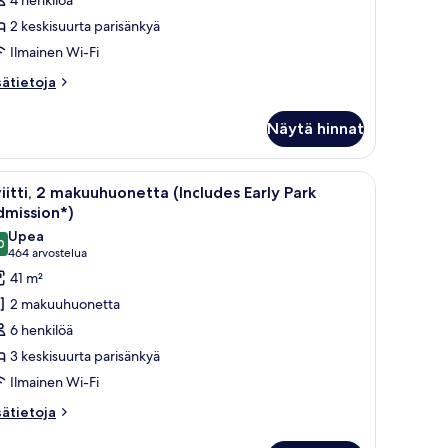
4 henkilöä
2 keskisuurta parisänkyä
Ilmainen Wi-Fi
sätietoja
sätietoja
oneesta
andard
Näytä hinnat
oom
th
wo
pöytä, tuoli ja televisio.
vaa
Hotellihuone, jossa on sänky, työpöytä, televi
7
ueen
iitti, 2 makuuhuonetta (Includes Early Park
ikki
ds
dmission*)
uonetyypin
Upea
0
iitti,
9,0 kautta 10
(464
464 arvostelua
arvostelua)
41 m²
akuuhuonetta
2 makuuhuonetta
Includes
6 henkilöä
arly
3 keskisuurta parisänkyä
ark
Ilmainen Wi-Fi
dmission*)
uvat
sätietoja
sätietoja
oneesta
itti,