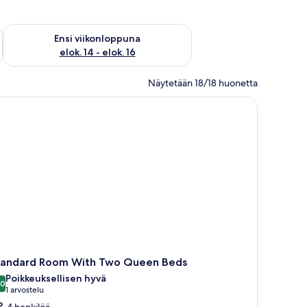
lok. 7 - elok. 9
Tarkista ensi viikonlopun saatavuus elok. 14 - elok. 16
Ensi viikonloppuna
elok. 14 - elok. 16
Näytetään 18/18 huonetta
ky, televisio ja taideteoksia seinällä.
tandard Room With Two Queen Beds
Poikkeuksellisen hyvä
,0
10,0 kautta 10
(1
1 arvostelu
arvostelu)