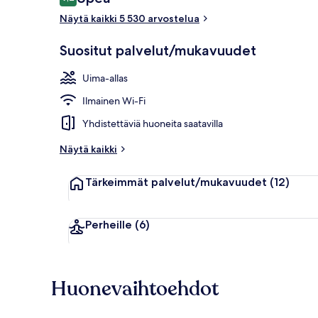
9,2 kautta 10.
Näytä kaikki 5 530 arvostelua
2 ulkouima-al
Suositut palvelut/mukavuudet
Uima-allas
Ilmainen Wi-Fi
Yhdistettäviä huoneita saatavilla
Näytä kaikki
Tärkeimmät palvelut/mukavuudet
(12)
Perheille
(6)
Huonevaihtoehdot