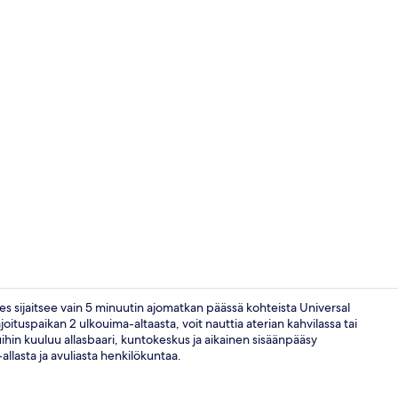
Majoituspai
s sijaitsee vain 5 minuutin ajomatkan päässä kohteista Universal
oituspaikan 2 ulkouima-altaasta, voit nauttia aterian kahvilassa tai
ihin kuuluu allasbaari, kuntokeskus ja aikainen sisäänpääsy
Majoituspaik
llasta ja avuliasta henkilökuntaa.