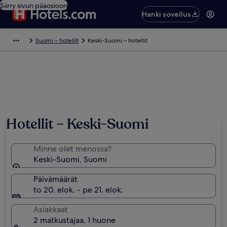
Siirry sivun pääosioon
Hanki sovellus
Suomi – hotellit
Keski-Suomi – hotellit
Valokuva: TtotheP ✈️ 🚗 ❤️‍ 📷
Hotellit – Keski-Suomi
Minne olet menossa?
Keski-Suomi, Suomi
Päivämäärät
to 20. elok. - pe 21. elok.
Asiakkaat
2 matkustajaa, 1 huone