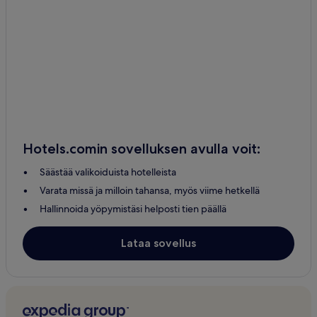
Hotellit – Muurame
Hotellit – Arvaja
Hotellit – Äänekoski
Hotellit – Haapamäki
Hotellit – Luhanka
Hotellit – Leivonmäki
Hotellit – Kannonkoski
Hotels.comin sovelluksen avulla voit:
Hotellit – Juokslahti
Säästää valikoiduista hotelleista
Hotellit – Kuusa
Varata missä ja milloin tahansa, myös viime hetkellä
Hotellit – Multia
Hallinnoida yöpymistäsi helposti tien päällä
Hotellit – Koskenpää
Hotellit – Längelmäki
Lataa sovellus
Hotellit – Kinkomaa
Hotellit – Korpilahti
Hotellit – Karstula