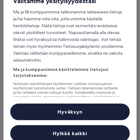
Välitämme yksityisyydestäsi
Tänä viikonloppuna
Ensi viikonloppuna
Me ja
16
kumppanimme tallennamme laitteeseesi tietoja
7.8. - 9.8.
14.8. - 16.8.
ja/tai haemme niitä siitä, jotta voimme käsitellä
Keski-Suomi: Missä
henkilötietoja. Näitä tietoja ovat esimerkiksi evästeissä
olevat yksilölliset tunnisteet. Napsauttamalla alla olevaa
kannattaa yöpyä?
linkkiä voit hyväksyä tai hallinnoida valintojasi. Voit tehdä
tämän myös myöhemmin Tietosuojakäytäntö-sivullamme.
Jyväskylä: huippuhotellit
Valintasi välitetään kumppaneillemme, eivätkä ne vaikuta
selaustietoihin.
Original Sokos Hotel Alexandra
Hotelli Ve
Me ja kumppanimme käsittelemme tietojasi
tarjotaksemme:
Tarkkojen sijaintitietojen käyttäminen. Laitteen ominaisuuksien
käyttäminen tunnistamista varten. Tietojen tallentaminen laitteelle
ja/tai laitteella olevien tietojen käyttö. Kohdennettu mainonta ja
personoitu sisältö, mainonnan ja sisällön mittaus, yleisötutkimus ja
palvelujen kehittäminen.
Kumppanien (toimittajien) luettelo
Hyväksyn
Original Sokos Hotel Alexandra
Hotell
4
3.5
out
out
Hylkää kaikki
of
of
NÄYTÄ LISÄÄ MAJOITUSPAIKKOJA