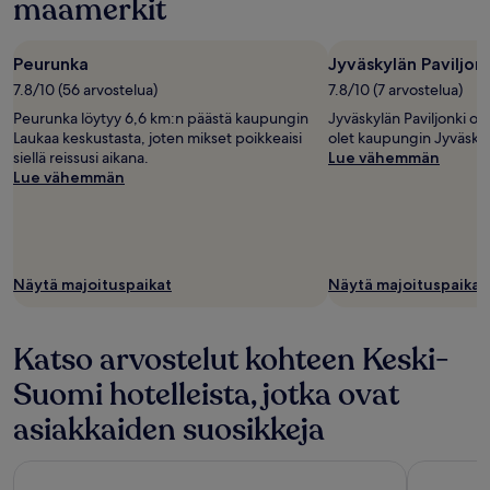
maamerkit
Peurunka
Jyväskylän Paviljonk
7.8/10 (56 arvostelua)
7.8/10 (7 arvostelua)
Peurunka löytyy 6,6 km:n päästä kaupungin
Jyväskylän Paviljonki on
Laukaa keskustasta, joten mikset poikkeaisi
olet kaupungin Jyväskyl
siellä reissusi aikana.
Lue vähemmän
Lue vähemmän
Näytä majoituspaikat
Näytä majoituspaikat
Katso arvostelut kohteen Keski-
Suomi hotelleista, jotka ovat
asiakkaiden suosikkeja
GreenStar Hotel Jyväskylä
Spa Hotel