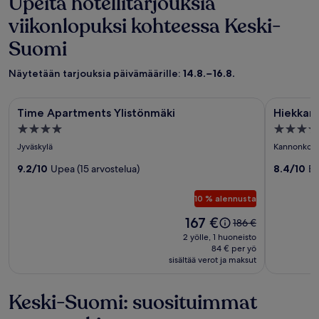
Upeita hotellitarjouksia
viikonlopuksi kohteessa Keski-
Suomi
Näytetään tarjouksia päivämäärille:
14.8.−16.8.
Majoituspaikan
Time Apartments Ylistönmäki
Majoitu
Hiekkaran
Time Apartments Ylistönmäki
Hiekkar
Time
Hiekkar
4.0
3.5
Apartments
kuvagall
tähden
tähden
Jyväskylä
Kannonkosk
Ylistönmäki
majoituspaikka
majoitus
kuvagalleria
9.2/10
Upea (15 arvostelua)
8.4/10
Er
10 % alennusta
Hinta
167 €
Hinta
186 €
on
oli
2 yölle, 1 huoneisto
167 €
186 €,
84 € per yö
sisältää verot ja maksut
katso
lisätietoja
perushinnasta.
Keski-Suomi: suosituimmat