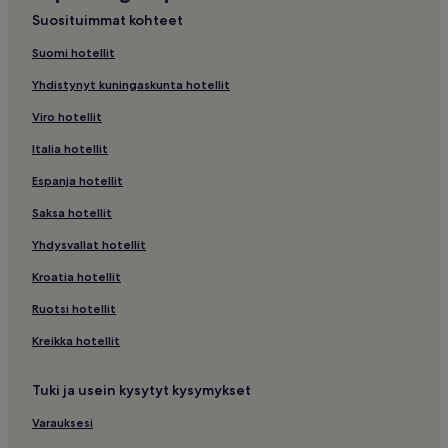
Hotellit – Konnevesi
Suosituimmat kohteet
Hotellit – Uurainen
Suomi hotellit
Hotellit – Kyyjärvi
Yhdistynyt kuningaskunta hotellit
Hotellit – Kinnula
Viro hotellit
Hotellit – Tikkakoski
Italia hotellit
Hotellit – Jämsänkoski
Espanja hotellit
Hotellit – Leppälahti
Saksa hotellit
Hotellit – Kivijärvi
Yhdysvallat hotellit
Hotellit pysäköinnillä kohteessa Jyväskylä
Kroatia hotellit
Hotellit kuntosalilla kohteessa Jyväskylä
Hotellit ilmaisella aamiaisella kohteessa Jyväskylä
Ruotsi hotellit
Hotellit keittiöllä kohteessa Jyväskylä
Kreikka hotellit
Lemmikkiystävälliset hotellit kohteessa Jyväskylä
Tuki ja usein kysytyt kysymykset
Asunnot – Jyväskylä
Varauksesi
Halvat hotellit kohteessa Jyväskylä