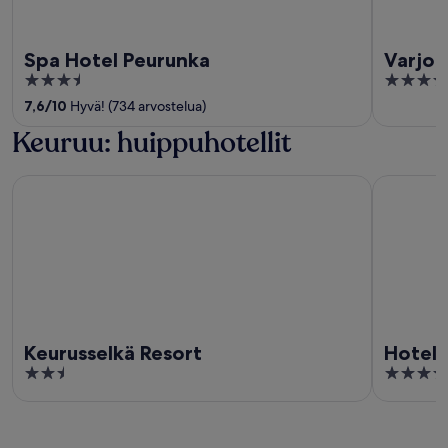
Spa Hotel Peurunka
Varjol
3.5
3.5
out
out
7,6
/
10
Hyvä! (734 arvostelua)
of
of
Keuruu: huippuhotellit
5
5
Keurusselkä Resort
Hotelli Vii
Keurusselkä Resort
Hotelli
2.5
3.5
out
out
of
of
5
5