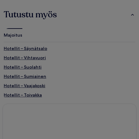
Tutustu myös
Majoitus
Hotellit – Säynätsalo
Hotellit – Vihtavuori
Hotellit – Suolahti
Hotellit – Sumiainen
Hotellit – Vaajakoski
Hotellit – Toivakka
Hotellit – Rutalahti
Hotellit – Petäjävesi
Hotellit – Pohjoisjärvi
Hotellit – Saarijärvi