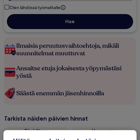
Olen lähdössä työmatkalle
Hae
Ilmaisia peruutusvaihtoehtoja, mikäli
suunnitelmat muuttuvat
Ansaitse etuja jokaisesta yöpymästäsi
yöstä
Säästä enemmän jäsenhinnoilla
Tarkista näiden päivien hinnat
Tänä iltana
Huomenna
6.8. - 7.8.
7.8. - 8.8.