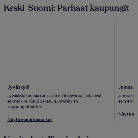
Keski-Suomi: Parhaat kaupungit
Jyväskylä
Jamsa
Jyväskylä
Jamsa
Jyväskylä tarjoaa runsaasti nähtävyyksiä, joita ovat
Jämsä tarj
esimerkiksi Kauppakatu ja Jyväskylän
esimerkiks
kaupunginteatteri.
Näytä ma
Näytä majoituspaikat