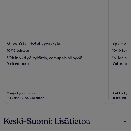
GreenStar Hotel Jyväskylä
Spa Hote
10/10
Loistava
10/10
Loist
"Oltiin yksi yö, tykättin, aamupala oli hyvä"
"Viileä hu
Vähemmän
Vähemm
Tanja
1 yön matka
Pekka
1 yö
Julkaistu 2 päivää sitten
Julkaistu 2 
Keski-Suomi: Lisätietoa