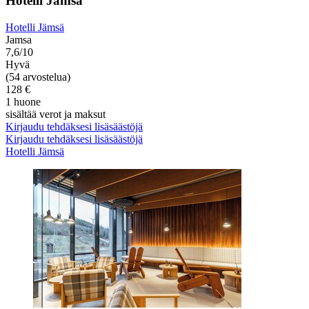
Hotelli Jämsä
Hotelli Jämsä
Jamsa
7,6/10
Hyvä
(54 arvostelua)
128 €
1 huone
sisältää verot ja maksut
Kirjaudu tehdäksesi lisäsäästöjä
Kirjaudu tehdäksesi lisäsäästöjä
Hotelli Jämsä