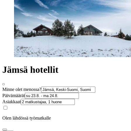
Jämsä hotellit
Minne olet menossa?
Päivämäärät
Asiakkaat
Olen lähdössä työmatkalle