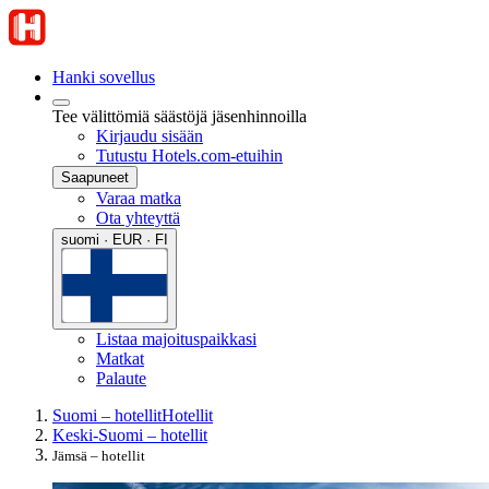
Hanki sovellus
Tee välittömiä säästöjä jäsenhinnoilla
Kirjaudu sisään
Tutustu Hotels.com-etuihin
Saapuneet
Varaa matka
Ota yhteyttä
suomi · EUR · FI
Listaa majoituspaikkasi
Matkat
Palaute
Suomi – hotellit
Hotellit
Keski-Suomi – hotellit
Jämsä – hotellit