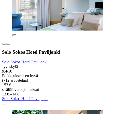
Solo Sokos Hotel Paviljonki
Solo Sokos Hotel Paviljonki
Jyväskylä
9,4/10
Poikkeuksellisen hyvä
(712 arvostelua)
153 €
sisältää verot ja maksut
13.8.–14.8.
Solo Sokos Hotel Paviljonki