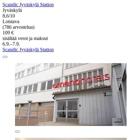
Scandic Jyväskylä Station
Jyväskylä
8,6/10
Loistava
(786 arvostelua)
109 €
sisältää verot ja maksut
6.9.–7.9.
Scandic Jyväskylä Station