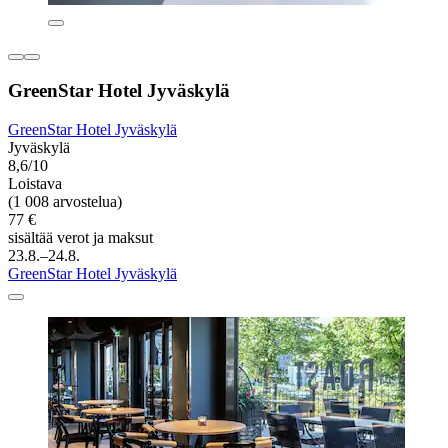
GreenStar Hotel Jyväskylä
GreenStar Hotel Jyväskylä
Jyväskylä
8,6/10
Loistava
(1 008 arvostelua)
77 €
sisältää verot ja maksut
23.8.–24.8.
GreenStar Hotel Jyväskylä