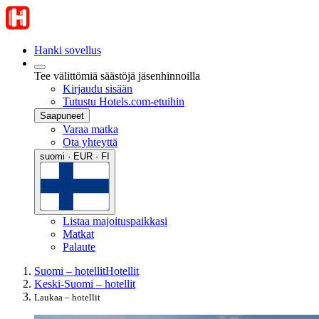
Hanki sovellus
Tee välittömiä säästöjä jäsenhinnoilla
Kirjaudu sisään
Tutustu Hotels.com-etuihin
Saapuneet
Varaa matka
Ota yhteyttä
suomi · EUR · FI
Listaa majoituspaikkasi
Matkat
Palaute
Suomi – hotellit
Hotellit
Keski-Suomi – hotellit
Laukaa – hotellit