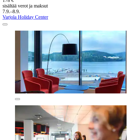
178 €
sisältää verot ja maksut
7.9.–8.9.
Varjola Holiday Center