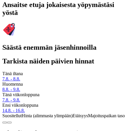
Ansaitse etuja jokaisesta yöpymästäsi
yöstä
Säästä enemmän jäsenhinnoilla
Tarkista näiden päivien hinnat
Tänä iltana
7.8. - 8.8.
Huomenna
8.8. - 9.8.
Tänä viikonloppuna
7.8. - 9.8.
Ensi viikonloppuna
14.8. - 16.8.
Suositellut
Hinta (alimmasta ylimpään)
Etäisyys
Majoituspaikan taso