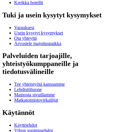
Kreikka hotellit
Tuki ja usein kysytyt kysymykset
Varauksesi
Usein kysytyt kysymykset
Ota yhteyttä
Arvostele majoituspaikka
Palveluiden tarjoajille,
yhteistyökumppaneille ja
tiedotusvälineille
Tee yhteistyötä kanssamme
Lehdistöhuone
Mainosta sivuillamme
Matkatoimistovirkailijat
Käytännöt
Käyttöehdot
Vrbon sopimusehdot