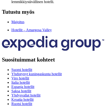
lemmikkiystävällinen hotelli.
Tutustu myös
Majoitus
Hotellit – Amargosa Valley
Suosituimmat kohteet
Suomi hotellit
Yhdistynyt kuningaskunta hotellit
Viro hotellit
Italia hotellit
Espanja hotellit
Saksa hotellit
Yhdysvallat hotellit
Kroatia hotellit
Ruotsi hotellit