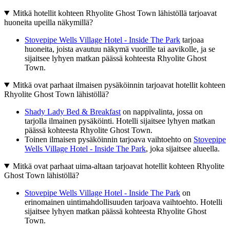
Mitkä hotellit kohteen Rhyolite Ghost Town lähistöllä tarjoavat
huoneita upeilla näkymillä?
Stovepipe Wells Village Hotel - Inside The Park
tarjoaa
huoneita, joista avautuu näkymä vuorille tai aavikolle, ja se
sijaitsee lyhyen matkan päässä kohteesta Rhyolite Ghost
Town.
Mitkä ovat parhaat ilmaisen pysäköinnin tarjoavat hotellit kohteen
Rhyolite Ghost Town lähistöllä?
Shady Lady Bed & Breakfast
on nappivalinta, jossa on
tarjolla ilmainen pysäköinti. Hotelli sijaitsee lyhyen matkan
päässä kohteesta Rhyolite Ghost Town.
Toinen ilmaisen pysäköinnin tarjoava vaihtoehto on
Stovepipe
Wells Village Hotel - Inside The Park
, joka sijaitsee alueella.
Mitkä ovat parhaat uima-altaan tarjoavat hotellit kohteen Rhyolite
Ghost Town lähistöllä?
Stovepipe Wells Village Hotel - Inside The Park
on
erinomainen uintimahdollisuuden tarjoava vaihtoehto. Hotelli
sijaitsee lyhyen matkan päässä kohteesta Rhyolite Ghost
Town.