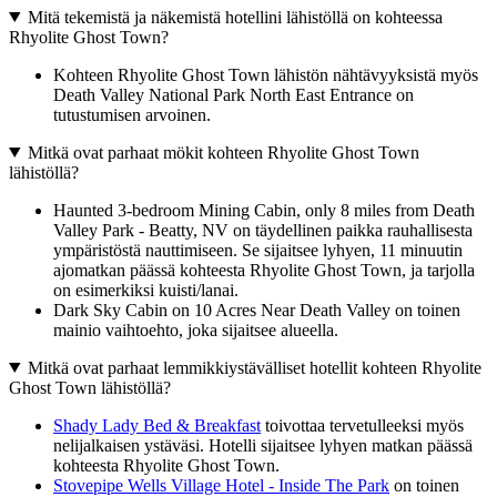
Mitä tekemistä ja näkemistä hotellini lähistöllä on kohteessa
Rhyolite Ghost Town?
Kohteen Rhyolite Ghost Town lähistön nähtävyyksistä myös
Death Valley National Park North East Entrance on
tutustumisen arvoinen.
Mitkä ovat parhaat mökit kohteen Rhyolite Ghost Town
lähistöllä?
Haunted 3-bedroom Mining Cabin, only 8 miles from Death
Valley Park - Beatty, NV on täydellinen paikka rauhallisesta
ympäristöstä nauttimiseen. Se sijaitsee lyhyen, 11 minuutin
ajomatkan päässä kohteesta Rhyolite Ghost Town, ja tarjolla
on esimerkiksi kuisti/lanai.
Dark Sky Cabin on 10 Acres Near Death Valley on toinen
mainio vaihtoehto, joka sijaitsee alueella.
Mitkä ovat parhaat lemmikkiystävälliset hotellit kohteen Rhyolite
Ghost Town lähistöllä?
Shady Lady Bed & Breakfast
toivottaa tervetulleeksi myös
nelijalkaisen ystäväsi. Hotelli sijaitsee lyhyen matkan päässä
kohteesta Rhyolite Ghost Town.
Stovepipe Wells Village Hotel - Inside The Park
on toinen