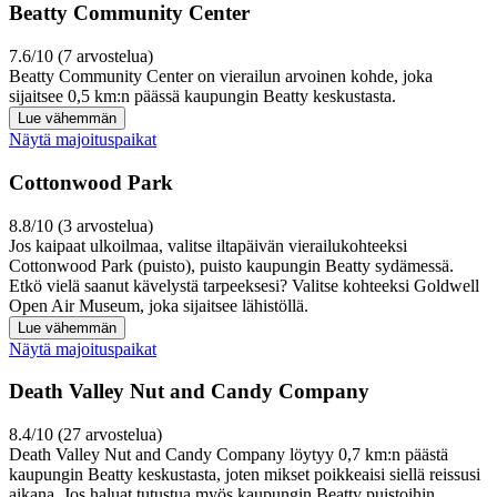
Beatty Community Center
7.6/10 (7 arvostelua)
Beatty Community Center on vierailun arvoinen kohde, joka
sijaitsee 0,5 km:n päässä kaupungin Beatty keskustasta.
Lue vähemmän
Näytä majoituspaikat
Cottonwood Park
8.8/10 (3 arvostelua)
Jos kaipaat ulkoilmaa, valitse iltapäivän vierailukohteeksi
Cottonwood Park (puisto), puisto kaupungin Beatty sydämessä.
Etkö vielä saanut kävelystä tarpeeksesi? Valitse kohteeksi Goldwell
Open Air Museum, joka sijaitsee lähistöllä.
Lue vähemmän
Näytä majoituspaikat
Death Valley Nut and Candy Company
8.4/10 (27 arvostelua)
Death Valley Nut and Candy Company löytyy 0,7 km:n päästä
kaupungin Beatty keskustasta, joten mikset poikkeaisi siellä reissusi
aikana. Jos haluat tutustua myös kaupungin Beatty puistoihin,