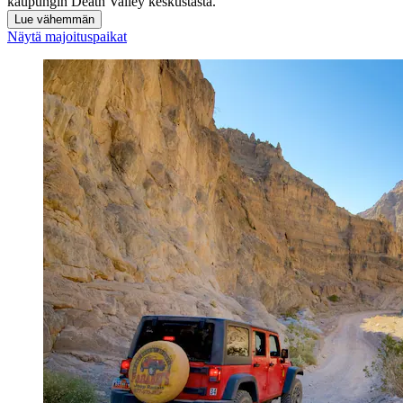
kaupungin Death Valley keskustasta.
Lue vähemmän
Näytä majoituspaikat