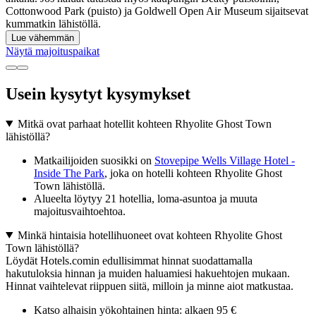
Cottonwood Park (puisto) ja Goldwell Open Air Museum sijaitsevat
kummatkin lähistöllä.
Lue vähemmän
Näytä majoituspaikat
Usein kysytyt kysymykset
Mitkä ovat parhaat hotellit kohteen Rhyolite Ghost Town
lähistöllä?
Matkailijoiden suosikki on
Stovepipe Wells Village Hotel -
Inside The Park
, joka on hotelli kohteen Rhyolite Ghost
Town lähistöllä.
Alueelta löytyy 21 hotellia, loma-asuntoa ja muuta
majoitusvaihtoehtoa.
Minkä hintaisia hotellihuoneet ovat kohteen Rhyolite Ghost
Town lähistöllä?
Löydät Hotels.comin edullisimmat hinnat suodattamalla
hakutuloksia hinnan ja muiden haluamiesi hakuehtojen mukaan.
Hinnat vaihtelevat riippuen siitä, milloin ja minne aiot matkustaa.
Katso alhaisin yökohtainen hinta: alkaen 95 €