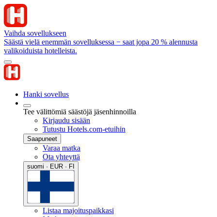
Vaihda sovellukseen
Säästä vielä enemmän sovelluksessa − saat jopa 20 % alennusta
valikoiduista hotelleista.
Hanki sovellus
Tee välittömiä säästöjä jäsenhinnoilla
Kirjaudu sisään
Tutustu Hotels.com-etuihin
Saapuneet
Varaa matka
Ota yhteyttä
suomi · EUR · FI
Listaa majoituspaikkasi