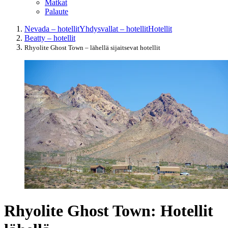
Matkat
Palaute
Nevada – hotellit
Yhdysvallat – hotellit
Hotellit
Beatty – hotellit
Rhyolite Ghost Town – lähellä sijaitsevat hotellit
Rhyolite Ghost Town: Hotellit