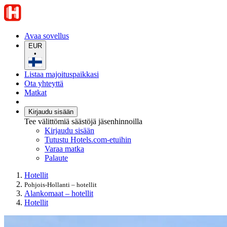
Avaa sovellus
EUR
•
Listaa majoituspaikkasi
Ota yhteyttä
Matkat
Kirjaudu sisään
Tee välittömiä säästöjä jäsenhinnoilla
Kirjaudu sisään
Tutustu Hotels.com-etuihin
Varaa matka
Palaute
Hotellit
Pohjois-Hollanti – hotellit
Alankomaat – hotellit
Hotellit