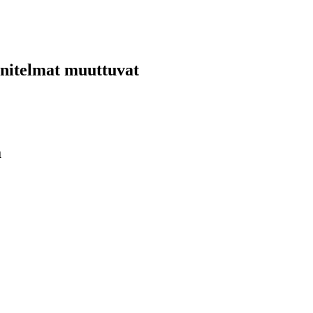
nnitelmat muuttuvat
ä