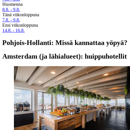
Huomenna
8.8. - 9.8.
Tänä viikonloppuna
7.8. - 9.8.
Ensi viikonloppuna
14.8. - 16.8.
Pohjois-Hollanti: Missä kannattaa yöpyä?
Amsterdam (ja lähialueet): huippuhotellit