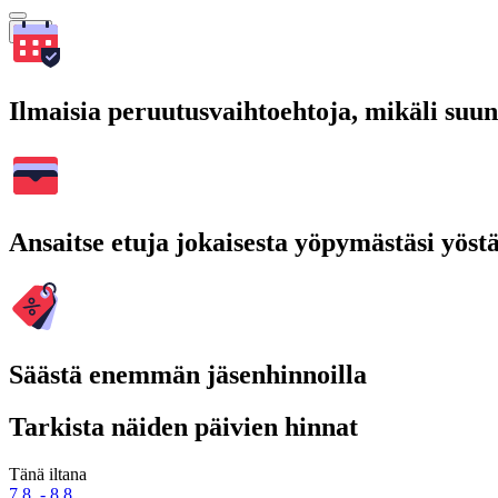
Hae
Ilmaisia peruutusvaihtoehtoja, mikäli suu
Ansaitse etuja jokaisesta yöpymästäsi yöst
Säästä enemmän jäsenhinnoilla
Tarkista näiden päivien hinnat
Tänä iltana
7.8. - 8.8.