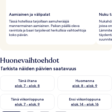
Aamiainen ja välipalat
Nuku t
Tässä hotellissa tarjoillaan aamuherääjiä
Nukahda 
mannermainen aamiainen. Paikan päällä oleva
joissa on
ravintola ja baari tarjoilevat herkullisia vaihtoehtoja
Lämmitet
koko päivän.
täydentä
suunnite
Huonevaihtoehdot
Tarkista näiden päivien saatavuus
Tarkista tämän illan saatavuus elok. 7 - elok. 8
Tarkista huomisen saatavuus el
Tänä iltana
Huomenna
elok. 7 - elok. 8
elok. 8 - elok. 9
Tarkista tämän viikonlopun saatavuus elok. 7 - elok. 9
Tarkista ensi viikonlopun saatav
Tänä viikonloppuna
Ensi viikonloppuna
elok. 7 - elok. 9
elok. 14 - elok. 16