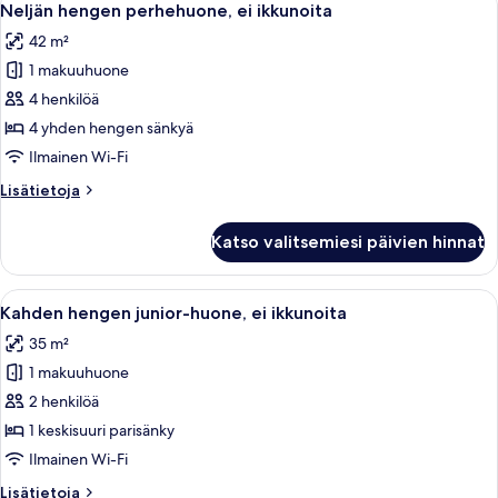
17
ei
Neljän hengen perhehuone, ei ikkunoita
kaikki
ikkunoita
42 m²
huonetyypin
1 makuuhuone
Neljän
hengen
4 henkilöä
perhehuone,
4 yhden hengen sänkyä
ei
Ilmainen Wi-Fi
ikkunoita
Lisätietoja
Lisätietoja
kuvat
huoneesta
Neljän
Katso valitsemiesi päivien hinnat
hengen
perhehuone,
ei
Avaa
Hotellihuone, jossa on sänky, yöpöytä, 
9
ikkunoita
Kahden hengen junior-huone, ei ikkunoita
kaikki
35 m²
huonetyypin
1 makuuhuone
Kahden
hengen
2 henkilöä
junior-
1 keskisuuri parisänky
huone,
Ilmainen Wi-Fi
ei
Lisätietoja
Lisätietoja