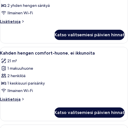
comfort-
2 yhden hengen sänkyä
huone
Ilmainen Wi-Fi
(kaksi
Lisätietoja
Lisätietoja
sänkyä)
huoneesta
kuvat
Kahden
Katso valitsemiesi päivien hinnat
hengen
comfort-
huone
Avaa
Kahden hengen comfort-huone, ei ikkun
11
(kaksi
Kahden hengen comfort-huone, ei ikkunoita
kaikki
sänkyä)
21 m²
huonetyypin
1 makuuhuone
Kahden
hengen
2 henkilöä
comfort-
1 keskisuuri parisänky
huone,
Ilmainen Wi-Fi
ei
Lisätietoja
Lisätietoja
ikkunoita
huoneesta
kuvat
Kahden
Katso valitsemiesi päivien hinnat
hengen
comfort-
huone,
Avaa
Moderni hotellihuone, jossa on kaksi s