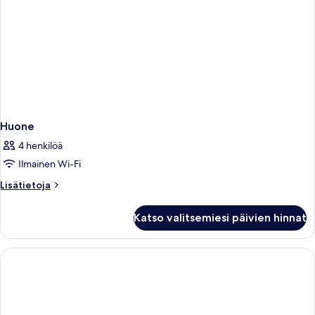
Huone
4 henkilöä
Ilmainen Wi-Fi
Lisätietoja
Lisätietoja
huoneesta
Huone
Katso valitsemiesi päivien hinnat