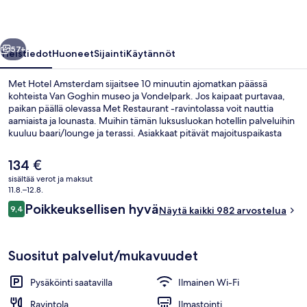
llinen
Seuraava
57+
Yleistiedot
Huoneet
Sijainti
Käytännöt
Met Hotel Amsterdam sijaitsee 10 minuutin ajomatkan päässä
kohteista Van Goghin museo ja Vondelpark. Jos kaipaat purtavaa,
paikan päällä olevassa Met Restaurant -ravintolassa voit nauttia
aamiaista ja lounasta. Muihin tämän luksusluokan hotellin palveluihin
kuuluu baari/lounge ja terassi. Asiakkaat pitävät majoituspaikasta
erityisesti siksi, että se sijaitsee lähellä julkisen liikenteen yhteyksiä:
Postjeswegin asema sijaitsee 4 minuutin ja Jan Voermanstraatin
Nykyinen
134 €
pysäkki 11 minuutin kävelymatkan päässä.
hinta
sisältää verot ja maksut
on
11.8.–12.8.
Aamiainen ja lounas
134 €
Arvostelut
Poikkeuksellisen hyvä
9,4
Näytä kaikki 982 arvostelua
9,4 kautta 10.
Suositut palvelut/mukavuudet
Pysäköinti saatavilla
Ilmainen Wi-Fi
Ravintola
Ilmastointi