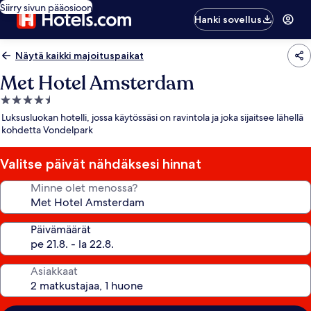
Siirry sivun pääosioon
Hanki sovellus
Näytä kaikki majoituspaikat
Met Hotel Amsterdam
4.5
tähden
Luksusluokan hotelli, jossa käytössäsi on ravintola ja joka sijaitsee lähellä
majoituspaikka
kohdetta Vondelpark
Valitse päivät nähdäksesi hinnat
Minne olet menossa?
Päivämäärät
Asiakkaat