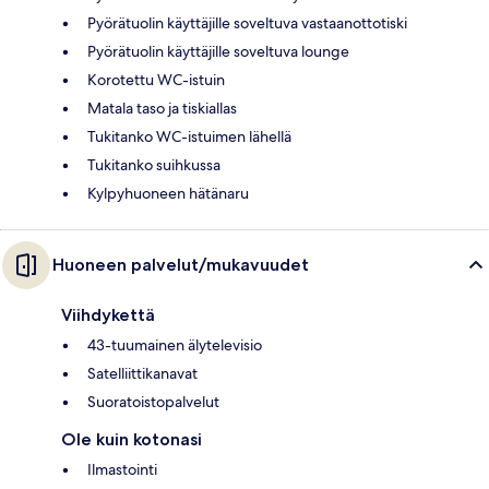
Pyörätuolin käyttäjille soveltuva vastaanottotiski
Pyörätuolin käyttäjille soveltuva lounge
Korotettu WC-istuin
Matala taso ja tiskiallas
Tukitanko WC-istuimen lähellä
Tukitanko suihkussa
Kylpyhuoneen hätänaru
Huoneen palvelut/mukavuudet
Viihdykettä
43-tuumainen älytelevisio
Satelliittikanavat
Suoratoistopalvelut
Ole kuin kotonasi
Ilmastointi