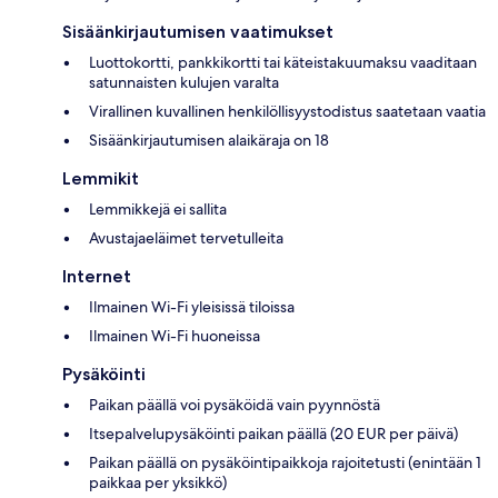
Sisäänkirjautumisen vaatimukset
Luottokortti, pankkikortti tai käteistakuumaksu vaaditaan
satunnaisten kulujen varalta
Virallinen kuvallinen henkilöllisyystodistus saatetaan vaatia
Sisäänkirjautumisen alaikäraja on 18
Lemmikit
Lemmikkejä ei sallita
Avustajaeläimet tervetulleita
Internet
Ilmainen Wi-Fi yleisissä tiloissa
Ilmainen Wi-Fi huoneissa
Pysäköinti
Paikan päällä voi pysäköidä vain pyynnöstä
Itsepalvelupysäköinti paikan päällä (20 EUR per päivä)
Paikan päällä on pysäköintipaikkoja rajoitetusti (enintään 1
paikkaa per yksikkö)