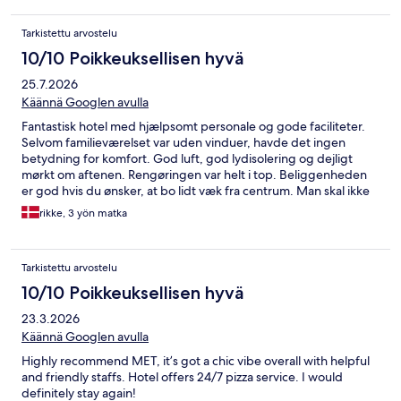
Tarkistettu arvostelu
10/10 Poikkeuksellisen hyvä
25.7.2026
Käännä Googlen avulla
Fantastisk hotel med hjælpsomt personale og gode faciliteter.
Selvom familieværelset var uden vinduer, havde det ingen
betydning for komfort. God luft, god lydisolering og dejligt
mørkt om aftenen. Rengøringen var helt i top. Beliggenheden
er god hvis du ønsker, at bo lidt væk fra centrum. Man skal ikke
lade sig skræmme af området. Området er et typisk
rikke, 3 yön matka
boligområde med gode hverdags indkøb ( supermarked,
bager, kebab. Sunset mv.) Der er sikkert og trygt på alle tider af
døgnet. Tre til fem minutters gå afstand til bus, metro, sporvogn
Tarkistettu arvostelu
og tog med forbindelser til både de ni gader, Kalverstraat,
Albert cuyp market, Moco museum, Anne Franks hus mv.
10/10 Poikkeuksellisen hyvä
Fantastisk ophold for både voksne og teenagere der kårede
23.3.2026
dette hotel som sommerens bedste. Tak for et skønt ophold. Vi
vil vælge dette igen, hvis turen skal gå til Amsterdam en anden
Käännä Googlen avulla
gang.
Highly recommend MET, it’s got a chic vibe overall with helpful
and friendly staffs. Hotel offers 24/7 pizza service. I would
definitely stay again!