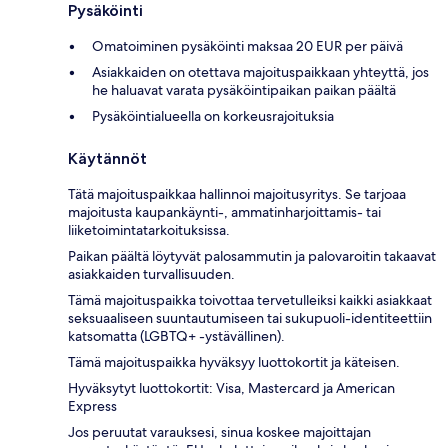
Pysäköinti
Omatoiminen pysäköinti maksaa 20 EUR per päivä
Asiakkaiden on otettava majoituspaikkaan yhteyttä, jos
he haluavat varata pysäköintipaikan paikan päältä
Pysäköintialueella on korkeusrajoituksia
Käytännöt
Tätä majoituspaikkaa hallinnoi majoitusyritys. Se tarjoaa
majoitusta kaupankäynti-, ammatinharjoittamis- tai
liiketoimintatarkoituksissa.
Paikan päältä löytyvät palosammutin ja palovaroitin takaavat
asiakkaiden turvallisuuden.
Tämä majoituspaikka toivottaa tervetulleiksi kaikki asiakkaat
seksuaaliseen suuntautumiseen tai sukupuoli-identiteettiin
katsomatta (LGBTQ+ -ystävällinen).
Tämä majoituspaikka hyväksyy luottokortit ja käteisen.
Hyväksytyt luottokortit: Visa, Mastercard ja American
Express
Jos peruutat varauksesi, sinua koskee majoittajan