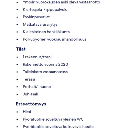
Ympäri vuorokauden auki oleva vastaanotto
Kiertoajelu-/lippupalvelu
Pyykinpesutilat
Matkatavarasäilytys
Kielitaitoinen henkilökunta
Polkupyörien vuokrausmahdollisuus
Tilat
1 rakennus/torni
Rakennettu vuonna 2020
Tallelokero vastaanotossa
Terassi
Pelihalli/-huone
Juhlasali
Esteettömyys
Hissi
Pyörätuolille soveltuva yleinen WC
Pyörätuolille soveltuva kulkuväylä hissille