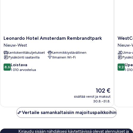
Leonardo
WestCo
Leonardo Hotel Amsterdam Rembrandtpark
WestCo
Hotel
Fashion
Nieuw-West
Nieuw-
Amsterdam
Hotel
Lentokenttäkuljetukset
Lemmikkiystävällinen
Uima-a
Rembrandtpark
Amster
Pysäköinti saatavilla
Ilmainen Wi-Fi
Pysäköi
Nieuw-
Nieuw-
West
West
8.6
9.2
Loistava
Upe
8,6
9,2
kautta
kautta
1 010 arvostelua
1 010
10,
10,
Loistava,
Upea,
1 010
1 010
Hinta
102 €
arvostelua
arvostel
on
sisältää verot ja maksut
102 €
30.8.–31.8.
Vertaile samankaltaisiin majoituspaikkoihin
Kirjaudu sisään nähdäksesi käytettävissä olevat alennukset ja