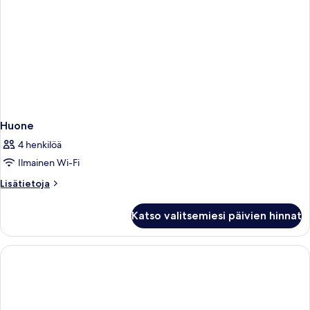
Huone
4 henkilöä
Ilmainen Wi-Fi
Lisätietoja
Lisätietoja
huoneesta
Huone
Katso valitsemiesi päivien hinnat