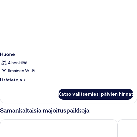
Huone
4 henkilöä
Ilmainen Wi-Fi
Lisätietoja
Lisätietoja
huoneesta
Huone
Katso valitsemiesi päivien hinnat
Samankaltaisia majoituspaikkoja
Leonardo Hotel Amsterdam Rembrandtpark
WestCor