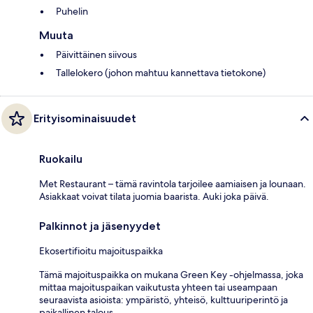
Puhelin
Muuta
Päivittäinen siivous
Tallelokero (johon mahtuu kannettava tietokone)
Erityisominaisuudet
Ruokailu
Met Restaurant – tämä ravintola tarjoilee aamiaisen ja lounaan.
Asiakkaat voivat tilata juomia baarista. Auki joka päivä.
Palkinnot ja jäsenyydet
Ekosertifioitu majoituspaikka
Tämä majoituspaikka on mukana Green Key -ohjelmassa, joka
mittaa majoituspaikan vaikutusta yhteen tai useampaan
seuraavista asioista: ympäristö, yhteisö, kulttuuriperintö ja
paikallinen talous.