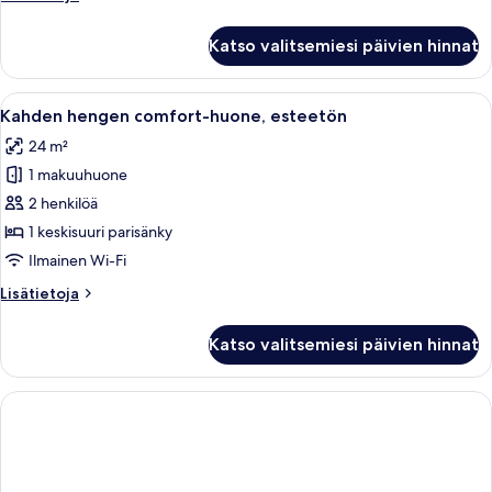
ikkunoita
huoneesta
kuvat
Kahden
Katso valitsemiesi päivien hinnat
hengen
junior-
huone,
Avaa
Kahden hengen comfort-huone, esteetön
9
ei
Kahden hengen comfort-huone, esteetön
kaikki
ikkunoita
24 m²
huonetyypin
1 makuuhuone
Kahden
hengen
2 henkilöä
comfort-
1 keskisuuri parisänky
huone,
Ilmainen Wi-Fi
esteetön
Lisätietoja
Lisätietoja
kuvat
huoneesta
Kahden
Katso valitsemiesi päivien hinnat
hengen
comfort-
huone,
esteetön