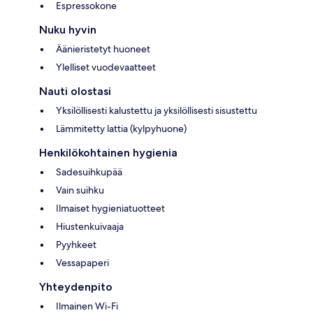
Espressokone
Nuku hyvin
Äänieristetyt huoneet
Ylelliset vuodevaatteet
Nauti olostasi
Yksilöllisesti kalustettu ja yksilöllisesti sisustettu
Lämmitetty lattia (kylpyhuone)
Henkilökohtainen hygienia
Sadesuihkupää
Vain suihku
Ilmaiset hygieniatuotteet
Hiustenkuivaaja
Pyyhkeet
Vessapaperi
Yhteydenpito
Ilmainen Wi-Fi