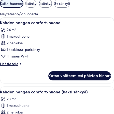
Huoneille
Kaikki huoneet
1 sänky
2 sänkyä
3+ sänkyä
saatavilla
olevia
Näytetään 9/9 huonetta
suodattimia
Avaa
Moderni hotellihuone, jossa on suuri s
9
Kahden hengen comfort-huone
kaikki
24 m²
huonetyypin
1 makuuhuone
Kahden
hengen
2 henkilöä
comfort-
1 keskisuuri parisänky
huone
Ilmainen Wi-Fi
kuvat
Lisätietoja
Lisätietoja
huoneesta
Kahden
Katso valitsemiesi päivien hinnat
hengen
comfort-
huone
Avaa
Moderni hotellihuone, jossa on kaksi 
11
Kahden hengen comfort-huone (kaksi sänkyä)
kaikki
23 m²
huonetyypin
1 makuuhuone
Kahden
hengen
2 henkilöä