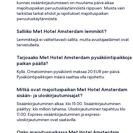
kunnes sisäänkirjautumiseen on muutama päivä aikaa
majoituspaikan peruutuskäytännöistä riippuen. Muista vain
tarkistaa tarkat ehdot ja rajoitukset majoituspaikan
peruutuskäytännöistä.
Salliiko Met Hotel Amsterdam lemmikit?
Lemmikkejä ei valitettavasti sallita, mutta avustajaeläimet ovat
tervetulleita.
Tarjoaako Met Hotel Amsterdam pysäköintipaikkoja
paikan päällä?
Kyllä. Omatoiminen pysäköinti maksaa 20 EUR per päivä.
Pysäköintipaikkojen määrä saattaa olla rajoitettu.
Mitkä ovat majoituspaikan Met Hotel Amsterdam
sisään- ja uloskirjautumisajat?
Sisäänkirjautuminen alkaa: klo 15.00. Sisäänkirjautuminen
päättyy: klo milloin tahansa. Uloskirjautuminen tapahtuu klo
11.00. Express-sisäänkirjautuminen ja express-
uloskirjautuminen ovat saatavilla.
Onko majoituspaikassa Met Hotel Amsterdam