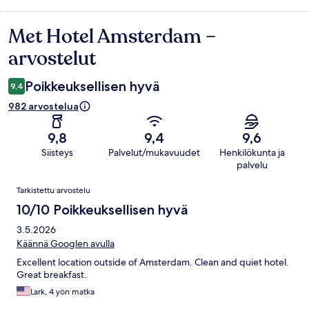
Met Hotel Amsterdam –
Arvostelut
arvostelut
Poikkeuksellisen hyvä
9,4
982 arvostelua
9,8
9,4
9,6
Siisteys
Palvelut/mukavuudet
Henkilökunta ja
palvelu
Arvostelut
Tarkistettu arvostelu
10/10 Poikkeuksellisen hyvä
3.5.2026
Käännä Googlen avulla
Excellent location outside of Amsterdam. Clean and quiet hotel.
Great breakfast.
Lark, 4 yön matka