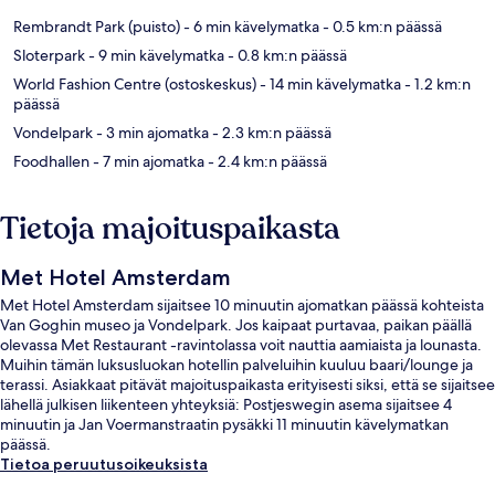
Rembrandt Park (puisto)
- 6 min kävelymatka
- 0.5 km:n päässä
Sloterpark
- 9 min kävelymatka
- 0.8 km:n päässä
World Fashion Centre (ostoskeskus)
- 14 min kävelymatka
- 1.2 km:n
päässä
Vondelpark
- 3 min ajomatka
- 2.3 km:n päässä
Foodhallen
- 7 min ajomatka
- 2.4 km:n päässä
Tietoja majoituspaikasta
Met Hotel Amsterdam
Met Hotel Amsterdam sijaitsee 10 minuutin ajomatkan päässä kohteista
Van Goghin museo ja Vondelpark. Jos kaipaat purtavaa, paikan päällä
olevassa Met Restaurant -ravintolassa voit nauttia aamiaista ja lounasta.
Muihin tämän luksusluokan hotellin palveluihin kuuluu baari/lounge ja
terassi. Asiakkaat pitävät majoituspaikasta erityisesti siksi, että se sijaitsee
lähellä julkisen liikenteen yhteyksiä: Postjeswegin asema sijaitsee 4
minuutin ja Jan Voermanstraatin pysäkki 11 minuutin kävelymatkan
päässä.
Tietoa peruutusoikeuksista