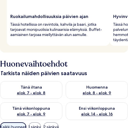
Ruokailumahdollisuuksia päivien ajan
Hyvinvo
Tässä hotellissa on ravintola, kahvila ja baari, jotka
Tässä ho
tarjoavat monipuolisia kulinaarisia elämyksiä. Buffet-
palvelun
aamiainen tarjoaa miellyttävän alun aamulle.
hemmotte
täydent
Huonevaihtoehdot
Tarkista näiden päivien saatavuus
Tarkista tämän illan saatavuus elok. 7 - elok. 8
Tarkista huomisen saatavuus el
Tänä iltana
Huomenna
elok. 7 - elok. 8
elok. 8 - elok. 9
Tarkista tämän viikonlopun saatavuus elok. 7 - elok. 9
Tarkista ensi viikonlopun saatav
Tänä viikonloppuna
Ensi viikonloppuna
elok. 7 - elok. 9
elok. 14 - elok. 16
Huoneille
Kaikki huoneet
1 sänky
2 sänkyä