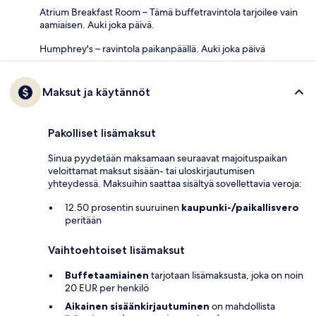
Atrium Breakfast Room – Tämä buffetravintola tarjoilee vain
aamiaisen. Auki joka päivä.
Humphrey's – ravintola paikanpäällä. Auki joka päivä
Maksut ja käytännöt
Pakolliset lisämaksut
Sinua pyydetään maksamaan seuraavat majoituspaikan
veloittamat maksut sisään- tai uloskirjautumisen
yhteydessä. Maksuihin saattaa sisältyä sovellettavia veroja:
12.50 prosentin suuruinen
kaupunki-/paikallisvero
peritään
Vaihtoehtoiset lisämaksut
Buffetaamiainen
tarjotaan lisämaksusta, joka on noin
20 EUR per henkilö
Aikainen sisäänkirjautuminen
on mahdollista