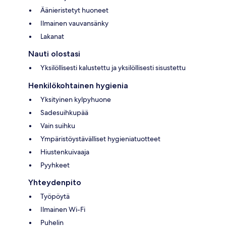
Äänieristetyt huoneet
Ilmainen vauvansänky
Lakanat
Nauti olostasi
Yksilöllisesti kalustettu ja yksilöllisesti sisustettu
Henkilökohtainen hygienia
Yksityinen kylpyhuone
Sadesuihkupää
Vain suihku
Ympäristöystävälliset hygieniatuotteet
Hiustenkuivaaja
Pyyhkeet
Yhteydenpito
Työpöytä
Ilmainen Wi-Fi
Puhelin