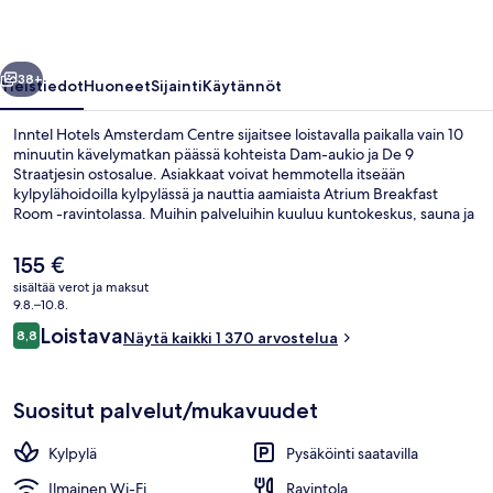
llinen
Seuraava
38+
Yleistiedot
Huoneet
Sijainti
Käytännöt
Inntel Hotels Amsterdam Centre sijaitsee loistavalla paikalla vain 10
minuutin kävelymatkan päässä kohteista Dam-aukio ja De 9
Straatjesin ostosalue. Asiakkaat voivat hemmotella itseään
kylpylähoidoilla kylpylässä ja nauttia aamiaista Atrium Breakfast
Room -ravintolassa. Muihin palveluihin kuuluu kuntokeskus, sauna ja
höyrysauna. Matkailijat arvostavat suuresti majoituspaikan avuliasta
henkilökuntaa ja yleiskuntoa. Majoituspaikka sijaitsee lyhyen
Nykyinen
155 €
kävelymatkan päässä julkisen liikenteen yhteyksistä: Nieuwezijds
hinta
sisältää verot ja maksut
Kolkin pysäkki sijaitsee vain muutaman askeleen päässä ja Damin
on
9.8.–10.8.
pysäkki sijaitsee 6 minuutin kävelymatkan päässä.
Ulkopuoli
155 €
Arvostelut
Loistava
8,8
Näytä kaikki 1 370 arvostelua
8,8 kautta 10.
Suositut palvelut/mukavuudet
Kylpylä
Pysäköinti saatavilla
Ilmainen Wi-Fi
Ravintola