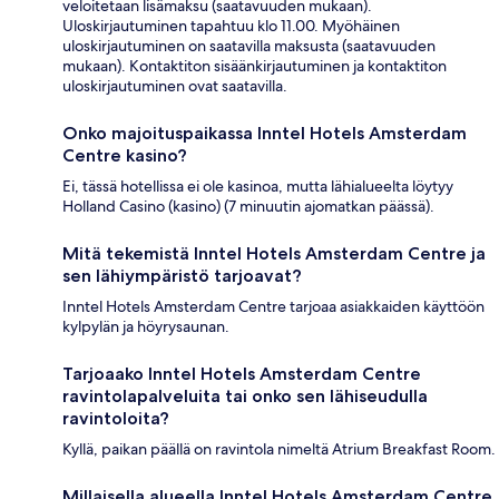
veloitetaan lisämaksu (saatavuuden mukaan).
Uloskirjautuminen tapahtuu klo 11.00. Myöhäinen
uloskirjautuminen on saatavilla maksusta (saatavuuden
mukaan). Kontaktiton sisäänkirjautuminen ja kontaktiton
uloskirjautuminen ovat saatavilla.
Onko majoituspaikassa Inntel Hotels Amsterdam
Centre kasino?
Ei, tässä hotellissa ei ole kasinoa, mutta lähialueelta löytyy
Holland Casino (kasino) (7 minuutin ajomatkan päässä).
Mitä tekemistä Inntel Hotels Amsterdam Centre ja
sen lähiympäristö tarjoavat?
Inntel Hotels Amsterdam Centre tarjoaa asiakkaiden käyttöön
kylpylän ja höyrysaunan.
Tarjoaako Inntel Hotels Amsterdam Centre
ravintolapalveluita tai onko sen lähiseudulla
ravintoloita?
Kyllä, paikan päällä on ravintola nimeltä Atrium Breakfast Room.
Millaisella alueella Inntel Hotels Amsterdam Centre