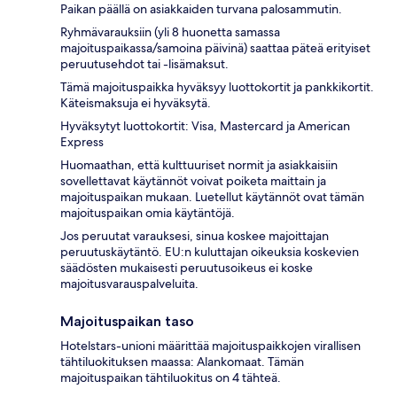
Paikan päällä on asiakkaiden turvana palosammutin.
Ryhmävarauksiin (yli 8 huonetta samassa
majoituspaikassa/samoina päivinä) saattaa päteä erityiset
peruutusehdot tai -lisämaksut.
Tämä majoituspaikka hyväksyy luottokortit ja pankkikortit.
Käteismaksuja ei hyväksytä.
Hyväksytyt luottokortit: Visa, Mastercard ja American
Express
Huomaathan, että kulttuuriset normit ja asiakkaisiin
sovellettavat käytännöt voivat poiketa maittain ja
majoituspaikan mukaan. Luetellut käytännöt ovat tämän
majoituspaikan omia käytäntöjä.
Jos peruutat varauksesi, sinua koskee majoittajan
peruutuskäytäntö. EU:n kuluttajan oikeuksia koskevien
säädösten mukaisesti peruutusoikeus ei koske
majoitusvarauspalveluita.
Majoituspaikan taso
Hotelstars-unioni määrittää majoituspaikkojen virallisen
tähtiluokituksen maassa: Alankomaat. Tämän
majoituspaikan tähtiluokitus on 4 tähteä.