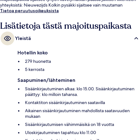
yhteyksistä: Nieuwezijds Kolkin pysäkki sijaitsee vain muutaman
askeleen päässä ja Damin pysäkki sijaitsee 6 minuutin kävelymatkan
Tietoa peruutusoikeuksista
päässä.
Lisätietoja tästä majoituspaikasta
Yleistä
Hotellin koko
279 huonetta
5 kerrosta
Saapuminen/lähteminen
Sisäänkirjautuminen alkaa: klo 15.00. Sisäänkirjautuminen
päättyy: klo milloin tahansa.
Kontaktiton sisäänkirjautuminen saatavilla
Aikainen sisäänkirjautuminen mahdollista saatavuuden
mukaan
Sisäänkirjautumisen vähimmäisikä on 18 vuotta
Uloskirjautuminen tapahtuu klo 11.00