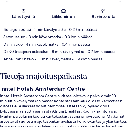
Kartta
Lähettyvillä
Liikkuminen
Ravintoloita
Berlagen pörssi
- 1 min kävelymatka
- 0.2 km:n päässä
Sexmuseum
- 3 min kävelymatka
- 0.3 km:n päässä
Dam-aukio
- 4 min kävelymatka
- 0.4 km:n päässä
De 9 Straatjesin ostosalue
- 8 min kävelymatka
- 0.7 km:n päässä
Anne Frankin talo
- 10 min kävelymatka
- 0.9 km:n päässä
Tietoja majoituspaikasta
Inntel Hotels Amsterdam Centre
Inntel Hotels Amsterdam Centre sijaitsee loistavalla paikalla vain 10
minuutin kävelymatkan päässä kohteista Dam-aukio ja De 9 Straatjesin
ostosalue. Asiakkaat voivat hemmotella itseään kylpylähoidoilla
kylpylässä ja nauttia aamiaista Atrium Breakfast Room -ravintolassa.
Muihin palveluihin kuuluu kuntokeskus, sauna ja höyrysauna. Matkailijat
arvostavat suuresti majoituspaikan avuliasta henkilökuntaa ja yleiskuntoa.
Majoituspaikka sijaitsee lyhyen kävelymatkan päässä julkisen liikenteen