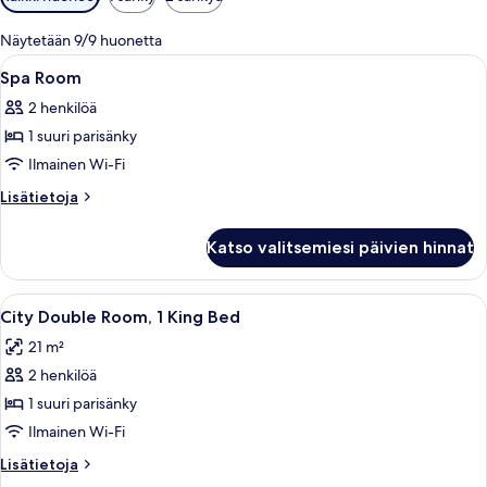
saatavilla
olevia
Näytetään 9/9 huonetta
suodattimia
Avaa
Tallelokero huoneessa, työpöytä, pime
5
Spa Room
kaikki
2 henkilöä
huonetyypin
1 suuri parisänky
Spa
Room
Ilmainen Wi-Fi
kuvat
Lisätietoja
Lisätietoja
huoneesta
Spa
Katso valitsemiesi päivien hinnat
Room
Avaa
Hotellihuone, jossa on suuri sänky, työp
7
City Double Room, 1 King Bed
kaikki
21 m²
huonetyypin
2 henkilöä
City
Double
1 suuri parisänky
Room,
Ilmainen Wi-Fi
1
Lisätietoja
Lisätietoja
King
huoneesta