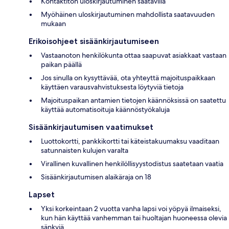
Kontaktiton uloskirjautuminen saatavilla
Myöhäinen uloskirjautuminen mahdollista saatavuuden
mukaan
Erikoisohjeet sisäänkirjautumiseen
Vastaanoton henkilökunta ottaa saapuvat asiakkaat vastaan
paikan päällä
Jos sinulla on kysyttävää, ota yhteyttä majoituspaikkaan
käyttäen varausvahvistuksesta löytyviä tietoja
Majoituspaikan antamien tietojen käännöksissä on saatettu
käyttää automatisoituja käännöstyökaluja
Sisäänkirjautumisen vaatimukset
Luottokortti, pankkikortti tai käteistakuumaksu vaaditaan
satunnaisten kulujen varalta
Virallinen kuvallinen henkilöllisyystodistus saatetaan vaatia
Sisäänkirjautumisen alaikäraja on 18
Lapset
Yksi korkeintaan 2 vuotta vanha lapsi voi yöpyä ilmaiseksi,
kun hän käyttää vanhemman tai huoltajan huoneessa olevia
sänkyjä.