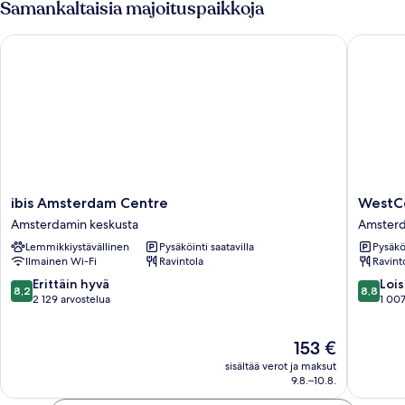
Samankaltaisia majoituspaikkoja
ibis Amsterdam Centre
WestCor
ibis
WestCo
ibis Amsterdam Centre
WestCo
Amsterdam
City
Amsterdamin keskusta
Amsterd
Centre
Centre
Lemmikkiystävällinen
Pysäköinti saatavilla
Pysäköi
Amsterdamin
Hotel
Ilmainen Wi-Fi
Ravintola
Ravint
keskusta
Amster
Amster
8.2
8.8
Erittäin hyvä
Lois
8,2
8,8
keskust
kautta
kautta
2 129 arvostelua
1 007
10,
10,
Erittäin
Loistava,
Hinta
153 €
hyvä,
1 007
on
2 129
arvostel
sisältää verot ja maksut
153 €
arvostelua
9.8.–10.8.