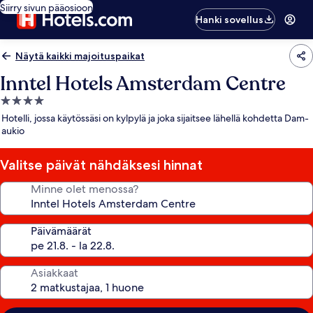
Siirry sivun pääosioon
Hanki sovellus
Näytä kaikki majoituspaikat
Inntel Hotels Amsterdam Centre
4.0
tähden
Hotelli, jossa käytössäsi on kylpylä ja joka sijaitsee lähellä kohdetta Dam-
majoituspaikka
aukio
Valitse päivät nähdäksesi hinnat
Minne olet menossa?
Päivämäärät
Asiakkaat