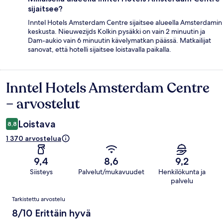
sijaitsee?
Inntel Hotels Amsterdam Centre sijaitsee alueella Amsterdamin
keskusta. Nieuwezijds Kolkin pysäkki on vain 2 minuutin ja
Dam-aukio vain 6 minuutin kävelymatkan päässä. Matkailijat
sanovat, että hotelli sijaitsee loistavalla paikalla.
Inntel Hotels Amsterdam Centre
Arvostelut
– arvostelut
Loistava
8,8
1 370 arvostelua
9,4
8,6
9,2
Siisteys
Palvelut/mukavuudet
Henkilökunta ja
palvelu
Arvostelut
Tarkistettu arvostelu
8/10 Erittäin hyvä