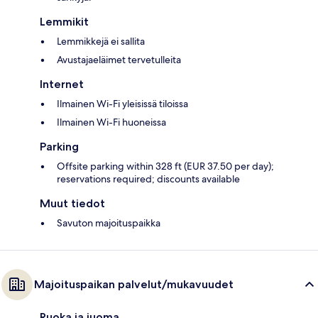
Lemmikit
Lemmikkejä ei sallita
Avustajaeläimet tervetulleita
Internet
Ilmainen Wi-Fi yleisissä tiloissa
Ilmainen Wi-Fi huoneissa
Parking
Offsite parking within 328 ft (EUR 37.50 per day);
reservations required; discounts available
Muut tiedot
Savuton majoituspaikka
Majoituspaikan palvelut/mukavuudet
Ruoka ja juoma