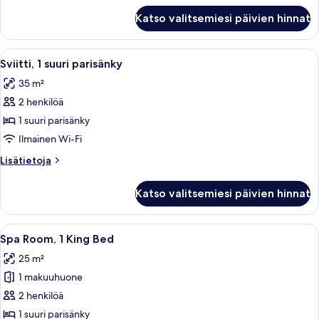
Bed
City
Katso valitsemiesi päivien hinnat
Double
kuvat
Room,
1
Avaa
Moderni hotellihuone, jossa on sänky, t
8
King
Sviitti, 1 suuri parisänky
kaikki
Bed
35 m²
huonetyypin
2 henkilöä
Sviitti,
1
1 suuri parisänky
suuri
Ilmainen Wi-Fi
parisänky
Lisätietoja
Lisätietoja
kuvat
huoneesta
Sviitti,
Katso valitsemiesi päivien hinnat
1
suuri
parisänky
Avaa
Hotellihuone, jossa on suuri sänky, työ
4
Spa Room, 1 King Bed
kaikki
25 m²
huonetyypin
1 makuuhuone
Spa
Room,
2 henkilöä
1
1 suuri parisänky