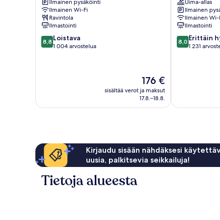
Ilmainen pysäköinti
Uima-allas
Hollywood
Hollywood
Ilmainen Wi-Fi
Ilmainen pysä
Ravintola
Ilmainen Wi-
Ilmastointi
Ilmastointi
8.8
8.0
Loistava
Erittäin 
8,8
8,0
kautta
kautta
1 004 arvostelua
1 231 arvost
10,
10,
Loistava,
Erittäin
1 004
hyvä,
Hinta
176 €
arvostelua
1 231
on
arvostelua
sisältää verot ja maksut
176 €
17.8.–18.8.
Kirjaudu sisään nähdäksesi käytettäv
uusia, palkitsevia seikkailuja!
Tietoja alueesta