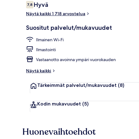
Arvostelut
Hyvä
7,8
7,8 kautta 10.
Näytä kaikki 1 718 arvostelua
Työpöytä, il
Suositut palvelut/mukavuudet
Ilmainen Wi-Fi
Ilmastointi
Vastaanotto avoinna ympäri vuorokauden
Näytä kaikki
Tärkeimmät palvelut/mukavuudet
(8)
Kodin mukavuudet
(5)
Huonevaihtoehdot