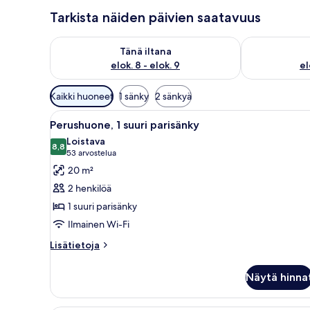
Tarkista näiden päivien saatavuus
Tarkista tämän illan saatavuus elok. 8 - elok. 9
Tarkista huomi
Tänä iltana
elok. 8 - elok. 9
el
Huoneille
Kaikki huoneet
1 sänky
2 sänkyä
saatavilla
Avaa
Siististi pedattu sänky, jossa o
olevia
5
Perushuone, 1 suuri parisänky
kaikki
suodattimia
Loistava
huonetyypin
8,8
8,8 kautta 10
(53
53 arvostelua
Perushuone,
arvostelua)
20 m²
1
2 henkilöä
suuri
1 suuri parisänky
parisänky
Ilmainen Wi-Fi
kuvat
Lisätietoja
Lisätietoja
huoneesta
Perushuone,
Näytä hinna
1
suuri
parisänky