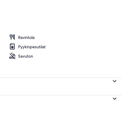
mainen Wi-Fi, vuodevaatteet
Ravintola
Pyykinpesutilat
Savuton