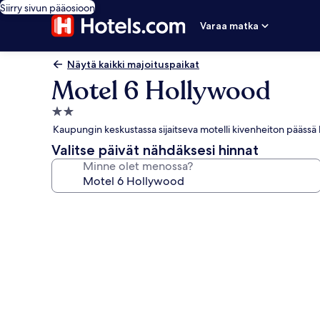
Siirry sivun pääosioon
Varaa matka
Näytä kaikki majoituspaikat
Motel 6 Hollywood
2.0
tähden
Kaupungin keskustassa sijaitseva motelli kivenheiton pääss
majoituspaikka
Valitse päivät nähdäksesi hinnat
Minne olet menossa?
Majoituspaikan
Motel
6
Hollywood
valokuvagalleria