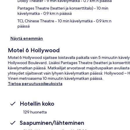
Dolby Theater
- 9 min kävelymatka
- 0.7 km:n päässä
Pantages Theatre (teatteri ja konserttitalo)
- 10 min
kävelymatka
- 0.9 km:n päässä
TCL Chinese Theatre
- 10 min kävelymatka
- 0.9 km:n
päässä
Näytä enemmän
Motel 6 Hollywood
Motel 6 Hollywood sijaitsee loistavalla paikalla vain 5 minuutin käv
Hollywood Boulevard. Lisäksi Pantages Theatre (teatteri ja konserttita
kävelymatkan päässä. Matkailijat arvostavat majoituspaikan avuliasta 
yhteydet sijaitsevat vain lyhyen kävelymatkan päässä: Hollywood – 
Vinen metroasema 10 minuutin kävelymatkan päässä.
Tietoa peruutusoikeuksista
Hotellin koko
129 huonetta
Saapuminen/lähteminen