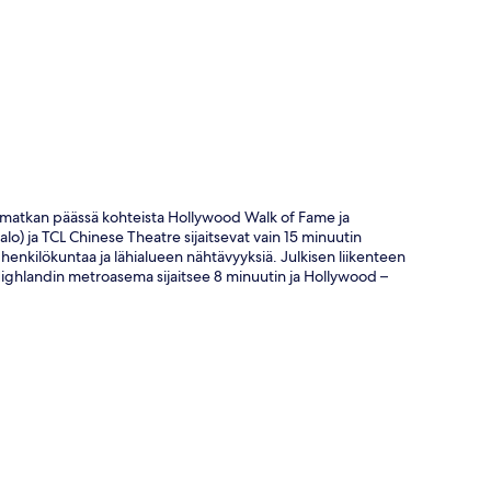
elymatkan päässä kohteista Hollywood Walk of Fame ja
lo) ja TCL Chinese Theatre sijaitsevat vain 15 minuutin
henkilökuntaa ja lähialueen nähtävyyksiä. Julkisen liikenteen
Highlandin metroasema sijaitsee 8 minuutin ja Hollywood –