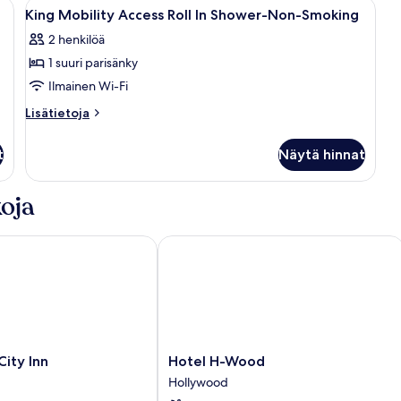
sto, televisio ja peili.
Avaa
Hotellihuone, jossa on suuri sänky, yöp
8
King Mobility Access Roll In Shower-Non-Smoking
kaikki
2 henkilöä
huonetyypin
1 suuri parisänky
King
Mobility
Ilmainen Wi-Fi
Access
Lisätietoja
Lisätietoja
Roll
huoneesta
King
In
t
Näytä hinnat
Mobility
Shower-
Access
Non-
Roll
oja
Smoking
In
Shower-
kuvat
Non-
ty Inn
Hotel H-Wood
Smoking
Hotel
ity Inn
Hotel H-Wood
H-
Hollywood
Wood