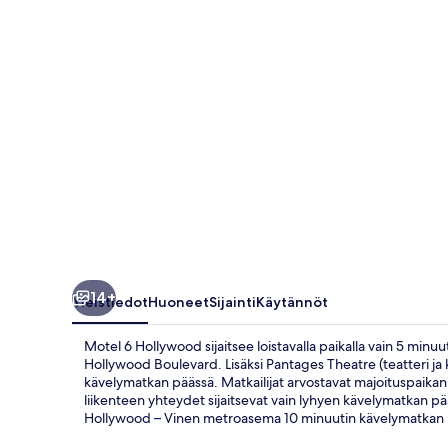
14+
Yleistiedot
Huoneet
Sijainti
Käytännöt
Motel 6 Hollywood sijaitsee loistavalla paikalla vain 5 min
Hollywood Boulevard. Lisäksi Pantages Theatre (teatteri ja k
kävelymatkan päässä. Matkailijat arvostavat majoituspaikan 
liikenteen yhteydet sijaitsevat vain lyhyen kävelymatkan p
Hollywood – Vinen metroasema 10 minuutin kävelymatkan 