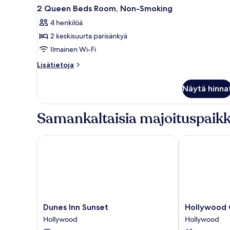
Avaa
Makuuhuone, jossa on sänky, lipa
6
2 Queen Beds Room, Non-Smoking
kaikki
4 henkilöä
huonetyypin
2 keskisuurta parisänkyä
2
Queen
Ilmainen Wi-Fi
Beds
Lisätietoja
Lisätietoja
Room,
huoneesta
2
Non-
Näytä hinna
Queen
Smoking
Beds
kuvat
Room,
Samankaltaisia majoituspaikk
Non-
Smoking
Dunes Inn Sunset
Hollywood Ci
Dunes
Hollywood
Dunes Inn Sunset
Hollywood C
Inn
City
Hollywood
Hollywood
Sunset
Inn