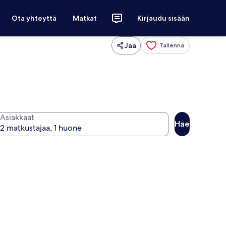
Ota yhteyttä
Matkat
Kirjaudu sisään
Jaa
Tallenna
Asiakkaat
Hae