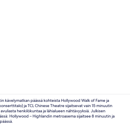
Myyntiautom
uutin kävelymatkan päässä kohteista Hollywood Walk of Fame ja
onserttitalo) ja TCL Chinese Theatre sijaitsevat vain 15 minuutin
avuliasta henkilökuntaa ja lähialueen nähtävyyksiä. Julkisen
Myyntiautom
äässä: Hollywood – Highlandin metroasema sijaitsee 8 minuutin ja
päässä.