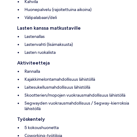
Kahvila
Huonepalvelu (rajoitettuina aikoina)
Välipalabaari/deli
Lasten kanssa matkustaville
Lastenallas
Lastenvahti (lisämaksusta)
Lasten ruokalista
Aktiviteetteja
Rannalla
Kajakkimelontamahdollisuus lähistöllä
Laitesukellusmahdollisuus lähistöllä
Skootterien/mopojen vuokrausmahdollisuus lähistöllä
Segwayden vuokrausmahdollisuus / Segway-kierroksia
lähistöllä
Työskentely
5 kokoushuonetta
Coworking-työtiloja