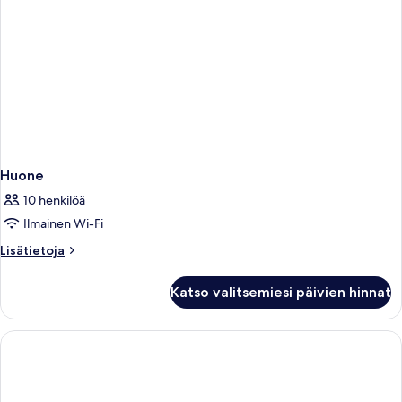
Huone
10 henkilöä
Ilmainen Wi-Fi
Lisätietoja
Lisätietoja
huoneesta
Huone
Katso valitsemiesi päivien hinnat