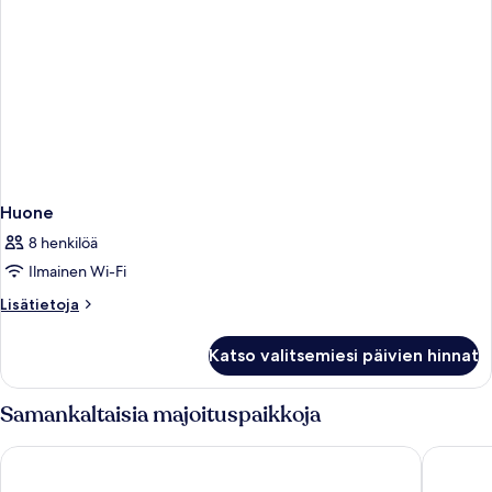
Huone
8 henkilöä
Ilmainen Wi-Fi
Lisätietoja
Lisätietoja
huoneesta
Huone
Katso valitsemiesi päivien hinnat
Samankaltaisia majoituspaikkoja
Kenmore Village Hotel, South Beach
Eden Ro