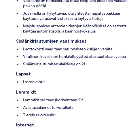
Vastaanoton henkilökunta ottaa saapuvat asiakkaat vastaan
paikan päällä
Jos sinulla on kysyttävää, ota yhteyttä majoituspaikkaan
käyttäen varausvahvistuksesta löytyviä tietoja
Majoituspaikan antamien tietojen käännöksissä on saatettu
käyttää automatisoituja käännöstyökaluja
Sisäänkirjautumisen vaatimukset
Luottokortti vaaditaan satunnaisten kulujen varalta
Virallinen kuvallinen henkilöllisyystodistus saatetaan vaatia
Sisäänkirjautumisen alaikäraja on 21
Lapset
Lastenvahti*
Lemmikit
Lemmikit sallitaan (korkeintaan 2)*
Avustajaeläimet tervetulleita
Tietyin rajoituksin*
Internet