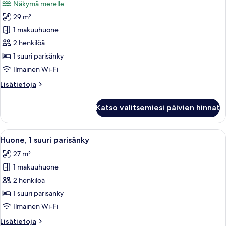
Näkymä merelle
Accessible)
huonetyypin
29 m²
Huone,
1
1 makuuhuone
suuri
2 henkilöä
parisänky,
1 suuri parisänky
parveke
Ilmainen Wi-Fi
(Oceanfront)
Lisätietoja
Lisätietoja
kuvat
huoneesta
Huone,
Katso valitsemiesi päivien hinnat
1
suuri
parisänky,
Avaa
Hotellihuone, jossa on sänky, työpöytä, 
4
parveke
Huone, 1 suuri parisänky
kaikki
(Oceanfront)
27 m²
huonetyypin
1 makuuhuone
Huone,
1
2 henkilöä
suuri
1 suuri parisänky
parisänky
Ilmainen Wi-Fi
kuvat
Lisätietoja
Lisätietoja