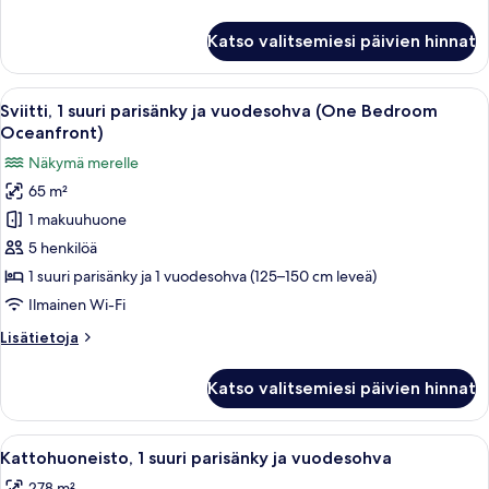
huoneesta
Huone,
Katso valitsemiesi päivien hinnat
1
suuri
parisänky
Avaa
Moderni hotellihuone, jossa on suuri s
5
Sviitti, 1 suuri parisänky ja vuodesohva (One Bedroom
kaikki
Oceanfront)
huonetyypin
Näkymä merelle
Sviitti,
65 m²
1
1 makuuhuone
suuri
parisänky
5 henkilöä
ja
1 suuri parisänky ja 1 vuodesohva (125–150 cm leveä)
vuodesohva
Ilmainen Wi-Fi
(One
Lisätietoja
Lisätietoja
Bedroom
huoneesta
Oceanfront)
Sviitti,
Katso valitsemiesi päivien hinnat
1
kuvat
suuri
parisänky
Avaa
Hotellihuone, jossa on suuri sänky, pui
7
ja
Kattohuoneisto, 1 suuri parisänky ja vuodesohva
kaikki
vuodesohva
278 m²