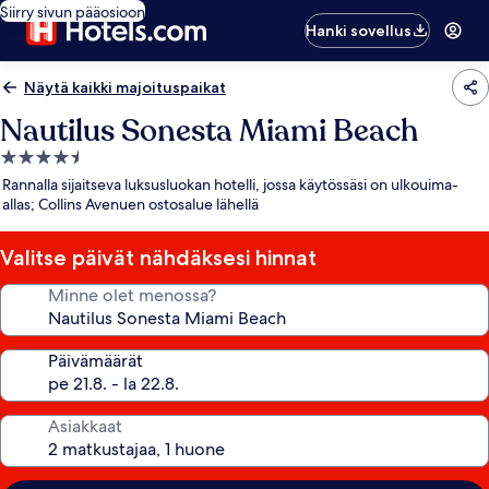
Siirry sivun pääosioon
Hanki sovellus
Näytä kaikki majoituspaikat
Nautilus Sonesta Miami Beach
4.5
tähden
Rannalla sijaitseva luksusluokan hotelli, jossa käytössäsi on ulkouima-
majoituspaikka
allas; Collins Avenuen ostosalue lähellä
Valitse päivät nähdäksesi hinnat
Minne olet menossa?
Päivämäärät
Asiakkaat