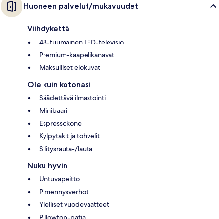
Huoneen palvelut/mukavuudet
Viihdykettä
48-tuumainen LED-televisio
Premium-kaapelikanavat
Maksulliset elokuvat
Ole kuin kotonasi
Säädettävä ilmastointi
Minibaari
Espressokone
Kylpytakit ja tohvelit
Silitysrauta-/lauta
Nuku hyvin
Untuvapeitto
Pimennysverhot
Ylelliset vuodevaatteet
Pillowtop-patja