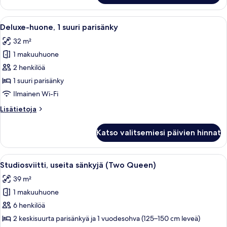
kuvat
suuri
parisänky
Avaa
Moderni hotellihuone, jossa on suuri s
5
ja
Deluxe-huone, 1 suuri parisänky
kaikki
vuodesohva,
32 m²
esteetön
huonetyypin
(Accessible)
1 makuuhuone
Deluxe-
huone,
2 henkilöä
1
1 suuri parisänky
suuri
Ilmainen Wi-Fi
parisänky
Lisätietoja
Lisätietoja
kuvat
huoneesta
Deluxe-
Katso valitsemiesi päivien hinnat
huone,
1
suuri
Avaa
Moderni hotellihuone, jossa on suuri s
6
parisänky
Studiosviitti, useita sänkyjä (Two Queen)
kaikki
39 m²
huonetyypin
1 makuuhuone
Studiosviitti,
useita
6 henkilöä
sänkyjä
2 keskisuurta parisänkyä ja 1 vuodesohva (125–150 cm leveä)