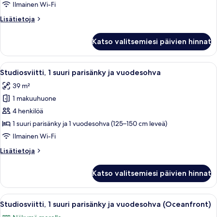
(Two
Ilmainen Wi-Fi
Queen)
Lisätietoja
Lisätietoja
kuvat
huoneesta
Studiosviitti,
Katso valitsemiesi päivien hinnat
useita
sänkyjä
(Two
Avaa
Moderni hotellihuone, jossa on suuri sän
6
Queen)
Studiosviitti, 1 suuri parisänky ja vuodesohva
kaikki
39 m²
huonetyypin
1 makuuhuone
Studiosviitti,
1
4 henkilöä
suuri
1 suuri parisänky ja 1 vuodesohva (125–150 cm leveä)
parisänky
Ilmainen Wi-Fi
ja
Lisätietoja
Lisätietoja
vuodesohva
huoneesta
kuvat
Studiosviitti,
Katso valitsemiesi päivien hinnat
1
suuri
parisänky
Avaa
Moderni hotellihuone, jossa on suuri s
5
ja
Studiosviitti, 1 suuri parisänky ja vuodesohva (Oceanfront)
kaikki
vuodesohva