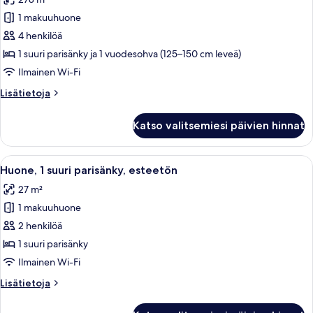
(One
huonetyypin
Bedroom
1 makuuhuone
Kattohuoneisto,
Oceanfront)
1
4 henkilöä
suuri
1 suuri parisänky ja 1 vuodesohva (125–150 cm leveä)
parisänky
Ilmainen Wi-Fi
ja
Lisätietoja
Lisätietoja
vuodesohva
huoneesta
kuvat
Kattohuoneisto,
Katso valitsemiesi päivien hinnat
1
suuri
parisänky
Avaa
Moderni hotellihuone, jossa on suuri sä
4
ja
Huone, 1 suuri parisänky, esteetön
kaikki
vuodesohva
27 m²
huonetyypin
1 makuuhuone
Huone,
1
2 henkilöä
suuri
1 suuri parisänky
parisänky,
Ilmainen Wi-Fi
esteetön
Lisätietoja
Lisätietoja
kuvat
huoneesta
Huone,