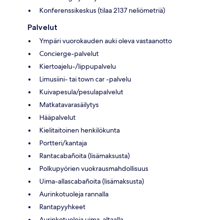
Konferenssikeskus (tilaa 2137 neliömetriä)
Palvelut
Ympäri vuorokauden auki oleva vastaanotto
Concierge-palvelut
Kiertoajelu-/lippupalvelu
Limusiini- tai town car -palvelu
Kuivapesula/pesulapalvelut
Matkatavarasäilytys
Hääpalvelut
Kielitaitoinen henkilökunta
Portteri/kantaja
Rantacabañoita (lisämaksusta)
Polkupyörien vuokrausmahdollisuus
Uima-allascabañoita (lisämaksusta)
Aurinkotuoleja rannalla
Rantapyyhkeet
Aurinkotuoleja uima-altaalla