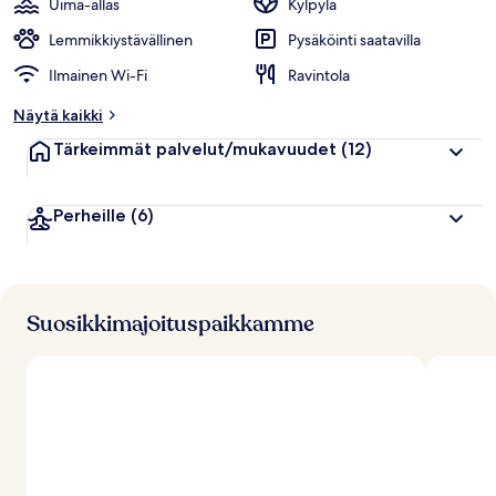
Uima-allas
Kylpylä
Lemmikkiystävällinen
Pysäköinti saatavilla
Ilmainen Wi-Fi
Ravintola
Näytä kaikki
Tärkeimmät palvelut/mukavuudet
(12)
Perheille
(6)
Suosikkimajoituspaikkamme