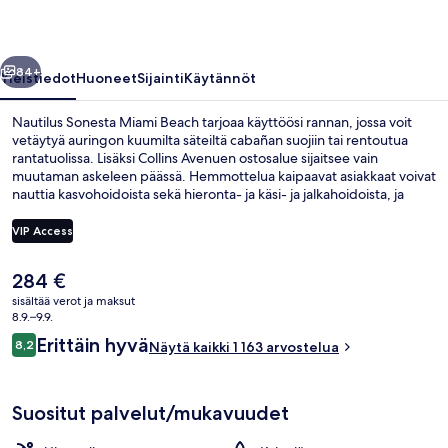
llinen
Seuraava
84+
Yleistiedot
Huoneet
Sijainti
Käytännöt
Nautilus Sonesta Miami Beach tarjoaa käyttöösi rannan, jossa voit
vetäytyä auringon kuumilta säteiltä cabañan suojiin tai rentoutua
rantatuolissa. Lisäksi Collins Avenuen ostosalue sijaitsee vain
muutaman askeleen päässä. Hemmottelua kaipaavat asiakkaat voivat
nauttia kasvohoidoista sekä hieronta- ja käsi- ja jalkahoidoista, ja
ulkouima-allas tarjoaa huvia kaikille. Uima-altaalle näköalat tarjoava
Nautilus Cabana Club tarjoilee aamiaisen, lounaan ja illallisen. Sen
VIP Access
erikoisuuksiin kuuluu Välimeren keittiö. Muihin tämän luksusluokan
hotellin palveluihin kuuluu 2 baaria/loungea, allasbaari ja ympäri
Nykyinen
284 €
vuorokauden auki oleva kuntokeskus. Matkailijat arvostavat
Rannalla, maksullisia cabañoita, aurin
hinta
majoituspaikan avuliasta henkilökuntaa ja hyvää sijaintia.
sisältää verot ja maksut
on
8.9.–9.9.
284 €
Arvostelut
Erittäin hyvä
8,2
Näytä kaikki 1 163 arvostelua
8,2 kautta 10.
Suositut palvelut/mukavuudet