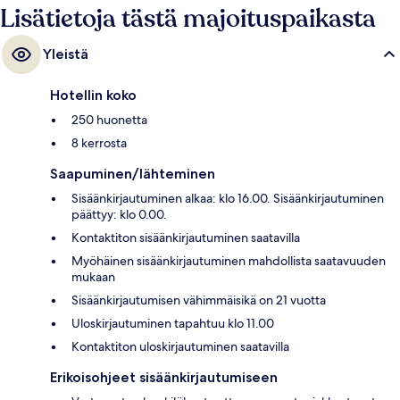
henkilökuntaa ja hyvää sijaintia.
Lisätietoja tästä majoituspaikasta
Yleistä
Hotellin koko
250 huonetta
8 kerrosta
Saapuminen/lähteminen
Sisäänkirjautuminen alkaa: klo 16.00. Sisäänkirjautuminen
päättyy: klo 0.00.
Kontaktiton sisäänkirjautuminen saatavilla
Myöhäinen sisäänkirjautuminen mahdollista saatavuuden
mukaan
Sisäänkirjautumisen vähimmäisikä on 21 vuotta
Uloskirjautuminen tapahtuu klo 11.00
Kontaktiton uloskirjautuminen saatavilla
Erikoisohjeet sisäänkirjautumiseen