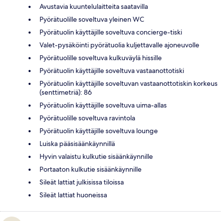
Avustavia kuuntelulaitteita saatavilla
Pyörätuolille soveltuva yleinen WC
Pyörätuolin käyttäjille soveltuva concierge-tiski
Valet-pysäköinti pyörätuolia kuljettavalle ajoneuvolle
Pyörätuolille soveltuva kulkuväylä hissille
Pyörätuolin käyttäjille soveltuva vastaanottotiski
Pyörätuolin käyttäjille soveltuvan vastaanottotiskin korkeus
(senttimetriä): 86
Pyörätuolin käyttäjille soveltuva uima-allas
Pyörätuolille soveltuva ravintola
Pyörätuolin käyttäjille soveltuva lounge
Luiska pääsisäänkäynnillä
Hyvin valaistu kulkutie sisäänkäynnille
Portaaton kulkutie sisäänkäynnille
Sileät lattiat julkisissa tiloissa
Sileät lattiat huoneissa