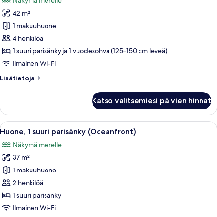
Näkymä merelle
huonetyypin
42 m²
Studiosviitti,
1
1 makuuhuone
suuri
4 henkilöä
parisänky
1 suuri parisänky ja 1 vuodesohva (125–150 cm leveä)
ja
Ilmainen Wi-Fi
vuodesohva
Lisätietoja
Lisätietoja
(Oceanfront)
huoneesta
kuvat
Studiosviitti,
Katso valitsemiesi päivien hinnat
1
suuri
parisänky
Avaa
Lomakeskus, jossa on uima-allas, ja jo
8
ja
Huone, 1 suuri parisänky (Oceanfront)
kaikki
vuodesohva
Näkymä merelle
(Oceanfront)
huonetyypin
37 m²
Huone,
1
1 makuuhuone
suuri
2 henkilöä
parisänky
1 suuri parisänky
(Oceanfront)
Ilmainen Wi-Fi
kuvat