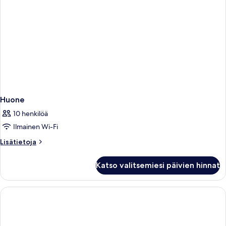
Huone
10 henkilöä
Ilmainen Wi-Fi
Lisätietoja
Lisätietoja
huoneesta
Huone
Katso valitsemiesi päivien hinnat