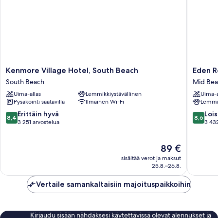
Kenmore
Eden
Kenmore Village Hotel, South Beach
Eden R
Village
Roc
South Beach
Mid Beac
Hotel,
Miami
Uima-allas
Lemmikkiystävällinen
Uima-a
South
Beach
Pysäköinti saatavilla
Ilmainen Wi-Fi
Lemmik
Beach
Mid
South
Beach
8.4
8.6
Erittäin hyvä
Lois
8,4
8,6
Beach
(ranta)
kautta
kautta
3 251 arvostelua
3 432
10,
10,
Erittäin
Loistava,
Hinta
89 €
hyvä,
3 432
on
3 251
arvostel
sisältää verot ja maksut
89 €
arvostelua
25.8.–26.8.
Vertaile samankaltaisiin majoituspaikkoihin
Kirjaudu sisään nähdäksesi käytettävissä olevat alennukset ja