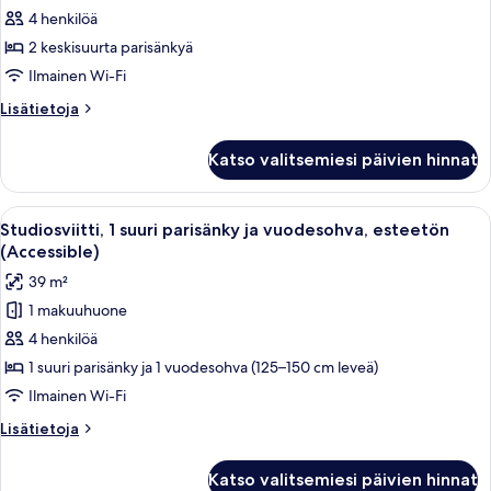
2
4 henkilöä
keskisuurta
2 keskisuurta parisänkyä
parisänkyä
Ilmainen Wi-Fi
kuvat
Lisätietoja
Lisätietoja
huoneesta
Huone,
Katso valitsemiesi päivien hinnat
2
keskisuurta
parisänkyä
Avaa
Moderni hotellihuone, jossa on suuri sän
5
Studiosviitti, 1 suuri parisänky ja vuodesohva, esteetön
kaikki
(Accessible)
huonetyypin
39 m²
Studiosviitti,
1 makuuhuone
1
4 henkilöä
suuri
parisänky
1 suuri parisänky ja 1 vuodesohva (125–150 cm leveä)
ja
Ilmainen Wi-Fi
vuodesohva,
Lisätietoja
Lisätietoja
esteetön
huoneesta
(Accessible)
Studiosviitti,
Katso valitsemiesi päivien hinnat
1