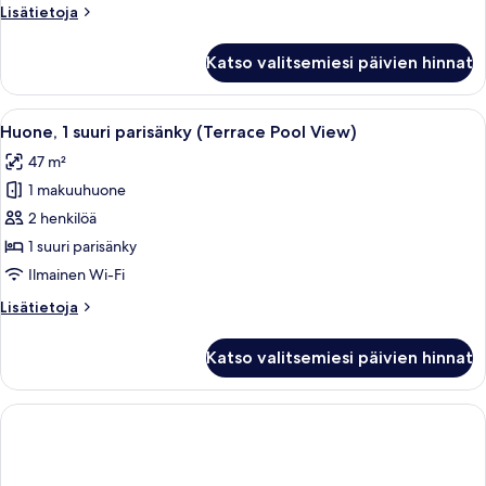
Lisätietoja
Lisätietoja
huoneesta
Huone,
Katso valitsemiesi päivien hinnat
1
suuri
parisänky
Avaa
Moderni hotellihuone, jossa on suuri sä
6
(Oceanfront)
Huone, 1 suuri parisänky (Terrace Pool View)
kaikki
47 m²
huonetyypin
1 makuuhuone
Huone,
1
2 henkilöä
suuri
1 suuri parisänky
parisänky
Ilmainen Wi-Fi
(Terrace
Lisätietoja
Lisätietoja
Pool
huoneesta
View)
Huone,
Katso valitsemiesi päivien hinnat
1
kuvat
suuri
parisänky
(Terrace
Pool
View)