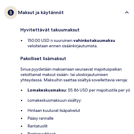
Maksut ja käytännöt
Hyvitettävät takuumaksut
150.00 USD:n suuruinen
vahinkotakuumaksu
veloitetaan ennen sisäänkirjautumista.
Pakolliset lisämaksut
Sinua pyydetään maksamaan seuraavat majoituspaikan
veloittamat maksut sisään- tai uloskirjautumisen
yhteydessä. Maksuihin saattaa sisältyä sovellettavia veroja:
Lomakeskusmaksu:
55.86 USD per majoitustila per yö
Lomakeskusmaksuun sisältyy:
Hintaan kuuluvat lisäpalvelut
Pääsy rannalle
Rantatuolit
Rantapyyhkeet