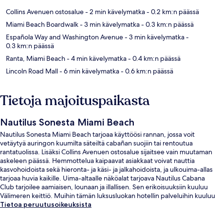
Collins Avenuen ostosalue
- 2 min kävelymatka
- 0.2 km:n päässä
Miami Beach Boardwalk
- 3 min kävelymatka
- 0.3 km:n päässä
Española Way and Washington Avenue
- 3 min kävelymatka
-
0.3 km:n päässä
Ranta, Miami Beach
- 4 min kävelymatka
- 0.4 km:n päässä
Lincoln Road Mall
- 6 min kävelymatka
- 0.6 km:n päässä
Tietoja majoituspaikasta
Nautilus Sonesta Miami Beach
Nautilus Sonesta Miami Beach tarjoaa käyttöösi rannan, jossa voit
vetäytyä auringon kuumilta säteiltä cabañan suojiin tai rentoutua
rantatuolissa. Lisäksi Collins Avenuen ostosalue sijaitsee vain muutaman
askeleen päässä. Hemmottelua kaipaavat asiakkaat voivat nauttia
kasvohoidoista sekä hieronta- ja käsi- ja jalkahoidoista, ja ulkouima-allas
tarjoaa huvia kaikille. Uima-altaalle näköalat tarjoava Nautilus Cabana
Club tarjoilee aamiaisen, lounaan ja illallisen. Sen erikoisuuksiin kuuluu
Välimeren keittiö. Muihin tämän luksusluokan hotellin palveluihin kuuluu
2 baaria/loungea, allasbaari ja ympäri vuorokauden auki oleva
Tietoa peruutusoikeuksista
kuntokeskus. Matkailijat arvostavat majoituspaikan avuliasta