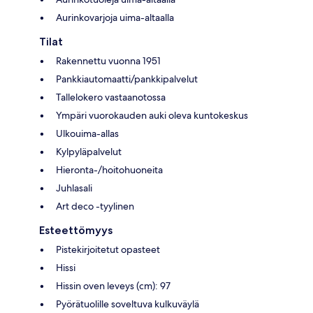
Aurinkovarjoja uima-altaalla
Tilat
Rakennettu vuonna 1951
Pankkiautomaatti/pankkipalvelut
Tallelokero vastaanotossa
Ympäri vuorokauden auki oleva kuntokeskus
Ulkouima-allas
Kylpyläpalvelut
Hieronta-/hoitohuoneita
Juhlasali
Art deco -tyylinen
Esteettömyys
Pistekirjoitetut opasteet
Hissi
Hissin oven leveys (cm): 97
Pyörätuolille soveltuva kulkuväylä