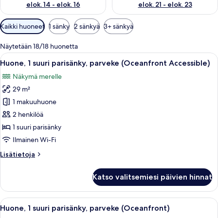
elok. 14 - elok. 16
elok. 21 - elok. 23
Huoneille
Kaikki huoneet
1 sänky
2 sänkyä
3+ sänkyä
saatavilla
olevia
Näytetään 18/18 huonetta
suodattimia
Avaa
Hotellihuone, jossa on kaksi sänkyä, su
7
Huone, 1 suuri parisänky, parveke (Oceanfront Accessible)
kaikki
Näkymä merelle
huonetyypin
29 m²
Huone,
1
1 makuuhuone
suuri
2 henkilöä
parisänky,
1 suuri parisänky
parveke
Ilmainen Wi-Fi
(Oceanfront
Lisätietoja
Lisätietoja
Accessible)
huoneesta
kuvat
Huone,
Katso valitsemiesi päivien hinnat
1
suuri
parisänky,
Avaa
Hotellihuone, jossa on kaksi sänkyä, su
6
parveke
Huone, 1 suuri parisänky, parveke (Oceanfront)
kaikki
(Oceanfront