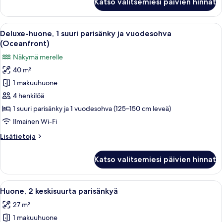
Katso valitsemiesi päivien hinnat
1
suuri
parisänky,
Avaa
Lomakeskus, jossa on uima-allas, ja jo
7
esteetön
Deluxe-huone, 1 suuri parisänky ja vuodesohva
kaikki
(Oceanfront)
huonetyypin
Näkymä merelle
Deluxe-
40 m²
huone,
1 makuuhuone
1
suuri
4 henkilöä
parisänky
1 suuri parisänky ja 1 vuodesohva (125–150 cm leveä)
ja
Ilmainen Wi-Fi
vuodesohva
Lisätietoja
Lisätietoja
(Oceanfront)
huoneesta
kuvat
Deluxe-
Katso valitsemiesi päivien hinnat
huone,
1
suuri
Avaa
Moderni hotellihuone, jossa on suuri, s
5
parisänky
Huone, 2 keskisuurta parisänkyä
kaikki
ja
27 m²
vuodesohva
huonetyypin
(Oceanfront)
1 makuuhuone
Huone,