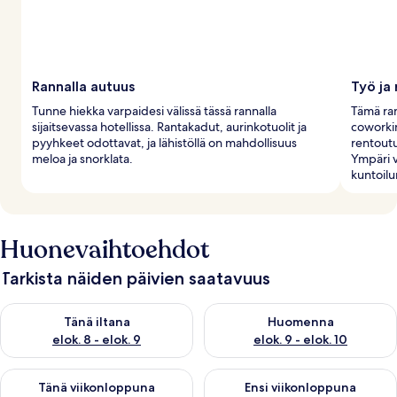
Rannalla autuus
Työ ja
Tunne hiekka varpaidesi välissä tässä rannalla
Tämä ran
sijaitsevassa hotellissa. Rantakadut, aurinkotuolit ja
coworkin
pyyhkeet odottavat, ja lähistöllä on mahdollisuus
rentoutu
meloa ja snorklata.
Ympäri v
kuntoilun
Huonevaihtoehdot
Tarkista näiden päivien saatavuus
Tarkista tämän illan saatavuus elok. 8 - elok. 9
Tarkista huomisen saatavuus el
Tänä iltana
Huomenna
elok. 8 - elok. 9
elok. 9 - elok. 10
Tarkista tämän viikonlopun saatavuus elok. 14 - elok. 16
Tarkista ensi viikonlopun saata
Tänä viikonloppuna
Ensi viikonloppuna