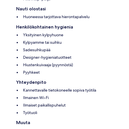
Nauti olostasi
Huoneessa tarjottava hierontapalvelu
Henkilökohtainen hygienia
Yksityinen kylpyhuone
Kylpyamme tai suihku
Sadesuihkupää
Designer-hygieniatuotteet
Hiustenkuivaaja (pyynnöstä)
Pyyhkeet
Yhteydenpito
Kannettavalle tietokoneelle sopiva työtila
Ilmainen Wi-Fi
Ilmaiset paikallispuhelut
Työtuoli
Muuta