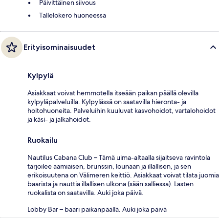
Päivittäinen siivous
Tallelokero huoneessa
Erityisominaisuudet
Kylpylä
Asiakkaat voivat hemmotella itseään paikan päällä olevilla
kylpyläpalveluilla. Kylpylässä on saatavilla hieronta- ja
hoitohuoneita. Palveluihin kuuluvat kasvohoidot, vartalohoidot
ja käsi- ja jalkahoidot.
Ruokailu
Nautilus Cabana Club – Tämä uima-altaalla sijaitseva ravintola
tarjoilee aamiaisen, brunssin, lounaan ja illallisen, ja sen
erikoisuutena on Välimeren keittiö. Asiakkaat voivat tilata juomia
baarista ja nauttia illallisen ulkona (sään salliessa). Lasten
ruokalista on saatavilla. Auki joka päivä.
Lobby Bar – baari paikanpäällä. Auki joka päivä