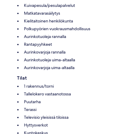
Kuivapesula/pesulapalvelut
Matkatavarasäilytys
Kielitaitoinen henkilökunta
Polkupyörien vuokrausmahdollisuus
Aurinkotuoleja rannalla
Rantapyyhkeet
Aurinkovarjoja rannalla
Aurinkotuoleja uima-altaalla
Aurinkovarjoja uima-altaalla
Tilat
1 rakennus/torni
Tallelokero vastaanotossa
Puutarha
Terassi
Televisio yleisissä tiloissa
Hyttysverkot
Kuntokeskus