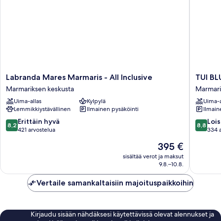
Labranda
TUI
Labranda Mares Marmaris - All Inclusive
TUI BLU
Mares
BLUE
Marmariksen keskusta
Marmari
Marmaris
Grand
Uima-allas
Kylpylä
Uima-a
-
Azur
Lemmikkiystävällinen
Ilmainen pysäköinti
Ilmain
All
-
Inclusive
All
8.2
8.8
Erittäin hyvä
Lois
8,2
8,8
Marmariksen
inclusive
kautta
kautta
421 arvostelua
334 
keskusta
Marmari
10,
10,
Hinta
395 €
keskust
Erittäin
Loistava,
on
hyvä,
334
sisältää verot ja maksut
395 €
9.8.–10.8.
421
arvostel
arvostelua
Vertaile samankaltaisiin majoituspaikkoihin
Kirjaudu sisään nähdäksesi käytettävissä olevat alennukset ja