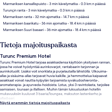
Marmariksen kansallispuisto
- 3 min kävelymatka
- 0.3 km:n päässä
Turunçin ranta
- 3 min kävelymatka
- 0.3 km:n päässä
Marmariksen ranta
- 32 min ajomatka
- 14.7 km:n päässä
Marmariksen baarikatu
- 36 min ajomatka
- 18.4 km:n päässä
Marmariksen Suuri basaari
- 36 min ajomatka
- 18.4 km:n päässä
Tietoja majoituspaikasta
Turunc Premium Hotel
Turunc Premium Hotel tarjoaa asiakkaidensa käyttöön yksityisen rannan,
jossa he voivat hyödyntää aurinkovarjot, rantabaarin tarjonnan ja
aurinkotuolit. Lisäksi voit snorklata ja purjelautailla lähistöllä. Ulkouima-
allas ja sisäuima-allas tarjoavat huvia kaikille, ja hemmottelua kaipaavat
asiakkaat voivat nauttia kylpylän tarjoamista syväkudoshieronta-,
aromaterapia- ja ayurveda-hoidoista. Lotus, yksi 3 ravintolasta, tarjoilee
aamiaisen, lounaan ja illallisen. Muihin tämän luksusluokan hotellin
mukavuuksiin kuuluvat 3 baaria/loungea, maksuton lastenkerho ja
allasbaari.
Näytä enemmän tietoja majoituspaikasta