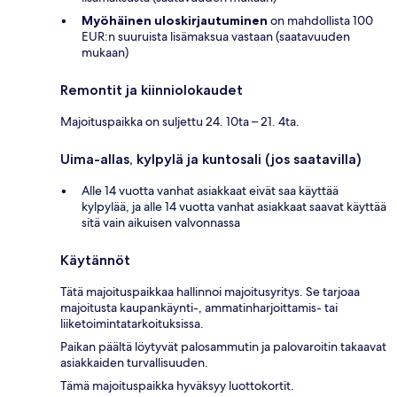
Myöhäinen uloskirjautuminen
on mahdollista 100
EUR:n suuruista lisämaksua vastaan (saatavuuden
mukaan)
Remontit ja kiinniolokaudet
Majoituspaikka on suljettu 24. 10ta – 21. 4ta.
Uima-allas, kylpylä ja kuntosali (jos saatavilla)
Alle 14 vuotta vanhat asiakkaat eivät saa käyttää
kylpylää, ja alle 14 vuotta vanhat asiakkaat saavat käyttää
sitä vain aikuisen valvonnassa
Käytännöt
Tätä majoituspaikkaa hallinnoi majoitusyritys. Se tarjoaa
majoitusta kaupankäynti-, ammatinharjoittamis- tai
liiketoimintatarkoituksissa.
Paikan päältä löytyvät palosammutin ja palovaroitin takaavat
asiakkaiden turvallisuuden.
Tämä majoituspaikka hyväksyy luottokortit.