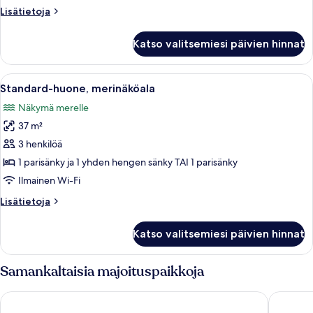
merinäköala
Lisätietoja
Lisätietoja
kuvat
huoneesta
Standard-
Katso valitsemiesi päivien hinnat
huone,
osittainen
merinäköala
Avaa
Hotellihuone, jossa on kaksi sänkyä, ty
6
Standard-huone, merinäköala
kaikki
Näkymä merelle
huonetyypin
37 m²
Standard-
huone,
3 henkilöä
merinäköala
1 parisänky ja 1 yhden hengen sänky TAI 1 parisänky
kuvat
Ilmainen Wi-Fi
Lisätietoja
Lisätietoja
huoneesta
Standard-
Katso valitsemiesi päivien hinnat
huone,
merinäköala
Samankaltaisia majoituspaikkoja
Labranda Mares Marmaris - All Inclusive
TUI BLUE 