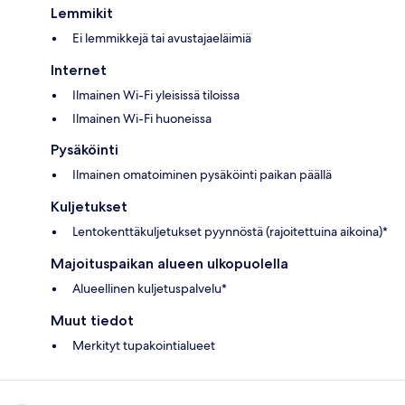
Lemmikit
Ei lemmikkejä tai avustajaeläimiä
Internet
Ilmainen Wi-Fi yleisissä tiloissa
Ilmainen Wi-Fi huoneissa
Pysäköinti
Ilmainen omatoiminen pysäköinti paikan päällä
Kuljetukset
Lentokenttäkuljetukset pyynnöstä (rajoitettuina aikoina)*
Majoituspaikan alueen ulkopuolella
Alueellinen kuljetuspalvelu*
Muut tiedot
Merkityt tupakointialueet