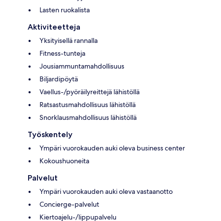
Lasten ruokalista
Aktiviteetteja
Yksityisellä rannalla
Fitness-tunteja
Jousiammuntamahdollisuus
Biljardipöytä
Vaellus-/pyöräilyreittejä lähistöllä
Ratsastusmahdollisuus lähistöllä
Snorklausmahdollisuus lähistöllä
Työskentely
Ympäri vuorokauden auki oleva business center
Kokoushuoneita
Palvelut
Ympäri vuorokauden auki oleva vastaanotto
Concierge-palvelut
Kiertoajelu-/lippupalvelu