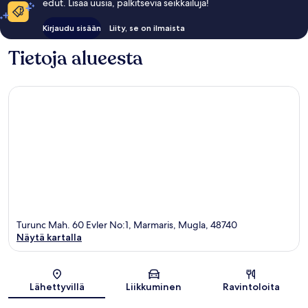
edut. Lisää uusia, palkitsevia seikkailuja!
Kirjaudu sisään
Liity, se on ilmaista
Tietoja alueesta
Turunc Mah. 60 Evler No:1, Marmaris, Mugla, 48740
Näytä kartalla
Kartta
Lähettyvillä
Liikkuminen
Ravintoloita