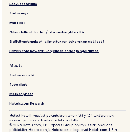
Saavutettavuus
Tietosuoja
Evästeet
Oikeudelliset tiedot / ota meihin yhteyttä
Sisältövaatimukset ja ilmoituksen tekeminen sisällöstä
Hotels.com Rewards -ohjelman ehdot ja rajoitukset
Muuta
Tietoa meistä
Työpaikat
Matkaoppaat
Hotels.com Rewards
*Jotkut hotellit vaativat peruutuksen tekemistä yli 24 tuntia ennen
sisäänkirjautumista. Lue lisätiedot sivustolta.
© 2026 Hotels.com, L.P., Expedia Groupin yritys. Kaikki oikeudet
pidätetään. Hotels.com ja Hotels.comin logo ovat Hotels.com, L.P.:n