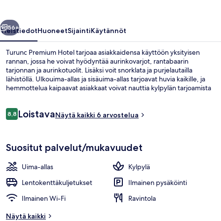
llinen
Seuraava
56+
Yleistiedot
Huoneet
Sijainti
Käytännöt
Turunc Premium Hotel tarjoaa asiakkaidensa käyttöön yksityisen
rannan, jossa he voivat hyödyntää aurinkovarjot, rantabaarin
tarjonnan ja aurinkotuolit. Lisäksi voit snorklata ja purjelautailla
lähistöllä. Ulkouima-allas ja sisäuima-allas tarjoavat huvia kaikille, ja
hemmottelua kaipaavat asiakkaat voivat nauttia kylpylän tarjoamista
syväkudoshieronta-, aromaterapia- ja ayurveda-hoidoista. Lotus,
yksi 3 ravintolasta, tarjoilee aamiaisen, lounaan ja illallisen. Muihin
Arvostelut
Loistava
tämän luksusluokan hotellin mukavuuksiin kuuluvat 3
8,8
Näytä kaikki 6 arvostelua
8,8 kautta 10.
baaria/loungea, maksuton lastenkerho ja allasbaari.
Sisäuima-allas, ulkouima-allas, aurink
Suositut palvelut/mukavuudet
Uima-allas
Kylpylä
Lentokenttäkuljetukset
Ilmainen pysäköinti
Ilmainen Wi-Fi
Ravintola
Näytä kaikki