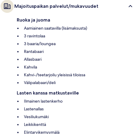
Majoituspaikan palvelut/mukavuudet
Ruoka ja juoma
Aamiainen saatavilla (lisämaksusta)
3 ravintolaa
3 baaria/loungea
Rantabaari
Allasbaari
Kahvila
Kahvi-/teetarjoilu yleisissä tiloissa
Välipalabaari/deli
Lasten kanssa matkustaville
Ilmainen lastenkerho
Lastenallas
Vesiliukumäki
Leikkikenttä
Elintarvikemyymälä