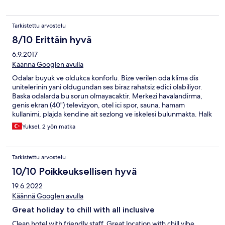
Tarkistettu arvostelu
8/10 Erittäin hyvä
6.9.2017
Käännä Googlen avulla
Odalar buyuk ve oldukca konforlu. Bize verilen oda klima dis
unitelerinin yani oldugundan ses biraz rahatsiz edici olabiliyor.
Baska odalarda bu sorun olmayacaktir. Merkezi havalandirma,
genis ekran (40") televizyon, otel ici spor, sauna, hamam
kullanimi, plajda kendine ait sezlong ve iskelesi bulunmakta. Halk
plaji oldugundan tam izole degil. Yemekler bizim icin yeterliydi
Yuksel, 2 yön matka
ama cok fazla cesit arayanlar icin makul olmayabilir.
Tarkistettu arvostelu
10/10 Poikkeuksellisen hyvä
19.6.2022
Käännä Googlen avulla
Great holiday to chill with all inclusive
Clean hotel with friendly staff. Great location with chill vibe.