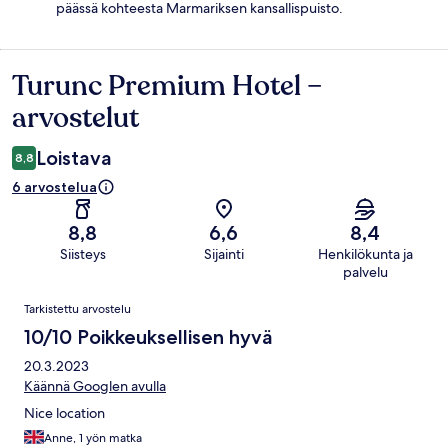
päässä kohteesta Marmariksen kansallispuisto.
Turunc Premium Hotel –
Arvostelut
arvostelut
Loistava
8,8
6 arvostelua
8,8
6,6
8,4
Siisteys
Sijainti
Henkilökunta ja
palvelu
Arvostelut
Tarkistettu arvostelu
10/10 Poikkeuksellisen hyvä
20.3.2023
Käännä Googlen avulla
Nice location
Anne, 1 yön matka