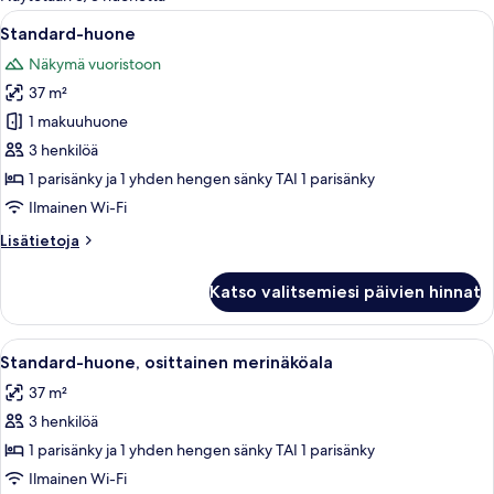
suodattimia
Avaa
Hotellihuone, jossa on kaksi sänkyä, ty
5
Standard-huone
kaikki
Näkymä vuoristoon
huonetyypin
37 m²
Standard-
huone
1 makuuhuone
kuvat
3 henkilöä
1 parisänky ja 1 yhden hengen sänky TAI 1 parisänky
Ilmainen Wi-Fi
Lisätietoja
Lisätietoja
huoneesta
Standard-
Katso valitsemiesi päivien hinnat
huone
Avaa
Hotellihuone, jossa on kaksi sänkyä, ty
7
Standard-huone, osittainen merinäköala
kaikki
37 m²
huonetyypin
3 henkilöä
Standard-
huone,
1 parisänky ja 1 yhden hengen sänky TAI 1 parisänky
osittainen
Ilmainen Wi-Fi