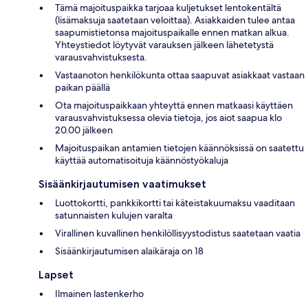
Tämä majoituspaikka tarjoaa kuljetukset lentokentältä
(lisämaksuja saatetaan veloittaa). Asiakkaiden tulee antaa
saapumistietonsa majoituspaikalle ennen matkan alkua.
Yhteystiedot löytyvät varauksen jälkeen lähetetystä
varausvahvistuksesta.
Vastaanoton henkilökunta ottaa saapuvat asiakkaat vastaan
paikan päällä
Ota majoituspaikkaan yhteyttä ennen matkaasi käyttäen
varausvahvistuksessa olevia tietoja, jos aiot saapua klo
20.00 jälkeen
Majoituspaikan antamien tietojen käännöksissä on saatettu
käyttää automatisoituja käännöstyökaluja
Sisäänkirjautumisen vaatimukset
Luottokortti, pankkikortti tai käteistakuumaksu vaaditaan
satunnaisten kulujen varalta
Virallinen kuvallinen henkilöllisyystodistus saatetaan vaatia
Sisäänkirjautumisen alaikäraja on 18
Lapset
Ilmainen lastenkerho