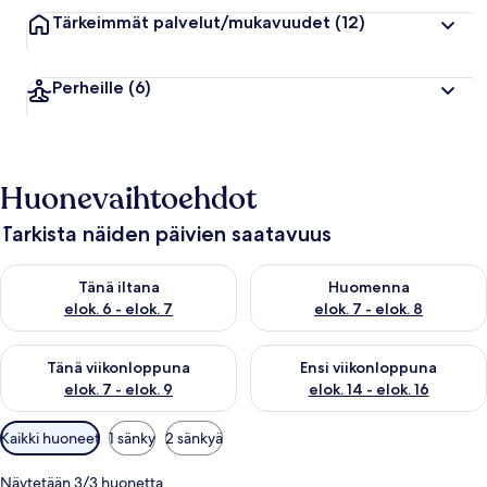
Tärkeimmät palvelut/mukavuudet
(12)
Perheille
(6)
Huonevaihtoehdot
Tarkista näiden päivien saatavuus
Tarkista tämän illan saatavuus elok. 6 - elok. 7
Tarkista huomisen saatavuus el
Tänä iltana
Huomenna
elok. 6 - elok. 7
elok. 7 - elok. 8
Tarkista tämän viikonlopun saatavuus elok. 7 - elok. 9
Tarkista ensi viikonlopun saatav
Tänä viikonloppuna
Ensi viikonloppuna
elok. 7 - elok. 9
elok. 14 - elok. 16
Huoneille
Kaikki huoneet
1 sänky
2 sänkyä
saatavilla
olevia
Näytetään 3/3 huonetta