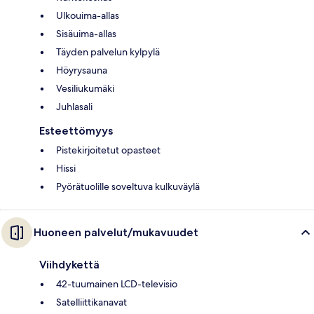
Ulkouima-allas
Sisäuima-allas
Täyden palvelun kylpylä
Höyrysauna
Vesiliukumäki
Juhlasali
Esteettömyys
Pistekirjoitetut opasteet
Hissi
Pyörätuolille soveltuva kulkuväylä
Huoneen palvelut/mukavuudet
Viihdykettä
42-tuumainen LCD-televisio
Satelliittikanavat