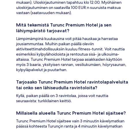
mukaan). Uloskirjautuminen tapahtuu klo 12.00. Myöhäinen
uloskirjautuminen on saatavilla 100 EUR:n suuruista maksua
vastaan (saatavuuden mukaan).
Mitä tekemistä Turunc Premium Hotel ja sen
lähiympäristö tarjoavat?
Lämpimämpinä kuukausina voit pitää hauskaa ja harrastaa
jousiammuntaa. Muihin paikan päällä oleviin
aktiviteettimahdollisuuksiin kuuluu fitness-tunnit. Voit nauttia
esimerkiksi kylpylähoidoista ja rentoutua sisä- ja ulkouima-
altaissa. Turunc Premium Hotel tarjoaa asiakkaiden käyttöön
myös 3 baaria, yksityisen rannan, vesiliukumäen, höyrysaunan,
kylpyläpalvelut ja puutarhan.
Tarjoaako Turunc Premium Hotel ravintolapalveluita
tai onko sen lähiseudulla ravintoloita?
Kyllä, paikan päällä on 3 ravintolaa, joissa voit nauttia
seuraavista: turkkilainen keittiö.
Millaisella alueella Turunc Premium Hotel sijaitsee?
Turunc Premium Hotel sijaitsee vain 3 minuutin kävelymatkan
päässä kohteesta Turunçin ranta ja 4 minuutin kävelymatkan