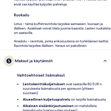
eivät saa käyttää kylpylän palveluja.
Ruokailu
Lotus – tämä buffetravintola tarjoilee aamiaisen, lounaan ja
illallisen. Asiakkaat voivat tilata juomia baarista. Lasten ruokalista
on saatavilla.
Anadolu – ravintola, jonka erikoisuutena on turkkilainen keittiö.
Ravintola tarjoilee illallisen. Varaus on pakollinen.
Maksut ja käytännöt
Vaihtoehtoiset lisämaksut
Lentokenttäkuljetukset
ovat saatavilla 80 EUR:n
suuruisesta lisämaksusta per ajoneuvo (yhteen
suuntaan)
Alueellinen kuljetuspalvelu
on tarjolla lisämaksusta
Aikainen sisäänkirjautuminen
on mahdollista
lisämaksusta (saatavuuden mukaan)