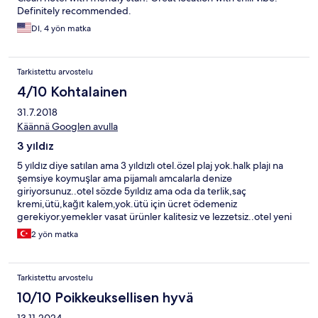
Definitely recommended.
DI, 4 yön matka
Tarkistettu arvostelu
4/10 Kohtalainen
31.7.2018
Käännä Googlen avulla
3 yıldız
5 yıldız diye satılan ama 3 yıldızlı otel.özel plaj yok.halk plajı na
şemsiye koymuşlar ama pijamalı amcalarla denize
giriyorsunuz..otel sözde 5yıldız ama oda da terlik,saç
kremi,ütü,kağıt kalem,yok.ütü için ücret ödemeniz
gerekiyor.yemekler vasat ürünler kalitesiz ve lezzetsiz..otel yeni
olduğu için odalar fena değil.fakat personel deneyimsiz.sonuç
2 yön matka
olarak geceliği 1100 tl bu otele çok yazık.tekrar kalmayı
düşünmüyorum.!
Tarkistettu arvostelu
10/10 Poikkeuksellisen hyvä