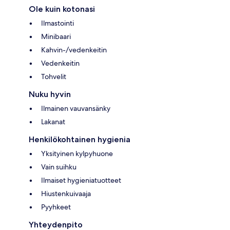
Ole kuin kotonasi
Ilmastointi
Minibaari
Kahvin-/vedenkeitin
Vedenkeitin
Tohvelit
Nuku hyvin
Ilmainen vauvansänky
Lakanat
Henkilökohtainen hygienia
Yksityinen kylpyhuone
Vain suihku
Ilmaiset hygieniatuotteet
Hiustenkuivaaja
Pyyhkeet
Yhteydenpito