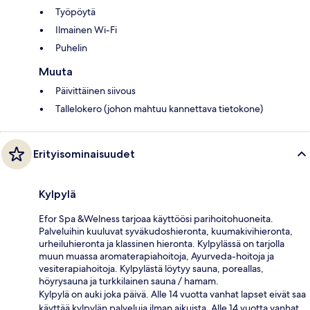
Työpöytä
Ilmainen Wi-Fi
Puhelin
Muuta
Päivittäinen siivous
Tallelokero (johon mahtuu kannettava tietokone)
Erityisominaisuudet
Kylpylä
Efor Spa &Welness tarjoaa käyttöösi parihoitohuoneita.
Palveluihin kuuluvat syväkudoshieronta, kuumakivihieronta,
urheiluhieronta ja klassinen hieronta. Kylpylässä on tarjolla
muun muassa aromaterapiahoitoja, Ayurveda-hoitoja ja
vesiterapiahoitoja. Kylpylästä löytyy sauna, poreallas,
höyrysauna ja turkkilainen sauna / hamam.
Kylpylä on auki joka päivä. Alle 14 vuotta vanhat lapset eivät saa
käyttää kylpylän palveluja ilman aikuista. Alle 14 vuotta vanhat