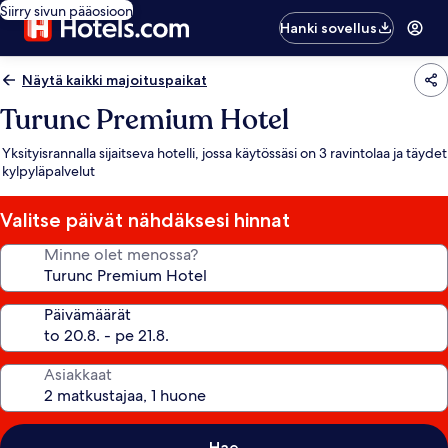
Siirry sivun pääosioon
Hanki sovellus
Näytä kaikki majoituspaikat
Turunc Premium Hotel
Yksityisrannalla sijaitseva hotelli, jossa käytössäsi on 3 ravintolaa ja täydet
kylpyläpalvelut
Valitse päivät nähdäksesi hinnat
Minne olet menossa?
Päivämäärät
Asiakkaat
Hae