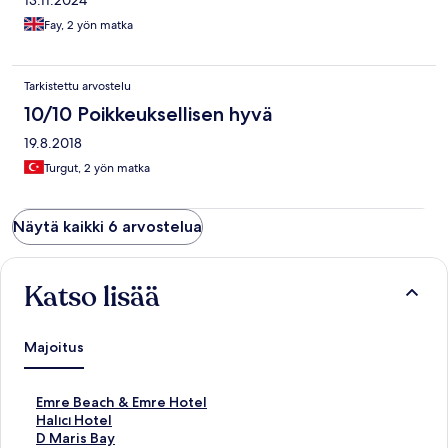
13.11.2024
Fay, 2 yön matka
Tarkistettu arvostelu
10/10 Poikkeuksellisen hyvä
19.8.2018
Turgut, 2 yön matka
Näytä kaikki 6 arvostelua
Katso lisää
Majoitus
K
Emre Beach & Emre Hotel
o
K
Halıcı Hotel
h
o
K
D Maris Bay