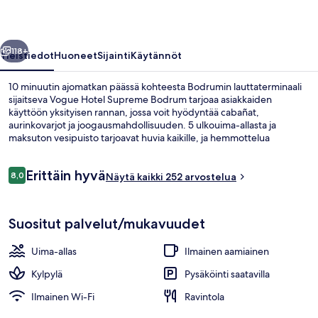
llinen
Seuraava
118+
Yleistiedot
Huoneet
Sijainti
Käytännöt
10 minuutin ajomatkan päässä kohteesta Bodrumin lauttaterminaali
sijaitseva Vogue Hotel Supreme Bodrum tarjoaa asiakkaiden
käyttöön yksityisen rannan, jossa voit hyödyntää cabañat,
aurinkovarjot ja joogausmahdollisuuden. 5 ulkouima-allasta ja
maksuton vesipuisto tarjoavat huvia kaikille, ja hemmottelua
kaipaavat asiakkaat voivat nauttia kylpylän tarjoamista
syväkudoshierontahoidoista, kasvohoidoista ja vartalokuorinnoista.
Arvostelut
Erittäin hyvä
Maki Main Restaurant, yksi 6 ravintolasta, tarjoilee aamiaisen,
8,0
Näytä kaikki 252 arvostelua
8,0 kautta 10.
lounaan ja illallisen ja sen erikoisuuksiin kuuluu kansainvälinen keittiö.
Muihin tämän luksusluokan hotellin mukavuuksiin kuuluvat yökerho,
5 ulkouima-allasta, aurinkovarjoja, au
kattoterassi ja maksuton lastenkerho.
Suositut palvelut/mukavuudet
Uima-allas
Ilmainen aamiainen
Kylpylä
Pysäköinti saatavilla
Ilmainen Wi-Fi
Ravintola