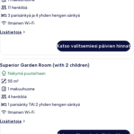
Villa
kuvat
11 henkilöä
3 parisänkyä ja 4 yhden hengen sänkyä
Ilmainen Wi-Fi
Lisätietoja
Lisätietoja
huoneesta
Hermes
Katso valitsemiesi päivien hinnat
Villa
Avaa
Moderni hotellihuone, jossa on suuri 
3
Superior Garden Room (with 2 children)
kaikki
Näkymä puutarhaan
huonetyypin
55 m²
Superior
Garden
1 makuuhuone
Room
4 henkilöä
(with
1 parisänky TAI 2 yhden hengen sänkyä
2
Ilmainen Wi-Fi
children)
Lisätietoja
Lisätietoja
kuvat
huoneesta
Superior