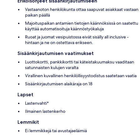
Erikoisohjeet sisäänkirjautumiseen
Vastaanoton henkilökunta ottaa saapuvat asiakkaat vastaan
paikan päällä
Majoituspaikan antamien tietojen käännöksissä on saatettu
käyttää automatisoituja käännöstyökaluja
Ruoat ja juomat vesipuistossa eivät sisälly all inclusive -
hintaan ja ne on ostettava erikseen.
Sisäänkirjautumisen vaatimukset
Luottokortti, pankkikortti tai käteistakuumaksu vaaditaan
satunnaisten kulujen varalta
Virallinen kuvallinen henkilöllisyystodistus saatetaan vaatia
Sisäänkirjautumisen alaikäraja on 18
Lapset
Lastenvahti*
Ilmainen lastenkerho
Lemmikit
Ei lemmikkejä tai avustajaeläimiä