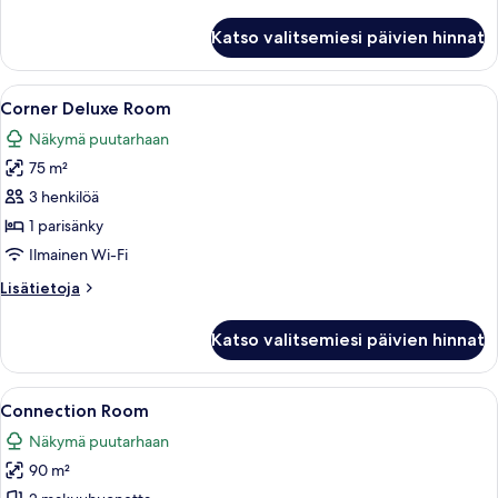
huoneesta
Superior-
Katso valitsemiesi päivien hinnat
huone,
näköala
puutarhaan
Avaa
Moderni hotellihuone, jossa on suuri sä
3
Corner Deluxe Room
kaikki
Näkymä puutarhaan
huonetyypin
75 m²
Corner
Deluxe
3 henkilöä
Room
1 parisänky
kuvat
Ilmainen Wi-Fi
Lisätietoja
Lisätietoja
huoneesta
Corner
Katso valitsemiesi päivien hinnat
Deluxe
Room
Avaa
Moderni hotellihuone, jossa on kaksi sä
4
Connection Room
kaikki
Näkymä puutarhaan
huonetyypin
90 m²
Connection