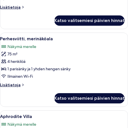
Lisätietoja
Lisätietoja
huoneesta
Superior-
Katso valitsemiesi päivien hinnat
huone,
merinäköala
Avaa
Moderni hotellihuone, jossa on suuri s
5
Perhesviitti, merinäköala
kaikki
Näkymä merelle
huonetyypin
75 m²
Perhesviitti,
merinäköala
4 henkilöä
kuvat
1 parisänky ja 1 yhden hengen sänky
Ilmainen Wi-Fi
Lisätietoja
Lisätietoja
huoneesta
Perhesviitti,
Katso valitsemiesi päivien hinnat
merinäköala
Avaa
Moderni olohuone, jossa on suuri ruok
7
Aphrodite Villa
kaikki
Näkymä merelle
huonetyypin