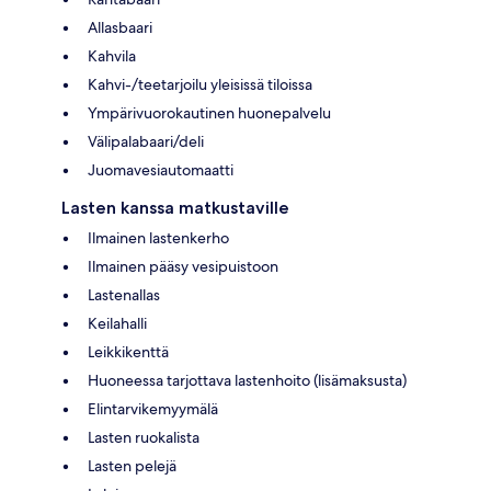
Allasbaari
Kahvila
Kahvi-/teetarjoilu yleisissä tiloissa
Ympärivuorokautinen huonepalvelu
Välipalabaari/deli
Juomavesiautomaatti
Lasten kanssa matkustaville
Ilmainen lastenkerho
Ilmainen pääsy vesipuistoon
Lastenallas
Keilahalli
Leikkikenttä
Huoneessa tarjottava lastenhoito (lisämaksusta)
Elintarvikemyymälä
Lasten ruokalista
Lasten pelejä