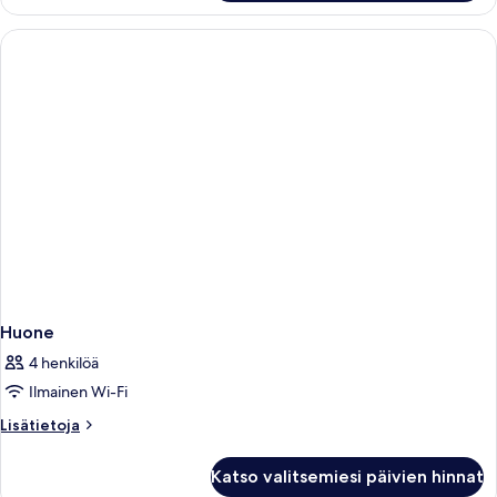
ANNEX
ROOM
Huone
4 henkilöä
Ilmainen Wi-Fi
Lisätietoja
Lisätietoja
huoneesta
Huone
Katso valitsemiesi päivien hinnat