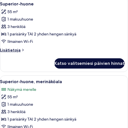
Avaa
2
Superior-huone
kaikki
55 m²
huonetyypin
1 makuuhuone
Superior-
huone
3 henkilöä
kuvat
1 parisänky TAI 2 yhden hengen sänkyä
Ilmainen Wi-Fi
Lisätietoja
Lisätietoja
huoneesta
Superior-
Katso valitsemiesi päivien hinnat
huone
Avaa
Hotellihuone, jossa on kaksi sänkyä, te
2
Superior-huone, merinäköala
kaikki
Näkymä merelle
huonetyypin
55 m²
Superior-
huone,
1 makuuhuone
merinäköala
3 henkilöä
kuvat
1 parisänky TAI 2 yhden hengen sänkyä
Ilmainen Wi-Fi