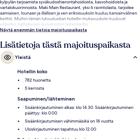
kylpylän tarjoamista syväkudoshierontahoidoista, kasvohoidoista ja
vartalokuorinnoista. Maki Main Restaurant, yksi 6 ravintolasta, tarjoilee
aamiaisen, lounaan ja illallisen ja sen erikoisuuksiin kuuluu kansainvälinen
keittiö. Muihin tämän luksusluokan hotellin mukavuuksiin kuuluvat
yökerho, kattoterassi ja maksuton lastenkerho.
Näytä enemmän tietoja majoituspaikasta
Lisätietoja tästä majoituspaikasta
Yleistä
Hotellin koko
782 huonetta
5 kerrosta
Saapuminen/lähteminen
Sisäänkirjautuminen alkaa: klo 14.30. Sisäänkirjautuminen
päättyy: klo 0.00.
Sisäänkirjautumisen vähimmäisikä on 18 vuotta
Uloskirjautuminen tapahtuu klo 12.00