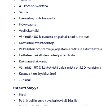
4 ulkotenniskenttää
Sauna
Hieronta-/hoitohuoneita
Höyrysauna
Vesiliukumäki
Vähintään 80 % ruoasta on paikallisesti tuotettua
Kasvisruokavaihtoehtoja
Paikallisten omistamia ja järjestämiä retkiä ja aktiviteetteja
Esittelee paikallisten taiteilijoiden töitä
Kaksilasiset ikkunat
Vähintään 80 % käytetyistä valaisimista on LED-valaisimia
Kattava kierrätyskäytäntö
Juhlasali
Esteettömyys
Hissi
Pyörätuolille soveltuva kulkuväylä hissille