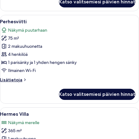
Katso valitsemiesi päivien hinnat
näköala
puutarhaan
Avaa
Moderni hotellihuone, jossa on suuri s
2
Perhesviitti
kaikki
Näkymä puutarhaan
huonetyypin
75 m²
Perhesviitti
kuvat
2 makuuhuonetta
4 henkilöä
1 parisänky ja 1 yhden hengen sänky
Ilmainen Wi-Fi
Lisätietoja
Lisätietoja
huoneesta
Perhesviitti
Katso valitsemiesi päivien hinnat
Avaa
Moderni olohuone, jossa on suuri ruok
12
Hermes Villa
kaikki
Näkymä merelle
huonetyypin
365 m²
Hermes
1 makuuhuone