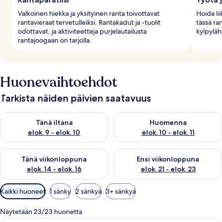
Valkoinen hiekka ja yksityinen ranta toivottavat
Hoida li
rantavieraat tervetulleiksi. Rantakadut ja -tuolit
tässä ra
odottavat, ja aktiviteetteja purjelautailusta
kylpyläh
rantajoogaan on tarjolla.
Huonevaihtoehdot
Tarkista näiden päivien saatavuus
Tarkista tämän illan saatavuus elok. 9 - elok. 10
Tarkista huomisen saatavuus elo
Tänä iltana
Huomenna
elok. 9 - elok. 10
elok. 10 - elok. 11
Tarkista tämän viikonlopun saatavuus elok. 14 - elok. 16
Tarkista ensi viikonlopun saata
Tänä viikonloppuna
Ensi viikonloppuna
elok. 14 - elok. 16
elok. 21 - elok. 23
Huoneille
Kaikki huoneet
1 sänky
2 sänkyä
3+ sänkyä
saatavilla
olevia
Näytetään 23/23 huonetta
suodattimia
Moderni hotellihuone, jossa on kaksi 