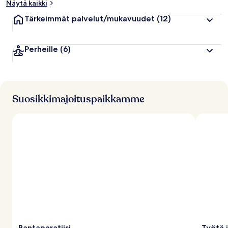
Näytä kaikki
Tärkeimmät palvelut/mukavuudet
(12)
Perheille
(6)
Suosikkimajoituspaikkamme
Rantaparatiisi
Työtä 