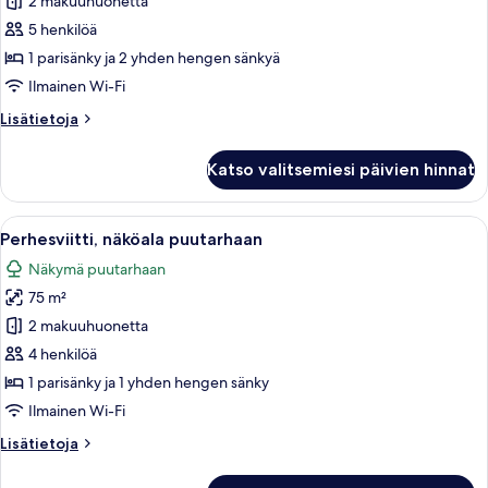
Room
2 makuuhuonetta
kuvat
5 henkilöä
1 parisänky ja 2 yhden hengen sänkyä
Ilmainen Wi-Fi
Lisätietoja
Lisätietoja
huoneesta
Connection
Katso valitsemiesi päivien hinnat
Room
Avaa
Moderni hotellihuone, jossa on suuri sä
3
Perhesviitti, näköala puutarhaan
kaikki
Näkymä puutarhaan
huonetyypin
75 m²
Perhesviitti,
näköala
2 makuuhuonetta
puutarhaan
4 henkilöä
kuvat
1 parisänky ja 1 yhden hengen sänky
Ilmainen Wi-Fi
Lisätietoja
Lisätietoja
huoneesta
Perhesviitti,