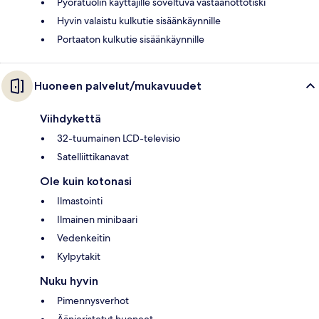
Pyörätuolin käyttäjille soveltuva vastaanottotiski
Hyvin valaistu kulkutie sisäänkäynnille
Portaaton kulkutie sisäänkäynnille
Huoneen palvelut/mukavuudet
Viihdykettä
32-tuumainen LCD-televisio
Satelliittikanavat
Ole kuin kotonasi
Ilmastointi
Ilmainen minibaari
Vedenkeitin
Kylpytakit
Nuku hyvin
Pimennysverhot
Äänieristetyt huoneet