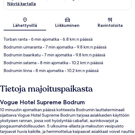
Näytä kartalla
Kartta
Lähettyvillä
Liikkuminen
Ravintoloita
Torban ranta
- 6 min ajomatka
- 6.8 km:n päässä
Bodrumin uimaranta
- 7 min ajomatka
- 9.8 km:n päässä
Bodrumin baarikatu
- 7 min ajomatka
- 9.8 km:n päässä
Bodrumin satama
- 8 min ajomatka
- 10.2 km:n päässä
Bodrumin linna
- 8 min ajomatka
- 10.2 km:n päässä
Tietoja majoituspaikasta
Vogue Hotel Supreme Bodrum
10 minuutin ajomatkan päässä kohteesta Bodrumin lauttaterminaali
sijaitseva Vogue Hotel Supreme Bodrum tarjoaa asiakkaiden käyttöön
yksityisen rannan, jossa voit hyödyntää cabañat, aurinkovarjot ja
joogausmahdollisuuden. 5 ulkouima-allasta ja maksuton vesipuisto
tarjoavat huvia kaikille, ja hemmottelua kaipaavat asiakkaat voivat nauttia