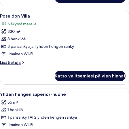
Avaa
Poseidon Villa | Ilmaiset minibaarituo
2
Poseidon Villa
kaikki
Näkymä merelle
huonetyypin
330 m²
Poseidon
Villa
8 henkilöä
kuvat
3 parisänkyä ja 1 yhden hengen sänky
Ilmainen Wi-Fi
Lisätietoja
Lisätietoja
huoneesta
Poseidon
Katso valitsemiesi päivien hinnat
Villa
Avaa
Ilmaiset minibaarituotteet, talleloke
3
Yhden hengen superior-huone
kaikki
55 m²
huonetyypin
1 henkilö
Yhden
hengen
1 parisänky TAI 2 yhden hengen sänkyä
superior-
Ilmainen Wi-Fi