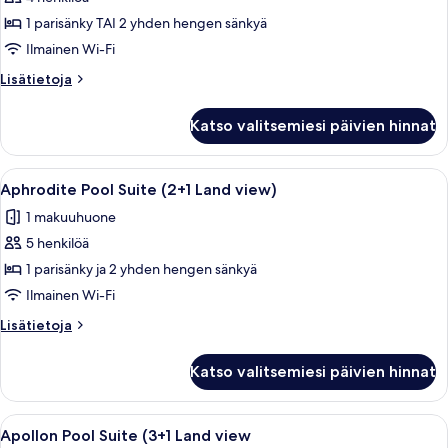
View
1 parisänky TAI 2 yhden hengen sänkyä
Room(with
Ilmainen Wi-Fi
2
Lisätietoja
Lisätietoja
children)
huoneesta
kuvat
Superior
Katso valitsemiesi päivien hinnat
Land
View
Room(with
Avaa
Moderni, kaksikerroksinen talo, jossa o
2
2
Aphrodite Pool Suite (2+1 Land view)
kaikki
children)
1 makuuhuone
huonetyypin
5 henkilöä
Aphrodite
Pool
1 parisänky ja 2 yhden hengen sänkyä
Suite
Ilmainen Wi-Fi
(2+1
Lisätietoja
Lisätietoja
Land
huoneesta
view)
Aphrodite
Katso valitsemiesi päivien hinnat
Pool
kuvat
Suite
(2+1
Avaa
Moderni, kaksikerroksinen talo, jossa o
1
Land
Apollon Pool Suite (3+1 Land view
kaikki