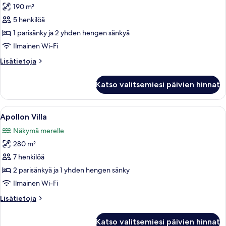
190 m²
Aphrodite
Villa
5 henkilöä
kuvat
1 parisänky ja 2 yhden hengen sänkyä
Ilmainen Wi-Fi
Lisätietoja
Lisätietoja
huoneesta
Aphrodite
Katso valitsemiesi päivien hinnat
Villa
Avaa
Moderni olohuone, jossa on suuri ruok
10
Apollon Villa
kaikki
Näkymä merelle
huonetyypin
280 m²
Apollon
Villa
7 henkilöä
kuvat
2 parisänkyä ja 1 yhden hengen sänky
Ilmainen Wi-Fi
Lisätietoja
Lisätietoja
huoneesta
Apollon
Katso valitsemiesi päivien hinnat
Villa