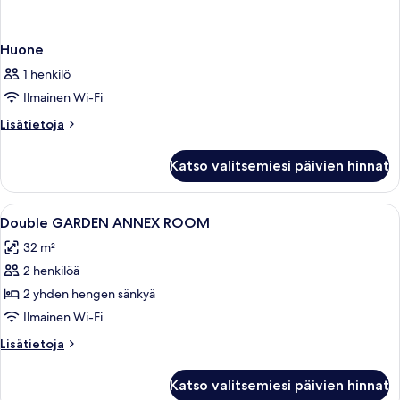
Huone
1 henkilö
Ilmainen Wi-Fi
Lisätietoja
Lisätietoja
huoneesta
Huone
Katso valitsemiesi päivien hinnat
Avaa
Moderni hotellihuone, jossa on suuri sä
2
Double GARDEN ANNEX ROOM
kaikki
32 m²
huonetyypin
2 henkilöä
Double
GARDEN
2 yhden hengen sänkyä
ANNEX
Ilmainen Wi-Fi
ROOM
Lisätietoja
Lisätietoja
kuvat
huoneesta
Double
Katso valitsemiesi päivien hinnat
GARDEN