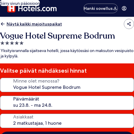
Siirry sivun pääosioon
Hanki sovellus
Näytä kaikki majoituspaikat
Vogue Hotel Supreme Bodrum
5.0
tähden
Yksityisrannalla sijaitseva hotelli, jossa käytössäsi on maksuton vesipuisto
majoituspaikka
ja kylpylä.
Valitse päivät nähdäksesi hinnat
Minne olet menossa?
Päivämäärät
Asiakkaat