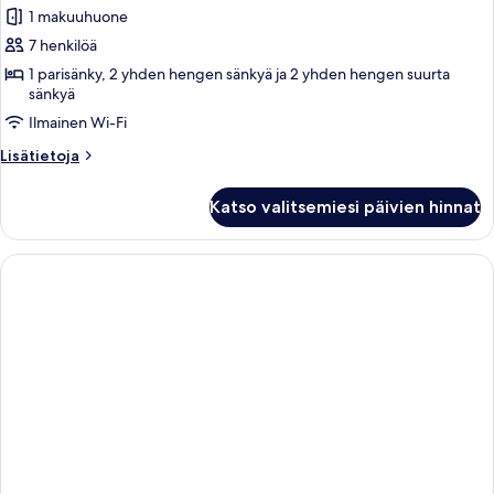
view)
1 makuuhuone
huonetyypin
7 henkilöä
Apollon
Pool
1 parisänky, 2 yhden hengen sänkyä ja 2 yhden hengen suurta
sänkyä
Suite
Ilmainen Wi-Fi
(3+1
Land
Lisätietoja
Lisätietoja
view
huoneesta
Apollon
kuvat
Katso valitsemiesi päivien hinnat
Pool
Suite
(3+1
Land
view