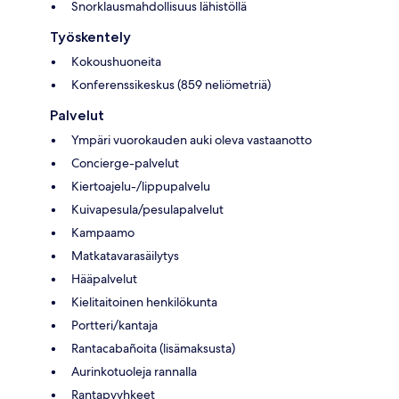
Snorklausmahdollisuus lähistöllä
Työskentely
Kokoushuoneita
Konferenssikeskus (859 neliömetriä)
Palvelut
Ympäri vuorokauden auki oleva vastaanotto
Concierge-palvelut
Kiertoajelu-/lippupalvelu
Kuivapesula/pesulapalvelut
Kampaamo
Matkatavarasäilytys
Hääpalvelut
Kielitaitoinen henkilökunta
Portteri/kantaja
Rantacabañoita (lisämaksusta)
Aurinkotuoleja rannalla
Rantapyyhkeet