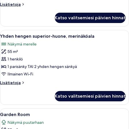
huone
Lisätietoja
Lisätietoja
kuvat
huoneesta
Yhden
Katso valitsemiesi päivien hinnat
hengen
superior-
huone
Avaa
Ilmaiset minibaarituotteet, talleloke
3
Yhden hengen superior-huone, merinäköala
kaikki
Näkymä merelle
huonetyypin
55 m²
Yhden
hengen
1 henkilö
superior-
1 parisänky TAI 2 yhden hengen sänkyä
huone,
Ilmainen Wi-Fi
merinäköala
Lisätietoja
Lisätietoja
kuvat
huoneesta
Yhden
Katso valitsemiesi päivien hinnat
hengen
superior-
huone,
Avaa
Moderni hotellihuone, jossa on kaksi sä
2
merinäköala
Garden Room
kaikki
Näkymä puutarhaan
huonetyypin