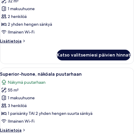
32 m²
Garden
Room
1 makuuhuone
kuvat
2 henkilöä
2 yhden hengen sänkyä
Ilmainen Wi-Fi
Lisätietoja
Lisätietoja
huoneesta
Garden
Katso valitsemiesi päivien hinnat
Room
Avaa
Moderni huone, jossa on taulutelevisio,
3
Superior-huone, näköala puutarhaan
kaikki
Näkymä puutarhaan
huonetyypin
55 m²
Superior-
huone,
1 makuuhuone
näköala
3 henkilöä
puutarhaan
1 parisänky TAI 2 yhden hengen suurta sänkyä
kuvat
Ilmainen Wi-Fi
Lisätietoja
Lisätietoja