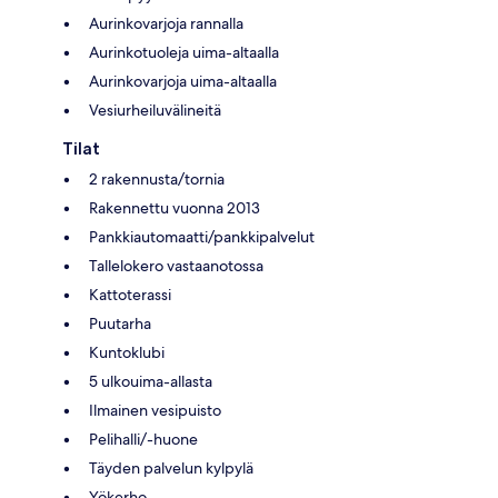
Aurinkovarjoja rannalla
Aurinkotuoleja uima-altaalla
Aurinkovarjoja uima-altaalla
Vesiurheiluvälineitä
Tilat
2 rakennusta/tornia
Rakennettu vuonna 2013
Pankkiautomaatti/pankkipalvelut
Tallelokero vastaanotossa
Kattoterassi
Puutarha
Kuntoklubi
5 ulkouima-allasta
Ilmainen vesipuisto
Pelihalli/-huone
Täyden palvelun kylpylä
Yökerho