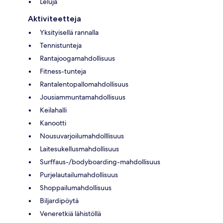
Leluja
Aktiviteetteja
Yksityisellä rannalla
Tennistunteja
Rantajoogamahdollisuus
Fitness-tunteja
Rantalentopallomahdollisuus
Jousiammuntamahdollisuus
Keilahalli
Kanootti
Nousuvarjoilumahdolllisuus
Laitesukellusmahdollisuus
Surffaus-/bodyboarding-mahdollisuus
Purjelautailumahdollisuus
Shoppailumahdollisuus
Biljardipöytä
Veneretkiä lähistöllä