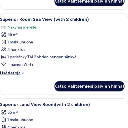
Katso valitsemiesi päivien hinnat
Garden
Room
(with
Avaa
Ilmaiset minibaarituotteet, talleloke
3
2
Superior Room Sea View (with 2 children)
kaikki
children)
Näkymä merelle
huonetyypin
55 m²
Superior
Room
1 makuuhuone
Sea
4 henkilöä
View
1 parisänky TAI 2 yhden hengen sänkyä
(with
Ilmainen Wi-Fi
2
Lisätietoja
Lisätietoja
children)
huoneesta
kuvat
Superior
Katso valitsemiesi päivien hinnat
Room
Sea
View
Avaa
Superior Land View Room(with 2 childr
3
(with
Superior Land View Room(with 2 children)
kaikki
2
55 m²
children)
huonetyypin
1 makuuhuone
Superior
Land
4 henkilöä