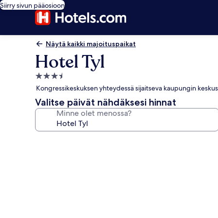
Siirry sivun pääosioon
Näytä kaikki majoituspaikat
Hotel Tyl
3.5
tähden
Kongressikeskuksen yhteydessä sijaitseva kaupungin keskustas
majoituspaikka
Valitse päivät nähdäksesi hinnat
Minne olet menossa?
Majoituspaikan
Hotel
Tyl
valokuvagalleria