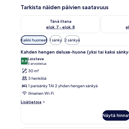
Tarkista näiden päivien saatavuus
Tarkista tämän illan saatavuus elok. 7 - elok. 8
Tarkista huomi
Tänä iltana
elok. 7 - elok. 8
el
Huoneille
Kaikki huoneet
1 sänky
2 sänkyä
saatavilla
Avaa
Hotellihuone, jossa on suuri sänk
olevia
5
Kahden hengen deluxe-huone (yksi tai kaksi sänky
kaikki
suodattimia
Loistava
huonetyypin
8,8
8,8 kautta 10
(3
3 arvostelua
Kahden
arvostelua)
30 m²
hengen
3 henkilöä
deluxe-
1 parisänky TAI 2 yhden hengen sänkyä
huone
Ilmainen Wi-Fi
(yksi
tai
Lisätietoja
Lisätietoja
huoneesta
kaksi
Kahden
sänkyä)
Näytä hinna
hengen
kuvat
deluxe-
huone