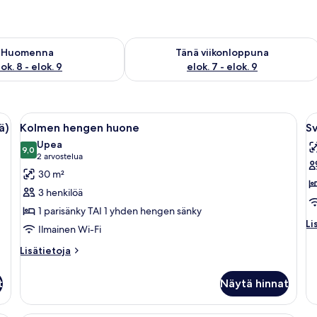
sen saatavuus elok. 8 - elok. 9
Tarkista tämän viikonlopun saatavuus e
Huomenna
Tänä viikonloppuna
ok. 8 - elok. 9
elok. 7 - elok. 9
y, televisio, lipasto ja peili.
Avaa
Hotellihuone, jossa on suuri sänky, televi
A
6
ä)
Kolmen hengen huone
Sv
kaikki
ka
Upea
huonetyypin
9,0
h
9,0 kautta 10
(2
2 arvostelua
Kolmen
Sv
arvostelua)
30 m²
hengen
k
3 henkilöä
huone
1 parisänky TAI 1 yhden hengen sänky
kuvat
Li
Li
Ilmainen Wi-Fi
hu
Svi
Lisätietoja
Lisätietoja
huoneesta
Kolmen
t
Näytä hinnat
hengen
huone