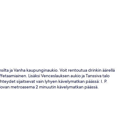
ta
nsilta ja Vanha kaupunginaukio. Voit rentoutua drinkin äärellä
buffetaamiainen. Lisäksi Venceslauksen aukio ja Tanssiva talo
hteydet sijaitsevat vain lyhyen kävelymatkan päässä: I. P.
Pavlovan metroasema 2 minuutin kävelymatkan päässä.