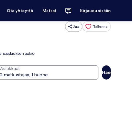
Ota yhteyttä
Matkat
Kirjaudu sisään
Jaa
Tallenna
Venceslauksen aukio
Asiakkaat
Hae