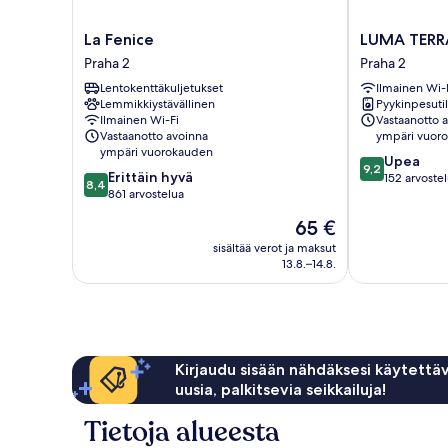
La
LUMA
La Fenice
LUMA TERR
Fenice
TERRA
Praha 2
Praha 2
Praha
PRAGUE
Lentokenttäkuljetukset
Ilmainen Wi-
2
Praha
Lemmikkiystävällinen
Pyykinpesutil
2
Ilmainen Wi-Fi
Vastaanotto 
Vastaanotto avoinna
ympäri vuor
ympäri vuorokauden
9.2
Upea
9,2
8.4
Erittäin hyvä
kautta
152 arvoste
8,4
kautta
861 arvostelua
10,
10,
Upea,
Hinta
65 €
Erittäin
152
on
hyvä,
sisältää verot ja maksut
arvostelua
65 €
13.8.–14.8.
861
arvostelua
Kirjaudu sisään nähdäksesi käytettäv
uusia, palkitsevia seikkailuja!
Tietoja alueesta