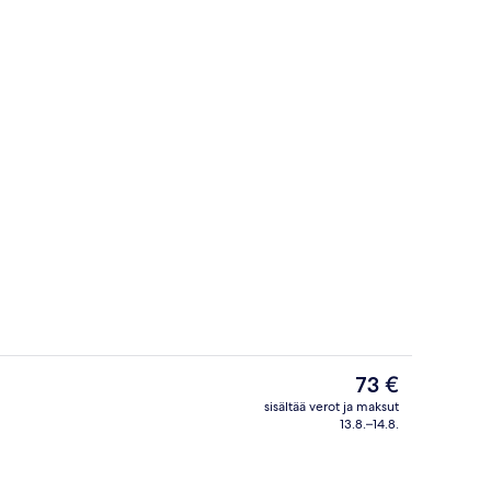
an sisäänkäynti
Ravintola
Nykyinen
73 €
hinta
sisältää verot ja maksut
on
13.8.–14.8.
Aulan oleskelutila
73 €