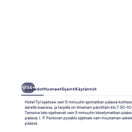
34+
Yleistiedot
Huoneet
Sijainti
Käytännöt
Hotel Tyl sijaitsee vain 5 minuutin ajomatkan päässä kohtei
äärellä baarissa, ja tarjolla on ilmainen päivittäin klo 7.30–
Tanssiva talo sijaitsevat vain 5 minuutin kävelymatkan pääss
päässä: I. P. Pavlovan pysäkki sijaitsee vain muutaman ask
päässä.