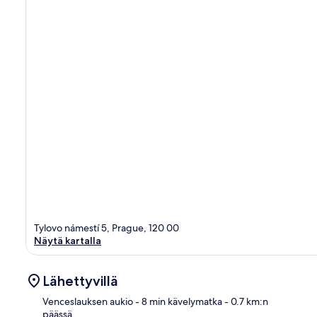
Tylovo námestí 5, Prague, 120 00
Näytä kartalla
Lähettyvillä
Venceslauksen aukio
- 8 min kävelymatka
- 0.7 km:n
päässä