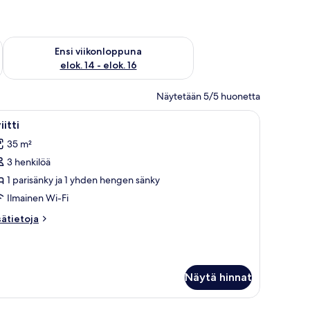
lok. 7 - elok. 9
Tarkista ensi viikonlopun saatavuus elok. 14 - elok. 16
Ensi viikonloppuna
elok. 14 - elok. 16
Näytetään 5/5 huonetta
sio, lipasto ja peili.
vaa
Hotellihuone, jossa on sänky, kaksi tuolia, työ
5
iitti
ikki
35 m²
uonetyypin
3 henkilöä
iitti
uvat
1 parisänky ja 1 yhden hengen sänky
Ilmainen Wi-Fi
sätietoja
sätietoja
oneesta
itti
Näytä hinnat