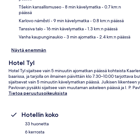
Tšekin kansallismuseo
- 8 min kävelymatka
- 0.7 km:n
Kart
päässä
Karlovo náměstí
- 9 min kävelymatka
- 0.8 km:n päässä
Tanssiva talo
- 16 min kävelymatka
- 1.3 km:n päässä
Vanha kaupunginaukio
- 3 min ajomatka
- 2.4 km:n päässä
Näytä enemmän
Hotel Tyl
Hotel Tyl sijaitsee vain 5 minuutin ajomatkan päässä kohteista Kaarle
baarissa, ja tarjolla on ilmainen päivittäin klo 7.30–10.00 tarjottava 
sijaitsevat vain 5 minuutin kävelymatkan päässä. Julkisen liikenteen y
Pavlovan pysäkki sijaitsee vain muutaman askeleen päässä ja I. P. 
Tietoa peruutusoikeuksista
Hotellin koko
33 huonetta
6 kerrosta