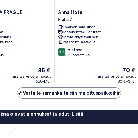
Anna
A PRAGUE
Anna Hotel
Hotel
Praha 2
Praha
Fi
Ilmainen aamiainen
2
at
Lentokenttäkuljetukset
avoinna
Lemmikkiystävällinen
okauden
Pysäköinti saatavilla
8.8
Loistava
8,8
kautta
lua
870 arvostelua
10,
Loistava,
Hinta
Hinta
85 €
70 €
870
on
on
sisältää verot ja maksut
sisältää verot ja maksut
arvostelua
85 €
70 €
16.8.–17.8.
30.8.–31.8.
Vertaile samankaltaisiin majoituspaikkoihin
issä olevat alennukset ja edut. Lisää