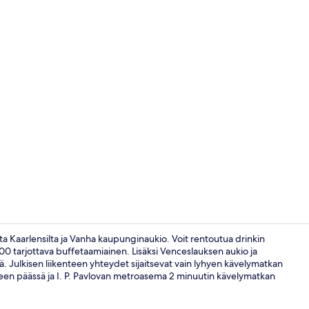
Majoituspaik
sta Kaarlensilta ja Vanha kaupunginaukio. Voit rentoutua drinkin
10.00 tarjottava buffetaamiainen. Lisäksi Venceslauksen aukio ja
ä. Julkisen liikenteen yhteydet sijaitsevat vain lyhyen kävelymatkan
Portaikko
eleen päässä ja I. P. Pavlovan metroasema 2 minuutin kävelymatkan