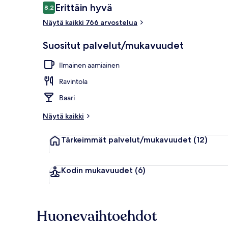
Arvostelut
Erittäin hyvä
8,2
8,2 kautta 10.
Näytä kaikki 766 arvostelua
Ulkopuoli
Suositut palvelut/mukavuudet
Ilmainen aamiainen
Ravintola
Baari
Näytä kaikki
Tärkeimmät palvelut/mukavuudet
(12)
Kodin mukavuudet
(6)
Huonevaihtoehdot