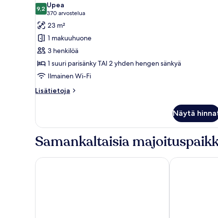
Upea
huonetyypin
9,2
9,2 kautta 10
(370
370 arvostelua
Kahden
arvostelua)
23 m²
hengen
1 makuuhuone
deluxe-
3 henkilöä
huone
1 suuri parisänky TAI 2 yhden hengen sänkyä
(yksi
Ilmainen Wi-Fi
tai
kaksi
Lisätietoja
Lisätietoja
sänkyä)
huoneesta
Kahden
kuvat
Näytä hinna
hengen
deluxe-
huone
Samankaltaisia majoituspaikk
(yksi
tai
kaksi
Hotel Leon D´Oro
Grandior Hot
sänkyä)