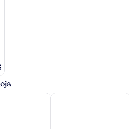
t
oja
el Prague
Hilton Prague Atrium