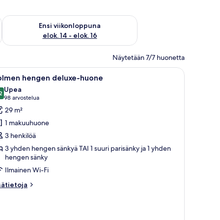
lok. 7 - elok. 9
Tarkista ensi viikonlopun saatavuus elok. 14 - elok. 16
Ensi viikonloppuna
elok. 14 - elok. 16
Näytetään 7/7 huonetta
vaa
Hotellihuone, jossa on kaksi sänkyä, punavalk
14
olmen hengen deluxe-huone
ikki
Upea
uonetyypin
2
9,2 kautta 10
(98
98 arvostelua
olmen
arvostelua)
29 m²
engen
1 makuuhuone
eluxe-
3 henkilöä
uone
3 yhden hengen sänkyä TAI 1 suuri parisänky ja 1 yhden
uvat
hengen sänky
Ilmainen Wi-Fi
sätietoja
sätietoja
oneesta
olmen
engen
luxe-