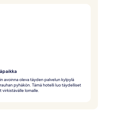
läpaikka
äin avoinna oleva täyden palvelun kylpylä
 rauhan pyhäkön. Tämä hotelli luo täydelliset
 virkistävälle lomalle.