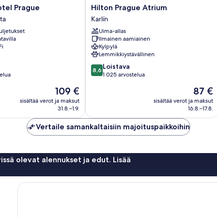
Hilton
otel Prague
Hilton Prague Atrium
Prague
ta
Karlín
Atrium
uljetukset
Uima-allas
Karlín
tavilla
Ilmainen aamiainen
Fi
Kylpylä
Lemmikkiystävällinen
8.6
Loistava
8,6
kautta
telua
1 025 arvostelua
10,
Hinta
Hinta
109 €
87 €
Loistava,
on
on
1 025
sisältää verot ja maksut
sisältää verot ja maksut
109 €
87 €
31.8.–1.9.
16.8.–17.8.
arvostelua
Vertaile samankaltaisiin majoituspaikkoihin
issä olevat alennukset ja edut. Lisää