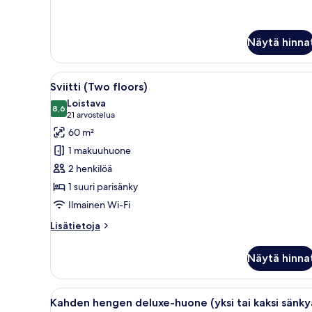
Näytä hinna
Avaa
Moderni makuuhuone, jossa on 
11
Sviitti (Two floors)
kaikki
Loistava
huonetyypin
8,6
8,6 kautta 10
(21
21 arvostelua
Sviitti
arvostelua)
60 m²
(Two
1 makuuhuone
floors)
2 henkilöä
kuvat
1 suuri parisänky
Ilmainen Wi-Fi
Lisätietoja
Lisätietoja
huoneesta
Sviitti
Näytä hinna
(Two
floors)
Avaa
Hotellihuone, jossa on suuri 
16
Kahden hengen deluxe-huone (yksi tai kaksi sänky
kaikki