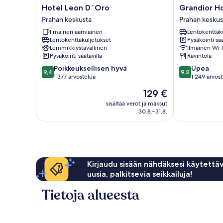
Hotel
Grandior
Hotel Leon D´Oro
Grandior H
Leon
Hotel
Prahan keskusta
Prahan keskus
D
Prague
Ilmainen aamiainen
Lentokenttäk
´Oro
Prahan
Lentokenttäkuljetukset
Pysäköinti saa
Prahan
keskusta
Lemmikkiystävällinen
Ilmainen Wi-
keskusta
Pysäköinti saatavilla
Ravintola
9.4
9.2
Poikkeuksellisen hyvä
Upea
9,4
9,2
kautta
kautta
1 377 arvostelua
1 249 arvos
10,
10,
Hinta
129 €
Poikkeuksellisen
Upea,
on
hyvä,
1 249
sisältää verot ja maksut
129 €
30.8.–31.8.
1 377
arvostelua
arvostelua
Kirjaudu sisään nähdäksesi käytettäv
uusia, palkitsevia seikkailuja!
Tietoja alueesta