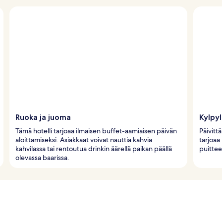
Ruoka ja juoma
Kylpy
Tämä hotelli tarjoaa ilmaisen buffet-aamiaisen päivän
Päivitt
aloittamiseksi. Asiakkaat voivat nauttia kahvia
tarjoaa
kahvilassa tai rentoutua drinkin äärellä paikan päällä
puitteet
olevassa baarissa.