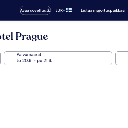
•
Avaa sovellus
EUR
Listaa majoituspaikkasi
tel Prague
Päivämäärät