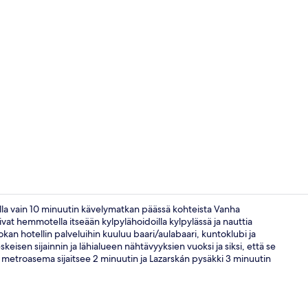
Vastaanotto
alla vain 10 minuutin kävelymatkan päässä kohteista Vanha
at hemmotella itseään kylpylähoidoilla kylpylässä ja nauttia
kan hotellin palveluihin kuuluu baari/aulabaari, kuntoklubi ja
Ylelliset vu
keisen sijainnin ja lähialueen nähtävyyksien vuoksi ja siksi, että se
dan metroasema sijaitsee 2 minuutin ja Lazarskán pysäkki 3 minuutin