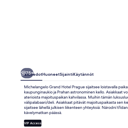
75+
Yleistiedot
Huoneet
Sijainti
Käytännöt
Michelangelo Grand Hotel Prague sijaitsee loistavalla paik
kaupunginaukio ja Prahan astronominen kello. Asiakkaat voiv
aterioista majoituspaikan kahvilassa. Muihin tämän luksusluo
välipalabaari/deli. Asiakkaat pitävät majoituspaikasta sen kes
sijaitsee lähellä julkisen liikenteen yhteyksiä: Národní tří
kävelymatkan päässä.
VIP Access