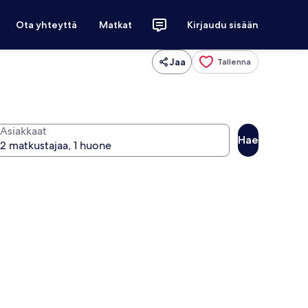
Ota yhteyttä
Matkat
Kirjaudu sisään
Jaa
Tallenna
Asiakkaat
Hae