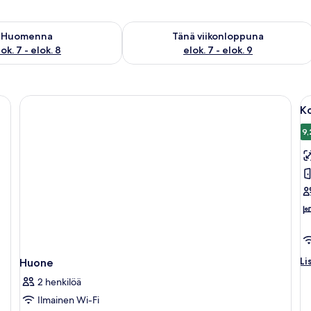
sen saatavuus elok. 7 - elok. 8
Tarkista tämän viikonlopun saatavuus e
Huomenna
Tänä viikonloppuna
ok. 7 - elok. 8
elok. 7 - elok. 9
änky, työpöytä ja ikkunasta avautuva näkymä ympäröiviin rakennuksiin.
A
K
ka
h
9,
K
h
d
h
k
Li
Li
Huone
hu
2 henkilöä
K
h
Ilmainen Wi-Fi
de