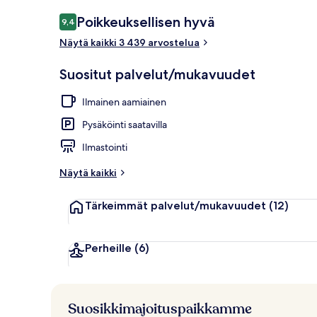
Aula
Arvostelut
Poikkeuksellisen hyvä
9,4
9,4 kautta 10.
Näytä kaikki 3 439 arvostelua
Suositut palvelut/mukavuudet
Ilmainen aamiainen
Pysäköinti saatavilla
Ilmastointi
Näytä kaikki
Tärkeimmät palvelut/mukavuudet
(12)
Perheille
(6)
Suosikkimajoituspaikkamme