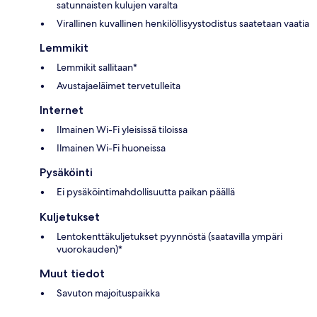
satunnaisten kulujen varalta
Virallinen kuvallinen henkilöllisyystodistus saatetaan vaatia
Lemmikit
Lemmikit sallitaan*
Avustajaeläimet tervetulleita
Internet
Ilmainen Wi-Fi yleisissä tiloissa
Ilmainen Wi-Fi huoneissa
Pysäköinti
Ei pysäköintimahdollisuutta paikan päällä
Kuljetukset
Lentokenttäkuljetukset pyynnöstä (saatavilla ympäri
vuorokauden)*
Muut tiedot
Savuton majoituspaikka