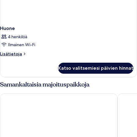
Huone
4 henkilöä
Ilmainen Wi-Fi
Lisätietoja
Lisätietoja
huoneesta
Huone
Katso valitsemiesi päivien hinnat
Samankaltaisia majoituspaikkoja
MOODs Boutique Hotel
Archibal