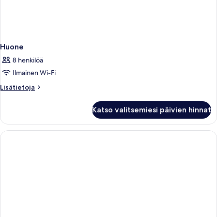
Huone
8 henkilöä
Ilmainen Wi-Fi
Lisätietoja
Lisätietoja
huoneesta
Huone
Katso valitsemiesi päivien hinnat