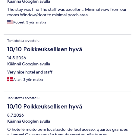
Käännä Googlen avulla
The stay was fine The staff was excellent. Minimal view from our
rooms Window/door to minimal porch area.
Robert, 3 yön matka
Tarkistettu arvostelu
10/10 Poikkeuksellisen hyvä
14.5.2026
Käännä Googlen avulla
Very nice hotel and staff
Allan, 3 yön matka
Tarkistettu arvostelu
10/10 Poikkeuksellisen hyvä
8.7.2026
Käännä Googlen avulla
O hotel é muito bem localizado, de fácil acesso, quartos grandes
e limpos! Os espaços são bem decorados, não tem ar