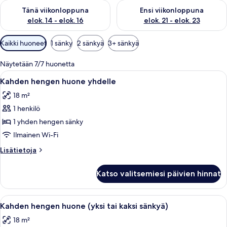
Tarkista tämän viikonlopun saatavuus elok. 14 - elok. 16
Tarkista ensi viikonlopun saata
Tänä viikonloppuna
Ensi viikonloppuna
elok. 14 - elok. 16
elok. 21 - elok. 23
Huoneille
Kaikki huoneet
1 sänky
2 sänkyä
3+ sänkyä
saatavilla
olevia
Näytetään 7/7 huonetta
suodattimia
Avaa
Hotellihuone, jossa on suuri sänky, työp
9
Kahden hengen huone yhdelle
kaikki
18 m²
huonetyypin
1 henkilö
Kahden
hengen
1 yhden hengen sänky
huone
Ilmainen Wi-Fi
yhdelle
Lisätietoja
Lisätietoja
kuvat
huoneesta
Kahden
Katso valitsemiesi päivien hinnat
hengen
huone
yhdelle
Avaa
Hotellihuone, jossa on sänky, yöpöytä m
9
Kahden hengen huone (yksi tai kaksi sänkyä)
kaikki
18 m²
huonetyypin