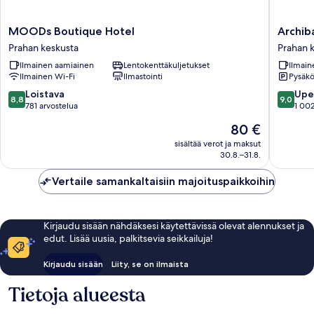
MOODs
Archiba
MOODs Boutique Hotel
Archib
Boutique
City
Prahan keskusta
Prahan 
Hotel
Prahan
Ilmainen aamiainen
Lentokenttäkuljetukset
Ilmain
Prahan
keskust
Ilmainen Wi-Fi
Ilmastointi
Pysäköi
keskusta
8.8
9.0
Loistava
Upe
8,8
9,0
kautta
kautta
781 arvostelua
1 002
10,
10,
Hinta
80 €
Loistava,
Upea,
on
781
1 002
sisältää verot ja maksut
80 €
30.8.–31.8.
arvostelua
arvostel
Vertaile samankaltaisiin majoituspaikkoihin
Kirjaudu sisään nähdäksesi käytettävissä olevat alennukset ja
edut. Lisää uusia, palkitsevia seikkailuja!
Kirjaudu sisään
Liity, se on ilmaista
Tietoja alueesta