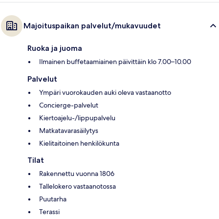
Majoituspaikan palvelut/mukavuudet
Ruoka ja juoma
Ilmainen buffetaamiainen päivittäin klo 7.00–10.00
Palvelut
Ympäri vuorokauden auki oleva vastaanotto
Concierge-palvelut
Kiertoajelu-/lippupalvelu
Matkatavarasäilytys
Kielitaitoinen henkilökunta
Tilat
Rakennettu vuonna 1806
Tallelokero vastaanotossa
Puutarha
Terassi