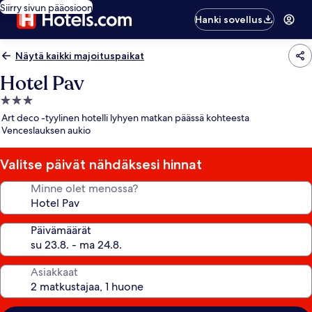
Siirry sivun pääosioon
Hanki sovellus
Näytä kaikki majoituspaikat
Hotel Pav
3.0
tähden
Art deco -tyylinen hotelli lyhyen matkan päässä kohteesta
majoituspaikka
Venceslauksen aukio
Valitse päivät nähdäksesi hinnat
Minne olet menossa?
Päivämäärät
Asiakkaat