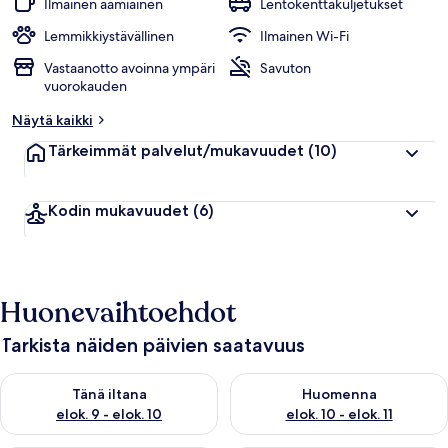
Ilmainen aamiainen
Lentokenttäkuljetukset
Lemmikkiystävällinen
Ilmainen Wi-Fi
Vastaanotto avoinna ympäri
Savuton
vuorokauden
Näytä kaikki
Tärkeimmät palvelut/mukavuudet
(10)
Kodin mukavuudet
(6)
Huonevaihtoehdot
Tarkista näiden päivien saatavuus
Tarkista tämän illan saatavuus elok. 9 - elok. 10
Tarkista huomisen saatavuus elo
Tänä iltana
Huomenna
elok. 9 - elok. 10
elok. 10 - elok. 11