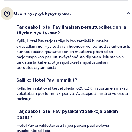
Usein kysytyt kysymykset
Tarjoaako Hotel Pav ilmaisen peruutusoikeuden ja
täyden hyvityksen?
Kyllä, Hotel Pav tarjoaa täysin hyvitettäviä huoneita
sivustollamme. Hyvitettävän huoneen voi peruuttaa siihen asti,
kunnes sisäänkirjautumiseen on muutama päivä aikaa
majoituspaikan peruutuskäytännöistä riippuen. Muista vain
tarkistaa tarkat ehdot ja rajoitukset majoituspaikan
peruutuskäytännöistä.
Salliiko Hotel Pav lemmikit?
Kyllä, lemmikit ovat tervetulleita. 625 CZK:n suuruinen maksu
veloitetaan per lemmikki per yö. Avustajaeläimistä ei veloiteta
maksuja.
Tarjoaako Hotel Pav pysäköintipaikkoja paikan
päällä?
Hotel Pav ei valitettavasti tarjoa paikan päällä olevia
pysäköintipaikkoja.