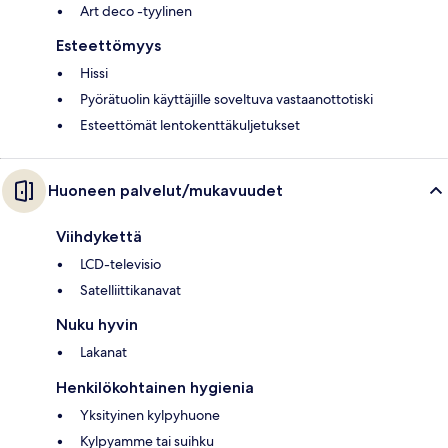
Art deco -tyylinen
Esteettömyys
Hissi
Pyörätuolin käyttäjille soveltuva vastaanottotiski
Esteettömät lentokenttäkuljetukset
Huoneen palvelut/mukavuudet
Viihdykettä
LCD-televisio
Satelliittikanavat
Nuku hyvin
Lakanat
Henkilökohtainen hygienia
Yksityinen kylpyhuone
Kylpyamme tai suihku