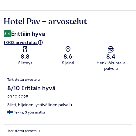
Hotel Pav – arvostelut
Arvostelut
Erittäin hyvä
8,4
1 003 arvostelua
8,8
8,6
8,4
Siisteys
Sijainti
Henkilökunta ja
palvelu
Arvostelut
Tarkistettu arvostelu
8/10 Erittäin hyvä
23.10.2025
Siisti, hiljainen, ystävällinen palvelu.
Pekka, 3 yön matka
Tarkistettu arvostelu