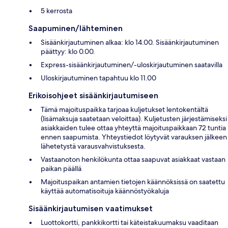
5 kerrosta
Saapuminen/lähteminen
Sisäänkirjautuminen alkaa: klo 14.00. Sisäänkirjautuminen
päättyy: klo 0.00.
Express-sisäänkirjautuminen/-uloskirjautuminen saatavilla
Uloskirjautuminen tapahtuu klo 11.00
Erikoisohjeet sisäänkirjautumiseen
Tämä majoituspaikka tarjoaa kuljetukset lentokentältä
(lisämaksuja saatetaan veloittaa). Kuljetusten järjestämiseksi
asiakkaiden tulee ottaa yhteyttä majoituspaikkaan 72 tuntia
ennen saapumista. Yhteystiedot löytyvät varauksen jälkeen
lähetetystä varausvahvistuksesta.
Vastaanoton henkilökunta ottaa saapuvat asiakkaat vastaan
paikan päällä
Majoituspaikan antamien tietojen käännöksissä on saatettu
käyttää automatisoituja käännöstyökaluja
Sisäänkirjautumisen vaatimukset
Luottokortti, pankkikortti tai käteistakuumaksu vaaditaan