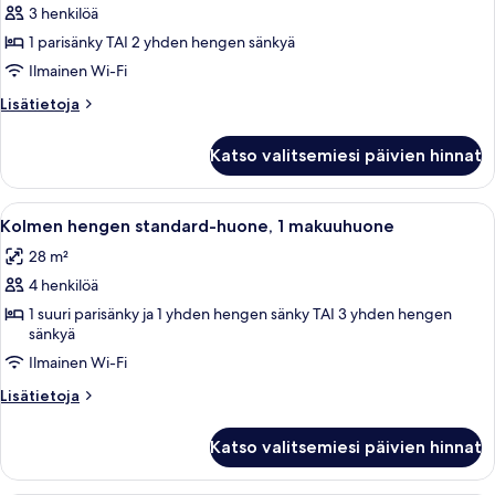
3 henkilöä
Kahden
hengen
1 parisänky TAI 2 yhden hengen sänkyä
huone
Ilmainen Wi-Fi
(yksi
Lisätietoja
Lisätietoja
tai
huoneesta
kaksi
Kahden
Katso valitsemiesi päivien hinnat
hengen
sänkyä)
huone
kuvat
(yksi
Avaa
Hotellihuone, jossa on kaksi sänkyä, työ
8
tai
Kolmen hengen standard-huone, 1 makuuhuone
kaikki
kaksi
28 m²
sänkyä)
huonetyypin
4 henkilöä
Kolmen
hengen
1 suuri parisänky ja 1 yhden hengen sänky TAI 3 yhden hengen
sänkyä
standard-
Ilmainen Wi-Fi
huone,
1
Lisätietoja
Lisätietoja
makuuhuone
huoneesta
Kolmen
kuvat
Katso valitsemiesi päivien hinnat
hengen
standard-
huone,