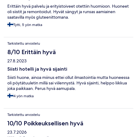
Erittäin hyvä palvelu ja erityistoiveet otettiin huomioon. Huoneet
oli siistit ja remontoidut. Hyvät sängyt ja runsas aamiainen
saatavilla myös gluteenittomana.
Tytti, 5 yön matka
Tarkistettu arvostelu
8/10 Erittäin hyvä
27.8.2023
Siisti hotelli ja hyvä sijainti
Siisti huone, ainoa miinus ettei ollut ilmastointia mutta huoneessa
oli pöytätuuletin millä sai viilennystä. Hyvä sijainti, helppo liikkua
joka paikkaan. Perus hyvä aamupala.
4 yön matka
Tarkistettu arvostelu
10/10 Poikkeuksellisen hyvä
23.7.2026