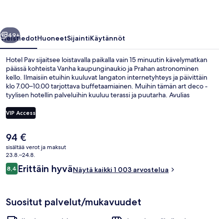
llinen
Seuraava
49+
Yleistiedot
Huoneet
Sijainti
Käytännöt
Hotel Pav sijaitsee loistavalla paikalla vain 15 minuutin kävelymatkan
päässä kohteista Vanha kaupunginaukio ja Prahan astronominen
kello. Ilmaisiin etuihin kuuluvat langaton internetyhteys ja päivittäin
klo 7.00–10.00 tarjottava buffetaamiainen. Muihin tämän art deco -
tyylisen hotellin palveluihin kuuluu terassi ja puutarha. Avulias
henkilökunta ja aamupala ovat myös asioita, joita matkailijat
arvostavat. Majoituspaikka sijaitsee lyhyen kävelymatkan päässä
VIP Access
julkisen liikenteen yhteyksistä: Myslíkovan pysäkki sijaitsee 2
minuutin ja Lazarskán (ul. Spálená) pysäkki 3 minuutin kävelymatkan
Nykyinen
94 €
päässä.
Majoituspaikan julkisivu
hinta
sisältää verot ja maksut
on
23.8.–24.8.
94 €
Arvostelut
Erittäin hyvä
8,4
Näytä kaikki 1 003 arvostelua
8,4 kautta 10.
Suositut palvelut/mukavuudet