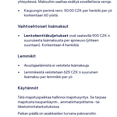
yhteydessä. Maksuihin saattaa sisältyä sovellettavia veroja:
Kaupungin perimä vero: 50.00 CZK per henkilö per yö
korkeintaan 60 yöstä.
Vaihtoehtoiset lisämaksut
Lentokenttäkuljetukset
ovat saatavilla 900 CZK:n
suuruisesta lisämaksusta per ajoneuvo (yhteen
suuntaan). Korkeintaan 4 henkilöä.
Lemmikit
Avustajaeläimistä ei veloiteta lisämaksuja
Lemmikeistä veloitetaan 625 CZK:n suuruinen
lisämaksu per lemmikki per yö
Käytännöt
Tätä majoituspaikkaa hallinnoi majoitusyritys. Se tarjoaa
majoitusta kaupankäynti-, ammatinharjoittamis- tai
liiketoimintatarkoituksissa.
Paikan päällä on asiakkaiden turvana palovaroitin.