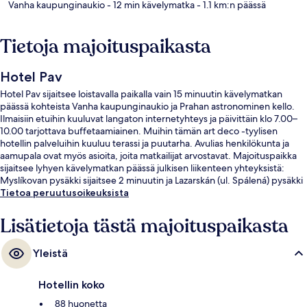
Vanha kaupunginaukio
- 12 min kävelymatka
- 1.1 km:n päässä
Tietoja majoituspaikasta
Hotel Pav
Hotel Pav sijaitsee loistavalla paikalla vain 15 minuutin kävelymatkan
päässä kohteista Vanha kaupunginaukio ja Prahan astronominen kello.
Ilmaisiin etuihin kuuluvat langaton internetyhteys ja päivittäin klo 7.00–
10.00 tarjottava buffetaamiainen. Muihin tämän art deco -tyylisen
hotellin palveluihin kuuluu terassi ja puutarha. Avulias henkilökunta ja
aamupala ovat myös asioita, joita matkailijat arvostavat. Majoituspaikka
sijaitsee lyhyen kävelymatkan päässä julkisen liikenteen yhteyksistä:
Myslíkovan pysäkki sijaitsee 2 minuutin ja Lazarskán (ul. Spálená) pysäkki
3 minuutin kävelymatkan päässä.
Tietoa peruutusoikeuksista
Lisätietoja tästä majoituspaikasta
Yleistä
Hotellin koko
88 huonetta