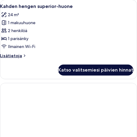
Avaa
Hotellihuone, jossa on sänky, työpöytä,
7
1
Kahden hengen superior-huone
kaikki
makuuhuone
24 m²
huonetyypin
1 makuuhuone
Kahden
hengen
2 henkilöä
superior-
1 parisänky
huone
Ilmainen Wi-Fi
kuvat
Lisätietoja
Lisätietoja
huoneesta
Kahden
Katso valitsemiesi päivien hinnat
hengen
superior-
huone