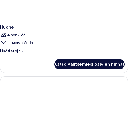
Huone
4 henkilöä
Ilmainen Wi-Fi
Lisätietoja
Lisätietoja
huoneesta
Huone
Katso valitsemiesi päivien hinnat