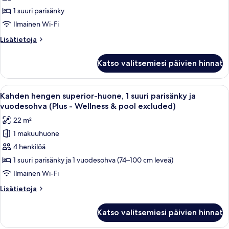
huone,
1 suuri parisänky
1
Ilmainen Wi-Fi
suuri
Lisätietoja
Lisätietoja
parisänky
huoneesta
(Wellness
Kahden
Katso valitsemiesi päivien hinnat
hengen
&
superior-
pool
huone,
Avaa
Moderni hotellihuone, jossa on suuri 
excluded)
10
1
Kahden hengen superior-huone, 1 suuri parisänky ja
kaikki
suuri
kuvat
vuodesohva (Plus - Wellness & pool excluded)
parisänky
huonetyypin
22 m²
(Wellness
Kahden
&
1 makuuhuone
hengen
pool
4 henkilöä
superior-
excluded)
huone,
1 suuri parisänky ja 1 vuodesohva (74–100 cm leveä)
1
Ilmainen Wi-Fi
suuri
Lisätietoja
Lisätietoja
parisänky
huoneesta
ja
Kahden
Katso valitsemiesi päivien hinnat
hengen
vuodesohva
superior-