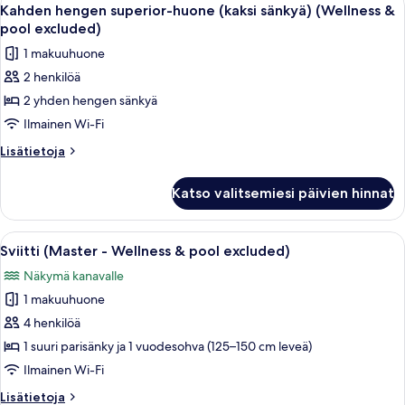
Avaa
excluded)
8
1
Kahden hengen superior-huone (kaksi sänkyä) (Wellness &
kaikki
suuri
kuvat
pool excluded)
parisänky
huonetyypin
1 makuuhuone
(Wellness
Kahden
&
2 henkilöä
hengen
pool
2 yhden hengen sänkyä
superior-
excluded)
huone
Ilmainen Wi-Fi
(kaksi
Lisätietoja
Lisätietoja
sänkyä)
huoneesta
Kahden
(Wellness
Katso valitsemiesi päivien hinnat
hengen
&
superior-
pool
huone
Avaa
Moderni hotellihuone, jossa on suuri 
7
excluded)
(kaksi
Sviitti (Master - Wellness & pool excluded)
kaikki
sänkyä)
kuvat
Näkymä kanavalle
(Wellness
huonetyypin
&
1 makuuhuone
Sviitti
pool
(Master
4 henkilöä
excluded)
-
1 suuri parisänky ja 1 vuodesohva (125–150 cm leveä)
Wellness
Ilmainen Wi-Fi
&
Lisätietoja
Lisätietoja