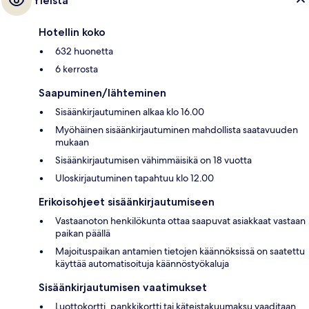
Yleistä
Hotellin koko
632 huonetta
6 kerrosta
Saapuminen/lähteminen
Sisäänkirjautuminen alkaa klo 16.00
Myöhäinen sisäänkirjautuminen mahdollista saatavuuden
mukaan
Sisäänkirjautumisen vähimmäisikä on 18 vuotta
Uloskirjautuminen tapahtuu klo 12.00
Erikoisohjeet sisäänkirjautumiseen
Vastaanoton henkilökunta ottaa saapuvat asiakkaat vastaan
paikan päällä
Majoituspaikan antamien tietojen käännöksissä on saatettu
käyttää automatisoituja käännöstyökaluja
Sisäänkirjautumisen vaatimukset
Luottokortti, pankkikortti tai käteistakuumaksu vaaditaan