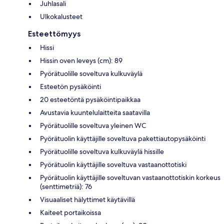
Juhlasali
Ulkokalusteet
Esteettömyys
Hissi
Hissin oven leveys (cm): 89
Pyörätuolille soveltuva kulkuväylä
Esteetön pysäköinti
20 esteetöntä pysäköintipaikkaa
Avustavia kuuntelulaitteita saatavilla
Pyörätuolille soveltuva yleinen WC
Pyörätuolin käyttäjille soveltuva pakettiautopysäköinti
Pyörätuolille soveltuva kulkuväylä hissille
Pyörätuolin käyttäjille soveltuva vastaanottotiski
Pyörätuolin käyttäjille soveltuvan vastaanottotiskin korkeus
(senttimetriä): 76
Visuaaliset hälyttimet käytävillä
Kaiteet portaikoissa