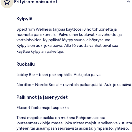
Erityisominaisuudet
Kylpylä
Spectrum Wellness tarjoaa käyttöösi 3 hoitohuonetta ja
huoneita pariskunnille. Palveluihin kuuluvat kasvohoidot ja
vartalohoidot. Kylpylästä löytyy sauna ja höyrysauna.
Kylpylä on auki joka päivä. Alle 16 vuotta vanhat eivät saa
käyttää kylpylän palveluja.
Ruokailu
Lobby Bar – baari paikanpäällä. Auki joka päivä.
Nordbo – Nordic Social – ravintola paikanpäällä. Auki joka päivä
Palkinnot ja jäsenyydet
Ekosertifioitu majoituspaikka
Tämä majoituspaikka on mukana Pohjoismaisessa
joutsenmerkkiohjelmassa, joka mittaa majoituspaikan vaikutusta
yhteen tai useampaan seuraavista asioista: ympäristö, yhteisö,