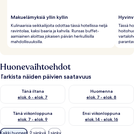
Makuelämyksiä yllin kyllin
Hyvinv
Kulinaarisia seikkailijoita odottaa tässä hotellissa neljä
Tässä ho
ravintolaa, kaksi baaria ja kahvila. Runsas buffet-
hoitohuo
aamiainen aloittaa jokaisen päivän herkullisilla
vartaloh
mahdollisuuksilla.
parantav
Huonevaihtoehdot
Tarkista näiden päivien saatavuus
Tarkista tämän illan saatavuus elok. 6 - elok. 7
Tarkista huomisen saatavuus el
Tänä iltana
Huomenna
elok. 6 - elok. 7
elok. 7 - elok. 8
Tarkista tämän viikonlopun saatavuus elok. 7 - elok. 9
Tarkista ensi viikonlopun saatav
Tänä viikonloppuna
Ensi viikonloppuna
elok. 7 - elok. 9
elok. 14 - elok. 16
Huoneille
Kaikki huoneet
2 sänkyä
1 sänky