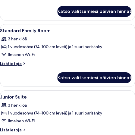
pool
huoneesta
excluded)
Sviitti
Katso valitsemiesi päivien hinnat
(Master
kuvat
-
Wellness
Avaa
Hotellihuone, jossa on kaksi sänkyä, t
4
&
Standard Family Room
kaikki
pool
3 henkilöä
excluded)
huonetyypin
1 vuodesohva (74–100 cm leveä) ja 1 suuri parisänky
Standard
Family
Ilmainen Wi-Fi
Room
Lisätietoja
Lisätietoja
kuvat
huoneesta
Standard
Katso valitsemiesi päivien hinnat
Family
Room
Avaa
Moderni hotellihuone, jossa on suuri sä
3
Junior Suite
kaikki
3 henkilöä
huonetyypin
1 vuodesohva (74–100 cm leveä) ja 1 suuri parisänky
Junior
Suite
Ilmainen Wi-Fi
kuvat
Lisätietoja
Lisätietoja
huoneesta