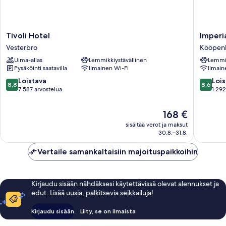
Tivoli
Imperial
Tivoli Hotel
Imperi
Hotel
Hotel
Vesterbro
Kööpenh
Vesterbro
Kööpen
Uima-allas
Lemmikkiystävällinen
Lemmik
keskust
Pysäköinti saatavilla
Ilmainen Wi-Fi
Ilmain
8.8
8.6
Loistava
Lois
8,8
8,6
kautta
kautta
7 587 arvostelua
1 292
10,
10,
Loistava,
Loistava,
Hinta
168 €
7 587
1 292
on
sisältää verot ja maksut
arvostelua
arvostel
168 €
30.8.–31.8.
Vertaile samankaltaisiin majoituspaikkoihin
Kirjaudu sisään nähdäksesi käytettävissä olevat alennukset ja
edut. Lisää uusia, palkitsevia seikkailuja!
Kirjaudu sisään
Liity, se on ilmaista