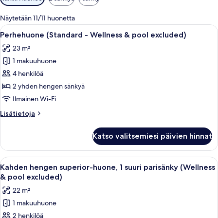
saatavilla
olevia
Näytetään 11/11 huonetta
suodattimia
Avaa
Hotellihuone, jossa on kaksi sänkyä, y
6
Perhehuone (Standard - Wellness & pool excluded)
kaikki
23 m²
huonetyypin
1 makuuhuone
Perhehuone
(Standard
4 henkilöä
-
2 yhden hengen sänkyä
Wellness
Ilmainen Wi-Fi
&
Lisätietoja
Lisätietoja
pool
huoneesta
excluded)
Perhehuone
Katso valitsemiesi päivien hinnat
(Standard
kuvat
-
Wellness
Avaa
Moderni hotellihuone, jossa on suuri 
7
&
Kahden hengen superior-huone, 1 suuri parisänky (Wellness
kaikki
pool
& pool excluded)
excluded)
huonetyypin
22 m²
Kahden
1 makuuhuone
hengen
2 henkilöä
superior-