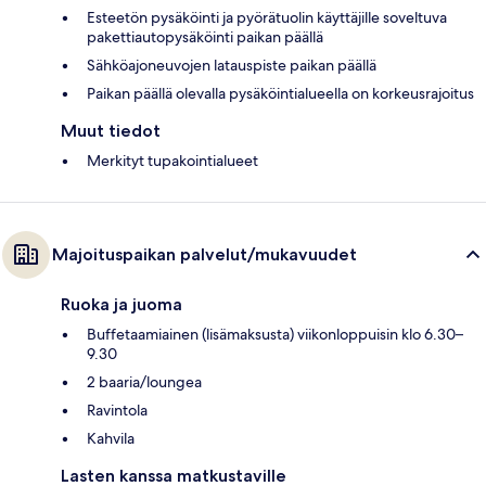
Esteetön pysäköinti ja pyörätuolin käyttäjille soveltuva
pakettiautopysäköinti paikan päällä
Sähköajoneuvojen latauspiste paikan päällä
Paikan päällä olevalla pysäköintialueella on korkeusrajoitus
Muut tiedot
Merkityt tupakointialueet
Majoituspaikan palvelut/mukavuudet
Ruoka ja juoma
Buffetaamiainen (lisämaksusta) viikonloppuisin klo 6.30–
9.30
2 baaria/loungea
Ravintola
Kahvila
Lasten kanssa matkustaville