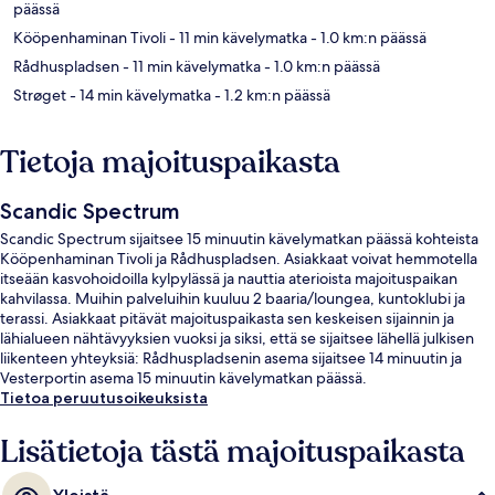
päässä
Kööpenhaminan Tivoli
- 11 min kävelymatka
- 1.0 km:n päässä
Rådhuspladsen
- 11 min kävelymatka
- 1.0 km:n päässä
Strøget
- 14 min kävelymatka
- 1.2 km:n päässä
Tietoja majoituspaikasta
Scandic Spectrum
Scandic Spectrum sijaitsee 15 minuutin kävelymatkan päässä kohteista
Kööpenhaminan Tivoli ja Rådhuspladsen. Asiakkaat voivat hemmotella
itseään kasvohoidoilla kylpylässä ja nauttia aterioista majoituspaikan
kahvilassa. Muihin palveluihin kuuluu 2 baaria/loungea, kuntoklubi ja
terassi. Asiakkaat pitävät majoituspaikasta sen keskeisen sijainnin ja
lähialueen nähtävyyksien vuoksi ja siksi, että se sijaitsee lähellä julkisen
liikenteen yhteyksiä: Rådhuspladsenin asema sijaitsee 14 minuutin ja
Vesterportin asema 15 minuutin kävelymatkan päässä.
Tietoa peruutusoikeuksista
Lisätietoja tästä majoituspaikasta