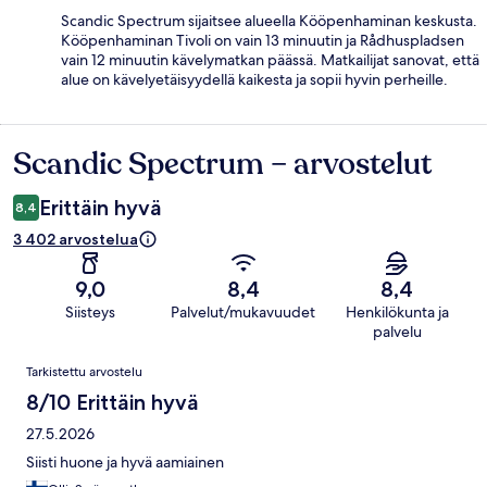
Scandic Spectrum sijaitsee alueella Kööpenhaminan keskusta.
Kööpenhaminan Tivoli on vain 13 minuutin ja Rådhuspladsen
vain 12 minuutin kävelymatkan päässä. Matkailijat sanovat, että
alue on kävelyetäisyydellä kaikesta ja sopii hyvin perheille.
Scandic Spectrum – arvostelut
Arvostelut
Erittäin hyvä
8,4
3 402 arvostelua
9,0
8,4
8,4
Siisteys
Palvelut/mukavuudet
Henkilökunta ja
palvelu
Arvostelut
Tarkistettu arvostelu
8/10 Erittäin hyvä
27.5.2026
Siisti huone ja hyvä aamiainen