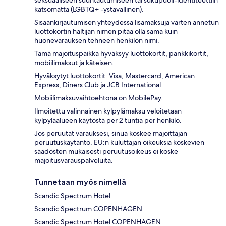
katsomatta (LGBTQ+ -ystävällinen).
Sisäänkirjautumisen yhteydessä lisämaksuja varten annetun
luottokortin haltijan nimen pitää olla sama kuin
huonevarauksen tehneen henkilön nimi.
Tämä majoituspaikka hyväksyy luottokortit, pankkikortit,
mobiilimaksut ja käteisen.
Hyväksytyt luottokortit: Visa, Mastercard, American
Express, Diners Club ja JCB International
Mobiilimaksuvaihtoehtona on MobilePay.
Ilmoitettu valinnainen kylpylämaksu veloitetaan
kylpyläalueen käytöstä per 2 tuntia per henkilö.
Jos peruutat varauksesi, sinua koskee majoittajan
peruutuskäytäntö. EU:n kuluttajan oikeuksia koskevien
säädösten mukaisesti peruutusoikeus ei koske
majoitusvarauspalveluita.
Tunnetaan myös nimellä
Scandic Spectrum Hotel
Scandic Spectrum COPENHAGEN
Scandic Spectrum Hotel COPENHAGEN