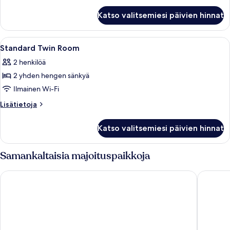
Junior
Katso valitsemiesi päivien hinnat
Suite
Avaa
Hotellihuone, jossa on kaksi sänkyä, 
4
Standard Twin Room
kaikki
2 henkilöä
huonetyypin
2 yhden hengen sänkyä
Standard
Twin
Ilmainen Wi-Fi
Room
Lisätietoja
Lisätietoja
kuvat
huoneesta
Standard
Katso valitsemiesi päivien hinnat
Twin
Room
Samankaltaisia majoituspaikkoja
Tivoli Hotel
Imperial