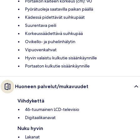
Portaikon kaiteen korkeus (cm): 90
Pyörätuoleja saatavilla paikan päällä
Kädessä pidettävät suihkupäät
Suurentava peili
Korkeussäädettävä suihkupää
Ovikello- ja puhelinhälytin
Vipuovenkahvat
Hyvin valaistu kulkutie sisäänkäynnille
Portaaton kulkutie sisäänkäynnille
Huoneen palvelut/mukavuudet
Viihdykettä
46-tuumainen LCD-televisio
Digitaalikanavat
Nuku hyvin
Lakanat