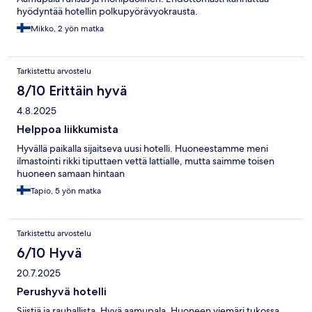
hyödyntää hotellin polkupyörävyokrausta.
Mikko, 2 yön matka
Tarkistettu arvostelu
8/10 Erittäin hyvä
4.8.2025
Helppoa liikkumista
Hyvällä paikalla sijaitseva uusi hotelli. Huoneestamme meni
ilmastointi rikki tiputtaen vettä lattialle, mutta saimme toisen
huoneen samaan hintaan
Tapio, 5 yön matka
Tarkistettu arvostelu
6/10 Hyvä
20.7.2025
Perushyvä hotelli
Siistiä ja rauhallista. Hyvä aamupala. Huoneen viemäri tukossa.