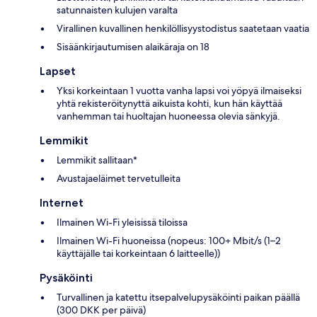
satunnaisten kulujen varalta
Virallinen kuvallinen henkilöllisyystodistus saatetaan vaatia
Sisäänkirjautumisen alaikäraja on 18
Lapset
Yksi korkeintaan 1 vuotta vanha lapsi voi yöpyä ilmaiseksi
yhtä rekisteröitynyttä aikuista kohti, kun hän käyttää
vanhemman tai huoltajan huoneessa olevia sänkyjä.
Lemmikit
Lemmikit sallitaan*
Avustajaeläimet tervetulleita
Internet
Ilmainen Wi-Fi yleisissä tiloissa
Ilmainen Wi-Fi huoneissa (nopeus: 100+ Mbit/s (1–2
käyttäjälle tai korkeintaan 6 laitteelle))
Pysäköinti
Turvallinen ja katettu itsepalvelupysäköinti paikan päällä
(300 DKK per päivä)