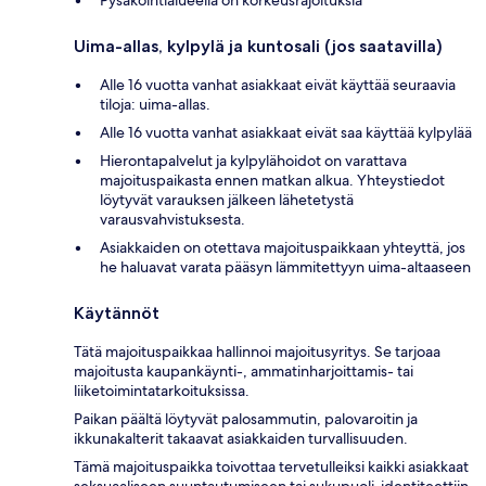
Uima-allas, kylpylä ja kuntosali (jos saatavilla)
Alle 16 vuotta vanhat asiakkaat eivät käyttää seuraavia
tiloja: uima-allas.
Alle 16 vuotta vanhat asiakkaat eivät saa käyttää kylpylää
Hierontapalvelut ja kylpylähoidot on varattava
majoituspaikasta ennen matkan alkua. Yhteystiedot
löytyvät varauksen jälkeen lähetetystä
varausvahvistuksesta.
Asiakkaiden on otettava majoituspaikkaan yhteyttä, jos
he haluavat varata pääsyn lämmitettyyn uima-altaaseen
Käytännöt
Tätä majoituspaikkaa hallinnoi majoitusyritys. Se tarjoaa
majoitusta kaupankäynti-, ammatinharjoittamis- tai
liiketoimintatarkoituksissa.
Paikan päältä löytyvät palosammutin, palovaroitin ja
ikkunakalterit takaavat asiakkaiden turvallisuuden.
Tämä majoituspaikka toivottaa tervetulleiksi kaikki asiakkaat
seksuaaliseen suuntautumiseen tai sukupuoli-identiteettiin