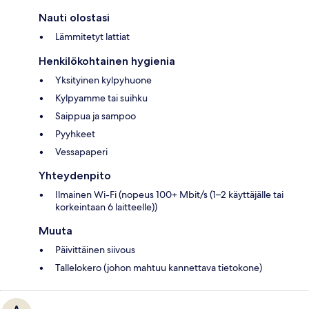
Nauti olostasi
Lämmitetyt lattiat
Henkilökohtainen hygienia
Yksityinen kylpyhuone
Kylpyamme tai suihku
Saippua ja sampoo
Pyyhkeet
Vessapaperi
Yhteydenpito
Ilmainen Wi-Fi (nopeus 100+ Mbit/s (1–2 käyttäjälle tai
korkeintaan 6 laitteelle))
Muuta
Päivittäinen siivous
Tallelokero (johon mahtuu kannettava tietokone)