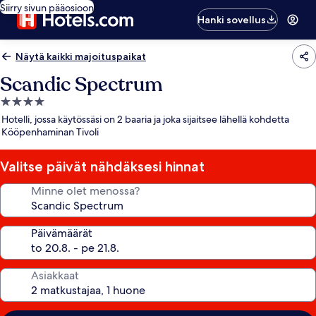
Siirry sivun pääosioon
Hanki sovellus
Näytä kaikki majoituspaikat
Scandic Spectrum
4.0
tähden
Hotelli, jossa käytössäsi on 2 baaria ja joka sijaitsee lähellä kohdetta
majoituspaikka
Kööpenhaminan Tivoli
Valitse päivät nähdäksesi hinnat
Minne olet menossa?
Päivämäärät
Asiakkaat