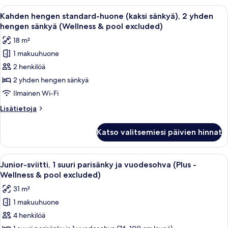
(Plus
huone,
Avaa
Hotellihuone, jossa on kaksi sänkyä, pi
-
7
1
Kahden hengen standard-huone (kaksi sänkyä), 2 yhden
kaikki
suuri
Wellness
hengen sänkyä (Wellness & pool excluded)
parisänky
huonetyypin
&
18 m²
ja
Kahden
pool
vuodesohva
1 makuuhuone
hengen
excluded)
(Plus
2 henkilöä
standard-
-
kuvat
Wellness
huone
2 yhden hengen sänkyä
&
(kaksi
Ilmainen Wi-Fi
pool
sänkyä),
excluded)
Lisätietoja
Lisätietoja
2
huoneesta
yhden
Kahden
Katso valitsemiesi päivien hinnat
hengen
hengen
standard-
sänkyä
huone
Avaa
Moderni hotellihuone, jossa on suuri sä
(Wellness
8
(kaksi
Junior-sviitti, 1 suuri parisänky ja vuodesohva (Plus -
kaikki
sänkyä),
&
Wellness & pool excluded)
2
huonetyypin
pool
31 m²
yhden
Junior-
excluded)
hengen
1 makuuhuone
sviitti,
kuvat
sänkyä
4 henkilöä
1
(Wellness
&