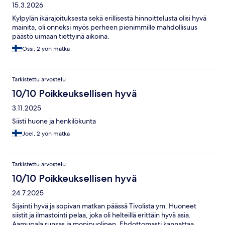
15.3.2026
Kylpylän ikärajoituksesta sekä erillisestä hinnoittelusta olisi hyvä
mainita, oli onneksi myös perheen pienimmille mahdollisuus
päästö uimaan tiettyinä aikoina.
Ossi, 2 yön matka
Tarkistettu arvostelu
10/10 Poikkeuksellisen hyvä
3.11.2025
Siisti huone ja henkilökunta
Joel, 2 yön matka
Tarkistettu arvostelu
10/10 Poikkeuksellisen hyvä
24.7.2025
Sijainti hyvä ja sopivan matkan päässä Tivolista ym. Huoneet
siistit ja ilmastointi pelaa, joka oli helteillä erittäin hyvä asia.
Aamupala runsas ja monipuolinen. Ehdottomasti kannattaa