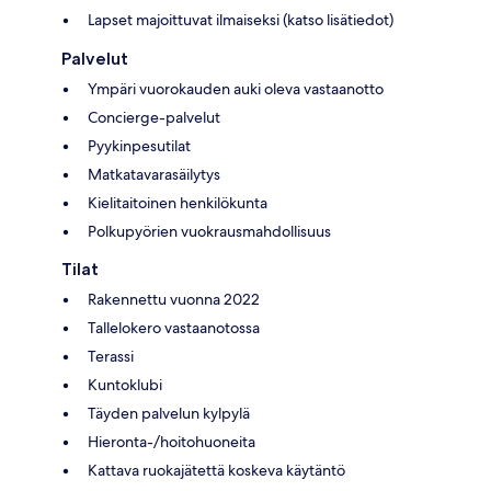
Lapset majoittuvat ilmaiseksi (katso lisätiedot)
Palvelut
Ympäri vuorokauden auki oleva vastaanotto
Concierge-palvelut
Pyykinpesutilat
Matkatavarasäilytys
Kielitaitoinen henkilökunta
Polkupyörien vuokrausmahdollisuus
Tilat
Rakennettu vuonna 2022
Tallelokero vastaanotossa
Terassi
Kuntoklubi
Täyden palvelun kylpylä
Hieronta-/hoitohuoneita
Kattava ruokajätettä koskeva käytäntö