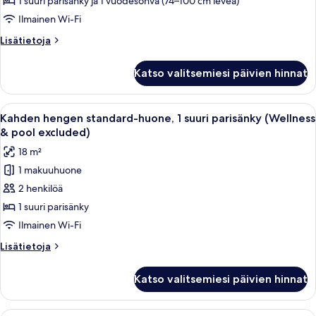
suuri
1 suuri parisänky ja 1 vuodesohva (74–100 cm leveä)
pool
parisänky
Ilmainen Wi-Fi
excluded)
ja
Lisätietoja
Lisätietoja
vuodesohva
huoneesta
(Plus
Junior-
Katso valitsemiesi päivien hinnat
sviitti,
-
1
Wellness
suuri
Avaa
Hotellihuone, jossa on sänky, yöpöytä,
&
6
parisänky
Kahden hengen standard-huone, 1 suuri parisänky (Wellness
kaikki
ja
pool
& pool excluded)
vuodesohva
huonetyypin
excluded)
18 m²
(Plus
Kahden
kuvat
-
1 makuuhuone
hengen
Wellness
2 henkilöä
standard-
&
pool
huone,
1 suuri parisänky
excluded)
1
Ilmainen Wi-Fi
suuri
Lisätietoja
Lisätietoja
parisänky
huoneesta
(Wellness
Kahden
Katso valitsemiesi päivien hinnat
hengen
&
standard-
pool
huone,
Hotellihuoneessa on sänky, tuoli, pien