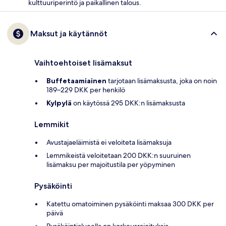
kulttuuriperintö ja paikallinen talous.
Maksut ja käytännöt
Vaihtoehtoiset lisämaksut
Buffetaamiainen
tarjotaan lisämaksusta, joka on noin
189–229 DKK per henkilö
Kylpylä
on käytössä 295 DKK:n lisämaksusta
Lemmikit
Avustajaeläimistä ei veloiteta lisämaksuja
Lemmikeistä veloitetaan 200 DKK:n suuruinen
lisämaksu per majoitustila per yöpyminen
Pysäköinti
Katettu omatoiminen pysäköinti maksaa 300 DKK per
päivä
Pysäköintialueella on korkeusrajoituksia