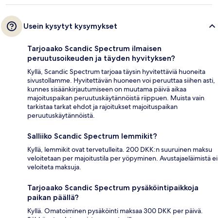
Usein kysytyt kysymykset
Tarjoaako Scandic Spectrum ilmaisen
peruutusoikeuden ja täyden hyvityksen?
Kyllä, Scandic Spectrum tarjoaa täysin hyvitettäviä huoneita
sivustollamme. Hyvitettävän huoneen voi peruuttaa siihen asti,
kunnes sisäänkirjautumiseen on muutama päivä aikaa
majoituspaikan peruutuskäytännöistä riippuen. Muista vain
tarkistaa tarkat ehdot ja rajoitukset majoituspaikan
peruutuskäytännöistä.
Salliiko Scandic Spectrum lemmikit?
Kyllä, lemmikit ovat tervetulleita. 200 DKK:n suuruinen maksu
veloitetaan per majoitustila per yöpyminen. Avustajaeläimistä ei
veloiteta maksuja.
Tarjoaako Scandic Spectrum pysäköintipaikkoja
paikan päällä?
Kyllä. Omatoiminen pysäköinti maksaa 300 DKK per päivä.