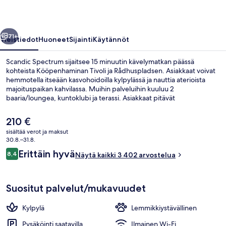
llinen
Seuraava
71+
Yleistiedot
Huoneet
Sijainti
Käytännöt
Scandic Spectrum sijaitsee 15 minuutin kävelymatkan päässä
kohteista Kööpenhaminan Tivoli ja Rådhuspladsen. Asiakkaat voivat
hemmotella itseään kasvohoidoilla kylpylässä ja nauttia aterioista
majoituspaikan kahvilassa. Muihin palveluihin kuuluu 2
baaria/loungea, kuntoklubi ja terassi. Asiakkaat pitävät
majoituspaikasta sen keskeisen sijainnin ja lähialueen nähtävyyksien
vuoksi ja siksi, että se sijaitsee lähellä julkisen liikenteen yhteyksiä:
Nykyinen
210 €
Rådhuspladsenin asema sijaitsee 14 minuutin ja Vesterportin asema
hinta
sisältää verot ja maksut
15 minuutin kävelymatkan päässä.
on
30.8.–31.8.
Uima-allas
210 €
Arvostelut
Erittäin hyvä
8,4
Näytä kaikki 3 402 arvostelua
8,4 kautta 10.
Suositut palvelut/mukavuudet
Kylpylä
Lemmikkiystävällinen
Pysäköinti saatavilla
Ilmainen Wi-Fi